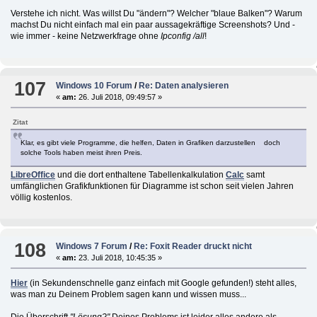
Verstehe ich nicht. Was willst Du "ändern"? Welcher "blaue Balken"? Warum
machst Du nicht einfach mal ein paar aussagekräftige Screenshots? Und -
wie immer - keine Netzwerkfrage ohne
Ipconfig /all
!
107
Windows 10 Forum
/
Re: Daten analysieren
«
am:
26. Juli 2018, 09:49:57 »
Zitat
Klar, es gibt viele Programme, die helfen, Daten in Grafiken darzustellen doch
solche Tools haben meist ihren Preis.
LibreOffice
und die dort enthaltene Tabellenkalkulation
Calc
samt
umfänglichen Grafikfunktionen für Diagramme ist schon seit vielen Jahren
völlig kostenlos.
108
Windows 7 Forum
/
Re: Foxit Reader druckt nicht
«
am:
23. Juli 2018, 10:45:35 »
Hier
(in Sekundenschnelle ganz einfach mit Google gefunden!) steht alles,
was man zu Deinem Problem sagen kann und wissen muss...