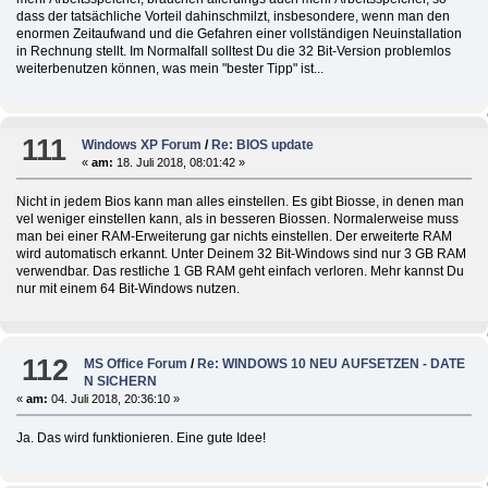
dass der tatsächliche Vorteil dahinschmilzt, insbesondere, wenn man den
enormen Zeitaufwand und die Gefahren einer vollständigen Neuinstallation
in Rechnung stellt. Im Normalfall solltest Du die 32 Bit-Version problemlos
weiterbenutzen können, was mein "bester Tipp" ist...
111
Windows XP Forum
/
Re: BIOS update
«
am:
18. Juli 2018, 08:01:42 »
Nicht in jedem Bios kann man alles einstellen. Es gibt Biosse, in denen man
vel weniger einstellen kann, als in besseren Biossen. Normalerweise muss
man bei einer RAM-Erweiterung gar nichts einstellen. Der erweiterte RAM
wird automatisch erkannt. Unter Deinem 32 Bit-Windows sind nur 3 GB RAM
verwendbar. Das restliche 1 GB RAM geht einfach verloren. Mehr kannst Du
nur mit einem 64 Bit-Windows nutzen.
112
MS Office Forum
/
Re: WINDOWS 10 NEU AUFSETZEN - DATE
N SICHERN
«
am:
04. Juli 2018, 20:36:10 »
Ja. Das wird funktionieren. Eine gute Idee!