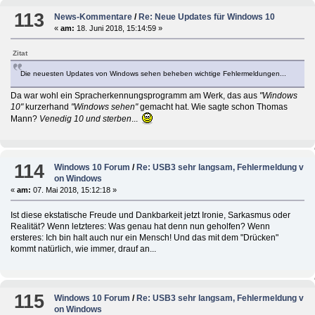
113
News-Kommentare
/
Re: Neue Updates für Windows 10
«
am:
18. Juni 2018, 15:14:59 »
Zitat
Die neuesten Updates von Windows sehen beheben wichtige Fehlermeldungen...
Da war wohl ein Spracherkennungsprogramm am Werk, das aus
"Windows
10"
kurzerhand
"Windows sehen"
gemacht hat. Wie sagte schon Thomas
Mann?
Venedig 10 und sterben
...
114
Windows 10 Forum
/
Re: USB3 sehr langsam, Fehlermeldung v
on Windows
«
am:
07. Mai 2018, 15:12:18 »
Ist diese ekstatische Freude und Dankbarkeit jetzt Ironie, Sarkasmus oder
Realität? Wenn letzteres: Was genau hat denn nun geholfen? Wenn
ersteres: Ich bin halt auch nur ein Mensch! Und das mit dem "Drücken"
kommt natürlich, wie immer, drauf an...
115
Windows 10 Forum
/
Re: USB3 sehr langsam, Fehlermeldung v
on Windows