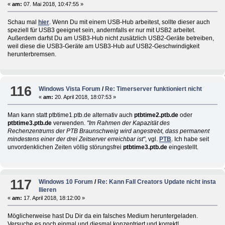
«
am:
07. Mai 2018, 10:47:55 »
Schau mal
hier
. Wenn Du mit einem USB-Hub arbeitest, sollte dieser auch
speziell für USB3 geeignet sein, andernfalls er nur mit USB2 arbeitet.
Außerdem darfst Du am USB3-Hub nicht zusätzlich USB2-Geräte betreiben,
weil diese die USB3-Geräte am USB3-Hub auf USB2-Geschwindigkeit
herunterbremsen.
116
Windows Vista Forum
/
Re: Timerserver funktioniert nicht
«
am:
20. April 2018, 18:07:53 »
Man kann statt ptbtime1.ptb.de alternativ auch
ptbtime2.ptb.de
oder
ptbtime3.ptb.de
verwenden.
"Im Rahmen der Kapazität des
Rechenzentrums der PTB Braunschweig wird angestrebt, dass permanent
mindestens einer der drei Zeitserver erreichbar ist"
, vgl.
PTB
. Ich habe seit
unvordenklichen Zeiten völlig störungsfrei
ptbtime3.ptb.de
eingestellt.
117
Windows 10 Forum
/
Re: Kann Fall Creators Update nicht insta
llieren
«
am:
17. April 2018, 18:12:00 »
Möglicherweise hast Du Dir da ein falsches Medium heruntergeladen.
Versuche es noch einmal und diesmal konzentriert und korrekt!