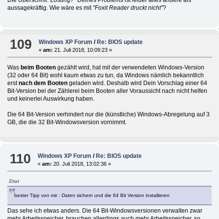
Die Überschrift
"Lösung?"
Deines Problems ist leider alles andere als
aussagekräftig. Wie wäre es mit
"Foxit Reader druckt nicht"
?
109
Windows XP Forum
/
Re: BIOS update
«
am:
21. Juli 2018, 10:09:23 »
Was
beim Booten
gezählt wird, hat mit der verwendeten Windows-Version
(32 oder 64 Bit) wohl kaum etwas zu tun, da Windows nämlich bekanntlich
erst
nach dem Booten
geladen wird. Deshalb wird Dein Vorschlag einer 64
Bit-Version bei der Zählerei beim Booten aller Voraussicht nach nicht helfen
und keinerlei Auswirkung haben.
Die 64 Bit-Version verhindert nur die (künstliche) Windows-Abregelung auf 3
GB, die die 32 Bit-Windowsversion vornimmt.
110
Windows XP Forum
/
Re: BIOS update
«
am:
20. Juli 2018, 13:02:36 »
Zitat
bester Tipp von mir : Daten sichern und die 64 Bit Version installieren
Das sehe ich etwas anders. Die 64 Bit-Windowsversionen verwalten zwar
mehr Arbeitsspeicher, brauchen allerdings auch mehr Arbeitsspeicher, so