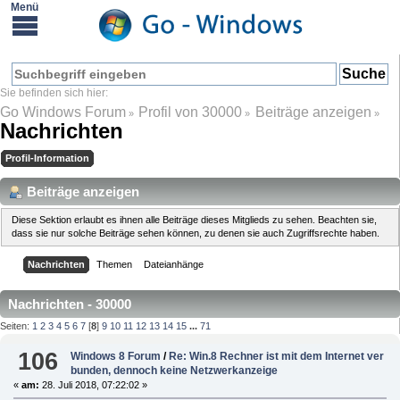
Go Windows Forum
Profil von 30000
Beiträge anzeigen
»
»
»
Nachrichten
Profil-Information
Beiträge anzeigen
Diese Sektion erlaubt es ihnen alle Beiträge dieses Mitglieds zu sehen. Beachten sie,
dass sie nur solche Beiträge sehen können, zu denen sie auch Zugriffsrechte haben.
Nachrichten
Themen
Dateianhänge
Nachrichten - 30000
Seiten:
1
2
3
4
5
6
7
[
8
]
9
10
11
12
13
14
15
...
71
106
Windows 8 Forum
/
Re: Win.8 Rechner ist mit dem Internet ver
bunden, dennoch keine Netzwerkanzeige
«
am:
28. Juli 2018, 07:22:02 »