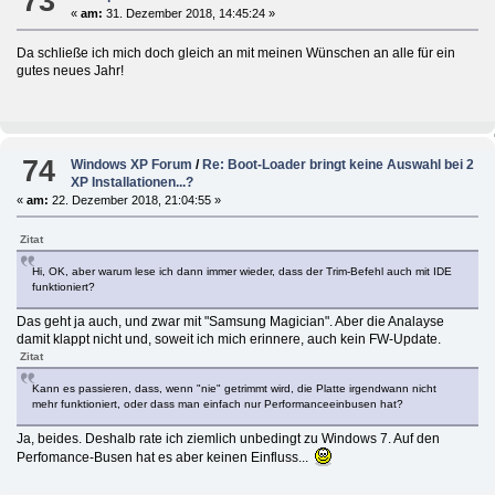
73
«
am:
31. Dezember 2018, 14:45:24 »
Da schließe ich mich doch gleich an mit meinen Wünschen an alle für ein
gutes neues Jahr!
74
Windows XP Forum
/
Re: Boot-Loader bringt keine Auswahl bei 2
XP Installationen...?
«
am:
22. Dezember 2018, 21:04:55 »
Zitat
Hi, OK, aber warum lese ich dann immer wieder, dass der Trim-Befehl auch mit IDE
funktioniert?
Das geht ja auch, und zwar mit "Samsung Magician". Aber die Analayse
damit klappt nicht und, soweit ich mich erinnere, auch kein FW-Update.
Zitat
Kann es passieren, dass, wenn "nie" getrimmt wird, die Platte irgendwann nicht
mehr funktioniert, oder dass man einfach nur Performanceeinbusen hat?
Ja, beides. Deshalb rate ich ziemlich unbedingt zu Windows 7. Auf den
Perfomance-Busen hat es aber keinen Einfluss...