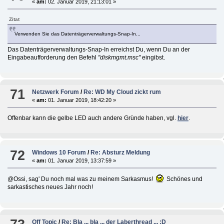
«
am:
02. Januar 2019, 21:13:01 »
Zitat
Verwenden Sie das Datenträgerverwaltungs-Snap-In...
Das Datenträgerverwaltungs-Snap-In erreichst Du, wenn Du an der
Eingabeaufforderung den Befehl
"diskmgmt.msc"
eingibst.
71
Netzwerk Forum
/
Re: WD My Cloud zickt rum
«
am:
01. Januar 2019, 18:42:20 »
Offenbar kann die gelbe LED auch andere Gründe haben, vgl.
hier
.
72
Windows 10 Forum
/
Re: Absturz Meldung
«
am:
01. Januar 2019, 13:37:59 »
@Ossi, sag' Du noch mal was zu meinem Sarkasmus!
Schönes und
sarkastisches neues Jahr noch!
Off Topic
/
Re: Bla ... bla ... der Laberthread ... :D