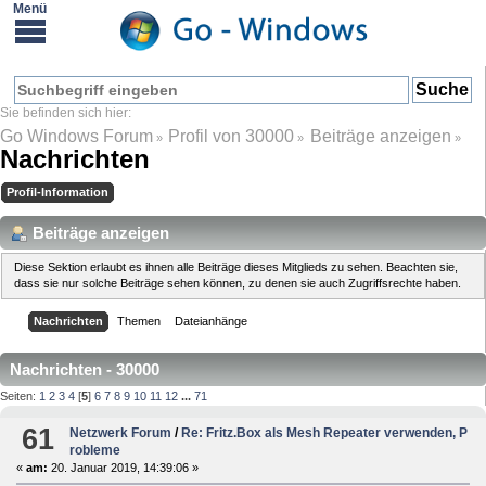
Go Windows Forum
Profil von 30000
Beiträge anzeigen
»
»
»
Nachrichten
Profil-Information
Beiträge anzeigen
Diese Sektion erlaubt es ihnen alle Beiträge dieses Mitglieds zu sehen. Beachten sie,
dass sie nur solche Beiträge sehen können, zu denen sie auch Zugriffsrechte haben.
Nachrichten
Themen
Dateianhänge
Nachrichten - 30000
Seiten:
1
2
3
4
[
5
]
6
7
8
9
10
11
12
...
71
61
Netzwerk Forum
/
Re: Fritz.Box als Mesh Repeater verwenden, P
robleme
«
am:
20. Januar 2019, 14:39:06 »