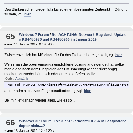
Das Blinken scheint jedenfalls bis zu einem bestimmten Zeitpunkt in Odnung
zu sein, vgl.
hier
...
65
Windows 7 Forum
/
Re: ACHTUNG: Netzwerk-Bug durch Update
s KB4480970 und KB4480960 im Januar 2019
«
am:
14. Januar 2019, 07:20:40 »
Zwischenzeitlich hat MS einen Fix für das Problem bereitgestellt, vgl.
hier
.
Wenn man die oben eingangs empfohlene Lösung angewendet hat, sollte
man diese nach dem Einspielen des Fix unbedingt wieder rückgängig
machen, entweder händisch oder durch die Befehlszeile
Code:
[Auswählen]
reg add HKLM\SOFTWARE\Microsoft\Windows\CurrentVersion\Policies\system
an der administrativen Eingabeaufforderung, vgl.
hier
.
Bei mir lief danach wieder alles, wie es soll...
66
Windows XP Forum
/
Re: XP SP3 erkennt IDE/SATA Festplattena
dapter nicht....?
«
am:
13. Januar 2019, 12:44:20 »