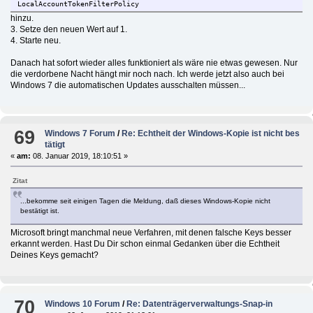
LocalAccountTokenFilterPolicy
hinzu.
3. Setze den neuen Wert auf 1.
4. Starte neu.
Danach hat sofort wieder alles funktioniert als wäre nie etwas gewesen. Nur
die verdorbene Nacht hängt mir noch nach. Ich werde jetzt also auch bei
Windows 7 die automatischen Updates ausschalten müssen...
69
Windows 7 Forum
/
Re: Echtheit der Windows-Kopie ist nicht bes
tätigt
«
am:
08. Januar 2019, 18:10:51 »
Zitat
...bekomme seit einigen Tagen die Meldung, daß dieses Windows-Kopie nicht
bestätigt ist.
Microsoft bringt manchmal neue Verfahren, mit denen falsche Keys besser
erkannt werden. Hast Du Dir schon einmal Gedanken über die Echtheit
Deines Keys gemacht?
70
Windows 10 Forum
/
Re: Datenträgerverwaltungs-Snap-in