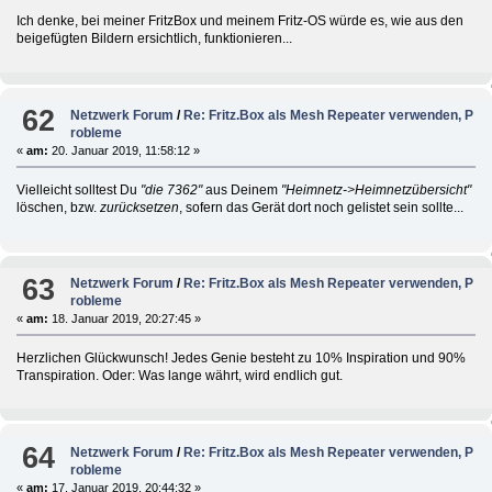
Ich denke, bei meiner FritzBox und meinem Fritz-OS würde es, wie aus den
beigefügten Bildern ersichtlich, funktionieren...
62
Netzwerk Forum
/
Re: Fritz.Box als Mesh Repeater verwenden, P
robleme
«
am:
20. Januar 2019, 11:58:12 »
Vielleicht solltest Du
"die 7362"
aus Deinem
"Heimnetz->Heimnetzübersicht"
löschen, bzw.
zurücksetzen
, sofern das Gerät dort noch gelistet sein sollte...
63
Netzwerk Forum
/
Re: Fritz.Box als Mesh Repeater verwenden, P
robleme
«
am:
18. Januar 2019, 20:27:45 »
Herzlichen Glückwunsch! Jedes Genie besteht zu 10% Inspiration und 90%
Transpiration. Oder: Was lange währt, wird endlich gut.
64
Netzwerk Forum
/
Re: Fritz.Box als Mesh Repeater verwenden, P
robleme
«
am:
17. Januar 2019, 20:44:32 »