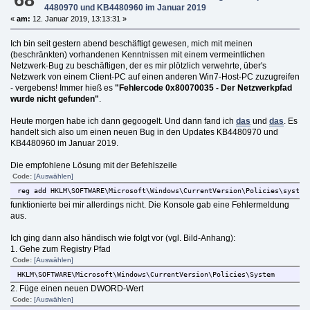
4480970 und KB4480960 im Januar 2019
«
am:
12. Januar 2019, 13:13:31 »
Ich bin seit gestern abend beschäftigt gewesen, mich mit meinen
(beschränkten) vorhandenen Kenntnissen mit einem vermeintlichen
Netzwerk-Bug zu beschäftigen, der es mir plötzlich verwehrte, über's
Netzwerk von einem Client-PC auf einen anderen Win7-Host-PC zuzugreifen
- vergebens! Immer hieß es
"Fehlercode 0x80070035 - Der Netzwerkpfad
wurde nicht gefunden"
.
Heute morgen habe ich dann gegoogelt. Und dann fand ich
das
und
das
. Es
handelt sich also um einen neuen Bug in den Updates KB4480970 und
KB4480960 im Januar 2019.
Die empfohlene Lösung mit der Befehlszeile
Code:
[Auswählen]
reg add HKLM\SOFTWARE\Microsoft\Windows\CurrentVersion\Policies\system
funktionierte bei mir allerdings nicht. Die Konsole gab eine Fehlermeldung
aus.
Ich ging dann also händisch wie folgt vor (vgl. Bild-Anhang):
1. Gehe zum Registry Pfad
Code:
[Auswählen]
HKLM\SOFTWARE\Microsoft\Windows\CurrentVersion\Policies\System
2. Füge einen neuen DWORD-Wert
Code:
[Auswählen]