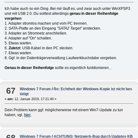
Ich habe auch so ein Ding. Bei mir läuft es, und zwar auch unter WinXPSP3
und mit USB 2.0. Du solltest allerdings
genau in dieser Reihenfolge
vorgehen
:
1. Adapter stromlos machen und vom PC trennen.
2. SATA-Platte an den Eingang
"SATA2 Target"
anstecken.
3. Adapter an Stromnetz anschließen.
4. Adapter auf "On" schalten.
5. Etwas warten.
6.
Zuletzt
: USB-Kabel in den PC stecken.
7. Etwas warten.
8. Ggf. in der Datenträgerverwaltung Laufwerkbuchstabe vergeben.
Genau in dieser Reihenfolge
sollte es eigentlich funktionieren...
67
Windows 7 Forum
/
Re: Echtheit der Windows-Kopie ist nicht bes
tätigt
«
am:
12. Januar 2019, 17:21:40 »
Dein Problem kann ggf. möglicherweise mit einem Win7-Update zu tun
haben, vgl.
hier
.
68
Windows 7 Forum
/
ACHTUNG: Netzwerk-Bug durch Updates KB