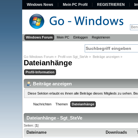
Windows News
Mein PC Profil
REGISTRIEREN
I
Windows Forum
Mein PC
Einloggen
Registrieren
Go Windows Forum
»
Profil von Sgt_SteVe
»
Beiträge anzeigen
»
Dateianhänge
Profil-Information
Beiträge anzeigen
Diese Sektion erlaubt es ihnen alle Beiträge dieses Mitglieds zu sehen. 
Nachrichten
Themen
Dateianhänge
Dateianhänge - Sgt_SteVe
Seiten: [
1
]
Dateiname
Downloads