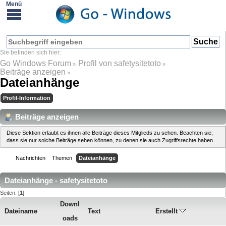
Go Windows Forum
Profil von safetysitetoto
»
»
Beiträge anzeigen
»
Dateianhänge
Profil-Information
Beiträge anzeigen
Diese Sektion erlaubt es ihnen alle Beiträge dieses Mitglieds zu sehen. Beachten sie,
dass sie nur solche Beiträge sehen können, zu denen sie auch Zugriffsrechte haben.
Nachrichten
Themen
Dateianhänge
Dateianhänge - safetysitetoto
Seiten: [
1
]
Downl
Dateiname
Text
Erstellt
oads