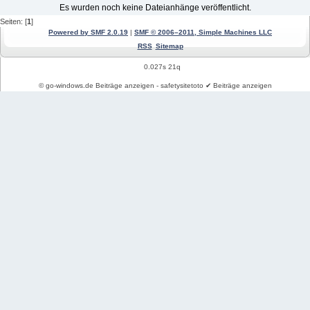
Es wurden noch keine Dateianhänge veröffentlicht.
Seiten: [
1
]
Powered by SMF 2.0.19
|
SMF © 2006–2011, Simple Machines LLC
RSS
Sitemap
0.027s 21q
© go-windows.de Beiträge anzeigen - safetysitetoto ✔ Beiträge anzeigen
Windows News
Mein PC Profil
REGISTRIEREN
Impressum