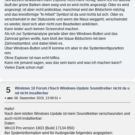
läuft der grüne Balken oben ewig und es wird nichts angezeigt. Oder es wird
angezeigt, ist aber nicht anklickbar, manchmal wird der Bildschirm milchig
und das kreisförmige "In Arbeit" Symbol ist da und nichts tut sich. Oder es
verschwindet in der Statuszeile und wenn die Maus weggeht, verschwindet
es wieder, lässt sich aber nicht zum Bearbeiten anklicken.
Kann leider auch keinen Screenshot machen.
Als ich zur Systemanalyse gerade über den Windows-Button und das
Zahnrad gehen wollte, kam bloß der blaue Bildschirm mit dem
Zahnradsymbol, und dabei blieb es.
Über Windows-Button und R komme ich aber in die Systemkonfigurartion
rein.
Ohne Explorer ist man echt hilflos.
Kann mir jemand sagen, was das sein kann und was ich machen kann?
Vielen Dank schon mal!
5
Windows 10 Forum
/
Nach Windows-Update Soundtreiber nicht da u
nd nicht insallierbar
«
am:
08. September 2019, 13:08:01 »
Hallo!
Nach dem letzten Windows Update ist mein Soundtreiber verschwunden und
auch nicht installierbar:
Daten:
Win10 Pro version 1803 (Build 17134.950)
Bei Systeminformation wird für Audiogeräte folgendes angegeben: