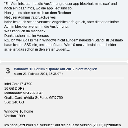
"Ein Administrator hat die Ausführung dieser app blockiert. mmc.exe" und
noch ein paar infos, wo die app liegt und so.
Nun gibt es aber nur mich an dem Rechner.
Net user Administrator /active:yes
habe ich auch schon versucht. Angeblich erfolgreich, aber dieser ominöse
Admin blockiert weiterhin die Ausführung.
Was kann ich da machen?
Danke schon mal im Vorraus
P.S. Ich weiß, dass mein Windows nicht auf dem neuesten Stand ist! Deshalb
baue ich die SSD ein, um darauf dann Win 10 neu zu installieren. Leider
scheitert das schon in den ersten Zügen....
3
Windows 10 Forum
/
Update auf 20H2 nicht möglich
«
am:
21. Februar 2021, 13:36:07 »
Intel Core i7-4790
16 GB DDR3
Mainboard: MSI Z97-G43
Grafic-Card: nVidia GeForce GTX 750
SSD 240 GB
Windows 10 home
Version 1909
Ich habe jetzt zwei Mal versucht, auf die neueste Version (20H2) upzudaten.