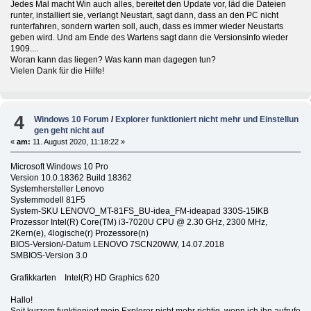
Jedes Mal macht Win auch alles, bereitet den Update vor, läd die Dateien
runter, installiert sie, verlangt Neustart, sagt dann, dass an den PC nicht
runterfahren, sondern warten soll, auch, dass es immer wieder Neustarts
geben wird. Und am Ende des Wartens sagt dann die Versionsinfo wieder
1909....
Woran kann das liegen? Was kann man dagegen tun?
Vielen Dank für die Hilfe!
4
Windows 10 Forum
/
Explorer funktioniert nicht mehr und Einstellun
gen geht nicht auf
«
am:
11. August 2020, 11:18:22 »
Microsoft Windows 10 Pro
Version 10.0.18362 Build 18362
Systemhersteller Lenovo
Systemmodell 81F5
System-SKU LENOVO_MT-81FS_BU-idea_FM-ideapad 330S-15IKB
Prozessor Intel(R) Core(TM) i3-7020U CPU @ 2.30 GHz, 2300 MHz,
2Kern(e), 4logische(r) Prozessore(n)
BIOS-Version/-Datum LENOVO 7SCN20WW, 14.07.2018
SMBIOS-Version 3.0
Grafikkarten Intel(R) HD Graphics 620
Hallo!
Seit kurzem funktioniert mein Explorer nicht mehr richtig. wenn ich ihn aufrufe