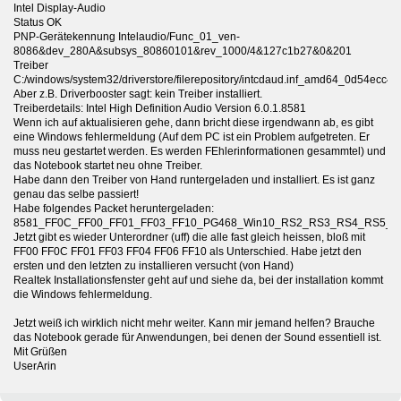
Intel Display-Audio
Status OK
PNP-Gerätekennung Intelaudio/Func_01_ven-
8086&dev_280A&subsys_80860101&rev_1000/4&127c1b27&0&201
Treiber
C:/windows/system32/driverstore/filerepository/intcdaud.inf_amd64_0d54ecc4f
Aber z.B. Driverbooster sagt: kein Treiber installiert.
Treiberdetails: Intel High Definition Audio Version 6.0.1.8581
Wenn ich auf aktualisieren gehe, dann bricht diese irgendwann ab, es gibt
eine Windows fehlermeldung (Auf dem PC ist ein Problem aufgetreten. Er
muss neu gestartet werden. Es werden FEhlerinformationen gesammtel) und
das Notebook startet neu ohne Treiber.
Habe dann den Treiber von Hand runtergeladen und installiert. Es ist ganz
genau das selbe passiert!
Habe folgendes Packet heruntergeladen:
8581_FF0C_FF00_FF01_FF03_FF10_PG468_Win10_RS2_RS3_RS4_RS5_
Jetzt gibt es wieder Unterordner (uff) die alle fast gleich heissen, bloß mit
FF00 FF0C FF01 FF03 FF04 FF06 FF10 als Unterschied. Habe jetzt den
ersten und den letzten zu installieren versucht (von Hand)
Realtek Installationsfenster geht auf und siehe da, bei der installation kommt
die Windows fehlermeldung.
Jetzt weiß ich wirklich nicht mehr weiter. Kann mir jemand helfen? Brauche
das Notebook gerade für Anwendungen, bei denen der Sound essentiell ist.
Mit Grüßen
UserArin