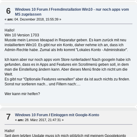
6
Windows 10 Forum
/
Fremdinstallation Win10 - nur noch apps vom
MS zugelassen
«
am:
04. Dezember 2018, 15:55:39 »
Hallo!
Win 10 Version 1703
Musste mein Lenovo Ideapad in Reparatur geben. Es kam zurück mit neu
installiertem Win10. Es gibt nur ein Konto, daher nehme ich an, dass ich
Admin-Rechte habe. Zumal als Info kommt "Lokales Konto - Administrator".
Ich kann aber nur noch apps vom Store runterladen! Nach googeln habe ich
gefunden, dass es in Apps and Features ein Scrollmenü geben soll, in dem
man die Einstellung ändern kann. Aber dieses Menü finde ich nicht um die
Welt.
Es gibt nur "Optionale Features verwalten" aber da ist auch nichts zu finden.
Sonst nur sortieren nach... und Filtern nach:....
Wer kann mir helfen?
7
Windows 10 Forum
/
Einloggen mit Google-Konto
«
am:
28. März 2017, 21:47:31 »
Hallo!
Seit dem letzten Update muss ich mich plötzlich mit meinem Googlekonto