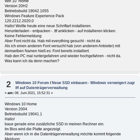
Win 10 Home
Version 20H2
Betriebsbuild 19042.1055
Windows Feature Experience Pack
120.2212.2020.0
Hallo! Wollte heute eine neue Schriftart installieren.
Herunterladen - entpacken - .ttf anklicken - auf installieren klicken.
Keine Fehlermeldung
Aber Font nicht da. Hab mit everything gesucht - nicht da
Als ich einen anderen Font versucht hab (von anderem Anbieter) mit
demselben Namen hieß es: Font bereits installiert.
Hab den PC mal runtergefahren und wieder hochgefahren - nicht da.
Was kann ich da denn machen?
2
Windows 10 Forum
/
Neue SSD einbauen - Windows verweigert zugr
iff auf Datenträgerverwaltung
«
am:
08. Juni 2021, 15:52:31 »
Windows 10 Home
Version 2004
Betriebsbuild 19041.1
Hallo!
baue gerade eine zusätzliche SSD in meinen Rechner ein.
Im Bios wird die Platte angezeigt.
Aber wenn ich in die Datenträgerverwaltung möchte kommt folgende
Meldung: