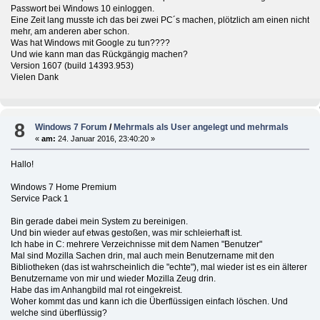
Passwort bei Windows 10 einloggen.
Eine Zeit lang musste ich das bei zwei PC´s machen, plötzlich am einen nicht
mehr, am anderen aber schon.
Was hat Windows mit Google zu tun????
Und wie kann man das Rückgängig machen?
Version 1607 (build 14393.953)
Vielen Dank
8
Windows 7 Forum
/
Mehrmals als User angelegt und mehrmals
«
am:
24. Januar 2016, 23:40:20 »
Hallo!
Windows 7 Home Premium
Service Pack 1
Bin gerade dabei mein System zu bereinigen.
Und bin wieder auf etwas gestoßen, was mir schleierhaft ist.
Ich habe in C: mehrere Verzeichnisse mit dem Namen "Benutzer"
Mal sind Mozilla Sachen drin, mal auch mein Benutzername mit den
Bibliotheken (das ist wahrscheinlich die "echte"), mal wieder ist es ein älterer
Benutzername von mir und wieder Mozilla Zeug drin.
Habe das im Anhangbild mal rot eingekreist.
Woher kommt das und kann ich die Überflüssigen einfach löschen. Und
welche sind überflüssig?