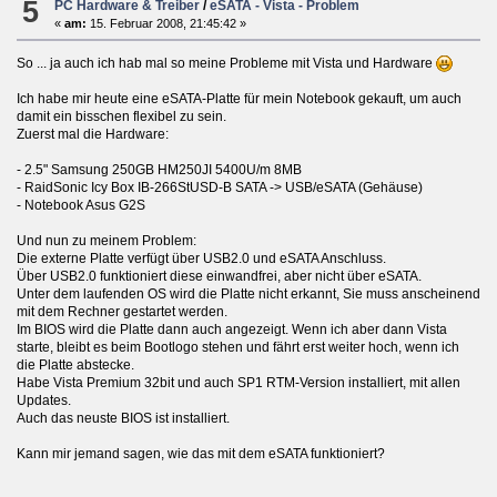
5
PC Hardware & Treiber
/
eSATA - Vista - Problem
«
am:
15. Februar 2008, 21:45:42 »
So ... ja auch ich hab mal so meine Probleme mit Vista und Hardware
Ich habe mir heute eine eSATA-Platte für mein Notebook gekauft, um auch
damit ein bisschen flexibel zu sein.
Zuerst mal die Hardware:
- 2.5" Samsung 250GB HM250JI 5400U/m 8MB
- RaidSonic Icy Box IB-266StUSD-B SATA -> USB/eSATA (Gehäuse)
- Notebook Asus G2S
Und nun zu meinem Problem:
Die externe Platte verfügt über USB2.0 und eSATA Anschluss.
Über USB2.0 funktioniert diese einwandfrei, aber nicht über eSATA.
Unter dem laufenden OS wird die Platte nicht erkannt, Sie muss anscheinend
mit dem Rechner gestartet werden.
Im BIOS wird die Platte dann auch angezeigt. Wenn ich aber dann Vista
starte, bleibt es beim Bootlogo stehen und fährt erst weiter hoch, wenn ich
die Platte abstecke.
Habe Vista Premium 32bit und auch SP1 RTM-Version installiert, mit allen
Updates.
Auch das neuste BIOS ist installiert.
Kann mir jemand sagen, wie das mit dem eSATA funktioniert?