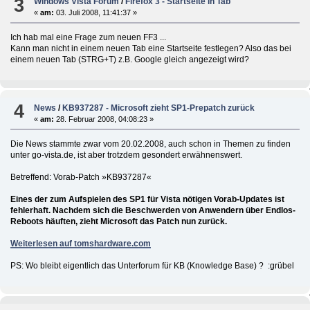
3
Windows Vista Forum
/
Firefox 3 - Startseite in Tab
«
am:
03. Juli 2008, 11:41:37 »
Ich hab mal eine Frage zum neuen FF3 ...
Kann man nicht in einem neuen Tab eine Startseite festlegen? Also das bei
einem neuen Tab (STRG+T) z.B. Google gleich angezeigt wird?
4
News
/
KB937287 - Microsoft zieht SP1-Prepatch zurück
«
am:
28. Februar 2008, 04:08:23 »
Die News stammte zwar vom 20.02.2008, auch schon in Themen zu finden
unter go-vista.de, ist aber trotzdem gesondert erwähnenswert.
Betreffend: Vorab-Patch »KB937287«
Eines der zum Aufspielen des SP1 für Vista nötigen Vorab-Updates ist
fehlerhaft. Nachdem sich die Beschwerden von Anwendern über Endlos-
Reboots häuften, zieht Microsoft das Patch nun zurück.
Weiterlesen auf tomshardware.com
PS: Wo bleibt eigentlich das Unterforum für KB (Knowledge Base) ? :grübel