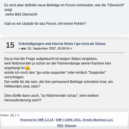
Es sind aber definitiv neue Beiträge im Forum vorhanden, wie die "Übersicht"
zeigt.
-siehe Bild Übersicht-
Gab es ein Update für das Forum, mit einem Fehler?
15
Ankündigungen und interne News
/
go-vista.de Status
«
am:
16. September 2007, 00:06:54 »
Da ja mal die Frage aufgetaucht ist wegen Status vergeben,
weil Netzmonster ja schon an der Fahnenstange seiner Karriere hier
angelangt ist
,
würde ich noch den "go-vista-supporter" oder einfach "Supporter"
vorschlagen.
Der sollte für die sein, die hier permanent Beiträge schreiben bzw. am
Hilfeleisten sind, oder?
Dies dürfte dann auch, "zu Netzmonster schau", eine weitere
Herausforderung sein!?
Seiten: [
1
]
2
3
Powered by SMF 2.0.19
|
SMF © 2006–2011, Simple Machines LLC
RSS
Sitemap