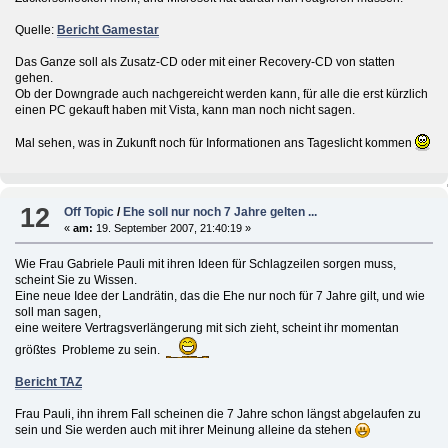
Quelle:
Bericht Gamestar
Das Ganze soll als Zusatz-CD oder mit einer Recovery-CD von statten
gehen.
Ob der Downgrade auch nachgereicht werden kann, für alle die erst kürzlich
einen PC gekauft haben mit Vista, kann man noch nicht sagen.
Mal sehen, was in Zukunft noch für Informationen ans Tageslicht kommen
12
Off Topic
/
Ehe soll nur noch 7 Jahre gelten ...
«
am:
19. September 2007, 21:40:19 »
Wie Frau Gabriele Pauli mit ihren Ideen für Schlagzeilen sorgen muss,
scheint Sie zu Wissen.
Eine neue Idee der Landrätin, das die Ehe nur noch für 7 Jahre gilt, und wie
soll man sagen,
eine weitere Vertragsverlängerung mit sich zieht, scheint ihr momentan
größtes Probleme zu sein.
Bericht TAZ
Frau Pauli, ihn ihrem Fall scheinen die 7 Jahre schon längst abgelaufen zu
sein und Sie werden auch mit ihrer Meinung alleine da stehen