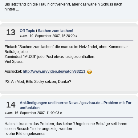
Bis jetzt fand ich die Frau nicht verkehrt, aber das war ein Schuss nach
hinten ...
13
Off Topic
/
Sachen zum lachen!
«
am:
19. September 2007, 15:20:20 »
Einfach "Sachen zum lachen" die man so im Netz findet, ohne Kommentar-
Beiträge, bitte.
Zumindest "MUSS" jede Post etwas lustiges enthalten.
Viel Spass.
Assrocket:
http://www.myvideo.de/watch/83213
PS: An Mod; Bitte Sticky setzen, Danke?
14
Ankündigungen und interne News
/
go.vista.de - Problem mit For
umfunktion
«
am:
16. September 2007, 11:09:03 »
Hab seit kurzem das Problem, das keine "Ungelesene Beiträge seit Ihrem
letzten Besuch." mehr angezeigt werden.
-siehe Bild ungelesenes-