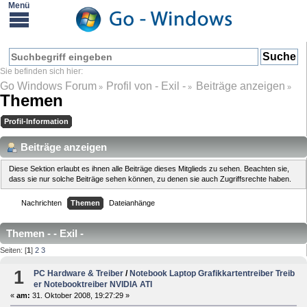
Go Windows Forum
Profil von - Exil -
Beiträge anzeigen
»
»
»
Themen
Profil-Information
Beiträge anzeigen
Diese Sektion erlaubt es ihnen alle Beiträge dieses Mitglieds zu sehen. Beachten sie,
dass sie nur solche Beiträge sehen können, zu denen sie auch Zugriffsrechte haben.
Nachrichten
Themen
Dateianhänge
Themen - - Exil -
Seiten: [
1
]
2
3
1
PC Hardware & Treiber
/
Notebook Laptop Grafikkartentreiber Treib
er Notebooktreiber NVIDIA ATI
«
am:
31. Oktober 2008, 19:27:29 »