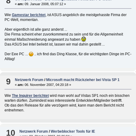
8
«
am:
09. Januar 2008, 05:07:12 »
Wie
Gamestar berichtet
, ist ASUS angeblich die meistgehasste Firma der
PC-Welt, momentan.
Aber eigentlich ist alle ganz anderst ...
Die Firma scheint eher zuvorkommend zu sein und für die Allgemeinheit
einmal Maßschneiderung angewant zu haben
Das ASUS bei Intel beliebt ist, lassen wir mal dahin gestellt ...
Der Eee PC ...
.. ich find das Ding Klasse, für die wichtigsten Dinge im PC-
Alltag!
9
Netzwerk Forum
/
Microsoft macht Rückzieher bei Vista SP 1
«
am:
06. November 2007, 04:20:18 »
Wie
The Inquirer berichtet
wird man wohl auf Vistas SP1 noch ein bisschen
warten dürfen. Zumindest was interessierte Entwickler/Mitglieder betrifft.
Ob das den Release für alle verzögern wird, kann man dem Bericht nicht
entnehmen.
10
Netzwerk Forum
/
Werbeblocker Tools für IE