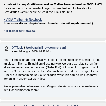
Notebook Laptop Grafikkartentreiber Treiber Notebooktreiber NVIDIA ATI
Da es vermehrt immer wieder Fragen zu den Treibern für Notebook-
Grafikkarten kommt, schreibe ich diese Links hier rein.
NVIDIA-Treiber für Notebook
(Hier muss die nv_disp.inf ersetzt werden, die mit angeboten wird.)
ATI-Treiber für Notebook
2
Off Topic
/
Werbung in Browsern nerven!!!
«
am:
09. August 2008, 04:27:04 »
Also ich habs glaub schon mal wo angesprochen, aber ich verzweifle erneut
an diesem Thema. Es geht um diese nervige Werbung auf blad schon fast
allen Webseiten wo man kommt. (Siehe Bild) Schon schlimm genug, nicht
mal der Server ist hier erreichbar. Wie auch immer ... diese nervigen kleinen
Dinger die immer in meine Seiten fliegen, wenn ich gerade was lesen will,
gehen mir tierischt auf die Nüsse.
Weiss jemand ein effektives Tool, Plug-In oder Add-On womit man diesem
den Gar ausmachen kann?