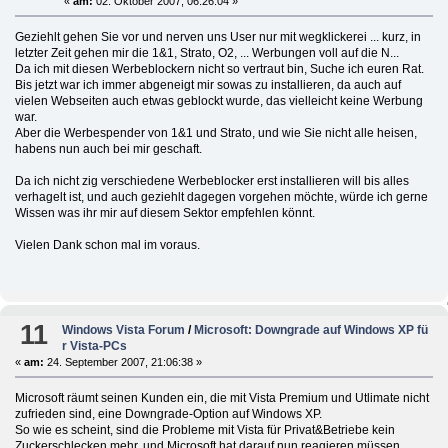
«
am:
02. Oktober 2007, 06:26:04 »
Geziehlt gehen Sie vor und nerven uns User nur mit wegklickerei ... kurz, in
letzter Zeit gehen mir die 1&1, Strato, O2, ... Werbungen voll auf die N...
Da ich mit diesen Werbeblockern nicht so vertraut bin, Suche ich euren Rat.
Bis jetzt war ich immer abgeneigt mir sowas zu installieren, da auch auf
vielen Webseiten auch etwas geblockt wurde, das vielleicht keine Werbung
war.
Aber die Werbespender von 1&1 und Strato, und wie Sie nicht alle heisen,
habens nun auch bei mir geschaft.
Da ich nicht zig verschiedene Werbeblocker erst installieren will bis alles
verhagelt ist, und auch geziehlt dagegen vorgehen möchte, würde ich gerne
Wissen was ihr mir auf diesem Sektor empfehlen könnt.
Vielen Dank schon mal im voraus.
11
Windows Vista Forum
/
Microsoft: Downgrade auf Windows XP fü
r Vista-PCs
«
am:
24. September 2007, 21:06:38 »
Microsoft räumt seinen Kunden ein, die mit Vista Premium und Utlimate nicht
zufrieden sind, eine Downgrade-Option auf Windows XP.
So wie es scheint, sind die Probleme mit Vista für Privat&Betriebe kein
Zuckerschlecken mehr, und Microsoft hat darauf nun reagieren müssen.