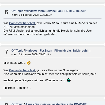
6
Off Topic
/
Windows Vista Service Pack 1 RTM ... Heute?
«
am:
04. Februar 2008, 11:52:31 »
Wie
Gamestar berichtet
, bzw. TechARP, soll heute eine RTM-Version des
SP1 zu Vista erscheinen.
Die RTM-Version soll angeblich ja nur für die Hersteller sein, die User
müssen sich noch ein bisschen gedulden.
7
Off Topic
/
Kurioses - FpsBrain - Pillen für das Spielergehirn
«
am:
19. Januar 2008, 05:08:49 »
Mich hauts weg ...
Wie
Gamestar berichtet
, gibt es Pillen für das Spielergehirn.
Also wenn die Grafikkarte mal nicht mehr so richtig mitspielen sollte, haut
euch ein paar Dragees rein, soll Wunder wirken.
FpsBrain ... oh man ...
Off Topic
/
Asus - Die meistgehasste Firma der PC-Welt?