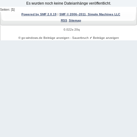
Es wurden noch keine Dateianhänge veröffentlicht.
Seiten: [
1
]
Powered by SMF 2.0.19
|
SMF © 2006–2011, Simple Machines LLC
RSS
Sitemap
0.022s 20q
© go-windows.de Beiträge anzeigen - Sauerbruch ✔ Beiträge anzeigen
Windows News
Mein PC Profil
REGISTRIEREN
Impressum