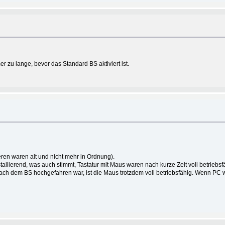
r zu lange, bevor das Standard BS aktiviert ist.
eren waren alt und nicht mehr in Ordnung).
llierend, was auch stimmt, Tastatur mit Maus waren nach kurze Zeit voll betriebsf
 nach dem BS hochgefahren war, ist die Maus trotzdem voll betriebsfähig. Wenn PC 