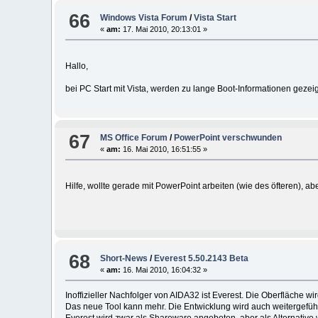
66
Windows Vista Forum
/
Vista Start
«
am:
17. Mai 2010, 20:13:01 »
Hallo,
bei PC Start mit Vista, werden zu lange Boot-Informationen gezei
67
MS Office Forum
/
PowerPoint verschwunden
«
am:
16. Mai 2010, 16:51:55 »
Hilfe, wollte gerade mit PowerPoint arbeiten (wie des öfteren), a
68
Short-News
/
Everest 5.50.2143 Beta
«
am:
16. Mai 2010, 16:04:32 »
Inoffizieller Nachfolger von AIDA32 ist Everest. Die Oberfläche wi
Das neue Tool kann mehr. Die Entwicklung wird auch weitergeführ
Everest wird zwar als Shareware angeboten, aber als Alternative w