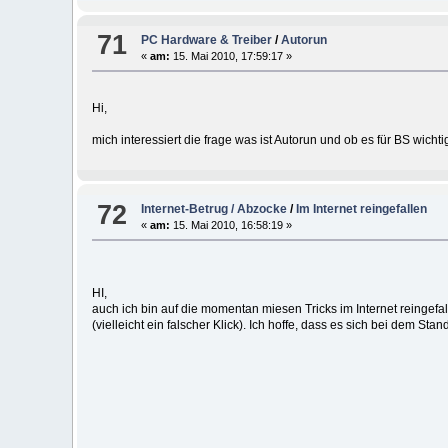
71
PC Hardware & Treiber
/
Autorun
«
am:
15. Mai 2010, 17:59:17 »
Hi,
mich interessiert die frage was ist Autorun und ob es für BS wichti
72
Internet-Betrug / Abzocke
/
Im Internet reingefallen
«
am:
15. Mai 2010, 16:58:19 »
HI,
auch ich bin auf die momentan miesen Tricks im Internet reinge
(vielleicht ein falscher Klick). Ich hoffe, dass es sich bei dem 