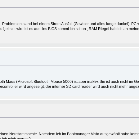
 Problem entstand bei einem Strom Ausfall (Gewitter und alles lange dunkel). PC wi
aufgelistet wird ist es aus. Ins BIOS kommt ich schon , RAM Riegel hab ich an me
th Maus (Microsoft Bluetooth Mouse 5000) ist aber inaktiv. Sie ist auch nicht im 
rcontroller wird angezeigt, der interner SD card reader wird auch nicht mehr angez
 ich einen Neustart machte. Nachdem ich im Bootmanager Vista ausgewählt habe kom