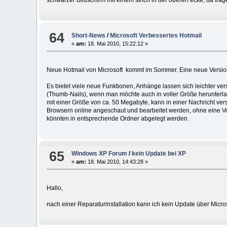
schwarzer Bildschirm mit einem strich in der oberen ecke, da fra
64
Short-News
/
Microsoft Verbessertes Hotmail
«
am:
18. Mai 2010, 15:22:12 »
Neue Hotmail von Microsoft kommt im Sommer. Eine neue Version 
Es bietet viele neue Funktionen, Anhänge lassen sich leichter ve
(Thumb-Nails), wenn man möchte auch in voller Größe herunterla
mit einer Größe von ca. 50 Megabyte, kann in einer Nachricht v
Browsern online angeschaut und bearbeitet werden, ohne eine Vori
könnten in entsprechende Ordner abgelegt werden.
65
Windows XP Forum
/
kein Update bei XP
«
am:
18. Mai 2010, 14:43:28 »
Hallo,
nach einer Reparaturinstallation kann ich kein Update über Microso