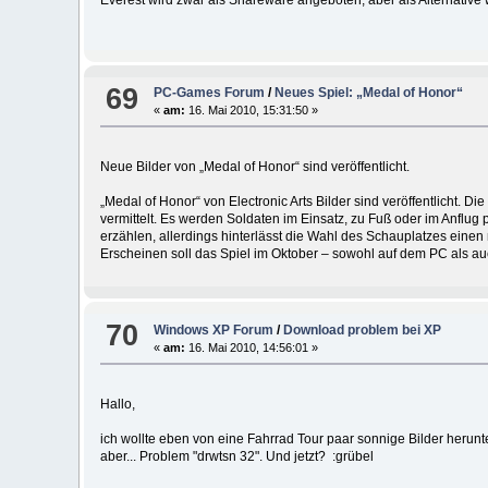
69
PC-Games Forum
/
Neues Spiel: „Medal of Honor“
«
am:
16. Mai 2010, 15:31:50 »
Neue Bilder von „Medal of Honor“ sind veröffentlicht.
„Medal of Honor“ von Electronic Arts Bilder sind veröffentlicht. 
vermittelt. Es werden Soldaten im Einsatz, zu Fuß oder im Anflug 
erzählen, allerdings hinterlässt die Wahl des Schauplatzes eine
Erscheinen soll das Spiel im Oktober – sowohl auf dem PC als au
70
Windows XP Forum
/
Download problem bei XP
«
am:
16. Mai 2010, 14:56:01 »
Hallo,
ich wollte eben von eine Fahrrad Tour paar sonnige Bilder herunte
aber... Problem "drwtsn 32". Und jetzt? :grübel