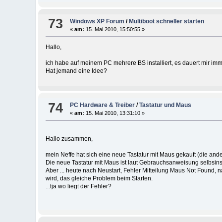
73
Windows XP Forum
/
Multiboot schneller starten
«
am:
15. Mai 2010, 15:50:55 »
Hallo,
ich habe auf meinem PC mehrere BS installiert, es dauert mir imme
Hat jemand eine Idee?
74
PC Hardware & Treiber
/
Tastatur und Maus
«
am:
15. Mai 2010, 13:31:10 »
Hallo zusammen,
mein Neffe hat sich eine neue Tastatur mit Maus gekauft (die and
Die neue Tastatur mit Maus ist laut Gebrauchsanweisung selbsinsta
Aber ... heute nach Neustart, Fehler Mitteilung Maus Not Found,
wird, das gleiche Problem beim Starten.
...tja wo liegt der Fehler?