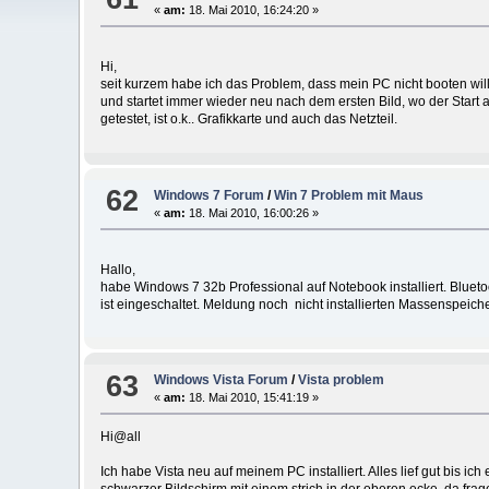
«
am:
18. Mai 2010, 16:24:20 »
Hi,
seit kurzem habe ich das Problem, dass mein PC nicht booten will.
und startet immer wieder neu nach dem ersten Bild, wo der Start 
getestet, ist o.k.. Grafikkarte und auch das Netzteil.
62
Windows 7 Forum
/
Win 7 Problem mit Maus
«
am:
18. Mai 2010, 16:00:26 »
Hallo,
habe Windows 7 32b Professional auf Notebook installiert. Bluetoo
ist eingeschaltet. Meldung noch nicht installierten Massenspeiche
63
Windows Vista Forum
/
Vista problem
«
am:
18. Mai 2010, 15:41:19 »
Hi@all
Ich habe Vista neu auf meinem PC installiert. Alles lief gut bis