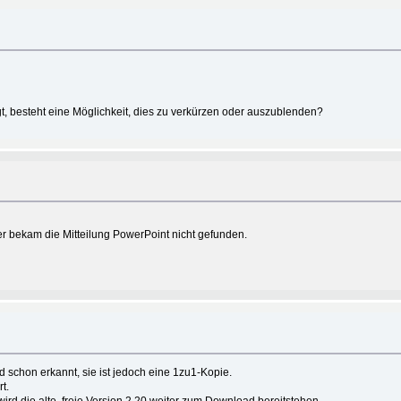
gt, besteht eine Möglichkeit, dies zu verkürzen oder auszublenden?
ber bekam die Mitteilung PowerPoint nicht gefunden.
rd schon erkannt, sie ist jedoch eine 1zu1-Kopie.
t.
ird die alte, freie Version 2.20 weiter zum Download bereitstehen.