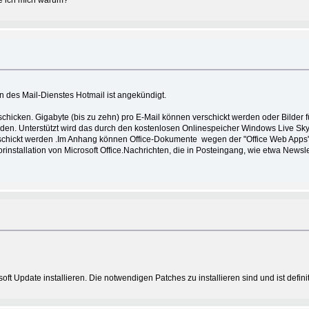
ge ich mich warum?
des Mail-Dienstes Hotmail ist angekündigt.
rschicken. Gigabyte (bis zu zehn) pro E-Mail können verschickt werden oder Bilder
den. Unterstützt wird das durch den kostenlosen Onlinespeicher Windows Live SkyD
erschickt werden .Im Anhang können Office-Dokumente wegen der "Office Web Apps" 
nstallation von Microsoft Office.Nachrichten, die in Posteingang, wie etwa Newsle
ft Update installieren. Die notwendigen Patches zu installieren sind und ist definit