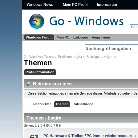
Windows News
Mein PC Profil
Impressum
Windows Forum
Mein PC
Einloggen
Registrieren
Go Windows Forum
»
Profil von bagira
»
Beiträge anzeigen
»
Themen
Profil-Information
Beiträge anzeigen
Diese Sektion erlaubt es ihnen alle Beiträge dieses Mitglieds zu sehen. 
Nachrichten
Themen
Dateianhänge
Themen - bagira
Seiten:
1
2
3
4
[
5
]
6
7
8
9
61
PC Hardware & Treiber
/
PC immer wieder neustartet