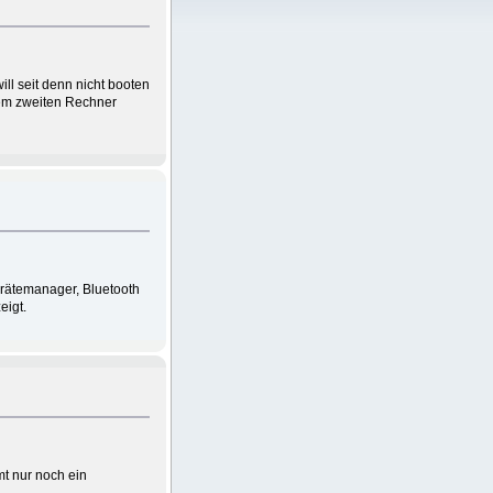
ll seit denn nicht booten
inem zweiten Rechner
Gerätemanager, Bluetooth
eigt.
mt nur noch ein