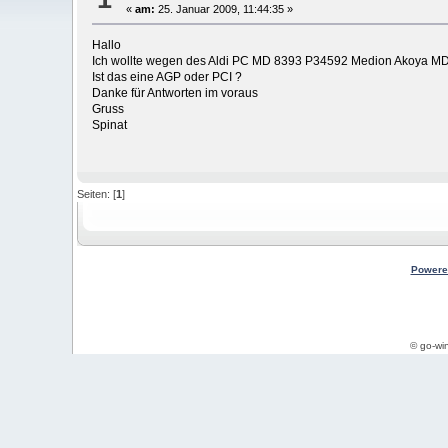
«
am:
25. Januar 2009, 11:44:35 »
Hallo
Ich wollte wegen des Aldi PC MD 8393 P34592 Medion Akoya MD83
Ist das eine AGP oder PCI ?
Danke für Antworten im voraus
Gruss
Spinat
Seiten: [
1
]
Powere
© go-wi