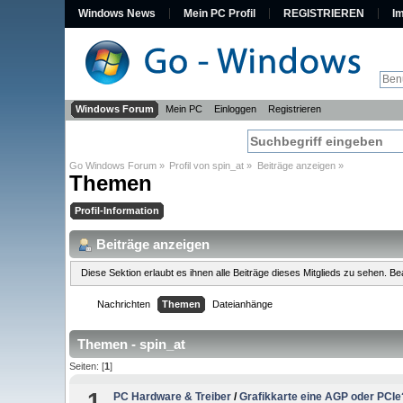
Windows News
Mein PC Profil
REGISTRIEREN
I
Windows Forum
Mein PC
Einloggen
Registrieren
Go Windows Forum
»
Profil von spin_at
»
Beiträge anzeigen
»
Themen
Profil-Information
Beiträge anzeigen
Diese Sektion erlaubt es ihnen alle Beiträge dieses Mitglieds zu sehen. 
Nachrichten
Themen
Dateianhänge
Themen - spin_at
Seiten: [
1
]
1
PC Hardware & Treiber
/
Grafikkarte eine AGP oder PCIe