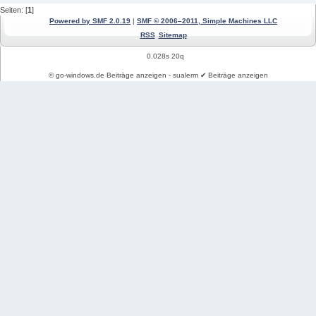
Seiten: [
1
]
Powered by SMF 2.0.19
|
SMF © 2006–2011, Simple Machines LLC
RSS
Sitemap
0.028s 20q
© go-windows.de Beiträge anzeigen - sualerm ✔ Beiträge anzeigen
Windows News
Mein PC Profil
REGISTRIEREN
Impressum