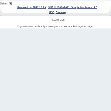
Seiten: [
1
]
Powered by SMF 2.0.19
|
SMF © 2006–2011, Simple Machines LLC
RSS
Sitemap
0.024s 20q
© go-windows.de Beiträge anzeigen - sualerm ✔ Beiträge anzeigen
Windows News
Mein PC Profil
REGISTRIEREN
Impressum