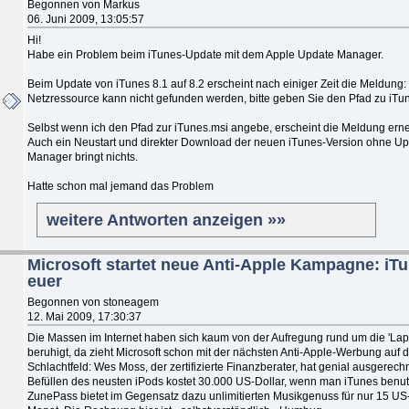
Begonnen von Markus
06. Juni 2009, 13:05:57
Hi!
Habe ein Problem beim iTunes-Update mit dem Apple Update Manager.
Beim Update von iTunes 8.1 auf 8.2 erscheint nach einiger Zeit die Meldung:
Netzressource kann nicht gefunden werden, bitte geben Sie den Pfad zu iTu
Selbst wenn ich den Pfad zur iTunes.msi angebe, erscheint die Meldung erneu
Auch ein Neustart und direkter Download der neuen iTunes-Version ohne Up
Manager bringt nichts.
Hatte schon mal jemand das Problem
weitere Antworten anzeigen »»
Microsoft startet neue Anti-Apple Kampagne: iTu
euer
Begonnen von stoneagem
12. Mai 2009, 17:30:37
Die Massen im Internet haben sich kaum von der Aufregung rund um die 'Lap
beruhigt, da zieht Microsoft schon mit der nächsten Anti-Apple-Werbung auf 
Schlachtfeld: Wes Moss, der zertifizierte Finanzberater, hat genial ausgerech
Befüllen des neusten iPods kostet 30.000 US-Dollar, wenn man iTunes benut
ZunePass bietet im Gegensatz dazu unlimitierten Musikgenuss für nur 15 US