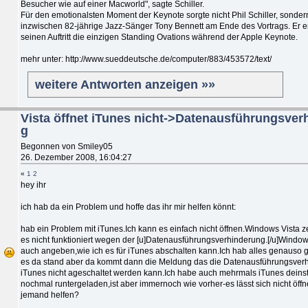
Besucher wie auf einer Macworld", sagte Schiller.
Für den emotionalsten Moment der Keynote sorgte nicht Phil Schiller, sonder
inzwischen 82-jährige Jazz-Sänger Tony Bennett am Ende des Vortrags. Er erh
seinen Auftritt die einzigen Standing Ovations während der Apple Keynote.
mehr unter: http://www.sueddeutsche.de/computer/883/453572/text/
weitere Antworten anzeigen »»
Vista öffnet iTunes nicht->Datenausführungsver
g
Begonnen von Smiley05
26. Dezember 2008, 16:04:27
«
1
2
hey ihr
ich hab da ein Problem und hoffe das ihr mir helfen könnt:
hab ein Problem mit iTunes.Ich kann es einfach nicht öffnen.Windows Vista z
es nicht funktioniert wegen der [u]Datenausführungsverhinderung.[/u]Window
auch angeben,wie ich es für iTunes abschalten kann.Ich hab alles genauso
es da stand aber da kommt dann die Meldung das die Datenausführungsverh
iTunes nicht ageschaltet werden kann.Ich habe auch mehrmals iTunes deinsta
nochmal runtergeladen,ist aber immernoch wie vorher-es lässt sich nicht öff
jemand helfen?