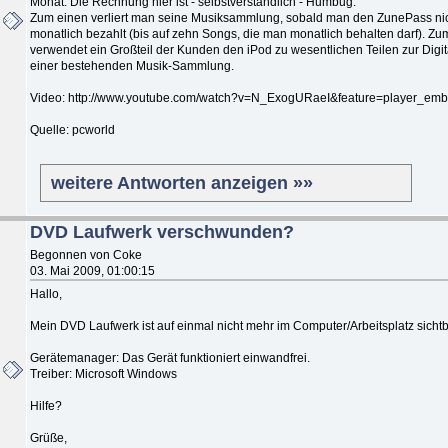
Monat. Die Rechnung hier ist - selbstverständlich - Humbug.
Zum einen verliert man seine Musiksammlung, sobald man den ZunePass ni
monatlich bezahlt (bis auf zehn Songs, die man monatlich behalten darf). Z
verwendet ein Großteil der Kunden den iPod zu wesentlichen Teilen zur Digit
einer bestehenden Musik-Sammlung.
Video: http://www.youtube.com/watch?v=N_ExogURaeI&feature=player_em
Quelle: pcworld
weitere Antworten anzeigen »»
DVD Laufwerk verschwunden?
Begonnen von Coke
03. Mai 2009, 01:00:15
Hallo,
Mein DVD Laufwerk ist auf einmal nicht mehr im Computer/Arbeitsplatz sicht
Gerätemanager: Das Gerät funktioniert einwandfrei.
Treiber: Microsoft Windows
Hilfe?
Grüße,