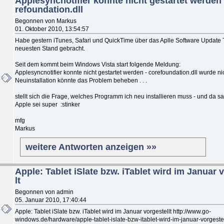
Applesyncnotifier konnte nicht gestartet werden
refoundation.dll
Begonnen von Markus
01. Oktober 2010, 13:54:57
Habe gestern iTunes, Safari und QuickTime über das Aplle Software Update 
neuesten Stand gebracht.
Seit dem kommt beim Windows Vista start folgende Meldung:
Applesyncnotifier konnte nicht gestartet werden - corefoundation.dll wurde n
Neuinstallation könnte das Problem beheben . . .
stellt sich die Frage, welches Programm ich neu installieren muss - und da sa
Apple sei super :stinker
mfg
Markus
weitere Antworten anzeigen »»
Apple: Tablet iSlate bzw. iTablet wird im Januar 
lt
Begonnen von admin
05. Januar 2010, 17:40:44
Apple: Tablet iSlate bzw. iTablet wird im Januar vorgestellt http://www.go-
windows.de/hardware/apple-tablet-islate-bzw-itablet-wird-im-januar-vorgestel