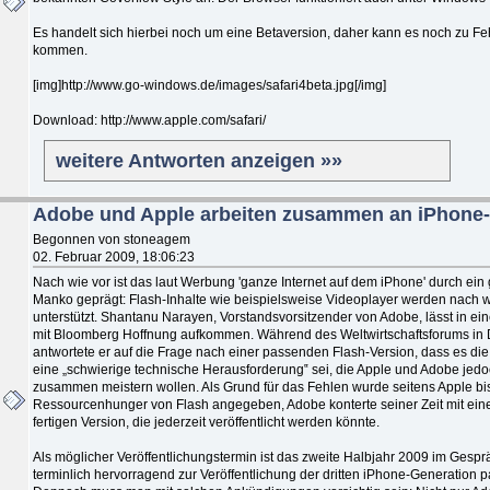
Es handelt sich hierbei noch um eine Betaversion, daher kann es noch zu Fe
kommen.
[img]http://www.go-windows.de/images/safari4beta.jpg[/img]
Download: http://www.apple.com/safari/
weitere Antworten anzeigen »»
Adobe und Apple arbeiten zusammen an iPhone-
Begonnen von stoneagem
02. Februar 2009, 18:06:23
Nach wie vor ist das laut Werbung 'ganze Internet auf dem iPhone' durch ein
Manko geprägt: Flash-Inhalte wie beispielsweise Videoplayer werden nach wi
unterstützt. Shantanu Narayen, Vorstandsvorsitzender von Adobe, lässt in ei
mit Bloomberg Hoffnung aufkommen. Während des Weltwirtschaftsforums in
antwortete er auf die Frage nach einer passenden Flash-Version, dass es die
eine „schwierige technische Herausforderung‟ sei, die Apple und Adobe jed
zusammen meistern wollen. Als Grund für das Fehlen wurde seitens Apple bi
Ressourcenhunger von Flash angegeben, Adobe konterte seiner Zeit mit ein
fertigen Version, die jederzeit veröffentlicht werden könnte.
Als möglicher Veröffentlichungstermin ist das zweite Halbjahr 2009 im Gespr
terminlich hervorragend zur Veröffentlichung der dritten iPhone-Generation 