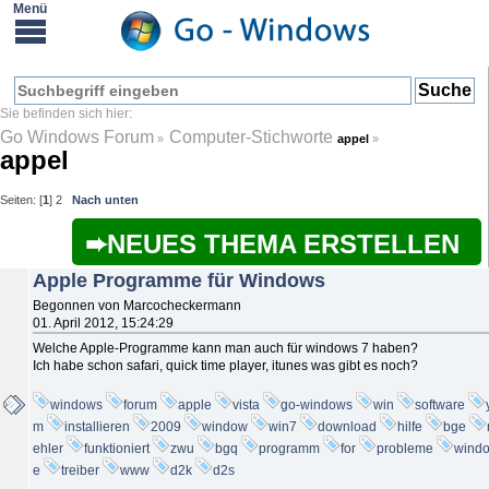
Go Windows Forum
Computer-Stichworte
»
appel
»
appel
Seiten: [
1
]
2
Nach unten
NEUES THEMA ERSTELLEN
Apple Programme für Windows
Begonnen von Marcocheckermann
01. April 2012, 15:24:29
Welche Apple-Programme kann man auch für windows 7 haben?
Ich habe schon safari, quick time player, itunes was gibt es noch?
windows
forum
apple
vista
go-windows
win
software
m
installieren
2009
window
win7
download
hilfe
bge
ehler
funktioniert
zwu
bgq
programm
for
probleme
wind
e
treiber
www
d2k
d2s