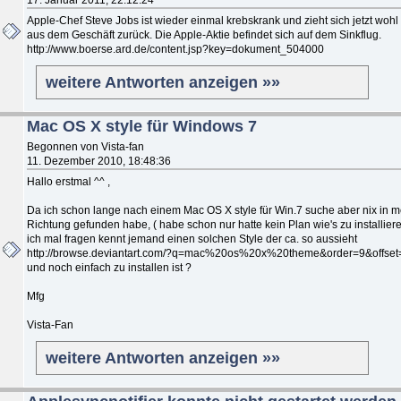
Apple-Chef Steve Jobs ist wieder einmal krebskrank und zieht sich jetzt wohl
aus dem Geschäft zurück. Die Apple-Aktie befindet sich auf dem Sinkflug.
http://www.boerse.ard.de/content.jsp?key=dokument_504000
weitere Antworten anzeigen »»
Mac OS X style für Windows 7
Begonnen von Vista-fan
11. Dezember 2010, 18:48:36
Hallo erstmal ^^ ,
Da ich schon lange nach einem Mac OS X style für Win.7 suche aber nix in m
Richtung gefunden habe, ( habe schon nur hatte kein Plan wie's zu installieren
ich mal fragen kennt jemand einen solchen Style der ca. so aussieht
http://browse.deviantart.com/?q=mac%20os%20x%20theme&order=9&offset
und noch einfach zu installen ist ?
Mfg
Vista-Fan
weitere Antworten anzeigen »»