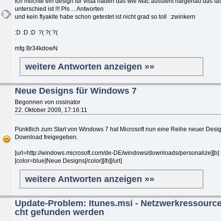
Ich möchte ein design für vista haben das wie Mac aussieht hargenau das fas
unterschied ist !!! Pls ... Antworten
und kein flyakite habe schon getestet ist nicht grad so toll :zwinkern
:D :D :D ?( ?( ?(
mfg Br34kdowN
weitere Antworten anzeigen »»
Neue Designs für Windows 7
Begonnen von ossinator
22. Oktober 2009, 17:16:11
Pünktlich zum Start von Windows 7 hat Microsoft nun eine Reihe neuer Desi
Download freigegeben.
[url=http://windows.microsoft.com/de-DE/windows/downloads/personalize][b]
[color=blue]Neue Designs[/color][/b][/url]
weitere Antworten anzeigen »»
Update-Problem: Itunes.msi - Netzwerkressource
cht gefunden werden