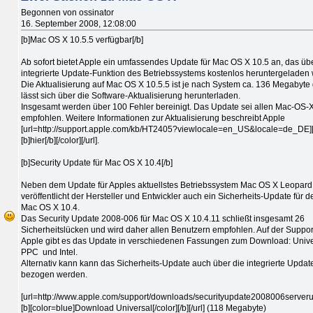
Begonnen von ossinator
16. September 2008, 12:08:00
[b]Mac OS X 10.5.5 verfügbar[/b]
Ab sofort bietet Apple ein umfassendes Update für Mac OS X 10.5 an, das üb
integrierte Update-Funktion des Betriebssystems kostenlos heruntergeladen
Die Aktualisierung auf Mac OS X 10.5.5 ist je nach System ca. 136 Megabyte
lässt sich über die Software-Aktualisierung herunterladen.
Insgesamt werden über 100 Fehler bereinigt. Das Update sei allen Mac-OS
empfohlen. Weitere Informationen zur Aktualisierung beschreibt Apple
[url=http://support.apple.com/kb/HT2405?viewlocale=en_US&locale=de_DE][
[b]hier[/b][/color][/url].
[b]Security Update für Mac OS X 10.4[/b]
Neben dem Update für Apples aktuellstes Betriebssystem Mac OS X Leopard
veröffentlicht der Hersteller und Entwickler auch ein Sicherheits-Update für 
Mac OS X 10.4.
Das Security Update 2008-006 für Mac OS X 10.4.11 schließt insgesamt 26
Sicherheitslücken und wird daher allen Benutzern empfohlen. Auf der Suppor
Apple gibt es das Update in verschiedenen Fassungen zum Download: Univer
PPC und Intel.
Alternativ kann kann das Sicherheits-Update auch über die integrierte Updat
bezogen werden.
[url=http://www.apple.com/support/downloads/securityupdate2008006serverun
[b][color=blue]Download Universal[/color][/b][/url] (118 Megabyte)