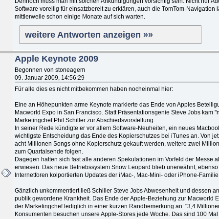
Dennoch muss man mit solchen Ankündigungen vorsichtig sein: Nicht nur Ad
Software voreilig für einsatzbereit zu erklären, auch die TomTom-Navigation l
mittlerweile schon einige Monate auf sich warten.
weitere Antworten anzeigen »»
Apple Keynote 2009
Begonnen von stoneagem
09. Januar 2009, 14:56:29
Für alle dies es nicht mitbekommen haben nocheinmal hier:
Eine an Höhepunkten arme Keynote markierte das Ende von Apples Beteilig
Macworld Expo in San Francisco. Statt Präsentationsgenie Steve Jobs kam "
Marketingchef Phil Schiller zur Abschiedsvorstellung.
In seiner Rede kündigte er vor allem Software-Neuheiten, ein neues Macboo
wichtigste Entscheidung das Ende des Kopierschutzes bei iTunes an. Von je
acht Millionen Songs ohne Kopierschutz gekauft werden, weitere zwei Million
zum Quartalsende folgen.
Dagegen hatten sich fast alle anderen Spekulationen im Vorfeld der Messe al
erwiesen: Das neue Betriebssystem Snow Leopard blieb unerwähnt, ebenso 
Internetforen kolportierten Updates der iMac-, Mac-Mini- oder iPhone-Familie
Gänzlich unkommentiert ließ Schiller Steve Jobs Abwesenheit und dessen 
publik gewordene Krankheit. Das Ende der Apple-Beziehung zur Macworld 
der Marketingchef lediglich in einer kurzen Randbemerkung an: "3,4 Millione
Konsumenten besuchen unsere Apple-Stores jede Woche. Das sind 100 Mal 