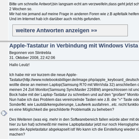
Bitte um schnelle Antwort,bin langsam echt am verzweifeln,dass geht jetzt sc
2 Wochen so.
Mir hat nie jemand auf meine Frage in anderen Foren wie z.B apfeltalk helfe
Und im Internet hab ich darüber auch nichts gefunden.
weitere Antworten anzeigen »»
Apple-Tastatur in Verbindung mit Windows Vista
Begonnen von Slintrebla
31. Oktober 2008, 22:42:06
Hallo Leutz!
Ich habe mir vor kurzem die neue Apple-
Tastatur(http://www.notebooksbilliger.de/image.php/apple_keyboard_deutsch
wollte diese an meinen Laptop(Samsung R70 mit WinVista 32) anschließen d
meinen 24 Zoll Monitor(Samsung SyncMaster 226BW) angeschlossen ist und
Bock habe mit der Laptop-Tastatur zu schreiben und auf den "großen" Monito
Nun habe ich das Problem das vereinzelnde Tasten wie z.B. die "=" Taste ode
Sonderfkt. wie Lautstärkeregulierunge, Laufwerk ausfahren...etc. nicht funkti
es eine Möglichkeit die geschilderte Problematik zu beheben?
Des Weiteren (was eig. mehr in den Softwarebereich fallen würde aber mit
hier zu tun hat) schmeißt mir meine Laptoptastatur jetzt nur noch Hieroglyph
wenn die Appletastatur abgekapselt ist! Wo kann ich die Einstellung wieder 
machen?