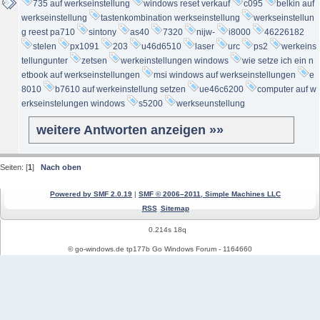
735 auf werkseinstellung
windows reset verkauf
c095
belkin auf
werkseinstellung
tastenkombination werkseinstellung
werkseinstellun
g reest pa710
sintony
as40
7320
nijw-
i8000
46226182
stelen
px1091
203
u46d6510
laser
urc
ps2
werkeins
tellungunter
zetsen
werkeinstellungen windows
wie setze ich ein n
etbook auf werkseinstellungen
msi windows auf werkseinstellungen
e
8010
b7610 auf werkeinstellung setzen
ue46c6200
computer auf w
erkseinstelungen windows
s5200
werkseunstellung
weitere Antworten anzeigen »»
Seiten: [
1
]
Nach oben
Powered by SMF 2.0.19
|
SMF © 2006–2011, Simple Machines LLC
RSS
Sitemap
0.214s 18q
© go-windows.de tp177b Go Windows Forum - 1164660
Windows News
Mein PC Profil
REGISTRIEREN
Impressum