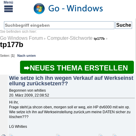
Go Windows Forum
Computer-Stichworte
»
tp177b
»
tp177b
Seiten: [
1
]
Nach unten
NEUES THEMA ERSTELLEN
Wie setze ich ihn wegen Verkauf auf Werkseinst
ellung zurücksetzen??
Begonnen von whities
20. März 2009, 22:08:52
Hi ihr,
Frage steht ja shcon oben, morgen soll er weg, ein HP dv6000 mit win xp.
Wie setze ich ihn auf Werkseinstellung zurück,um meine DATEN sicher zu
löschen???
LG Whities