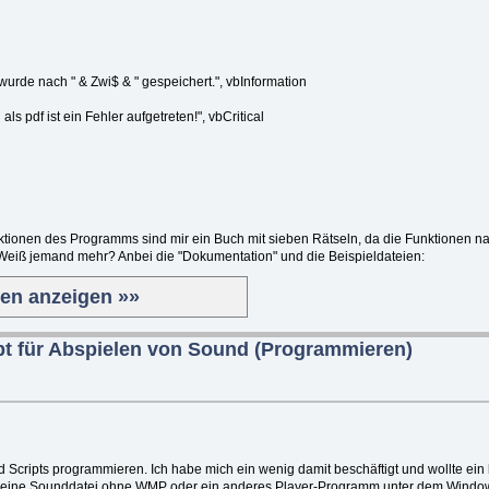
e nach " & Zwi$ & " gespeichert.", vbInformation
pdf ist ein Fehler aufgetreten!", vbCritical
ionen des Programms sind mir ein Buch mit sieben Rätseln, da die Funktionen na
 Weiß jemand mehr? Anbei die "Dokumentation" und die Beispieldateien:
ten anzeigen »»
pt für Abspielen von Sound (Programmieren)
Scripts programmieren. Ich habe mich ein wenig damit beschäftigt und wollte ein k
 eine Sounddatei ohne WMP oder ein anderes Player-Programm unter dem Windows