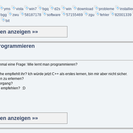
yms
vista
win7
bgq
d2s
win
download
probleme
installi
bgg
zwu
58187178
software
57155469
zgu
fehler
82001339
bit
ten anzeigen »»
programmieren
inmal eine Frage: Wie lernt man programmieren?
empfiehlt ihr? Ich würde jetzt C++ als erstes lernen, bin mir aber nicht sicher.
en zu erlernen?
vorgang?
t empfehlen? :D
ten anzeigen »»