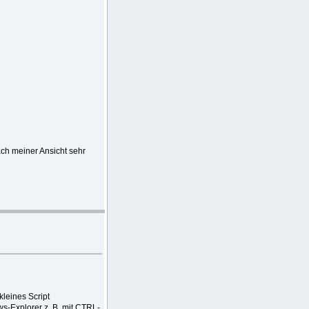
ch meiner Ansicht sehr
leines Script
-Explorer z. B. mit CTRL-