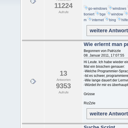
11224
go-windows
windows
Aufrufe
tioniert
bge
window
m
internet
bing
hilfe
weitere Antwor
Wie erlernt man 
Begonnen von Patrizzle
08. Januar 2011, 17:07:55
Hi Leute. Ich habe wieder e
Mal ein bisschen genauer:
-Welche Programmier-Sprache 
13
-Ist es schwer, programmier
Antworten
-Wie lange dauert der Lern
9353
-Würdet ihr mir es überhaup
Aufrufe
Grüsse
RizZzle
weitere Antwor
Suche Script.