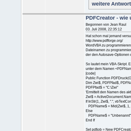
weitere Antwor
PDFCreator - wie
Begonnen von Jean Raul
03. Juli 2008, 22:35:12
Hat schon mal jemand versu
http://www.pdfforge.org/
WordVBA zu programmieren? I
Dateinamen zu programmier
der den Autosave-Optionen 
So lautet mein VBA-Skript. E
unter dem Namen <PDFNam
[code]
Public Function PDFDruck(
Dim Zwi$, PDFPfad$, PDFNa
PDFPfad$ = "C:\Zwi"
'Ermittelt den Namen des ak
Zwi$ = ActiveDocument.Na
If InStr(1, Zwi$, ".", vbText
PDFName$ = Mid(Zwi$, 1, InS
Else
PDFName$ = "Unbenannt"
End If
Set pdfjob = New PDFCreato