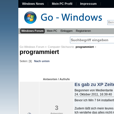
Windows News
Mein PC Profil
Impressum
Windows Forum
Mein PC
Einloggen
Registrieren
Go Windows Forum
»
Computer-Stichworte  
programmiert
»
programmiert
Seiten: [
1
]
Nach unten
Antworten / Aufrufe
Es gab zu XP Zei
Begonnen von Medientante
24. Oktober 2011, 16:39:40
Bevor ich Win 7 64 installi
3
Zudem läßt sich mein teures
Ich verstehe das alles nicht 
Antworten