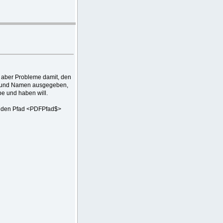
e aber Probleme damit, den
d und Namen ausgegeben,
e und haben will.
 in den Pfad <PDFPfad$>