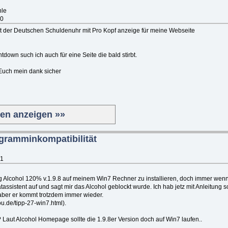
hle
20
pt der Deutschen Schuldenuhr mit Pro Kopf anzeige für meine Webseite
tdown such ich auch für eine Seite die bald stirbt.
 Euch mein dank sicher
ten anzeigen »»
gramminkompatibilität
31
ig Alcohol 120% v.1.9.8 auf meinem Win7 Rechner zu installieren, doch immer wenn 
assistent auf und sagt mir das Alcohol geblockt wurde. Ich hab jetz mit Anleitung 
aber er kommt trotzdem immer wieder.
ou.de/tipp-27-win7.html).
aut Alcohol Homepage sollte die 1.9.8er Version doch auf Win7 laufen..