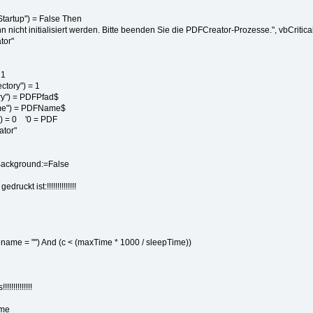
Startup") = False Then
ht initialisiert werden. Bitte beenden Sie die PDFCreator-Prozesse.", vbCritical
or"
 1
tory") = 1
ry") = PDFPfad$
me") = PDFName$
) = 0 '0 = PDF
ator"
ackground:=False
 gedruckt ist:!!!!!!!!!!!!!!
ename = "") And (c < (maxTime * 1000 / sleepTime))
!!!!!!!!!!!
ame