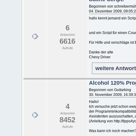
Begonnen von schreibermü
04. Dezember 2009, 09:05:
hallo kennt jemand ein Scri
6
und ein Script für einen Coun
Antworten
6616
Für Hilfe und vorschläge ist
Aufrufe
Danke der alte
Chevy Driver
weitere Antwor
Alcohol 120% Pro
Begonnen von Guitarking
30. November 2009, 16:39:
Hallo!
4
Ich versuche jetzt schon ew
der Programminkompatibilität
Antworten
Assistenten auszuschalten, 
8452
(Anleitung von http://tipps4y
Aufrufe
Was kann ich noch machen? L