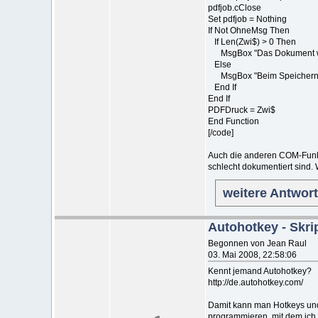
pdfjob.cClose
Set pdfjob = Nothing
If Not OhneMsg Then
If Len(Zwi$) > 0 Then
MsgBox "Das Dokument wurd
Else
MsgBox "Beim Speichern als 
End If
End If
PDFDruck = Zwi$
End Function
[/code]
Auch die anderen COM-Funkt
schlecht dokumentiert sind.
weitere Antwor
Autohotkey - Skri
Begonnen von Jean Raul
03. Mai 2008, 22:58:06
Kennt jemand Autohotkey?
http://de.autohotkey.com/
Damit kann man Hotkeys und 
programmieren, mit dem ich