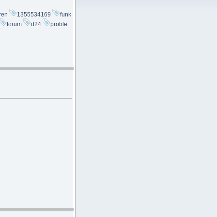
eren
1355534169
funk
forum
d24
proble