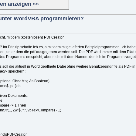
ten anzeigen »»
 unter WordVBA programmieren?
cht, mit dem (kostenlosen) PDFCreator
m Prinzip schaffe ich es ja mit dem mitgelieferten Beispielprogrammen. Ich hab
en, unter dem die pdf ausgegeben werden soll. Die PDF wird immer mit dem Pfa
des Programms entspricht, aber nicht mit dem Namen, den ich im Programm vorgeb
s soll die aktuell in Word geöffnete Datei ohne weitere Benutzereingriffe als PDF
e$> speichern:
Optional OhneMsg As Boolean)
me$, pdfjob
tiven Dokuments:
me
Compare) > 1 Then
tr(1, Zwi$, ".", vbTextCompare) - 1)
r.clsPDFCreator