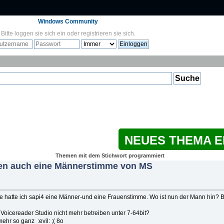
Windows Community
Bitte
loggen sie sich ein
oder
registrieren sie sich
.
NEUES THEMA 
Themen mit dem Stichwort programmiert
ten auch eine Männerstimme von MS
erte hatte ich sapi4 eine Männer-und eine Frauenstimme. Wo ist nun der Mann hin? 
 Voicereader Studio nicht mehr betreiben unter 7-64bit?
mehr so ganz :evil: ;( 8o