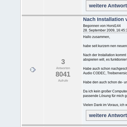
weitere Antwor
Nach Installation
Begonnen von Horst144
28. September 2009, 16:45:
Hallo zusammen,
habe seit kurzem nen neuen L
Nach der Installation kommt
abspielen will, es funktionier
3
Antworten
Habe auch schon nachgeschau
8041
Audio CODEC, Treiberversio
Aufrufe
Habe den auch schon de- und 
Da ich kein großer Computer
passende Lösung für mich g
Vielen Dank im Voraus, ich w
weitere Antwor