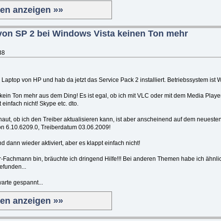
ten anzeigen »»
 von SP 2 bei Windows Vista keinen Ton mehr
38
aptop von HP und hab da jetzt das Service Pack 2 installiert. Betriebssystem ist 
 kein Ton mehr aus dem Ding! Es ist egal, ob ich mit VLC oder mit dem Media Playe
t einfach nicht! Skype etc. dto.
t, ob ich den Treiber aktualisieren kann, ist aber anscheinend auf dem neuesten 
n 6.10.6209.0, Treiberdatum 03.06.2009!
dann wieder aktiviert, aber es klappt einfach nicht!
-Fachmann bin, bräuchte ich dringend Hilfe!!! Bei anderen Themen habe ich ähnli
efunden...
arte gespannt...
ten anzeigen »»