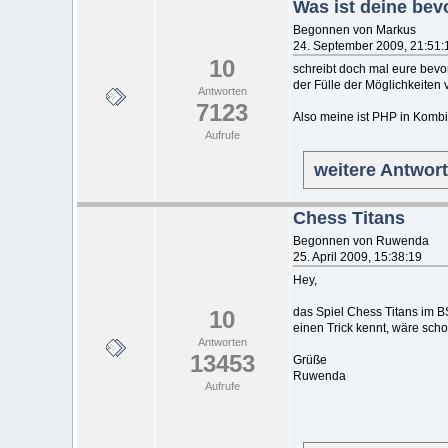
Was ist deine be
Begonnen von Markus
24. September 2009, 21:51:
10
schreibt doch mal eure bev
der Fülle der Möglichkeiten v
Antworten
7123
Also meine ist PHP in Kombi
Aufrufe
weitere Antwor
Chess Titans
Begonnen von Ruwenda
25. April 2009, 15:38:19
Hey,
das Spiel Chess Titans im B
10
einen Trick kennt, wäre sch
Antworten
13453
Grüße
Ruwenda
Aufrufe