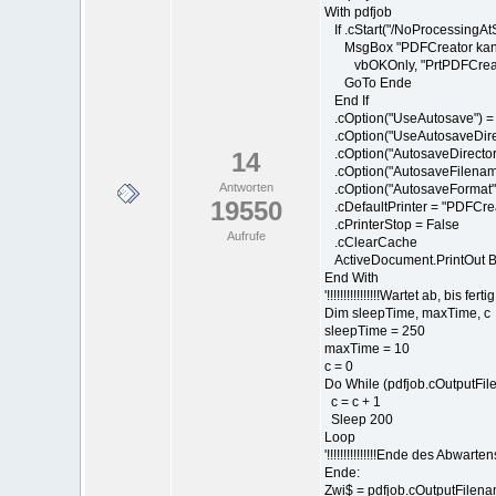
With pdfjob
If .cStart("/NoProcessingAt
MsgBox "PDFCreator kann nic
vbOKOnly, "PrtPDFCreat
GoTo Ende
End If
.cOption("UseAutosave") =
.cOption("UseAutosaveDirec
.cOption("AutosaveDirecto
14
.cOption("AutosaveFilena
Antworten
.cOption("AutosaveFormat"
19550
.cDefaultPrinter = "PDFCre
.cPrinterStop = False
Aufrufe
.cClearCache
ActiveDocument.PrintOut B
End With
'!!!!!!!!!!!!!!!!Wartet ab, bis fertig
Dim sleepTime, maxTime, c
sleepTime = 250
maxTime = 10
c = 0
Do While (pdfjob.cOutputFil
c = c + 1
Sleep 200
Loop
'!!!!!!!!!!!!!!!Ende des Abwartens!!!
Ende:
Zwi$ = pdfjob.cOutputFilen