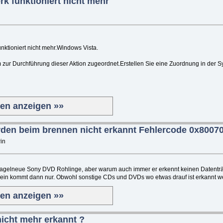
k funktioniert nicht mehr
ktioniert nicht mehr.Windows Vista.
m zur Durchführung dieser Aktion zugeordnet.Erstellen Sie eine Zuordnung in der 
ten anzeigen »»
den beim brennen nicht erkannt Fehlercode 0x8007
in
nagelneue Sony DVD Rohlinge, aber warum auch immer er erkennt keinen Datenträ
 ein kommt dann nur. Obwohl sonstige CDs und DVDs wo etwas drauf ist erkannt we
ten anzeigen »»
nicht mehr erkannt ?