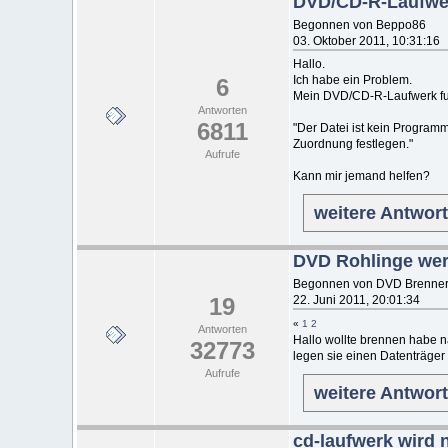
DVD/CD-R-Laufwer
Begonnen von Beppo86
03. Oktober 2011, 10:31:16
Hallo.
Ich habe ein Problem.
6
Mein DVD/CD-R-Laufwerk fun
Antworten
6811
"Der Datei ist kein Program
Zuordnung festlegen."
Aufrufe
Kann mir jemand helfen?
weitere Antwor
DVD Rohlinge wer
Begonnen von DVD Brenner
19
22. Juni 2011, 20:01:34
«
1
2
Antworten
Hallo wollte brennen habe 
32773
legen sie einen Datenträger
Aufrufe
weitere Antwor
cd-laufwerk wird 