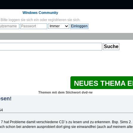
Windows Community
Bitte
loggen sie sich ein
oder
registrieren sie sich
.
NEUES THEMA 
Themen mit dem Stichwort dvd-rw
esen!
54
7 hat Probleme damit verschiedene CD´s zu lesen und zu erkennen. Bsp. Sims 2. 
ch schon bei anderen ausprobiert dort ging sie einwandfrei (auch auf meinem alt