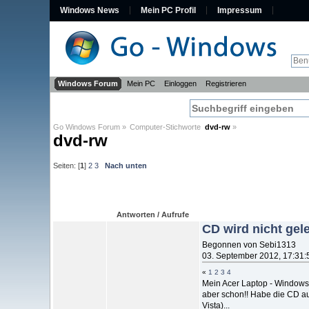
Windows News
Mein PC Profil
Impressum
Windows Forum
Mein PC
Einloggen
Registrieren
Go Windows Forum
»
Computer-Stichworte  
dvd-rw
»
dvd-rw
Seiten: [
1
]
2
3
Nach unten
Antworten / Aufrufe
CD wird nicht gel
Begonnen von Sebi1313
03. September 2012, 17:31:
«
1
2
3
4
Mein Acer Laptop - Windows 
aber schon!! Habe die CD au
Vista)...