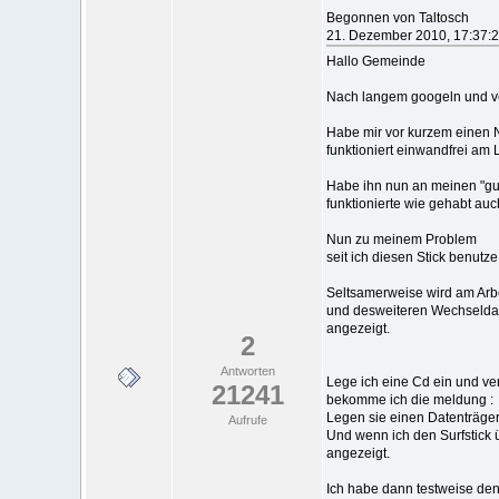
Begonnen von Taltosch
21. Dezember 2010, 17:37:
Hallo Gemeinde
Nach langem googeln und ve
Habe mir vor kurzem einen N24
funktioniert einwandfrei am 
Habe ihn nun an meinen "gu
funktionierte wie gehabt auc
Nun zu meinem Problem
seit ich diesen Stick benutz
Seltsamerweise wird am Arbe
und desweiteren Wechseldate
angezeigt.
2
Antworten
Lege ich eine Cd ein und ve
21241
bekomme ich die meldung :
Legen sie einen Datenträger 
Aufrufe
Und wenn ich den Surfstick 
angezeigt.
Ich habe dann testweise den