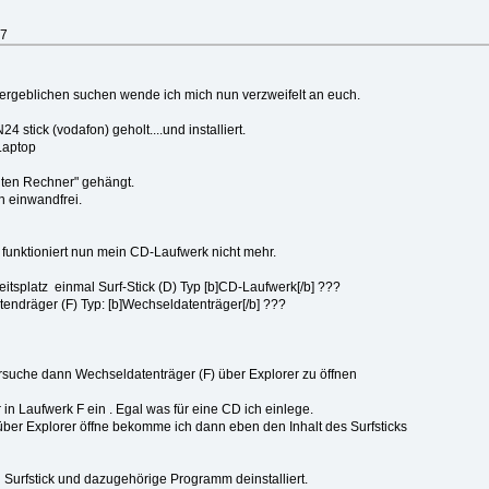
27
rgeblichen suchen wende ich mich nun verzweifelt an euch.
 stick (vodafon) geholt....und installiert.
Laptop
ten Rechner" gehängt.
h einwandfrei.
e funktioniert nun mein CD-Laufwerk nicht mehr.
itsplatz einmal Surf-Stick (D) Typ [b]CD-Laufwerk[/b] ???
ndräger (F) Typ: [b]Wechseldatenträger[/b] ???
rsuche dann Wechseldatenträger (F) über Explorer zu öffnen
in Laufwerk F ein . Egal was für eine CD ich einlege.
über Explorer öffne bekomme ich dann eben den Inhalt des Surfsticks
 Surfstick und dazugehörige Programm deinstalliert.