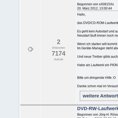
Begonnen von xX0815Xx
20. März 2012, 13:00:44
Hallo,
das DVD/CD-ROM-Laufwerk me
Es geht kein Autostart und a
Neustart läuft immer noch ni
2
Wenn ich starten will komm
Antworten
Im Geräte-Manager steht aber
7174
Und neue Treiber gibts auch
Aufrufe
Habe als Laufwerk ein P
Bitte um dringende Hilfe :O
Danke schon mal im Voraus!
weitere Antwor
DVD-RW-Laufwer
Begonnen von Jörg-H. Röss