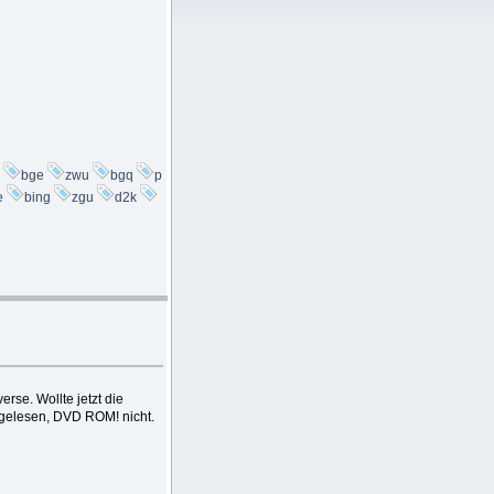
bge
zwu
bgq
p
e
bing
zgu
d2k
erse. Wollte jetzt die
 gelesen, DVD ROM! nicht.