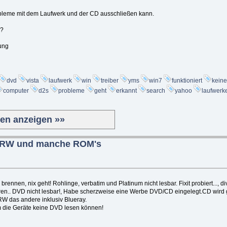
bleme mit dem Laufwerk und der CD ausschließen kann.
n?
ung
dvd
vista
laufwerk
win
treiber
yms
win7
funktioniert
keine
computer
d2s
probleme
geht
erkannt
search
yahoo
laufwerk
ten anzeigen »»
, RW und manche ROM's
brennen, nix geht! Rohlinge, verbatim und Platinum nicht lesbar. Fixit probiert..., div
eren.. DVD nicht lesbar!, Habe scherzweise eine Werbe DVD/CD eingelegt.CD wird
RW das andere inklusiv Blueray.
um die Geräte keine DVD lesen können!