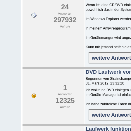
24
Wenn ich eine CD/DVD einlege
obwohl ich das in der Syste
Antworten
297932
Im Windows Explorer werden 
Aufrufe
In meinem Antivirenprogramm
Im Gerätemanger wird angeze
Kann mir jemand helfen die
weitere Antwor
DVD Laufwerk von 
Begonnen von Strainchamps 
31. März 2012, 23:32:20
1
Ich wollte ne DVD einlegen 
Antworten
im Geräte-Manager ist ein
12325
Ich habe zahlreiche Foren dur
Aufrufe
weitere Antwor
Laufwerk funktioni