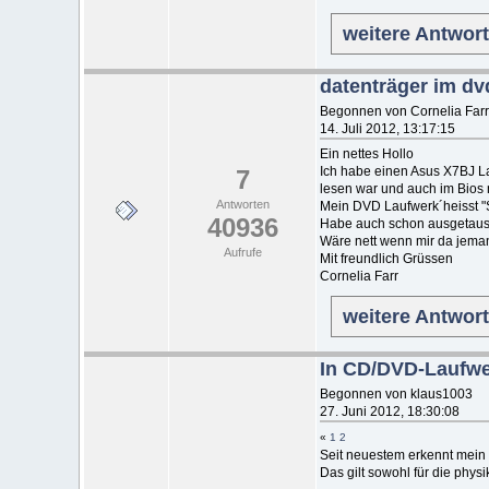
weitere Antwor
datenträger im dv
Begonnen von Cornelia Farr
14. Juli 2012, 13:17:15
Ein nettes Hollo
Ich habe einen Asus X7BJ La
7
lesen war und auch im Bios n
Antworten
Mein DVD Laufwerk´heisst 
40936
Habe auch schon ausgetausc
Wäre nett wenn mir da jeman
Aufrufe
Mit freundlich Grüssen
Cornelia Farr
weitere Antwor
In CD/DVD-Laufwer
Begonnen von klaus1003
27. Juni 2012, 18:30:08
«
1
2
Seit neuestem erkennt mein
Das gilt sowohl für die physi