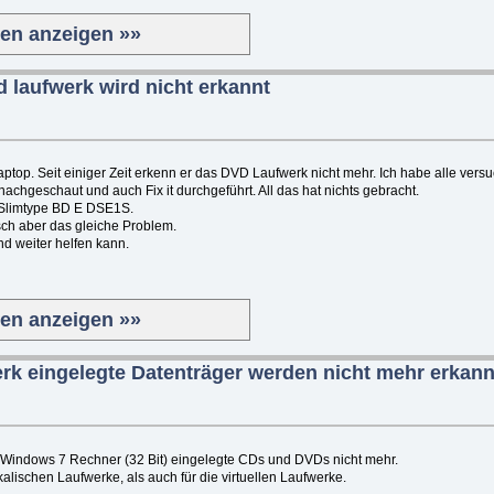
ten anzeigen »»
d laufwerk wird nicht erkannt
ptop. Seit einiger Zeit erkenn er das DVD Laufwerk nicht mehr. Ich habe alle vers
achgeschaut und auch Fix it durchgeführt. All das hat nichts gebracht.
"Slimtype BD E DSE1S.
h aber das gleiche Problem.
d weiter helfen kann.
ten anzeigen »»
k eingelegte Datenträger werden nicht mehr erkann
 Windows 7 Rechner (32 Bit) eingelegte CDs und DVDs nicht mehr.
kalischen Laufwerke, als auch für die virtuellen Laufwerke.