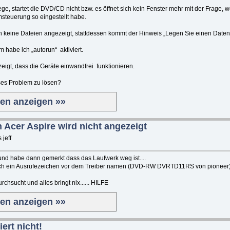
, startet die DVD/CD nicht bzw. es öffnet sich kein Fenster mehr mit der Frage, w
msteuerung so eingestellt habe.
keine Dateien angezeigt, stattdessen kommt der Hinweis „Legen Sie einen Datent
 habe ich „autorun“ aktiviert.
igt, dass die Geräte einwandfrei funktionieren.
ses Problem zu lösen?
ten anzeigen »»
Acer Aspire wird nicht angezeigt
jeff
und habe dann gemerkt dass das Laufwerk weg ist....
fach ein Ausrufezeichen vor dem Treiber namen (DVD-RW DVRTD11RS von pioneer
chsucht und alles bringt nix...... HILFE
ten anzeigen »»
ert nicht!