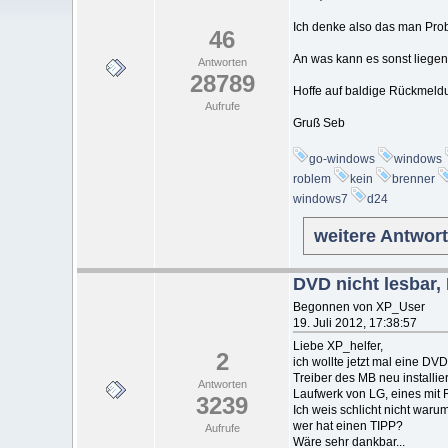
Ich denke also das man Pro
46
An was kann es sonst liege
Antworten
28789
Hoffe auf baldige Rückmeld
Aufrufe
Gruß Seb
go-windows
windows
roblem
kein
brenner
windows7
d24
weitere Antwor
DVD nicht lesbar
Begonnen von XP_User
19. Juli 2012, 17:38:57
Liebe XP_helfer,
2
ich wollte jetzt mal eine DVD 
Treiber des MB neu installi
Antworten
Laufwerk von LG, eines mit 
3239
Ich weis schlicht nicht war
wer hat einen TIPP?
Aufrufe
Wäre sehr dankbar...