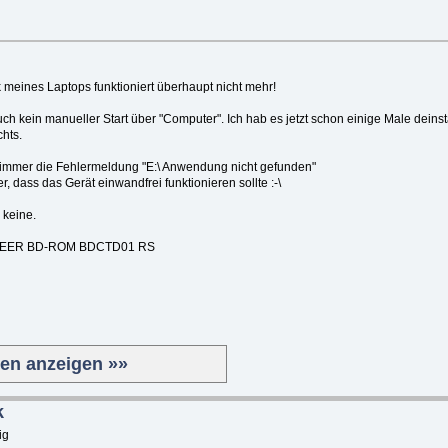
ines Laptops funktioniert überhaupt nicht mehr!
uch kein manueller Start über "Computer". Ich hab es jetzt schon einige Male deins
chts.
t immer die Fehlermeldung "E:\ Anwendung nicht gefunden"
, dass das Gerät einwandfrei funktionieren sollte :-\
 keine.
IONEER BD-ROM BDCTD01 RS
ten anzeigen »»
k
ig