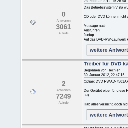
23. Februar 2012, 15:26:40
Das Betriebssystem Vista w
0
CD oder DVD können nicht ab
Antworten
3061
Message nach
Ausführen
Aufrufe
f:setup
Auf das DVD-RW-Laufwerk kan
weitere Antwor
Treiber für DVD k
Begonnen von Hechler
30. Januar 2012, 22:47:15
Optiarc DVD RW AD-7561A 
2
Antworten
Der Gerätetreiber für diese
7249
39)
Aufrufe
Hab alles versucht, doch nic
weitere Antwor