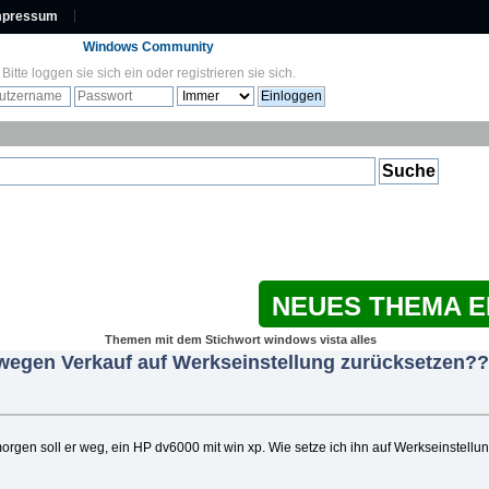
mpressum
Windows Community
Bitte
loggen sie sich ein
oder
registrieren sie sich
.
NEUES THEMA 
Themen mit dem Stichwort windows vista alles
 wegen Verkauf auf Werkseinstellung zurücksetzen??
morgen soll er weg, ein HP dv6000 mit win xp. Wie setze ich ihn auf Werkseinstel