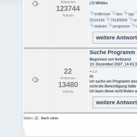
Antworten
LG Whities
123744
entfernen
dos
zgu
Aufrufe
5534169
79189006
re
dateien
programm
weitere Antwor
Suche Programm d
Begonnen von ferdinand
10. Dezember 2007, 14:43:
22
«
1
2
Hi
Antworten
ich suche ein Programm das g
13480
nicht die Berechtigung hätt
ich kann diese nicht finden 
Aufrufe
weitere Antwor
Seiten: [
1
]
Nach oben