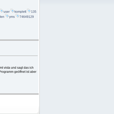
user
komplett
135
den
yms
74649129
mt vista und sagt das ich
Programm geöffnet ist aber