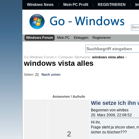
Windows News
Mein PC Profil
REGISTRIEREN
I
Windows Forum
Mein PC
Einloggen
Registrieren
Go Windows Forum
»
Computer-Stichworte  
windows vista alles
»
windows vista alles
Seiten: [
1
]
Nach unten
Antworten / Aufrufe
Wie setze ich ihn
Begonnen von whities
20. März 2009, 22:08:52
Hi ihr,
Frage steht ja shcon oben, 
2
sicher zu löschen???