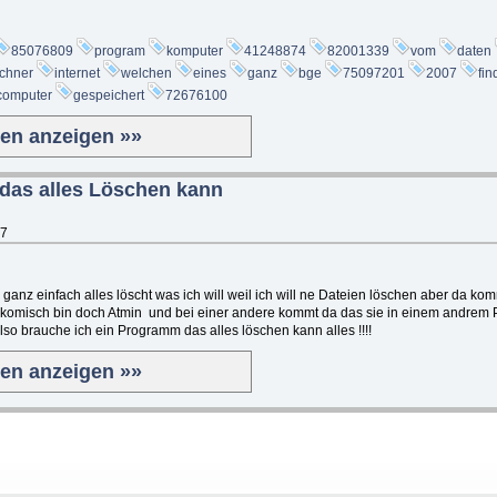
85076809
program
komputer
41248874
82001339
vom
daten
chner
internet
welchen
eines
ganz
bge
75097201
2007
fin
computer
gespeichert
72676100
ten anzeigen »»
as alles Löschen kann
37
anz einfach alles löscht was ich will weil ich will ne Dateien löschen aber da kom
e komisch bin doch Atmin und bei einer andere kommt da das sie in einem andrem 
also brauche ich ein Programm das alles löschen kann alles !!!!
ten anzeigen »»