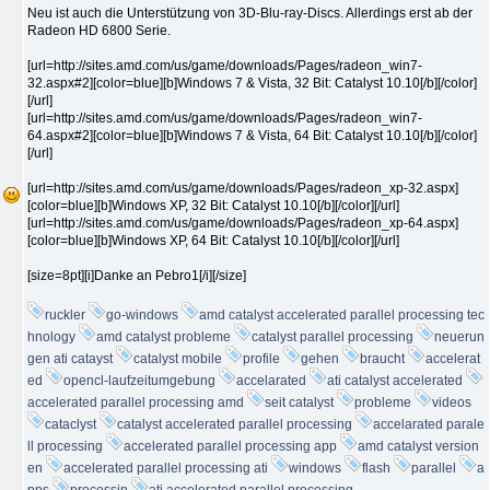
Neu ist auch die Unterstützung von 3D-Blu-ray-Discs. Allerdings erst ab der
Radeon HD 6800 Serie.
[url=http://sites.amd.com/us/game/downloads/Pages/radeon_win7-
32.aspx#2][color=blue][b]Windows 7 & Vista, 32 Bit: Catalyst 10.10[/b][/color]
[/url]
[url=http://sites.amd.com/us/game/downloads/Pages/radeon_win7-
64.aspx#2][color=blue][b]Windows 7 & Vista, 64 Bit: Catalyst 10.10[/b][/color]
[/url]
[url=http://sites.amd.com/us/game/downloads/Pages/radeon_xp-32.aspx]
[color=blue][b]Windows XP, 32 Bit: Catalyst 10.10[/b][/color][/url]
[url=http://sites.amd.com/us/game/downloads/Pages/radeon_xp-64.aspx]
[color=blue][b]Windows XP, 64 Bit: Catalyst 10.10[/b][/color][/url]
[size=8pt][i]Danke an Pebro1[/i][/size]
ruckler
go-windows
amd catalyst accelerated parallel processing tec
hnology
amd catalyst probleme
catalyst parallel processing
neuerun
gen ati catayst
catalyst mobile
profile
gehen
braucht
accelerat
ed
opencl-laufzeitumgebung
accelarated
ati catalyst accelerated
accelerated parallel processing amd
seit catalyst
probleme
videos
cataclyst
catalyst accelerated parallel processing
accelarated parale
ll processing
accelerated parallel processing app
amd catalyst version
en
accelerated parallel processing ati
windows
flash
parallel
a
pps
processin
ati accelerated parallel processing