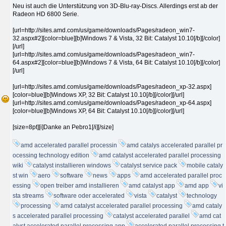
Neu ist auch die Unterstützung von 3D-Blu-ray-Discs. Allerdings erst ab der
Radeon HD 6800 Serie.
[url=http://sites.amd.com/us/game/downloads/Pages/radeon_win7-
32.aspx#2][color=blue][b]Windows 7 & Vista, 32 Bit: Catalyst 10.10[/b][/color]
[/url]
[url=http://sites.amd.com/us/game/downloads/Pages/radeon_win7-
64.aspx#2][color=blue][b]Windows 7 & Vista, 64 Bit: Catalyst 10.10[/b][/color]
[/url]
[url=http://sites.amd.com/us/game/downloads/Pages/radeon_xp-32.aspx]
[color=blue][b]Windows XP, 32 Bit: Catalyst 10.10[/b][/color][/url]
[url=http://sites.amd.com/us/game/downloads/Pages/radeon_xp-64.aspx]
[color=blue][b]Windows XP, 64 Bit: Catalyst 10.10[/b][/color][/url]
[size=8pt][i]Danke an Pebro1[/i][/size]
amd accelerated parallel processin
amd catalys accelerated parallel pr
ocessing technology edition
amd catalyst accelerated parallel processing
wiki
catalyst installieren windows
catalyst service pack
mobile cataly
st win
aero
software
news
apps
amd accelerated parallel proc
essing
open treiber amd installieren
amd catalyst app
amd app
vi
sta streams
software oder accelerated
vista
catalyst
technology
processing
amd catalyst accelerated parallel processing
amd cataly
s accelerated parallel processing
catalyst accelerated parallel
amd cat
alyst accelerated parallel processing app
accelerated parallel processing t