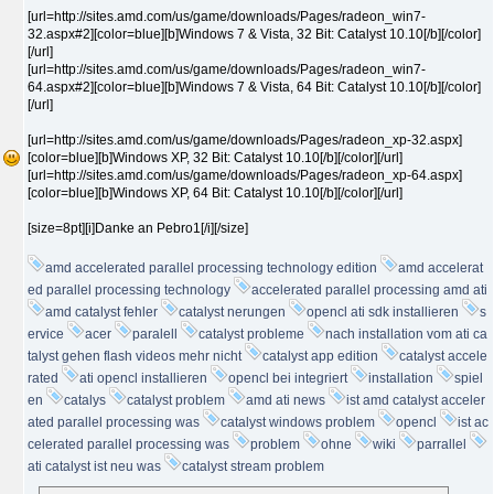
[url=http://sites.amd.com/us/game/downloads/Pages/radeon_win7-
32.aspx#2][color=blue][b]Windows 7 & Vista, 32 Bit: Catalyst 10.10[/b][/color]
[/url]
[url=http://sites.amd.com/us/game/downloads/Pages/radeon_win7-
64.aspx#2][color=blue][b]Windows 7 & Vista, 64 Bit: Catalyst 10.10[/b][/color]
[/url]
[url=http://sites.amd.com/us/game/downloads/Pages/radeon_xp-32.aspx]
[color=blue][b]Windows XP, 32 Bit: Catalyst 10.10[/b][/color][/url]
[url=http://sites.amd.com/us/game/downloads/Pages/radeon_xp-64.aspx]
[color=blue][b]Windows XP, 64 Bit: Catalyst 10.10[/b][/color][/url]
[size=8pt][i]Danke an Pebro1[/i][/size]
amd accelerated parallel processing technology edition
amd accelerat
ed parallel processing technology
accelerated parallel processing amd ati
amd catalyst fehler
catalyst nerungen
opencl ati sdk installieren
s
ervice
acer
paralell
catalyst probleme
nach installation vom ati ca
talyst gehen flash videos mehr nicht
catalyst app edition
catalyst accele
rated
ati opencl installieren
opencl bei integriert
installation
spiel
en
catalys
catalyst problem
amd ati news
ist amd catalyst acceler
ated parallel processing was
catalyst windows problem
opencl
ist ac
celerated parallel processing was
problem
ohne
wiki
parrallel
ati catalyst ist neu was
catalyst stream problem