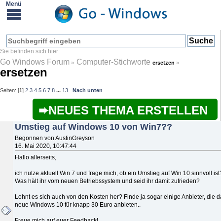
Go Windows Forum
Computer-Stichworte
»
ersetzen
»
ersetzen
Seiten: [
1
]
2
3
4
5
6
7
8
...
13
Nach unten
NEUES THEMA ERSTELLEN
Umstieg auf Windows 10 von Win7??
Begonnen von AustinGreyson
16. Mai 2020, 10:47:44
Hallo allerseits,
ich nutze aktuell Win 7 und frage mich, ob ein Umstieg auf Win 10 sinnvoll ist
Was hält ihr vom neuen Betriebssystem und seid ihr damit zufrieden?
Lohnt es sich auch von den Kosten her? Finde ja sogar einige Anbieter, die d
neue Windows 10 für knapp 30 Euro anbieten..
Freue mich auf euer Feedback!