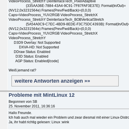
VideoProcess_StretchY DeinterlaceTech_PixelAdaptive
{335AA36E-7884-43A4-9C91-7F87FAF3E37E}: Format(In/Out)=
(NV12,0x3231564e) Frames(Prev/Fwd/Back)=(0,0,0)
Caps=VideoProcess_YUV2RGB VideoProcess_StretchX
VideoProcess_StretchY DeinterlaceTech_BOBVerticalStretch
{5A54A0C9-C7EC-4BD9-8EDE-F3C75DC4393B}: Format(In/Out)
(NV12,0x3231564e) Frames(Prev/Fwd/Back)=(0,0,0)
Caps=VideoProcess_YUV2RGB VideoProcess_StretchX
VideoProcess_StretchY
D3D9 Overlay: Not Supported
DXVA-HD: Not Supported
DDraw Status: Enabled
D3D Status: Enabled
AGP Status: Enabled[/code]
Weiß jemand rat?
weitere Antworten anzeigen »»
Probleme mit MintLinux 12
Begonnen von SB
25. November 2011, 16:36:16
Hallo Freunde.
Ich hab auch mal wieder ein Problem und zwar diesmal mit einer Linux-Distro
Ja, ihr habt richtig gelesen: Linux :wink