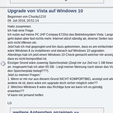
Upgrade von Vista auf Windows 10
Begonnen von Chucky1210
09. Juli 2016, 20:51:14
Hallo zusammen.
Ich hab eine Frage.
Ich nutze auf meine PC (HP Compaq 6720s) das Betriebssystem Vista. Lan
geht dabei aber fast nichts mehr. Internet stürzt ständig ab, diverse Seiten la
sich nicht öffenen etc.
Jetzt hab ich mal gegooglet und bin dazu gekommen, dass es am einfachste
wäre Windows 8 zu installieren und danach auf Windows 10 upgraden.
Allerdings hab ich jetzt einen Windows 10 Check gemacht welcher mir anzeig
dass es nicht komportibel ist.
Einziger Grund wäre zuwenig Speicherplatz (Zeigt mir zur Zeit nur 1 GB freie
an. insgesamt hab ich aber 65 GB - Liegt meiner Meinung nach daran das Vi
den Speicherplatz belegt???).
Jetzt zu meinen Fragen:'
1. Wenn er mir nur aus diesem Grund NICHT KOMPORTIBEL anzeigt und all
andere ok ist, dann wäre ein upgrade doch sicher möglich oder??
2. Welches WIndows 8 wäre das Richtige bzw wo kann ich es günstig
erwerben??
Vl kann mir jemand helfen
LG
weitere Antworten anzeigen »»