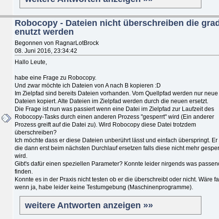
Robocopy - Dateien nicht überschreiben die gra
enutzt werden
Begonnen von RagnarLotBrock
08. Juni 2016, 23:34:42
Hallo Leute,
habe eine Frage zu Robocopy.
Und zwar möchte ich Dateien von A nach B kopieren :D
Im Zielpfad sind bereits Dateien vorhanden. Vom Quellpfad werden nur neue
Dateien kopiert. Alte Dateien im Zielpfad werden durch die neuen ersetzt.
Die Frage ist nun was passiert wenn eine Datei im Zielpfad zur Laufzeit des
Robocopy-Tasks durch einen anderen Prozess "gesperrt" wird (Ein anderer
Prozess greift auf die Datei zu). Wird Robocopy diese Datei trotzdem
überschreiben?
Ich möchte dass er diese Dateien unberührt lässt und einfach überspringt. Er 
die dann erst beim nächsten Durchlauf ersetzen falls diese nicht mehr gesper
wird.
Gibt's dafür einen speziellen Parameter? Konnte leider nirgends was passe
finden.
Konnte es in der Praxis nicht testen ob er die überschreibt oder nicht. Wäre fa
wenn ja, habe leider keine Testumgebung (Maschinenprogramme).
weitere Antworten anzeigen »»