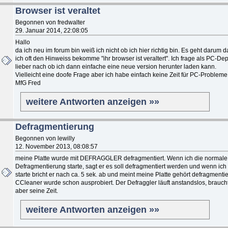
Browser ist veraltet
Begonnen von fredwalter
29. Januar 2014, 22:08:05
Hallo
da ich neu im forum bin weiß ich nicht ob ich hier richtig bin. Es geht darum d
ich oft den Hinweiss bekomme "ihr browser ist veraltert". Ich frage als PC-De
lieber nach ob ich dann einfache eine neue version herunter laden kann.
Vielleicht eine doofe Frage aber ich habe einfach keine Zeit für PC-Probleme
MfG Fred
weitere Antworten anzeigen »»
Defragmentierung
Begonnen von lewilly
12. November 2013, 08:08:57
meine Platte wurde mit DEFRAGGLER defragmentiert. Wenn ich die normale
Defragmentierung starte, sagt er es soll defragmentiert werden und wenn ich
starte bricht er nach ca. 5 sek. ab und meint meine Platte gehört defragmentie
CCleaner wurde schon ausprobiert. Der Defraggler läuft anstandslos, brauch
aber seine Zeit.
weitere Antworten anzeigen »»