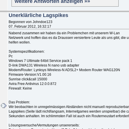
weitere Antworten anzeigen »»
Unerklärliche Lagspikes
Begonnen von Johndoe123
07. Februar 2012, 16:32:17
Nabend zusammen wir haben da ein Problemchen mit unserem W-Lan
Netzwerk und hoffen das es da Draussen versiertere Leute als uns gibt, die 
helfen wollen.
Systemspezifikationen:
Pc
Windows 7 Ultimate 64bit Service pack 1
D-link DWA131 Wireless N nano usb adapter
Modem/Router: Lynksys Wireless-N ADSL2+ Modem Router WAG120N
Firmware-Version:V1.00.16
Sunrise click&call 15000
Avira Free Antivirus 12.0.0.872
Firewall: Keine
Das Problem:
Wir beobachten in unregelmässigen Abständen nicht manuell reproduzierba
Lagspikes (Seite lädt nicht/langsam, Internetgames werden unspielbar) die c
Sekunden anhalten. Im schlimmsten Fall ist auch ein Routerneustart erforderl
Lösungsversuche/Vermutungen unsererseits: