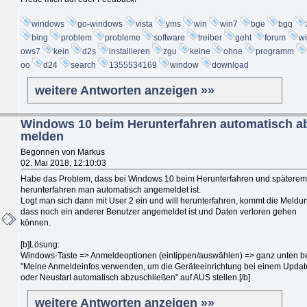
windows
go-windows
vista
yms
win
win7
bge
bgq
bing
problem
probleme
software
treiber
geht
forum
w
ows7
kein
d2s
installieren
zgu
keine
ohne
programm
oo
d24
search
1355534169
window
download
weitere Antworten anzeigen »»
Windows 10 beim Herunterfahren automatisch a
melden
Begonnen von Markus
02. Mai 2018, 12:10:03
Habe das Problem, dass bei Windows 10 beim Herunterfahren und späterem
herunterfahren man automatisch angemeldet ist.
Logt man sich dann mit User 2 ein und will herunterfahren, kommt die Meldu
dass noch ein anderer Benutzer angemeldet ist und Daten verloren gehen
können.
[b]Lösung:
Windows-Taste => Anmeldeoptionen (eintippen/auswählen) => ganz unten b
"Meine Anmeldeinfos verwenden, um die Geräteeinrichtung bei einem Updat
oder Neustart automatisch abzuschließen" auf AUS stellen.[/b]
weitere Antworten anzeigen »»