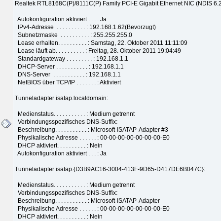
Realtek RTL8168C(P)/8111C(P) Family PCI-E Gigabit Ethernet NIC (NDIS 6.
Autokonfiguration aktiviert . . . : Ja
IPv4-Adresse . . . . . . . . . . : 192.168.1.62(Bevorzugt)
Subnetzmaske . . . . . . . . . . : 255.255.255.0
Lease erhalten. . . . . . . . . . : Samstag, 22. Oktober 2011 11:11:09
Lease läuft ab. . . . . . . . . . : Freitag, 28. Oktober 2011 19:04:49
Standardgateway . . . . . . . . . : 192.168.1.1
DHCP-Server . . . . . . . . . . . : 192.168.1.1
DNS-Server . . . . . . . . . . . : 192.168.1.1
NetBIOS über TCP/IP . . . . . . . : Aktiviert
Tunneladapter isatap.localdomain:
Medienstatus. . . . . . . . . . . : Medium getrennt
Verbindungsspezifisches DNS-Suffix:
Beschreibung. . . . . . . . . . . : Microsoft-ISATAP-Adapter #3
Physikalische Adresse . . . . . . : 00-00-00-00-00-00-00-E0
DHCP aktiviert. . . . . . . . . . : Nein
Autokonfiguration aktiviert . . . : Ja
Tunneladapter isatap.{D3B9AC16-3004-413F-9D65-D417DE6B047C}:
Medienstatus. . . . . . . . . . . : Medium getrennt
Verbindungsspezifisches DNS-Suffix:
Beschreibung. . . . . . . . . . . : Microsoft-ISATAP-Adapter
Physikalische Adresse . . . . . . : 00-00-00-00-00-00-00-E0
DHCP aktiviert. . . . . . . . . . : Nein