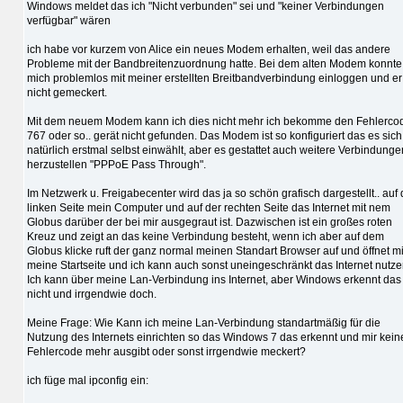
Windows meldet das ich "Nicht verbunden" sei und "keiner Verbindungen
verfügbar" wären
ich habe vor kurzem von Alice ein neues Modem erhalten, weil das andere
Probleme mit der Bandbreitenzuordnung hatte. Bei dem alten Modem konnte
mich problemlos mit meiner erstellten Breitbandverbindung einloggen und er
nicht gemeckert.
Mit dem neuem Modem kann ich dies nicht mehr ich bekomme den Fehlerco
767 oder so.. gerät nicht gefunden. Das Modem ist so konfiguriert das es sich
natürlich erstmal selbst einwählt, aber es gestattet auch weitere Verbindunge
herzustellen "PPPoE Pass Through".
Im Netzwerk u. Freigabecenter wird das ja so schön grafisch dargestellt.. auf 
linken Seite mein Computer und auf der rechten Seite das Internet mit nem
Globus darüber der bei mir ausgegraut ist. Dazwischen ist ein großes roten
Kreuz und zeigt an das keine Verbindung besteht, wenn ich aber auf dem
Globus klicke ruft der ganz normal meinen Standart Browser auf und öffnet mi
meine Startseite und ich kann auch sonst uneingeschränkt das Internet nutze
Ich kann über meine Lan-Verbindung ins Internet, aber Windows erkennt das
nicht und irrgendwie doch.
Meine Frage: Wie Kann ich meine Lan-Verbindung standartmäßig für die
Nutzung des Internets einrichten so das Windows 7 das erkennt und mir kein
Fehlercode mehr ausgibt oder sonst irrgendwie meckert?
ich füge mal ipconfig ein: