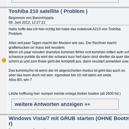
Toshiba 210 satellite ( Problem )
Begonnen von BaronHoppla
09. Juni 2012, 12:27:22
Hallo hoffe das ich hier richtig bin habe das notebook A210 von Toshiba
Problem.
Allso seit paar Tagen macht der Mucken wie sau. Der Rechner macht
grafikmucken on mass seit neustem.
Wenn ich paar minuten dransitze kommen fehler erst kommen mitten aufn sc
schwarze punkte da wird der schwarz kurz hell dann sind streifen da quer üb
schirm ja und zum finale geht der komplett aus. dann neustart anmelden usw.
Das kommische ist wenn der im abgesicherten modus ist geht das auch so.
aber das kann doch net sein. irgendwie bin ich mit latein am ende.
Allso BS. win 7
Letzte hoffnung hier kumpel meinte omega treiber loaden (ati 2600 hd )
weitere Antworten anzeigen »»
Windows Vista/7 mit GRUB starten (OHNE Boot
r)