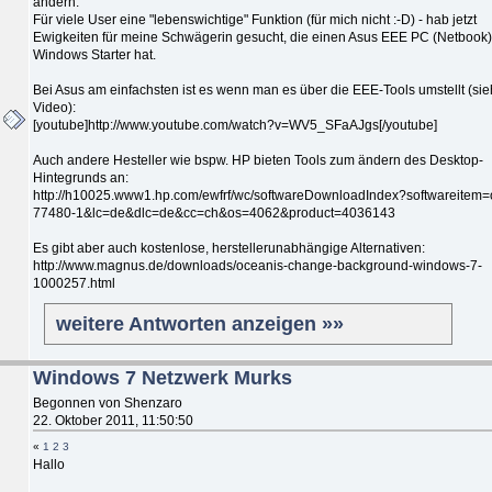
ändern.
Für viele User eine "lebenswichtige" Funktion (für mich nicht :-D) - hab jetzt
Ewigkeiten für meine Schwägerin gesucht, die einen Asus EEE PC (Netbook)
Windows Starter hat.
Bei Asus am einfachsten ist es wenn man es über die EEE-Tools umstellt (si
Video):
[youtube]http://www.youtube.com/watch?v=WV5_SFaAJgs[/youtube]
Auch andere Hesteller wie bspw. HP bieten Tools zum ändern des Desktop-
Hintegrunds an:
http://h10025.www1.hp.com/ewfrf/wc/softwareDownloadIndex?softwareitem=
77480-1&lc=de&dlc=de&cc=ch&os=4062&product=4036143
Es gibt aber auch kostenlose, herstellerunabhängige Alternativen:
http://www.magnus.de/downloads/oceanis-change-background-windows-7-
1000257.html
weitere Antworten anzeigen »»
Windows 7 Netzwerk Murks
Begonnen von Shenzaro
22. Oktober 2011, 11:50:50
«
1
2
3
Hallo