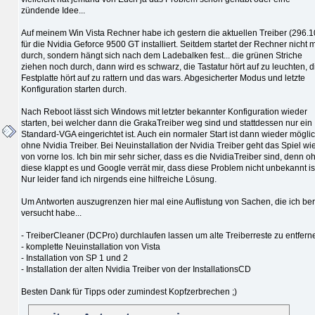
zündende Idee...
Auf meinem Win Vista Rechner habe ich gestern die aktuellen Treiber (296.1
für die Nvidia Geforce 9500 GT installiert. Seitdem startet der Rechner nicht 
durch, sondern hängt sich nach dem Ladebalken fest... die grünen Striche
ziehen noch durch, dann wird es schwarz, die Tastatur hört auf zu leuchten, d
Festplatte hört auf zu rattern und das wars. Abgesicherter Modus und letzte
Konfiguration starten durch.
Nach Reboot lässt sich Windows mit letzter bekannter Konfiguration wieder
starten, bei welcher dann die GrakaTreiber weg sind und stattdessen nur ein
Standard-VGA eingerichtet ist. Auch ein normaler Start ist dann wieder möglic
ohne Nvidia Treiber. Bei Neuinstallation der Nvidia Treiber geht das Spiel wi
von vorne los. Ich bin mir sehr sicher, dass es die NvidiaTreiber sind, denn o
diese klappt es und Google verrät mir, dass diese Problem nicht unbekannt is
Nur leider fand ich nirgends eine hilfreiche Lösung.
Um Antworten auszugrenzen hier mal eine Auflistung von Sachen, die ich ber
versucht habe...
- TreiberCleaner (DCPro) durchlaufen lassen um alte Treiberreste zu entfern
- komplette Neuinstallation von Vista
- Installation von SP 1 und 2
- Installation der alten Nvidia Treiber von der InstallationsCD
Besten Dank für Tipps oder zumindest Kopfzerbrechen ;)