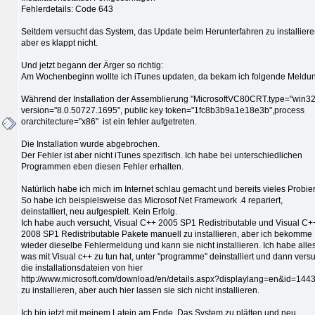
Fehlerdetails: Code 643
Seitdem versucht das System, das Update beim Herunterfahren zu installiere
aber es klappt nicht.
Und jetzt begann der Ärger so richtig:
Am Wochenbeginn wollte ich iTunes updaten, da bekam ich folgende Meldu
Während der Installation der Assemblierung "MicrosoftVC80CRT.type="win32
version="8.0.50727.1695", public key token="1fc8b3b9a1e18e3b",process
orarchitecture="x86" ist ein fehler aufgetreten.
Die Installation wurde abgebrochen.
Der Fehler ist aber nicht iTunes spezifisch. Ich habe bei unterschiedlichen
Programmen eben diesen Fehler erhalten.
Natürlich habe ich mich im Internet schlau gemacht und bereits vieles Probier
So habe ich beispielsweise das Microsof Net Framework .4 repariert,
deinstalliert, neu aufgespielt. Kein Erfolg.
Ich habe auch versucht, Visual C++ 2005 SP1 Redistributable und Visual C+
2008 SP1 Redistributable Pakete manuell zu installieren, aber ich bekomme
wieder dieselbe Fehlermeldung und kann sie nicht installieren. Ich habe alles
was mit Visual c++ zu tun hat, unter "programme" deinstalliert und dann versu
die installationsdateien von hier
http://www.microsoft.com/download/en/details.aspx?displaylang=en&id=144
zu installieren, aber auch hier lassen sie sich nicht installieren.
Ich bin jetzt mit meinem Latein am Ende. Das System zu plätten und neu