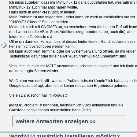
Ich muss zugeben, dass mir MintLinux 11 ganz gut gefallen hat, weshalb ich 
MintLinux 12 auch mal anschauen wollte.
Habs dazu in einer VM (VBox) installiert.
Mein Problem ist nun folgendes: Leider kann ich mich ausschließlich mit der
"GNOME3 Classic"-Shell anmelden.
Melde ich mich mit GNOME3 an, so erscheinen zwar die beiden Default-Icon
(und wenn ich die VBox-GuestAdditions eingebunden habe, auch die), aber
leider keine Taskleiste o.ä.
Öffne ich dann ein Fenster, besitzt dieses leider keinen Rand, sodass dieses
Fenster nicht verschoben werden kann.
Ich kann auch kein Terminal oder die Systemverwaltung öffnen, da mir leider
Tastenkürzel dafür oder für eine Art "Ausführen"-Dialog unbekannt sind.
Versuche ich mich mit MATE anzumelden, scheitert dies leider und ich finde 
auf dem Login-Screen wieder.
Weiß einer von euch vllt., was das Problem ist/sein könnte? Ich hab auch sc
Google dazu befragt, aber leider keiner relevanten Ergebnisse gefunden.
Vielen Dank schonmal im Voraus :))
[edit]Ok, Problem ist behoben, nachdem ich VBox aktualisiert und die
GuestAdditions deshalb neuinstalliert habe.[/edit]
weitere Antworten anzeigen »»
Word2010 zusätzlich installieren möglich?