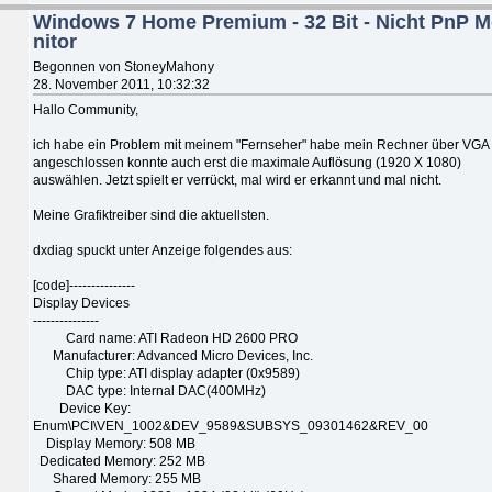
Windows 7 Home Premium - 32 Bit - Nicht PnP 
nitor
Begonnen von StoneyMahony
28. November 2011, 10:32:32
Hallo Community,
ich habe ein Problem mit meinem "Fernseher" habe mein Rechner über VGA
angeschlossen konnte auch erst die maximale Auflösung (1920 X 1080)
auswählen. Jetzt spielt er verrückt, mal wird er erkannt und mal nicht.
Meine Grafiktreiber sind die aktuellsten.
dxdiag spuckt unter Anzeige folgendes aus:
[code]---------------
Display Devices
---------------
Card name: ATI Radeon HD 2600 PRO
Manufacturer: Advanced Micro Devices, Inc.
Chip type: ATI display adapter (0x9589)
DAC type: Internal DAC(400MHz)
Device Key:
Enum\PCI\VEN_1002&DEV_9589&SUBSYS_09301462&REV_00
Display Memory: 508 MB
Dedicated Memory: 252 MB
Shared Memory: 255 MB