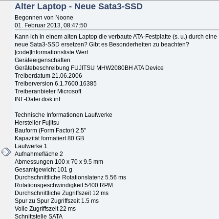
Alter Laptop - Neue Sata3-SSD
Begonnen von Noone
01. Februar 2013, 08:47:50
Kann ich in einem alten Laptop die verbaute ATA-Festplatte (s. u.) durch eine
neue Sata3-SSD ersetzen? Gibt es Besonderheiten zu beachten?
[code]Informationsliste Wert
Geräteeigenschaften
Gerätebeschreibung FUJITSU MHW2080BH ATA Device
Treiberdatum 21.06.2006
Treiberversion 6.1.7600.16385
Treiberanbieter Microsoft
INF-Datei disk.inf
Technische Informationen Laufwerke
Hersteller Fujitsu
Bauform (Form Factor) 2.5"
Kapazität formatiert 80 GB
Laufwerke 1
Aufnahmefläche 2
Abmessungen 100 x 70 x 9.5 mm
Gesamtgewicht 101 g
Durchschnittliche Rotationslatenz 5.56 ms
Rotationsgeschwindigkeit 5400 RPM
Durchschnittliche Zugriffszeit 12 ms
Spur zu Spur Zugriffszeit 1.5 ms
Volle Zugriffszeit 22 ms
Schnittstelle SATA