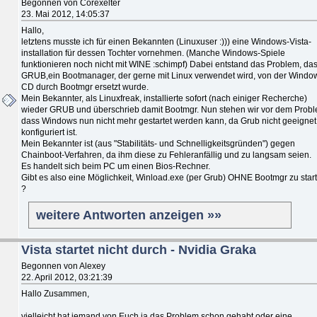
Begonnen von Corexelter
23. Mai 2012, 14:05:37
Hallo,
letztens musste ich für einen Bekannten (Linuxuser :))) eine Windows-Vista-
installation für dessen Tochter vornehmen. (Manche Windows-Spiele
funktionieren noch nicht mit WINE :schimpf) Dabei entstand das Problem, da
GRUB,ein Bootmanager, der gerne mit Linux verwendet wird, von der Windo
CD durch Bootmgr ersetzt wurde.
Mein Bekannter, als Linuxfreak, installierte sofort (nach einiger Recherche)
wieder GRUB und überschrieb damit Bootmgr. Nun stehen wir vor dem Probl
dass Windows nun nicht mehr gestartet werden kann, da Grub nicht geeignet
konfiguriert ist.
Mein Bekannter ist (aus "Stabilitäts- und Schnelligkeitsgründen") gegen
Chainboot-Verfahren, da ihm diese zu Fehleranfällig und zu langsam seien.
Es handelt sich beim PC um einen Bios-Rechner.
Gibt es also eine Möglichkeit, Winload.exe (per Grub) OHNE Bootmgr zu star
?
weitere Antworten anzeigen »»
Vista startet nicht durch - Nvidia Graka
Begonnen von Alexey
22. April 2012, 03:21:39
Hallo Zusammen,
vielleicht hat jemand von Euch ja das Problem schon gehabt oder eine