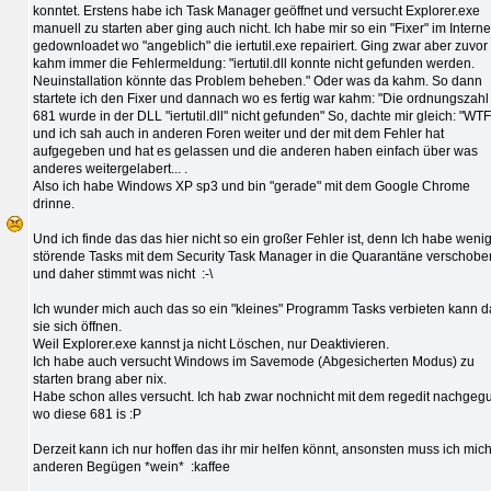
konntet. Erstens habe ich Task Manager geöffnet und versucht Explorer.exe
manuell zu starten aber ging auch nicht. Ich habe mir so ein "Fixer" im Interne
gedownloadet wo "angeblich" die iertutil.exe repairiert. Ging zwar aber zuvor
kahm immer die Fehlermeldung: "iertutil.dll konnte nicht gefunden werden.
Neuinstallation könnte das Problem beheben." Oder was da kahm. So dann
startete ich den Fixer und dannach wo es fertig war kahm: "Die ordnungszahl
681 wurde in der DLL "iertutil.dll" nicht gefunden" So, dachte mir gleich: "WT
und ich sah auch in anderen Foren weiter und der mit dem Fehler hat
aufgegeben und hat es gelassen und die anderen haben einfach über was
anderes weitergelabert... .
Also ich habe Windows XP sp3 und bin "gerade" mit dem Google Chrome
drinne.
Und ich finde das das hier nicht so ein großer Fehler ist, denn Ich habe weni
störende Tasks mit dem Security Task Manager in die Quarantäne verschobe
und daher stimmt was nicht :-\
Ich wunder mich auch das so ein "kleines" Programm Tasks verbieten kann d
sie sich öffnen.
Weil Explorer.exe kannst ja nicht Löschen, nur Deaktivieren.
Ich habe auch versucht Windows im Savemode (Abgesicherten Modus) zu
starten brang aber nix.
Habe schon alles versucht. Ich hab zwar nochnicht mit dem regedit nachgeg
wo diese 681 is :P
Derzeit kann ich nur hoffen das ihr mir helfen könnt, ansonsten muss ich mich
anderen Begügen *wein* :kaffee