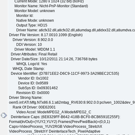
Current Mode: 1280 x 1024 (32 bit) (60Hz)
Monitor Name: Nicht-PnP-Monitor (Standard)
Monitor Model: unknown
Monitor Id:
Native Mode: unknown
Output Type: HD15
Driver Name: aticfx32.dll,aticfx32.dll,atiumdag.dll,atidxx32.dll,atiumdva.c
Driver File Version: 8.17.0010.1099 (English)
Driver Version: 8.902.0.0
DDI Version: 10
Driver Model: WDDM 1.1
Driver Attributes: Final Retail
Driver Date/Size: 10/12/2011 21:14:26, 736768 bytes
WHQL Logo'd: Yes
WHQL Date Stamp:
Device Identifier: {D7B71EE2-D6C9-11CF-9973-3A29BEC2C535}
Vendor ID: 0x1002
Device ID: 0x9589
SubSys ID: 0x09301462
Revision ID: 0x0000
Driver Strong Name:
oem5.inf:ATI.Mfg.NTx86.6.1:ati2mtag_RV630:8.902.0.0:pci\ven_1002&dev_
Rank Of Driver: 00E62001
Video Accel: ModeMPEG2_A ModeMPEG2_C
Deinterlace Caps: {6E8329FF-B642-418B-BCF0-BCB6591E255F}:
Format(In/Out)=(YUY2,YUY2) Frames(Prev/Fwd/Back)=(0,0,1)
Caps=VideoProcess_YUV2RGB VideoProcess_StretchX
VideoProcess_StretchY DeinterlaceTech_PixelAdaptive