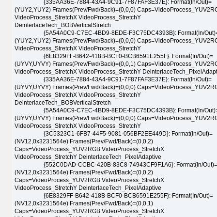
{335AA36E-7884-43A4-9C91-7F87FAF3E37E}: Format(In/Out)=
(YUY2,YUY2) Frames(Prev/Fwd/Back)=(0,0,0) Caps=VideoProcess_YUV2R
VideoProcess_StretchX VideoProcess_StretchY
DeinterlaceTech_BOBVerticalStretch
{5A54A0C9-C7EC-4BD9-8EDE-F3C75DC4393B}: Format(In/Out)
(YUY2,YUY2) Frames(Prev/Fwd/Back)=(0,0,0) Caps=VideoProcess_YUV2R
VideoProcess_StretchX VideoProcess_StretchY
{6E8329FF-B642-418B-BCF0-BCB6591E255F}: Format(In/Out)=
(UYVY,UYVY) Frames(Prev/Fwd/Back)=(0,0,1) Caps=VideoProcess_YUV2R
VideoProcess_StretchX VideoProcess_StretchY DeinterlaceTech_PixelAdapt
{335AA36E-7884-43A4-9C91-7F87FAF3E37E}: Format(In/Out)=
(UYVY,UYVY) Frames(Prev/Fwd/Back)=(0,0,0) Caps=VideoProcess_YUV2R
VideoProcess_StretchX VideoProcess_StretchY
DeinterlaceTech_BOBVerticalStretch
{5A54A0C9-C7EC-4BD9-8EDE-F3C75DC4393B}: Format(In/Out)
(UYVY,UYVY) Frames(Prev/Fwd/Back)=(0,0,0) Caps=VideoProcess_YUV2R
VideoProcess_StretchX VideoProcess_StretchY
{3C5323C1-6FB7-44F5-9081-056BF2EE449D}: Format(In/Out)=
(NV12,0x3231564e) Frames(Prev/Fwd/Back)=(0,0,2)
Caps=VideoProcess_YUV2RGB VideoProcess_StretchX
VideoProcess_StretchY DeinterlaceTech_PixelAdaptive
{552C0DAD-CCBC-420B-83C8-74943CF9F1A6}: Format(In/Out)
(NV12,0x3231564e) Frames(Prev/Fwd/Back)=(0,0,2)
Caps=VideoProcess_YUV2RGB VideoProcess_StretchX
VideoProcess_StretchY DeinterlaceTech_PixelAdaptive
{6E8329FF-B642-418B-BCF0-BCB6591E255F}: Format(In/Out)=
(NV12,0x3231564e) Frames(Prev/Fwd/Back)=(0,0,1)
Caps=VideoProcess_YUV2RGB VideoProcess_StretchX