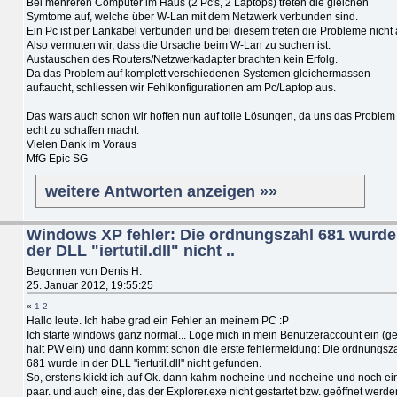
Bei mehreren Computer im Haus (2 Pc's, 2 Laptops) treten die gleichen
Symtome auf, welche über W-Lan mit dem Netzwerk verbunden sind.
Ein Pc ist per Lankabel verbunden und bei diesem treten die Probleme nicht 
Also vermuten wir, dass die Ursache beim W-Lan zu suchen ist.
Austauschen des Routers/Netzwerkadapter brachten kein Erfolg.
Da das Problem auf komplett verschiedenen Systemen gleichermassen
auftaucht, schliessen wir Fehlkonfigurationen am Pc/Laptop aus.
Das wars auch schon wir hoffen nun auf tolle Lösungen, da uns das Problem
echt zu schaffen macht.
Vielen Dank im Voraus
MfG Epic SG
weitere Antworten anzeigen »»
Windows XP fehler: Die ordnungszahl 681 wurde
der DLL "iertutil.dll" nicht ..
Begonnen von Denis H.
25. Januar 2012, 19:55:25
«
1
2
Hallo leute. Ich habe grad ein Fehler an meinem PC :P
Ich starte windows ganz normal... Loge mich in mein Benutzeraccount ein (g
halt PW ein) und dann kommt schon die erste fehlermeldung: Die ordnungsz
681 wurde in der DLL "iertutil.dll" nicht gefunden.
So, erstens klickt ich auf Ok. dann kahm nocheine und nocheine und noch ei
paar. und auch eine, das der Explorer.exe nicht gestartet bzw. geöffnet werde