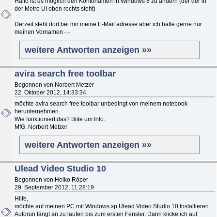
Hallo ist es möglich den Kontonamen in Windows 8 zu ändern (der der in
der Metro UI oben rechts steht)
Derzeit steht dort bei mir meine E-Mail adresse aber ich hätte gerne nur
meinen Vornamen -.-
weitere Antworten anzeigen »»
avira search free toolbar
Begonnen von Norbert Metzer
22. Oktober 2012, 14:33:34
möchte avira search free toolbar unbedingt von meinem notebook
herunternehmen.
Wie funktioniert das? Biite um Info.
MfG. Norbert Metzer
weitere Antworten anzeigen »»
Ulead Video Studio 10
Begonnen von Heiko Röper
29. September 2012, 11:28:19
Hilfe,
möchte auf meinen PC mit Windows xp Ulead Video Studio 10 Installieren.
Autorun fängt an zu laufen bis zum ersten Fenster. Dann klicke ich auf