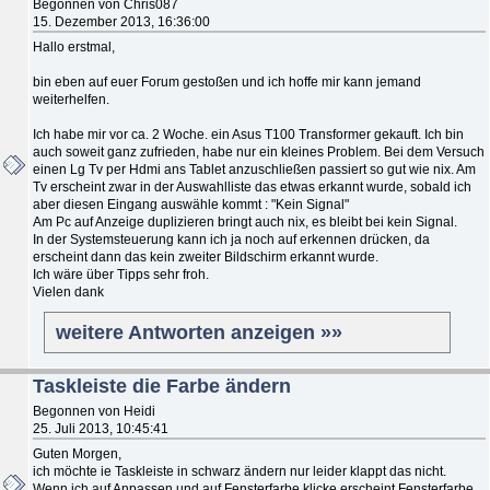
Begonnen von Chris087
15. Dezember 2013, 16:36:00
Hallo erstmal,
bin eben auf euer Forum gestoßen und ich hoffe mir kann jemand
weiterhelfen.
Ich habe mir vor ca. 2 Woche. ein Asus T100 Transformer gekauft. Ich bin
auch soweit ganz zufrieden, habe nur ein kleines Problem. Bei dem Versuch
einen Lg Tv per Hdmi ans Tablet anzuschließen passiert so gut wie nix. Am
Tv erscheint zwar in der Auswahlliste das etwas erkannt wurde, sobald ich
aber diesen Eingang auswähle kommt : "Kein Signal"
Am Pc auf Anzeige duplizieren bringt auch nix, es bleibt bei kein Signal.
In der Systemsteuerung kann ich ja noch auf erkennen drücken, da
erscheint dann das kein zweiter Bildschirm erkannt wurde.
Ich wäre über Tipps sehr froh.
Vielen dank
weitere Antworten anzeigen »»
Taskleiste die Farbe ändern
Begonnen von Heidi
25. Juli 2013, 10:45:41
Guten Morgen,
ich möchte ie Taskleiste in schwarz ändern nur leider klappt das nicht.
Wenn ich auf Anpassen und auf Fensterfarbe klicke erscheint Fensterfarbe