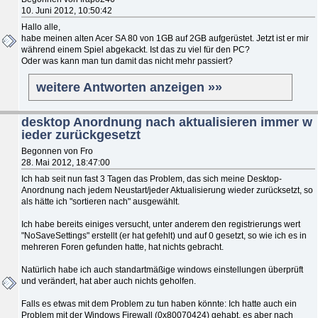
10. Juni 2012, 10:50:42
Hallo alle,
habe meinen alten Acer SA 80 von 1GB auf 2GB aufgerüstet. Jetzt ist er mir
während einem Spiel abgekackt. Ist das zu viel für den PC?
Oder was kann man tun damit das nicht mehr passiert?
weitere Antworten anzeigen »»
desktop Anordnung nach aktualisieren immer w
ieder zurückgesetzt
Begonnen von Fro
28. Mai 2012, 18:47:00
Ich hab seit nun fast 3 Tagen das Problem, das sich meine Desktop-
Anordnung nach jedem Neustart/jeder Aktualisierung wieder zurücksetzt, so
als hätte ich "sortieren nach" ausgewählt.
Ich habe bereits einiges versucht, unter anderem den registrierungs wert
"NoSaveSettings" erstellt (er hat gefehlt) und auf 0 gesetzt, so wie ich es in
mehreren Foren gefunden hatte, hat nichts gebracht.
Natürlich habe ich auch standartmäßige windows einstellungen überprüft
und verändert, hat aber auch nichts geholfen.
Falls es etwas mit dem Problem zu tun haben könnte: Ich hatte auch ein
Problem mit der Windows Firewall (0x80070424) gehabt, es aber nach