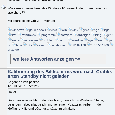
der alten unveränderten Reihenfolge da.
Wie kann ich erreichen , das Windows 10 meine Änderungen dauerhaft
speichert ??
Mit freundlichen Grüßen - Michael
windows
go-windows
vista
win
win7
yms
bge
bgq
zwu
windows7
programm
software
anzeigen
bing
geht
keine
einstellen
problem
forum
window
zgu
kein
yah
oo
hilfe
d2s
search
funktioniert
58187178
1355534169
anzeige
weitere Antworten anzeigen »»
Kalibrierung des Bildschirms wird nach Grafikk
arten Standby nicht geladen
Begonnen von paskoc
14. Juli 2014, 15:42:47
Hallo!
Da ich im www nichts zu dem Problem, dass ich mit Windows 7 habe,
gefunden habe, erlaube ich mir, hier einen Post zu schreiben, in der
Hoffnung Hilfe und Lösungsansätze zu erhalten.