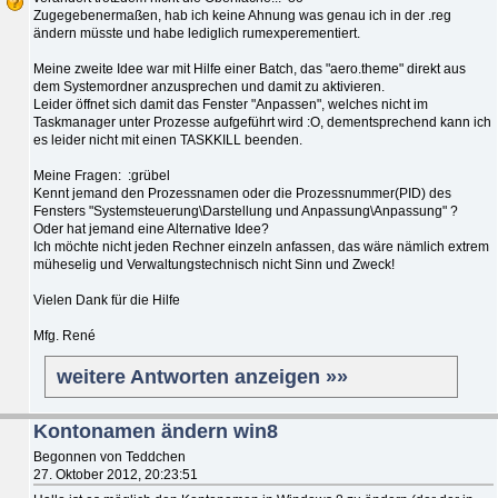
Zugegebenermaßen, hab ich keine Ahnung was genau ich in der .reg
ändern müsste und habe lediglich rumexperementiert.
Meine zweite Idee war mit Hilfe einer Batch, das "aero.theme" direkt aus
dem Systemordner anzusprechen und damit zu aktivieren.
Leider öffnet sich damit das Fenster "Anpassen", welches nicht im
Taskmanager unter Prozesse aufgeführt wird :O, dementsprechend kann ich
es leider nicht mit einen TASKKILL beenden.
Meine Fragen: :grübel
Kennt jemand den Prozessnamen oder die Prozessnummer(PID) des
Fensters "Systemsteuerung\Darstellung und Anpassung\Anpassung" ?
Oder hat jemand eine Alternative Idee?
Ich möchte nicht jeden Rechner einzeln anfassen, das wäre nämlich extrem
müheselig und Verwaltungstechnisch nicht Sinn und Zweck!
Vielen Dank für die Hilfe
Mfg. René
weitere Antworten anzeigen »»
Kontonamen ändern win8
Begonnen von Teddchen
27. Oktober 2012, 20:23:51