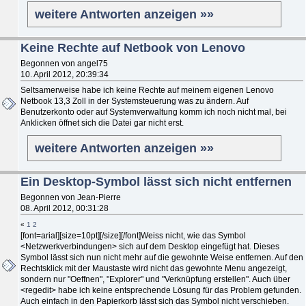
weitere Antworten anzeigen »»
Keine Rechte auf Netbook von Lenovo
Begonnen von angel75
10. April 2012, 20:39:34
Seltsamerweise habe ich keine Rechte auf meinem eigenen Lenovo
Netbook 13,3 Zoll in der Systemsteuerung was zu ändern. Auf
Benutzerkonto oder auf Systemverwaltung komm ich noch nicht mal, bei
Anklicken öffnet sich die Datei gar nicht erst.
weitere Antworten anzeigen »»
Ein Desktop-Symbol lässt sich nicht entfernen
Begonnen von Jean-Pierre
08. April 2012, 00:31:28
«
1
2
[font=arial][size=10pt][/size][/font]Weiss nicht, wie das Symbol
<Netzwerkverbindungen> sich auf dem Desktop eingefügt hat. Dieses
Symbol lässt sich nun nicht mehr auf die gewohnte Weise entfernen. Auf den
Rechtsklick mit der Maustaste wird nicht das gewohnte Menu angezeigt,
sondern nur "Oeffnen", "Explorer" und "Verknüpfung erstellen". Auch über
<regedit> habe ich keine entsprechende Lösung für das Problem gefunden.
Auch einfach in den Papierkorb lässt sich das Symbol nicht verschieben.