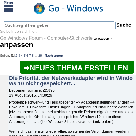
Go Windows Forum
Computer-Stichworte
»
anpassen
»
anpassen
Seiten: [
1
]
2
3
4
5
6
7
8
...
29
Nach unten
NEUES THEMA ERSTELLEN
Die Priorität der Netzwerkadapter wird in Windo
ws 10 nicht gespeichert....
Begonnen von smich25890
29. August 2015, 14:30:29
Problem: Netzwerk- und Freigabecenter --> Adaptereinstellungen ändern -->
Erweitert --> Erweiterte Einstellungen --> Adapter und Bindungen: Wenn ich
jetzt im oberen Fenster bei Verbindungen die Reihenfolge ändere und diese
Änderung mit - OK - bestätige, so speichert Windows 10 leider diese
Änderungen nicht. ( bis Windows 8 hat das sauber funktioniert )
Wenn ich das Fenster wieder öffne, so stehen die Verbindungen wieder in