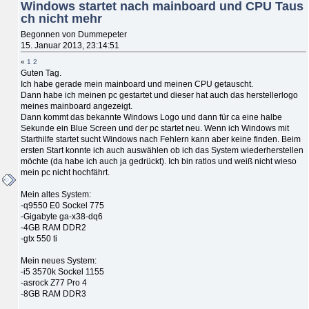
Windows startet nach mainboard und CPU Taus
ch nicht mehr
Begonnen von Dummepeter
15. Januar 2013, 23:14:51
«
1
2
Guten Tag.
Ich habe gerade mein mainboard und meinen CPU getauscht.
Dann habe ich meinen pc gestartet und dieser hat auch das herstellerlogo
meines mainboard angezeigt.
Dann kommt das bekannte Windows Logo und dann für ca eine halbe
Sekunde ein Blue Screen und der pc startet neu. Wenn ich Windows mit
Starthilfe startet sucht Windows nach Fehlern kann aber keine finden. Beim
ersten Start konnte ich auch auswählen ob ich das System wiederherstellen
möchte (da habe ich auch ja gedrückt). Ich bin ratlos und weiß nicht wieso
mein pc nicht hochfährt.
Mein altes System:
-q9550 E0 Sockel 775
-Gigabyte ga-x38-dq6
-4GB RAM DDR2
-gtx 550 ti
Mein neues System:
-i5 3570k Sockel 1155
-asrock Z77 Pro 4
-8GB RAM DDR3