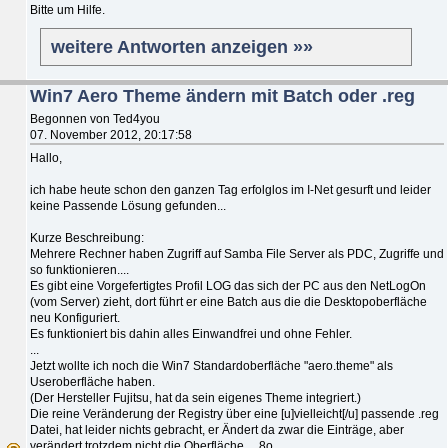
Bitte um Hilfe.
weitere Antworten anzeigen »»
Win7 Aero Theme ändern mit Batch oder .reg
Begonnen von Ted4you
07. November 2012, 20:17:58
Hallo,
ich habe heute schon den ganzen Tag erfolglos im I-Net gesurft und leider
keine Passende Lösung gefunden...
Kurze Beschreibung:
Mehrere Rechner haben Zugriff auf Samba File Server als PDC, Zugriffe und
so funktionieren....
Es gibt eine Vorgefertigtes Profil LOG das sich der PC aus den NetLogOn
(vom Server) zieht, dort führt er eine Batch aus die die Desktopoberfläche
neu Konfiguriert.
Es funktioniert bis dahin alles Einwandfrei und ohne Fehler.
...
Jetzt wollte ich noch die Win7 Standardoberfläche "aero.theme" als
Useroberfläche haben.
(Der Hersteller Fujitsu, hat da sein eigenes Theme integriert.)
Die reine Veränderung der Registry über eine [u]vielleicht[/u] passende .reg
Datei, hat leider nichts gebracht, er Ändert da zwar die Einträge, aber
verändert trotzdem nicht die Oberfläche... 8o