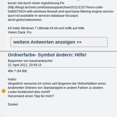
kurzer zeit durch einen registrierung-Fix
(http://blogs.technet.com/b/asiasupp/archive/2011/12/27/error-code-
0x80070424-with-windows-firewall-and-quot-base-filtering-engine-service-
quot-not-available-in-services-database-list.aspx)
leicht gelöst bekommen.
Ich habe Windows 7 Ultimate 64 bit und hoffe auf Hilfe
Vielen Dank, Fro
weitere Antworten anzeigen »»
Ordnerfarbe- Symbol ändern: Hilfe!
Begonnen von bavarianteacher
22. April 2012, 20:59:15
Win 7 (64 Bit)
Hallo!
Vergeblich versuche ich schon seit längerem die Ordnerfartben eines
bestimmten Ordners von Standardgelb in andere Farben zu ändern.
Leider funktioniert dies nicht!!!
Hat jemand einen Tipp für mich?
Danke!