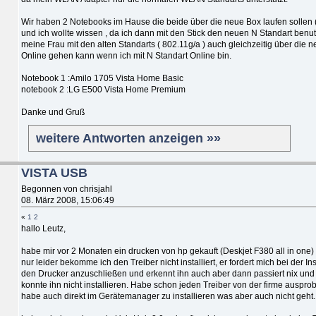
Wir haben 2 Notebooks im Hause die beide über die neue Box laufen sollen
und ich wollte wissen , da ich dann mit den Stick den neuen N Standart benut
meine Frau mit den alten Standarts ( 802.11g/a ) auch gleichzeitig über die 
Online gehen kann wenn ich mit N Standart Online bin.
Notebook 1 :Amilo 1705 Vista Home Basic
notebook 2 :LG E500 Vista Home Premium
Danke und Gruß
weitere Antworten anzeigen »»
VISTA USB
Begonnen von chrisjahl
08. März 2008, 15:06:49
«
1
2
hallo Leutz,
habe mir vor 2 Monaten ein drucken von hp gekauft (Deskjet F380 all in one)
nur leider bekomme ich den Treiber nicht installiert, er fordert mich bei der Ins
den Drucker anzuschließen und erkennt ihn auch aber dann passiert nix und 
konnte ihn nicht installieren. Habe schon jeden Treiber von der firme ausprob
habe auch direkt im Gerätemanager zu installieren was aber auch nicht geht.