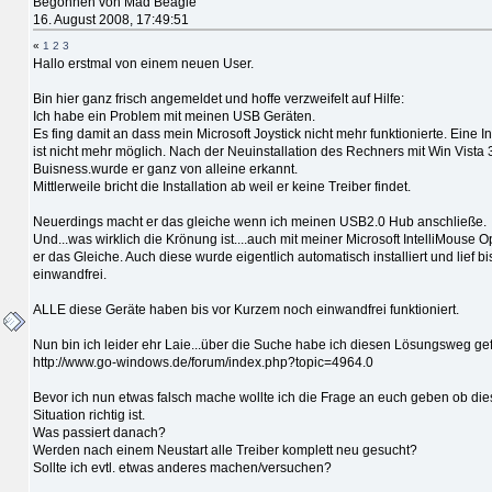
Begonnen von Mad Beagle
16. August 2008, 17:49:51
«
1
2
3
Hallo erstmal von einem neuen User.
Bin hier ganz frisch angemeldet und hoffe verzweifelt auf Hilfe:
Ich habe ein Problem mit meinen USB Geräten.
Es fing damit an dass mein Microsoft Joystick nicht mehr funktionierte. Eine In
ist nicht mehr möglich. Nach der Neuinstallation des Rechners mit Win Vista 
Buisness.wurde er ganz von alleine erkannt.
Mittlerweile bricht die Installation ab weil er keine Treiber findet.
Neuerdings macht er das gleiche wenn ich meinen USB2.0 Hub anschließe.
Und...was wirklich die Krönung ist....auch mit meiner Microsoft IntelliMouse O
er das Gleiche. Auch diese wurde eigentlich automatisch installiert und lief bi
einwandfrei.
ALLE diese Geräte haben bis vor Kurzem noch einwandfrei funktioniert.
Nun bin ich leider ehr Laie...über die Suche habe ich diesen Lösungsweg ge
http://www.go-windows.de/forum/index.php?topic=4964.0
Bevor ich nun etwas falsch mache wollte ich die Frage an euch geben ob die
Situation richtig ist.
Was passiert danach?
Werden nach einem Neustart alle Treiber komplett neu gesucht?
Sollte ich evtl. etwas anderes machen/versuchen?