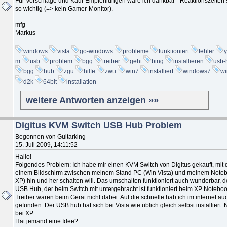
Für Vorschläge und Kauf-Empfehlungen wäre ich dankbar - Reaktionszeiten s
so wichtig (=> kein Gamer-Monitor).
mfg
Markus
windows
vista
go-windows
probleme
funktioniert
fehler
m
usb
problem
bgq
treiber
geht
bing
installieren
usb-
bgg
hub
zgu
hilfe
zwu
win7
installiert
windows7
wi
d2k
64bit
installation
weitere Antworten anzeigen »»
Digitus KVM Switch USB Hub Problem
Begonnen von Guitarking
15. Juli 2009, 14:11:52
Hallo!
Folgendes Problem: Ich habe mir einen KVM Switch von Digitus gekauft, mit 
einem Bildschirm zwischen meinem Stand PC (Win Vista) und meinem Note
XP) hin und her schalten will. Das umschalten funktioniert auch wunderbar, 
USB Hub, der beim Switch mit untergebracht ist funktioniert beim XP Noteboo
Treiber waren beim Gerät nicht dabei. Auf die schnelle hab ich im internet au
gefunden. Der USB hub hat sich bei Vista wie üblich gleich selbst installiert. 
bei XP.
Hat jemand eine Idee?