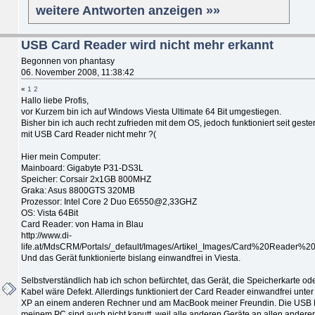
weitere Antworten anzeigen »»
USB Card Reader wird nicht mehr erkannt
Begonnen von phantasy
06. November 2008, 11:38:42
«
1
2
Hallo liebe Profis,
vor Kurzem bin ich auf Windows Viesta Ultimate 64 Bit umgestiegen.
Bisher bin ich auch recht zufrieden mit dem OS, jedoch funktioniert seit gest
mit USB Card Reader nicht mehr ?(
Hier mein Computer:
Mainboard: Gigabyte P31-DS3L
Speicher: Corsair 2x1GB 800MHZ
Graka: Asus 8800GTS 320MB
Prozessor: Intel Core 2 Duo E6550@2,33GHZ
OS: Vista 64Bit
Card Reader: von Hama in Blau
http://www.di-
life.at/MdsCRM/Portals/_default/Images/Artikel_Images/Card%20Reader%2
Und das Gerät funktionierte bislang einwandfrei in Viesta.
Selbstverständlich hab ich schon befürchtet, das Gerät, die Speicherkarte od
Kabel wäre Defekt. Allerdings funktioniert der Card Reader einwandfrei unt
XP an einem anderen Rechner und am MacBook meiner Freundin. Die USB 
meinem PC sind auch nicht kaputt, weil alle anderen Geräte an allen andere