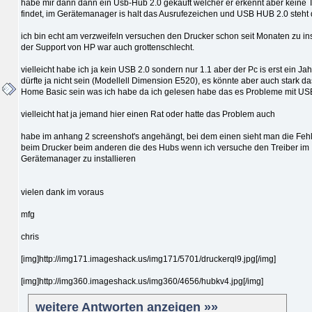
habe mir dann dann ein Usb-Hub 2.0 gekauft welcher er erkennt aber keine 
findet, im Gerätemanager is halt das Ausrufezeichen und USB HUB 2.0 steht
ich bin echt am verzweifeln versuchen den Drucker schon seit Monaten zu ins
der Support von HP war auch grottenschlecht.
vielleicht habe ich ja kein USB 2.0 sondern nur 1.1 aber der Pc is erst ein Jah
dürfte ja nicht sein (Modellell Dimension E520), es könnte aber auch stark da
Home Basic sein was ich habe da ich gelesen habe das es Probleme mit USB
vielleicht hat ja jemand hier einen Rat oder hatte das Problem auch
habe im anhang 2 screenshot's angehängt, bei dem einen sieht man die Fe
beim Drucker beim anderen die des Hubs wenn ich versuche den Treiber im
Gerätemanager zu installieren
vielen dank im voraus
mfg
chris
[img]http://img171.imageshack.us/img171/5701/druckerql9.jpg[/img]
[img]http://img360.imageshack.us/img360/4656/hubkv4.jpg[/img]
weitere Antworten anzeigen »»