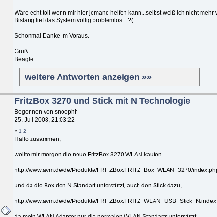
Wäre echt toll wenn mir hier jemand helfen kann...selbst weiß ich nicht mehr w
Bislang lief das System völlig problemlos... ?(
Schonmal Danke im Voraus.
Gruß
Beagle
weitere Antworten anzeigen »»
FritzBox 3270 und Stick mit N Technologie
Begonnen von snoophh
25. Juli 2008, 21:03:22
«
1
2
Hallo zusammen,
wollte mir morgen die neue FritzBox 3270 WLAN kaufen
http://www.avm.de/de/Produkte/FRITZBox/FRITZ_Box_WLAN_3270/index.ph
und da die Box den N Standart unterstützt, auch den Stick dazu,
http://www.avm.de/de/Produkte/FRITZBox/FRITZ_WLAN_USB_Stick_N/index
da mein WLAN Adapter nur die normalen WLAN Standarts unterstützt.