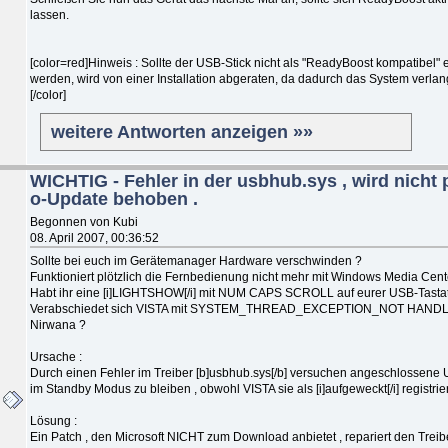
lassen.
[color=red]Hinweis : Sollte der USB-Stick nicht als "ReadyBoost kompatibel" 
werden, wird von einer Installation abgeraten, da dadurch das System verlan
[/color]
weitere Antworten anzeigen »»
WICHTIG - Fehler in der usbhub.sys , wird nicht 
o-Update behoben .
Begonnen von Kubi
08. April 2007, 00:36:52
Sollte bei euch im Gerätemanager Hardware verschwinden ?
Funktioniert plötzlich die Fernbedienung nicht mehr mit Windows Media Cent
Habt ihr eine [i]LIGHTSHOW[/i] mit NUM CAPS SCROLL auf eurer USB-Tastat
Verabschiedet sich VISTA mit SYSTEM_THREAD_EXCEPTION_NOT HANDL
Nirwana ?
Ursache :
Durch einen Fehler im Treiber [b]usbhub.sys[/b] versuchen angeschlossene
im Standby Modus zu bleiben , obwohl VISTA sie als [i]aufgeweckt[/i] registriert
Lösung :
Ein Patch , den Microsoft NICHT zum Download anbietet , repariert den Treibe