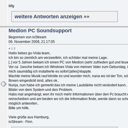
Mfg
weitere Antworten anzeigen »»
Medion PC Soundsupport
Begonnen von ioStream
06. November 2008, 21:17:05
«
1
2
Hallo liebes go-Vista team,
ich bin so ziemlich am verzweifeln, ich schilder mal meine Lage..
[..] vor 5 Jahren bekam ich einen PC von Medion (sehr zufrieden gut und teue
Vor ca 1woche bekam ich Windows Vista von meinen Vater zum Geburstag, i
mich saumäßig ich installierte es sofort [alles] klappte.
Machte meine Musik rauf klickte es und wunder mich, nana wo ist der Ton, s
Boxen eingestickt sind, alles ok..
Nunja, nun habe ich gemerkt das ich meine Lautstärke nicht verändert kann..
Bilder von dem System und den Problem.
Habs mal angehängt, wen ihr noch mehr Informationen über den Pc braucht 
reinscheiben und am besten wo ich die Information finde, werde dann so sch
möglich antworten..
Bitte um hilfe.
Viele grüße aus Hamburg,
ioStream - Finn.