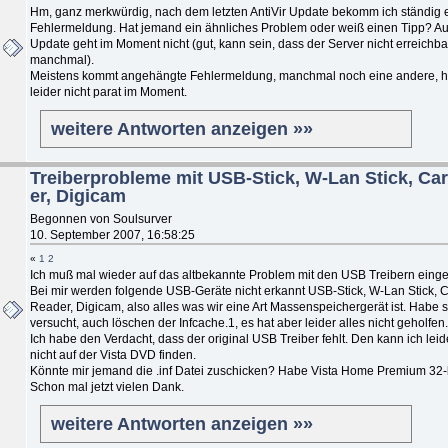
Hm, ganz merkwürdig, nach dem letzten AntiVir Update bekomm ich ständig 
Fehlermeldung. Hat jemand ein ähnliches Problem oder weiß einen Tipp? A
Update geht im Moment nicht (gut, kann sein, dass der Server nicht erreichbar i
manchmal).
Meistens kommt angehängte Fehlermeldung, manchmal noch eine andere, h
leider nicht parat im Moment.
weitere Antworten anzeigen »»
Treiberprobleme mit USB-Stick, W-Lan Stick, Ca
er, Digicam
Begonnen von Soulsurver
10. September 2007, 16:58:25
«
1
2
Ich muß mal wieder auf das altbekannte Problem mit den USB Treibern eing
Bei mir werden folgende USB-Geräte nicht erkannt USB-Stick, W-Lan Stick, 
Reader, Digicam, also alles was wir eine Art Massenspeichergerät ist. Habe 
versucht, auch löschen der Infcache.1, es hat aber leider alles nicht geholfen.
Ich habe den Verdacht, dass der original USB Treiber fehlt. Den kann ich lei
nicht auf der Vista DVD finden.
Könnte mir jemand die .inf Datei zuschicken? Habe Vista Home Premium 32-b
Schon mal jetzt vielen Dank.
weitere Antworten anzeigen »»