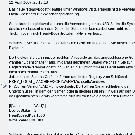
12. April 2007, 23:17:18
Das neue "ReadyBoost"-Feature unter Windows Vista ermöglicht die Verwen
Flash-Speichers zur Zwischenspeicherung.
Somit kann beispielsweise durch die Verwendung eines USB-Sticks die Syst
deutlich verbessert werden. Sollte Ihr Gerät nicht kompatibel sein, gibt es ei
Trick, mit dem sich ReadyBoost trotzdem aktivieren lässt.
Schließen Sie als erstes das gewünschte Gerät an und öffnen Sie anschließ
Explorer.
Dort klicken Sie dann mit der rechten Maustaste auf das angeschlossene Ge
wählen "Eigenschaften" aus. Im darauf geöffneten Dialog welchseln Sie zur
Registerkarte "ReadyBoost" und wählen die Option "Dieses Gerät beim Ansc
nicht noch einmal testen" aus.
Jetzt müssen Sie das Gerät entfernen und in der Registry zum Schlüssel
HKEY_LOCAL_MACHINE\SOFTWARE\Microsoft\Windows
NT\CurrentVersion\EMDMgmt wechseln. Dort öffnen Sie anschließend den
Unterschlüssel, in dem der Namen oder in diesem Fall ein Hinweis auf den 
des gewünschten Geräts vorkommt. Nun müssen Sie die folgenden Einträge 
[i]Name Wert[/i]
DeviceStatus 2
ReadSpeedKBs 1000
WriteSpeedKBs 1000
Schließen Sie nun das Gerät das nächste Mal an, sollte sich ReadyBoost akti