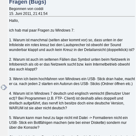
Fragen (Bugs)
Begonnen von coddi
15. Juni 2011, 21:41:54
Hallo,
ich hab mal paar Fragen zu Windows 7:
1. Warum ist manchmal (selten aber kommt vor) so, dass unten in der
Infoleiste ein rotes kreuz bei den Lautsprecher ist obwohl der Sound
wunderbar klappt und auch kein Kreuz in der Detailansicht (doppelklick) ist?
2. Warum ist auch im seltenen Fällen das Symbol unten beim Netzwerk in
Infobereich als ob er das Netzwerk sucht bzw. kein Internetbetrieb obwohl
das auch klappt?
3. Wenn ich beim hochfahren von Windows ein USB- Stick dran habe, macht
er ca. nach jeden 2 starten ein Autorun des USB- Sticks (Ordner öffnen etc.)
4. Warum ist in Windows 7 deutsch und englisch vemischt (Benutzer User
ect)? Bei Programmen (z.B. FTP- Client) ist deshalb alles doppelt und
dreifach aufgeführt, das nervt! Ich besitze doch eine deutsche Version,
WARUM ist sie aber nicht deutsch?
5. Warum kann man heut zu tage nicht mit Datei -> Formatieren nicht ein
USB- Stick ein Bottfähigen machen (wie bei einer Diskette) sondern nur
über die Konsole?