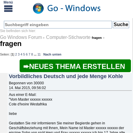
Go Windows Forum
Computer-Stichworte
»
fragen
»
fragen
Seiten: [
1
]
2
3
4
5
6
7
8
...
11
Nach unten
NEUES THEMA ERSTELLEN
Vorbildliches Deutsch und jede Menge Kohle
Begonnen von 30000
14. Mai 2015, 09:56:02
Aus einer E-Mail:
"Vom Master xxxxxx xxxxxx
Cote d'Ivoire Westafrika
liebe
Gestatten Sie mir informieren Sie meiner Begierde gehen in
Geschäftsbeziehung mit Ihnen, Mein Name ist Master xxxxxx xxxxxx der
einzige Sohn von spät Herr und Frau xxxxxx xxxxxx ich bin 17 Jahre alte