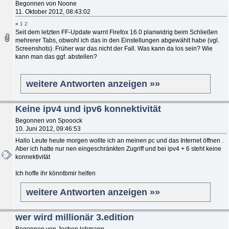
Begonnen von Noone
11. Oktober 2012, 08:43:02
«
1
2
Seit dem letzten FF-Update warnt Firefox 16.0 planwidrig beim Schließen
mehrerer Tabs, obwohl ich das in den Einstellungen abgewählt habe (vgl.
Screenshots). Früher war das nicht der Fall. Was kann da los sein? Wie
kann man das ggf. abstellen?
weitere Antworten anzeigen »»
Keine ipv4 und ipv6 konnektivität
Begonnen von Spooock
10. Juni 2012, 09:46:53
Hallo Leute heute morgen wollte ich an meinen pc und das Internet öffnen .
Aber ich hatte nur nen eingeschränkten Zugriff und bei ipv4 + 6 steht keine
konnektivität
Ich hoffe ihr könntbmir helfen
weitere Antworten anzeigen »»
wer wird millionär 3.edition
Begonnen von Jochen lehmann