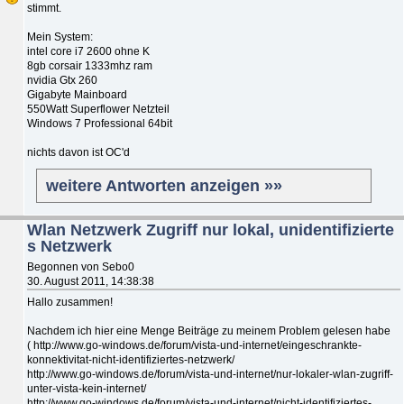
stimmt.
Mein System:
intel core i7 2600 ohne K
8gb corsair 1333mhz ram
nvidia Gtx 260
Gigabyte Mainboard
550Watt Superflower Netzteil
Windows 7 Professional 64bit
nichts davon ist OC'd
weitere Antworten anzeigen »»
Wlan Netzwerk Zugriff nur lokal, unidentifizierte
s Netzwerk
Begonnen von Sebo0
30. August 2011, 14:38:38
Hallo zusammen!
Nachdem ich hier eine Menge Beiträge zu meinem Problem gelesen habe
( http://www.go-windows.de/forum/vista-und-internet/eingeschrankte-
konnektivitat-nicht-identifiziertes-netzwerk/
http://www.go-windows.de/forum/vista-und-internet/nur-lokaler-wlan-zugriff-
unter-vista-kein-internet/
http://www.go-windows.de/forum/vista-und-internet/nicht-identifiziertes-