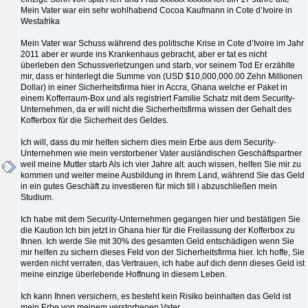
Mein Vater war ein sehr wohlhabend Cocoa Kaufmann in Cote d’Ivoire in
Westafrika
Mein Vater war Schuss während des politische Krise in Cote d’Ivoire im Jahr
2011 aber er wurde ins Krankenhaus gebracht, aber er tat es nicht
überleben den Schussverletzungen und starb, vor seinem Tod Er erzählte
mir, dass er hinterlegt die Summe von (USD $10,000,000.00 Zehn Millionen
Dollar) in einer Sicherheitsfirma hier in Accra, Ghana welche er Paket in
einem Kofferraum-Box und als registriert Familie Schatz mit dem Security-
Unternehmen, da er will nicht die Sicherheitsfirma wissen der Gehalt des
Kofferbox für die Sicherheit des Geldes.
Ich will, dass du mir helfen sichern dies mein Erbe aus dem Security-
Unternehmen wie mein verstorbener Vater ausländischen Geschäftspartner
weil meine Mutter starb Als ich vier Jahre alt. auch wissen, helfen Sie mir zu
kommen und weiter meine Ausbildung in Ihrem Land, während Sie das Geld
in ein gutes Geschäft zu investieren für mich till i abzuschließen mein
Studium.
Ich habe mit dem Security-Unternehmen gegangen hier und bestätigen Sie
die Kaution Ich bin jetzt in Ghana hier für die Freilassung der Kofferbox zu
Ihnen. Ich werde Sie mit 30% des gesamten Geld entschädigen wenn Sie
mir helfen zu sichern dieses Feld von der Sicherheitsfirma hier. Ich hoffe, Sie
werden nicht verraten, das Vertrauen, ich habe auf dich denn dieses Geld ist
meine einzige überlebende Hoffnung in diesem Leben.
Ich kann Ihnen versichern, es besteht kein Risiko beinhalten das Geld ist
mein Erbe von meinem verstorbenen Vater.