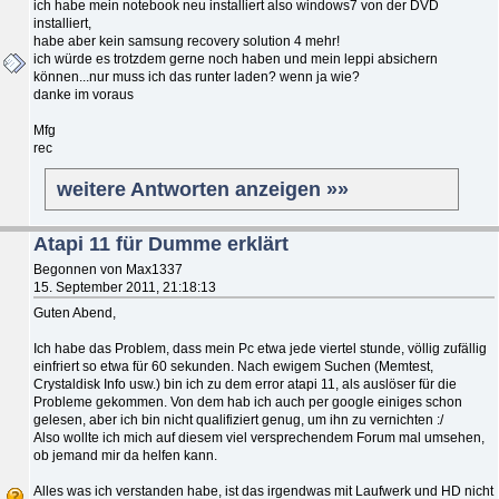
ich habe mein notebook neu installiert also windows7 von der DVD
installiert,
habe aber kein samsung recovery solution 4 mehr!
ich würde es trotzdem gerne noch haben und mein leppi absichern
können...nur muss ich das runter laden? wenn ja wie?
danke im voraus
Mfg
rec
weitere Antworten anzeigen »»
Atapi 11 für Dumme erklärt
Begonnen von Max1337
15. September 2011, 21:18:13
Guten Abend,
Ich habe das Problem, dass mein Pc etwa jede viertel stunde, völlig zufällig
einfriert so etwa für 60 sekunden. Nach ewigem Suchen (Memtest,
Crystaldisk Info usw.) bin ich zu dem error atapi 11, als auslöser für die
Probleme gekommen. Von dem hab ich auch per google einiges schon
gelesen, aber ich bin nicht qualifiziert genug, um ihn zu vernichten :/
Also wollte ich mich auf diesem viel versprechendem Forum mal umsehen,
ob jemand mir da helfen kann.
Alles was ich verstanden habe, ist das irgendwas mit Laufwerk und HD nicht