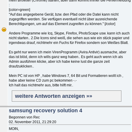
mein Browser (Chrome) starten, aber dann kommt immer die Fehlermeldung
:
[color=green]
''Auf das angegebene Gerät, bzw. den Pfad oder die Datei kann nicht
zugegriffen werden. Sie verfügen eventuell nicht über ausreichende
Berechtigungen, um auf das Element zugreifen zu können.'' [/color]
Andere Programme wie Icq, Skype, Firefox, PhotoScape usw. kann ich auch
nicht starten.. 2.Die Icons sind weiß, die sehen aus wie ein stück papier und
irgendwas drauf, nichtmehr ein Fuchs für Firefox sondern son Weißes Blatt.
Es geht nur wenn ich mein VirenProgramm (Avira Antivir) ausmache, aber
das ist blöd, denn ich wills ganz weg haben.. Es geht auch wenn ich als
Admin ausführen klicke, aber ich habe keine lust die ganze zeit
draufzuklicken..
Mein PC ist von HP , habe Windows 7, 64 Bit und Formatieren wollt ich ,
habe aber keine CD zum pc bekommen -.-
Ich halt das nichtmehr aus, bitte hilft mir..
weitere Antworten anzeigen »»
samsung recovery solution 4
Begonnen von Rec
02. November 2011, 21:29:20
MOIN,