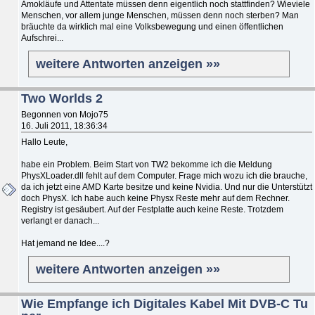
Amokläufe und Attentate müssen denn eigentlich noch stattfinden? Wieviele
Menschen, vor allem junge Menschen, müssen denn noch sterben? Man
bräuchte da wirklich mal eine Volksbewegung und einen öffentlichen
Aufschrei...
weitere Antworten anzeigen »»
Two Worlds 2
Begonnen von Mojo75
16. Juli 2011, 18:36:34
Hallo Leute,
habe ein Problem. Beim Start von TW2 bekomme ich die Meldung
PhysXLoader.dll fehlt auf dem Computer. Frage mich wozu ich die brauche,
da ich jetzt eine AMD Karte besitze und keine Nvidia. Und nur die Unterstützt
doch PhysX. Ich habe auch keine Physx Reste mehr auf dem Rechner.
Registry ist gesäubert. Auf der Festplatte auch keine Reste. Trotzdem
verlangt er danach...
Hat jemand ne Idee....?
weitere Antworten anzeigen »»
Wie Empfange ich Digitales Kabel Mit DVB-C Tu