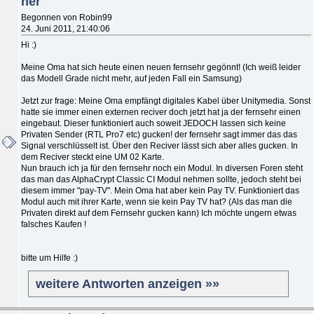
ner
Begonnen von Robin99
24. Juni 2011, 21:40:06
Hi :)
Meine Oma hat sich heute einen neuen fernsehr gegönnt! (Ich weiß leider
das Modell Grade nicht mehr, auf jeden Fall ein Samsung)
Jetzt zur frage: Meine Oma empfängt digitales Kabel über Unitymedia. Sonst
hatte sie immer einen externen reciver doch jetzt hat ja der fernsehr einen
eingebaut. Dieser funktioniert auch soweit JEDOCH lassen sich keine
Privaten Sender (RTL Pro7 etc) gucken! der fernsehr sagt immer das das
Signal verschlüsselt ist. Über den Reciver lässt sich aber alles gucken. In
dem Reciver steckt eine UM 02 Karte.
Nun brauch ich ja für den fernsehr noch ein Modul. In diversen Foren steht
das man das AlphaCrypt Classic CI Modul nehmen sollte, jedoch steht bei
diesem immer "pay-TV". Mein Oma hat aber kein Pay TV. Funktioniert das
Modul auch mit ihrer Karte, wenn sie kein Pay TV hat? (Als das man die
Privaten direkt auf dem Fernsehr gucken kann) Ich möchte ungern etwas
falsches Kaufen !
bitte um Hilfe :)
weitere Antworten anzeigen »»