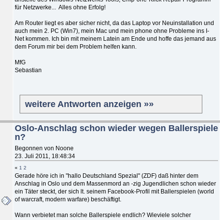
für Netzwerke... Alles ohne Erfolg!
Am Router liegt es aber sicher nicht, da das Laptop vor Neuinstallation und
auch mein 2. PC (Win7), mein Mac und mein phone ohne Probleme ins I-
Net kommen. Ich bin mit meinem Latein am Ende und hoffe das jemand aus
dem Forum mir bei dem Problem helfen kann.
MfG
Sebastian
weitere Antworten anzeigen »»
Oslo-Anschlag schon wieder wegen Ballerspiele
n?
Begonnen von Noone
23. Juli 2011, 18:48:34
«
1
2
Gerade höre ich in "hallo Deutschland Spezial" (ZDF) daß hinter dem
Anschlag in Oslo und dem Massenmord an -zig Jugendlichen schon wieder
ein Täter steckt, der sich lt. seinem Facebook-Profil mit Ballerspielen (world
of warcraft, modern warfare) beschäftigt.
Wann verbietet man solche Ballerspiele endlich? Wieviele solcher