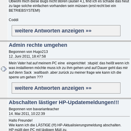
Obwohl mich diese Bugs nicht stören (außer 4.), find ich es schade das heut
zu tage solche einfachen vorhanden sein müssen (erst recht bei ein
BETRIEBSYSTEM!)
Coddi
weitere Antworten anzeigen »»
Admin rechte umgehen
Begonnen von Hugo213
12. Juni 2011, 18:47:58
Mein Vater hat auf meinem PC eine eingerichtet :stupid: das heißt wenn ich
was installieren möchte muss ich zu ihm gehen und auf Dauer geht das mir
auf denn Sack :wallbash .aber zurück zu meiner frage wie kann ich die
sperre um gehen ???
weitere Antworten anzeigen »»
Abschalten lästiger HP-Updatemeldungen!!!
Begonnen von bavarianteacher
14. Mai 2011, 10:22:39
Hallo Freunde!
Wie kann ich die LÄSTIGE (!!!) HP-Aktualisierungsmeldung abschalten.
HP müllt den PC mit lästigen Müll zu.