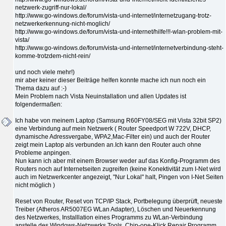
netzwerk-zugriff-nur-lokal/
http://www.go-windows.de/forum/vista-und-internet/internetzugang-trotz-
netzwerkerkennung-nicht-moglich/
http://www.go-windows.de/forum/vista-und-internet/hilfe!!!-wlan-problem-mit-
vista/
http://www.go-windows.de/forum/vista-und-internet/internetverbindung-steht-
komme-trotzdem-nicht-rein/
und noch viele mehr!)
mir aber keiner dieser Beiträge helfen konnte mache ich nun noch ein
Thema dazu auf :-)
Mein Problem nach Vista Neuinstallation und allen Updates ist
folgendermaßen:
Ich habe von meinem Laptop (Samsung R60FY08/SEG mit Vista 32bit SP2)
eine Verbindung auf mein Netzwerk ( Router Speedport W 722V, DHCP,
dynamische Adressvergabe, WPA2,Mac-Filter ein) und auch der Router
zeigt mein Laptop als verbunden an.Ich kann den Router auch ohne
Probleme anpingen.
Nun kann ich aber mit einem Browser weder auf das Konfig-Programm des
Routers noch auf Internetseiten zugreifen (keine Konektivität zum I-Net wird
auch im Netzwerkcenter angezeigt, "Nur Lokal" halt, Pingen von I-Net Seiten
nicht möglich )
Reset von Router, Reset von TCP/IP Stack, Portbelegung überprüft, neueste
Treiber (Atheros AR5007EG WLan Adapter), Löschen und Neuerkennung
des Netzwerkes, Installlation eines Programms zu WLan-Verbindung
anstelle des Windows-Netzwerks Tools, Chip-one-Klick Repair Programm