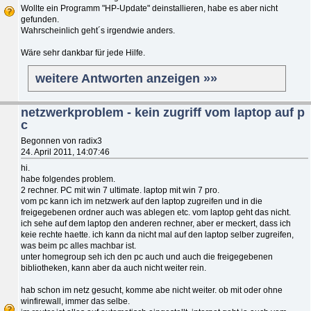
Wollte ein Programm "HP-Update" deinstallieren, habe es aber nicht
gefunden.
Wahrscheinlich geht´s irgendwie anders.
Wäre sehr dankbar für jede Hilfe.
weitere Antworten anzeigen »»
netzwerkproblem - kein zugriff vom laptop auf p
c
Begonnen von radix3
24. April 2011, 14:07:46
hi.
habe folgendes problem.
2 rechner. PC mit win 7 ultimate. laptop mit win 7 pro.
vom pc kann ich im netzwerk auf den laptop zugreifen und in die
freigegebenen ordner auch was ablegen etc. vom laptop geht das nicht.
ich sehe auf dem laptop den anderen rechner, aber er meckert, dass ich
keie rechte haette. ich kann da nicht mal auf den laptop selber zugreifen,
was beim pc alles machbar ist.
unter homegroup seh ich den pc auch und auch die freigegebenen
bibliotheken, kann aber da auch nicht weiter rein.
hab schon im netz gesucht, komme abe nicht weiter. ob mit oder ohne
winfirewall, immer das selbe.