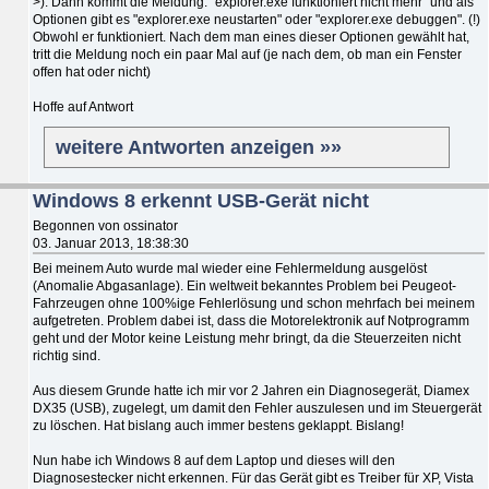
>). Dann kommt die Meldung: "explorer.exe funktioniert nicht mehr" und als
Optionen gibt es "explorer.exe neustarten" oder "explorer.exe debuggen". (!)
Obwohl er funktioniert. Nach dem man eines dieser Optionen gewählt hat,
tritt die Meldung noch ein paar Mal auf (je nach dem, ob man ein Fenster
offen hat oder nicht)
Hoffe auf Antwort
weitere Antworten anzeigen »»
Windows 8 erkennt USB-Gerät nicht
Begonnen von ossinator
03. Januar 2013, 18:38:30
Bei meinem Auto wurde mal wieder eine Fehlermeldung ausgelöst
(Anomalie Abgasanlage). Ein weltweit bekanntes Problem bei Peugeot-
Fahrzeugen ohne 100%ige Fehlerlösung und schon mehrfach bei meinem
aufgetreten. Problem dabei ist, dass die Motorelektronik auf Notprogramm
geht und der Motor keine Leistung mehr bringt, da die Steuerzeiten nicht
richtig sind.
Aus diesem Grunde hatte ich mir vor 2 Jahren ein Diagnosegerät, Diamex
DX35 (USB), zugelegt, um damit den Fehler auszulesen und im Steuergerät
zu löschen. Hat bislang auch immer bestens geklappt. Bislang!
Nun habe ich Windows 8 auf dem Laptop und dieses will den
Diagnosestecker nicht erkennen. Für das Gerät gibt es Treiber für XP, Vista