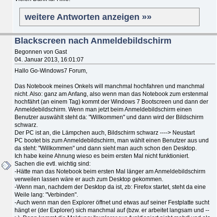
weitere Antworten anzeigen »»
Blackscreen nach Anmeldebildschirm
Begonnen von Gast
04. Januar 2013, 16:01:07
Hallo Go-Windows7 Forum,
Das Notebook meines Onkels will manchmal hochfahren und manchmal
nicht. Also: ganz am Anfang, also wenn man das Notebook zum erstenmal
hochfährt (an einem Tag) kommt der Windows 7 Bootscreen und dann der
Anmeldebildschirm. Wenn man jetzt beim Anmeldebildschirm einen
Benutzer auswählt steht da: "Willkommen" und dann wird der Bildschirm
schwarz.
Der PC ist an, die Lämpchen auch, Bildschirm schwarz ----> Neustart
PC bootet bis zum Anmeldebildschirm, man wählt einen Benutzer aus und
da steht: "Willkommen" und dann sieht man auch schon den Desktop.
Ich habe keine Ahnung wieso es beim ersten Mal nicht funktioniert.
Sachen die evtl. wichtig sind:
-Hätte man das Notebook beim ersten Mal länger am Anmeldebildschirm
verweilen lassen wäre er auch zum Desktop gekommen.
-Wenn man, nachdem der Desktop da ist, zb: Firefox startet, steht da eine
Weile lang: "Verbinden".
-Auch wenn man den Explorer öffnet und etwas auf seiner Festplatte sucht
hängt er (der Explorer) sich manchmal auf (bzw. er arbeitet langsam und --