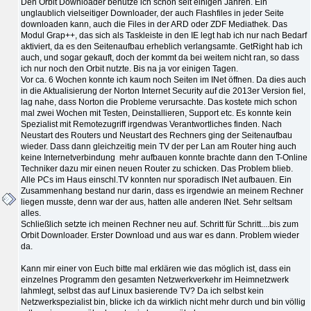
Den Orbit Downloader benutze ich schon seit einigen Jahren. Ein
unglaublich vielseitiger Downloader, der auch Flashfiles in jeder Seite
downloaden kann, auch die Files in der ARD oder ZDF Mediathek. Das
Modul Grap++, das sich als Taskleiste in den IE legt hab ich nur nach Bedarf
aktiviert, da es den Seitenaufbau erheblich verlangsamte. GetRight hab ich
auch, und sogar gekauft, doch der kommt da bei weitem nicht ran, so dass
ich nur noch den Orbit nutzte. Bis na ja vor einigen Tagen.
Vor ca. 6 Wochen konnte ich kaum noch Seiten im INet öffnen. Da dies auch
in die Aktualisierung der Norton Internet Security auf die 2013er Version fiel,
lag nahe, dass Norton die Probleme verursachte. Das kostete mich schon
mal zwei Wochen mit Testen, Deinstallieren, Support etc. Es konnte kein
Spezialist mit Remotezugriff irgendwas Verantwortliches finden. Nach
Neustart des Routers und Neustart des Rechners ging der Seitenaufbau
wieder. Dass dann gleichzeitig mein TV der per Lan am Router hing auch
keine Internetverbindung mehr aufbauen konnte brachte dann den T-Online
Techniker dazu mir einen neuen Router zu schicken. Das Problem blieb.
Alle PCs im Haus einschl.TV konnten nur sporadisch INet aufbauen. Ein
Zusammenhang bestand nur darin, dass es irgendwie an meinem Rechner
liegen musste, denn war der aus, hatten alle anderen INet. Sehr seltsam
alles.
Schließlich setzte ich meinen Rechner neu auf. Schritt für Schritt....bis zum
Orbit Downloader. Erster Download und aus war es dann. Problem wieder
da.
Kann mir einer von Euch bitte mal erklären wie das möglich ist, dass ein
einzelnes Programm den gesamten Netzwerkverkehr im Heimnetzwerk
lahmlegt, selbst das auf Linux basierende TV? Da ich selbst kein
Netzwerkspezialist bin, blicke ich da wirklich nicht mehr durch und bin völlig