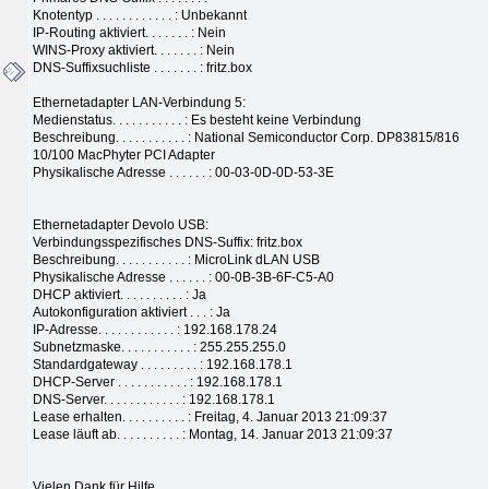
Knotentyp . . . . . . . . . . . . : Unbekannt
IP-Routing aktiviert. . . . . . . : Nein
WINS-Proxy aktiviert. . . . . . . : Nein
DNS-Suffixsuchliste . . . . . . . : fritz.box
Ethernetadapter LAN-Verbindung 5:
Medienstatus. . . . . . . . . . . : Es besteht keine Verbindung
Beschreibung. . . . . . . . . . . : National Semiconductor Corp. DP83815/816
10/100 MacPhyter PCI Adapter
Physikalische Adresse . . . . . . : 00-03-0D-0D-53-3E
Ethernetadapter Devolo USB:
Verbindungsspezifisches DNS-Suffix: fritz.box
Beschreibung. . . . . . . . . . . : MicroLink dLAN USB
Physikalische Adresse . . . . . . : 00-0B-3B-6F-C5-A0
DHCP aktiviert. . . . . . . . . . : Ja
Autokonfiguration aktiviert . . . : Ja
IP-Adresse. . . . . . . . . . . . : 192.168.178.24
Subnetzmaske. . . . . . . . . . . : 255.255.255.0
Standardgateway . . . . . . . . . : 192.168.178.1
DHCP-Server . . . . . . . . . . . : 192.168.178.1
DNS-Server. . . . . . . . . . . . : 192.168.178.1
Lease erhalten. . . . . . . . . . : Freitag, 4. Januar 2013 21:09:37
Lease läuft ab. . . . . . . . . . : Montag, 14. Januar 2013 21:09:37
Vielen Dank für Hilfe.