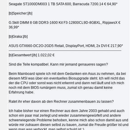
Seagate ST1000DM003 1 TB SATA 600, Barracuda 7200.14 € 64,90*
[b]Speicher:[/b]
G.Skill DIMM 8 GB DDR3-1600 Kit F3-12800CL9D-8GBXL, RipjawsX €
36,99*
[b]Graka:[/b]
ASUS GTX660-DC2O-2GD5 Retail, DisplayPort, HDMI, 2x DVI € 217,90*
-------------------------------------------------------------------------------------------------
[b]Gesamtwert:[/b] 1.022,02 €
Sind die Teile kompatibel. Kann mir jemand genaueres sagen?
Beim Mainboard spiele ich mit dem Gedanken ein Asus zu nehmen, da bei
diesem MSI was über ein eventuelles Biosupgrade steht. Ich will nicht das
der die CPU oder sonst was nicht erkennt und dann net läuft und ich mich
noch mit dem BIOS rumärgern muss, zumal ich genau damit keine
Erfahrung habe.
Ratet ihr eher davon ab den Rechner zusammenbauen zu lassen?
Ich habe bisher nur einen Rechner aus dem Jahre 2003 gehabt und auch
schon ein paar mal zerlegt und wieder zusammengewürfelt und andere
schwerwiegende Probleme behoben, kenne mich also schon damit aus und
würde mir zutrauen diesen selbst zu bauen, zumal die Freude größer ist und
wenn man was verbockt, man selbst schuld ist.;)