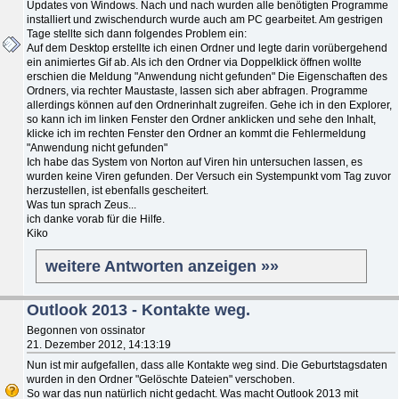
Updates von Windows. Nach und nach wurden alle benötigten Programme
installiert und zwischendurch wurde auch am PC gearbeitet. Am gestrigen
Tage stellte sich dann folgendes Problem ein:
Auf dem Desktop erstellte ich einen Ordner und legte darin vorübergehend
ein animiertes Gif ab. Als ich den Ordner via Doppelklick öffnen wollte
erschien die Meldung "Anwendung nicht gefunden" Die Eigenschaften des
Ordners, via rechter Maustaste, lassen sich aber abfragen. Programme
allerdings können auf den Ordnerinhalt zugreifen. Gehe ich in den Explorer,
so kann ich im linken Fenster den Ordner anklicken und sehe den Inhalt,
klicke ich im rechten Fenster den Ordner an kommt die Fehlermeldung
"Anwendung nicht gefunden"
Ich habe das System von Norton auf Viren hin untersuchen lassen, es
wurden keine Viren gefunden. Der Versuch ein Systempunkt vom Tag zuvor
herzustellen, ist ebenfalls gescheitert.
Was tun sprach Zeus...
ich danke vorab für die Hilfe.
Kiko
weitere Antworten anzeigen »»
Outlook 2013 - Kontakte weg.
Begonnen von ossinator
21. Dezember 2012, 14:13:19
Nun ist mir aufgefallen, dass alle Kontakte weg sind. Die Geburtstagsdaten
wurden in den Ordner "Gelöschte Dateien" verschoben.
So war das nun natürlich nicht gedacht. Was macht Outlook 2013 mit