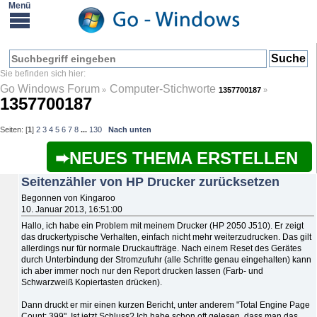
Go Windows Forum
Computer-Stichworte
»
1357700187
»
1357700187
Seiten: [
1
]
2
3
4
5
6
7
8
...
130
Nach unten
NEUES THEMA ERSTELLEN
Seitenzähler von HP Drucker zurücksetzen
Begonnen von Kingaroo
10. Januar 2013, 16:51:00
Hallo, ich habe ein Problem mit meinem Drucker (HP 2050 J510). Er zeigt
das druckertypische Verhalten, einfach nicht mehr weiterzudrucken. Das gilt
allerdings nur für normale Druckaufträge. Nach einem Reset des Gerätes
durch Unterbindung der Stromzufuhr (alle Schritte genau eingehalten) kann
ich aber immer noch nur den Report drucken lassen (Farb- und
Schwarzweiß Kopiertasten drücken).
Dann druckt er mir einen kurzen Bericht, unter anderem "Total Engine Page
Count: 399". Ist jetzt Schluss? Ich habe schon oft gelesen, dass man das