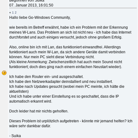
Begonnen von Suika
07. Januar 2013, 16:01:50
«
1
2
Hallo liebe Go-Windows Community,
wie bereits im Betreff erwähnt, habe ich ein Problem mit der Erkennung
meines W-Lans. Das Problem an sich ist nicht neu - ich habe das Internet
durchforstet und auch einiges versucht, jedoch ohne großem Erfolg.
Also, online bin ich mit Lan, das funktioniert einwandfrei. Allerdings
funktioniert auch mein W-Lan, da sich andere Geräte damit verbinden
können. Nur mein PC sieht diese Verbindung nicht.
(Als kleine Anmerkung: Zwischenzeitlich hat auch mein Sound nicht
funktioniert; doch dies ging nach einem einfachen Neustart wieder).
Ich habe den Router ein- und ausgeschaltet.
Ich habe den Netzwerkadapter deinstalliert und neu installiert.
Ich habe nach Updates gesucht (wobei mein PC meinte, ich hätte die
aktuellsten)
Und ich habe unter einer Einstellung es so geschaltet, dass die IP
automatisch erkannt wird.
Doch leider hat mir nichts geholfen.
Dieses Problem ist urplötzlich aufgetreten - könnte mir jemand helfen? Ich
wäre sehr dankbar dafür.
- Suika