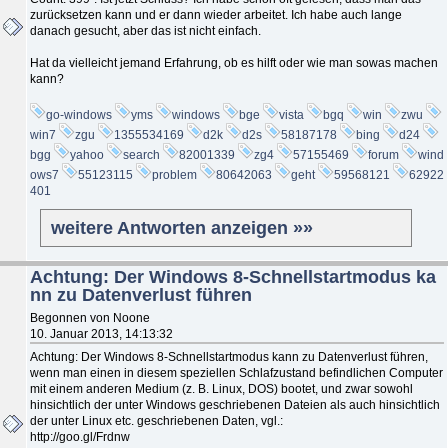
zurücksetzen kann und er dann wieder arbeitet. Ich habe auch lange
danach gesucht, aber das ist nicht einfach.
Hat da vielleicht jemand Erfahrung, ob es hilft oder wie man sowas machen
kann?
go-windows
yms
windows
bge
vista
bgq
win
zwu
win7
zgu
1355534169
d2k
d2s
58187178
bing
d24
bgg
yahoo
search
82001339
zg4
57155469
forum
wind
ows7
55123115
problem
80642063
geht
59568121
62922
401
weitere Antworten anzeigen »»
Achtung: Der Windows 8-Schnellstartmodus ka
nn zu Datenverlust führen
Begonnen von Noone
10. Januar 2013, 14:13:32
Achtung: Der Windows 8-Schnellstartmodus kann zu Datenverlust führen,
wenn man einen in diesem speziellen Schlafzustand befindlichen Computer
mit einem anderen Medium (z. B. Linux, DOS) bootet, und zwar sowohl
hinsichtlich der unter Windows geschriebenen Dateien als auch hinsichtlich
der unter Linux etc. geschriebenen Daten, vgl.:
http://goo.gl/Frdnw