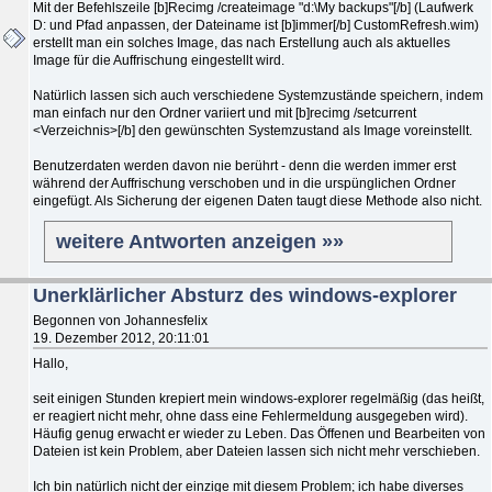
Mit der Befehlszeile [b]Recimg /createimage "d:\My backups"[/b] (Laufwerk
D: und Pfad anpassen, der Dateiname ist [b]immer[/b] CustomRefresh.wim)
erstellt man ein solches Image, das nach Erstellung auch als aktuelles
Image für die Auffrischung eingestellt wird.
Natürlich lassen sich auch verschiedene Systemzustände speichern, indem
man einfach nur den Ordner variiert und mit [b]recimg /setcurrent
<Verzeichnis>[/b] den gewünschten Systemzustand als Image voreinstellt.
Benutzerdaten werden davon nie berührt - denn die werden immer erst
während der Auffrischung verschoben und in die urspünglichen Ordner
eingefügt. Als Sicherung der eigenen Daten taugt diese Methode also nicht.
weitere Antworten anzeigen »»
Unerklärlicher Absturz des windows-explorer
Begonnen von Johannesfelix
19. Dezember 2012, 20:11:01
Hallo,
seit einigen Stunden krepiert mein windows-explorer regelmäßig (das heißt,
er reagiert nicht mehr, ohne dass eine Fehlermeldung ausgegeben wird).
Häufig genug erwacht er wieder zu Leben. Das Öffenen und Bearbeiten von
Dateien ist kein Problem, aber Dateien lassen sich nicht mehr verschieben.
Ich bin natürlich nicht der einzige mit diesem Problem; ich habe diverses