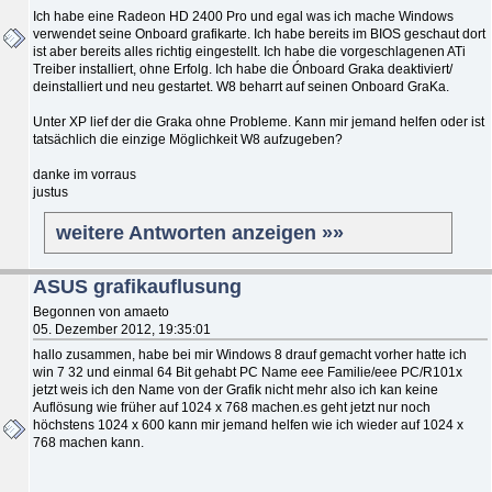
Ich habe eine Radeon HD 2400 Pro und egal was ich mache Windows
verwendet seine Onboard grafikarte. Ich habe bereits im BIOS geschaut dort
ist aber bereits alles richtig eingestellt. Ich habe die vorgeschlagenen ATi
Treiber installiert, ohne Erfolg. Ich habe die Ónboard Graka deaktiviert/
deinstalliert und neu gestartet. W8 beharrt auf seinen Onboard GraKa.
Unter XP lief der die Graka ohne Probleme. Kann mir jemand helfen oder ist
tatsächlich die einzige Möglichkeit W8 aufzugeben?
danke im vorraus
justus
weitere Antworten anzeigen »»
ASUS grafikauflusung
Begonnen von amaeto
05. Dezember 2012, 19:35:01
hallo zusammen, habe bei mir Windows 8 drauf gemacht vorher hatte ich
win 7 32 und einmal 64 Bit gehabt PC Name eee Familie/eee PC/R101x
jetzt weis ich den Name von der Grafik nicht mehr also ich kan keine
Auflösung wie früher auf 1024 x 768 machen.es geht jetzt nur noch
höchstens 1024 x 600 kann mir jemand helfen wie ich wieder auf 1024 x
768 machen kann.