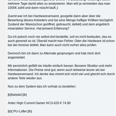
mehrere Tage damit alles zu analysieren. Man will ja vermeiden das man
1000€ zahlt und dann nüscht läuft.;)
Zuerst war ich bei Hardwareversand, googelte dann aber über die
Bewertung dieses Anbieters und las eine Menge heftiger Kritiken bezüglich
Zustand der Ware(schon geöffnet, gebraucht, defekt) und dem angeblich
miserablen Service. Hat jemand Erfahrung?
Da ich jedoch noch nie selbst dort bestellte, soll es nicht bedeuten, das es
auch generell so ist. Überall macht man Fehler. Oder die Hardware ist schon
bei der Anreise defekt. Man kann auch nicht vorher alles prüfen.
Dennoch bin ich dann zu Alternate gesprungen und hab mich dort
angemeldet.
Mir persönlich gefällt sie intuitiv einfach besser. Bessere Struktur und mehr
Informationen. Die Preise sind gut, wenn auch teilweise teurer als bei
Hardwareversand. Ich denke das nimmt sich nicht viel und gleicht sich durch
andere Teile wieder aus.
Nun zu dem System das ich vorhab zu bestellen:
[b]Netzteil:[/b]
Antec High Current Gamer HCG-620 € 74,90
[b]CPU-Lüfter:[/b]