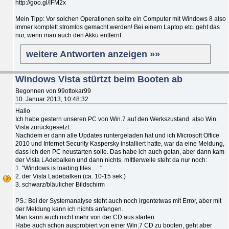
http://goo.gl/IFM2x
Mein Tipp: Vor solchen Operationen sollte ein Computer mit Windows 8 also
immer komplett stromlos gemacht werden! Bei einem Laptop etc. geht das
nur, wenn man auch den Akku entfernt.
weitere Antworten anzeigen »»
Windows Vista stürtzt beim Booten ab
Begonnen von 99ottokar99
10. Januar 2013, 10:48:32
Hallo
Ich habe gestern unseren PC von Win.7 auf den Werkszustand also Win.
Vista zurückgesetzt.
Nachdem er dann alle Updates runtergeladen hat und ich Microsoft Office
2010 und Internet Security Kaspersky installiert hatte, war da eine Meldung,
dass ich den PC neustarten solle. Das habe ich auch getan, aber dann kam
der Vista LAdebalken und dann nichts. mIttlerweile steht da nur noch:
1. "Windows is loading files .... "
2. der Vista Ladebalken (ca. 10-15 sek.)
3. schwarz/bläulicher Bildschirm
PS.: Bei der Systemanalyse steht auch noch irgentetwas mit Error, aber mit
der Meldung kann ich nichts anfangen.
Man kann auch nicht mehr von der CD aus starten.
Habe auch schon ausprobiert von einer Win.7 CD zu booten, geht aber