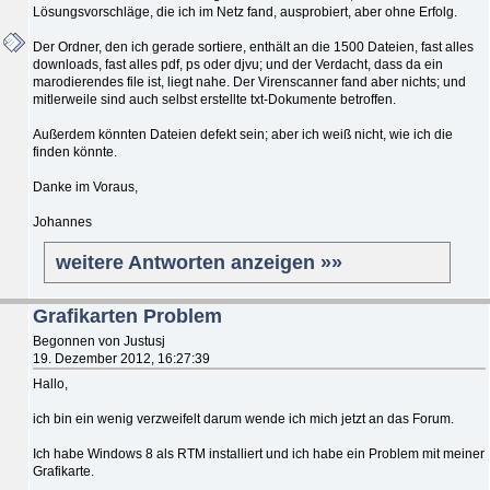
Lösungsvorschläge, die ich im Netz fand, ausprobiert, aber ohne Erfolg.
Der Ordner, den ich gerade sortiere, enthält an die 1500 Dateien, fast alles
downloads, fast alles pdf, ps oder djvu; und der Verdacht, dass da ein
marodierendes file ist, liegt nahe. Der Virenscanner fand aber nichts; und
mitlerweile sind auch selbst erstellte txt-Dokumente betroffen.
Außerdem könnten Dateien defekt sein; aber ich weiß nicht, wie ich die
finden könnte.
Danke im Voraus,
Johannes
weitere Antworten anzeigen »»
Grafikarten Problem
Begonnen von Justusj
19. Dezember 2012, 16:27:39
Hallo,
ich bin ein wenig verzweifelt darum wende ich mich jetzt an das Forum.
Ich habe Windows 8 als RTM installiert und ich habe ein Problem mit meiner
Grafikarte.