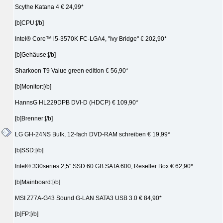
Scythe Katana 4 € 24,99*
[b]CPU:[/b]
Intel® Core™ i5-3570K FC-LGA4, "Ivy Bridge" € 202,90*
[b]Gehäuse:[/b]
Sharkoon T9 Value green edition € 56,90*
[b]Monitor:[/b]
HannsG HL229DPB DVI-D (HDCP) € 109,90*
[b]Brenner:[/b]
LG GH-24NS Bulk, 12-fach DVD-RAM schreiben € 19,99*
[b]SSD:[/b]
Intel® 330series 2,5" SSD 60 GB SATA 600, Reseller Box € 62,90*
[b]Mainboard:[/b]
MSI Z77A-G43 Sound G-LAN SATA3 USB 3.0 € 84,90*
[b]FP:[/b]