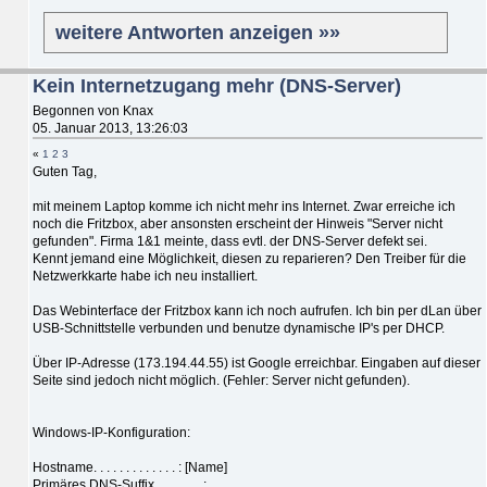
weitere Antworten anzeigen »»
Kein Internetzugang mehr (DNS-Server)
Begonnen von Knax
05. Januar 2013, 13:26:03
«
1
2
3
Guten Tag,
mit meinem Laptop komme ich nicht mehr ins Internet. Zwar erreiche ich
noch die Fritzbox, aber ansonsten erscheint der Hinweis "Server nicht
gefunden". Firma 1&1 meinte, dass evtl. der DNS-Server defekt sei.
Kennt jemand eine Möglichkeit, diesen zu reparieren? Den Treiber für die
Netzwerkkarte habe ich neu installiert.
Das Webinterface der Fritzbox kann ich noch aufrufen. Ich bin per dLan über
USB-Schnittstelle verbunden und benutze dynamische IP's per DHCP.
Über IP-Adresse (173.194.44.55) ist Google erreichbar. Eingaben auf dieser
Seite sind jedoch nicht möglich. (Fehler: Server nicht gefunden).
Windows-IP-Konfiguration:
Hostname. . . . . . . . . . . . . : [Name]
Primäres DNS-Suffix . . . . . . . :