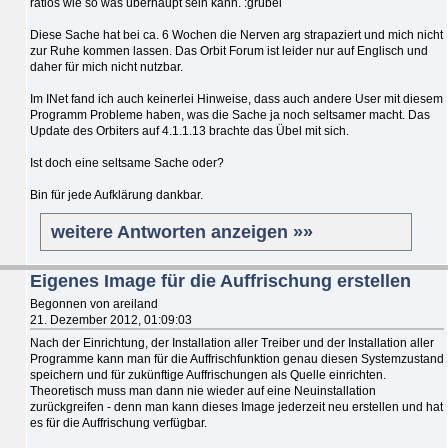
ratlos wie so was überhaupt sein kann. :grübel
Diese Sache hat bei ca. 6 Wochen die Nerven arg strapaziert und mich nicht
zur Ruhe kommen lassen. Das Orbit Forum ist leider nur auf Englisch und
daher für mich nicht nutzbar.
Im INet fand ich auch keinerlei Hinweise, dass auch andere User mit diesem
Programm Probleme haben, was die Sache ja noch seltsamer macht. Das
Update des Orbiters auf 4.1.1.13 brachte das Übel mit sich.
Ist doch eine seltsame Sache oder?
Bin für jede Aufklärung dankbar.
weitere Antworten anzeigen »»
Eigenes Image für die Auffrischung erstellen
Begonnen von areiland
21. Dezember 2012, 01:09:03
Nach der Einrichtung, der Installation aller Treiber und der Installation aller
Programme kann man für die Auffrischfunktion genau diesen Systemzustand
speichern und für zukünftige Auffrischungen als Quelle einrichten.
Theoretisch muss man dann nie wieder auf eine Neuinstallation
zurückgreifen - denn man kann dieses Image jederzeit neu erstellen und hat
es für die Auffrischung verfügbar.