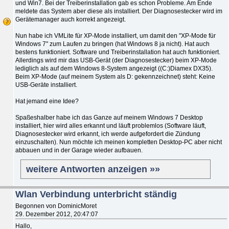
und Win7. Bei der Treiberinstallation gab es schon Probleme. Am Ende
meldete das System aber diese als installiert. Der Diagnosestecker wird im
Gerätemanager auch korrekt angezeigt.
Nun habe ich VMLite für XP-Mode installiert, um damit den "XP-Mode für
Windows 7" zum Laufen zu bringen (hat Windows 8 ja nicht). Hat auch
bestens funktioniert. Software und Treiberinstallation hat auch funktioniert.
Allerdings wird mir das USB-Gerät (der Diagnosestecker) beim XP-Mode
lediglich als auf dem Windows 8-System angezeigt ((C:)Diamex DX35).
Beim XP-Mode (auf meinem System als D: gekennzeichnet) steht: Keine
USB-Geräte installiert.
Hat jemand eine Idee?
Spaßeshalber habe ich das Ganze auf meinem Windows 7 Desktop
installiert, hier wird alles erkannt und läuft problemlos (Software läuft,
Diagnosestecker wird erkannt, ich werde aufgefordert die Zündung
einzuschalten). Nun möchte ich meinen kompletten Desktop-PC aber nicht
abbauen und in der Garage wieder aufbauen.
weitere Antworten anzeigen »»
Wlan Verbindung unterbricht ständig
Begonnen von DominicMoret
29. Dezember 2012, 20:47:07
Hallo,