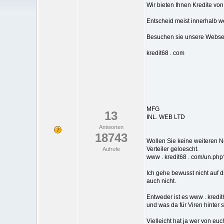
Wir bieten Ihnen Kredite vo
Entscheid meist innerhalb w
Besuchen sie unsere Websei
kredit68 . com
MFG
13
INL. WEB LTD
Antworten
18743
Wollen Sie keine weiteren N
Verteiler geloescht.
Aufrufe
www . kredit68 . com/un.ph
Ich gehe bewusst nicht auf d
auch nicht.
Entweder ist es www . kredi
und was da für Viren hinter 
Vielleicht hat ja wer von eu