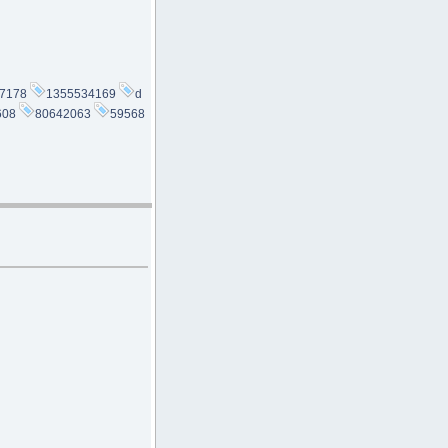
7178
1355534169
d
608
80642063
59568