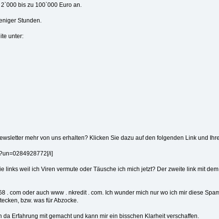
n 2`000 bis zu 100`000 Euro an.
eniger Stunden.
te unter:
ewsletter mehr von uns erhalten? Klicken Sie dazu auf den folgenden Link und Ihr
p?un=0284928772[/i]
ie links weil ich Viren vermute oder Täusche ich mich jetzt? Der zweite link mit d
t68 . com oder auch www . nkredit . com. Ich wunder mich nur wo ich mir diese Sp
stecken, bzw. was für Abzocke.
ch da Erfahrung mit gemacht und kann mir ein bisschen Klarheit verschaffen.