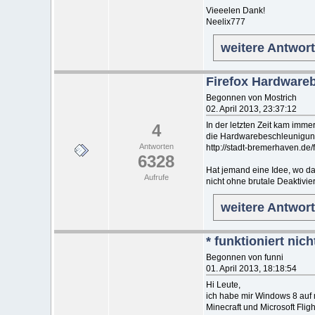
Vieeelen Dank!
Neelix777
weitere Antwor
Firefox Hardware
Begonnen von Mostrich
02. April 2013, 23:37:12
In der letzten Zeit kam imme
4
die Hardwarebeschleunigung
Antworten
http://stadt-bremerhaven.de
6328
Hat jemand eine Idee, wo da
Aufrufe
nicht ohne brutale Deaktivi
weitere Antwor
* funktioniert nic
Begonnen von funni
01. April 2013, 18:18:54
Hi Leute,
ich habe mir Windows 8 auf
Minecraft und Microsoft Flig