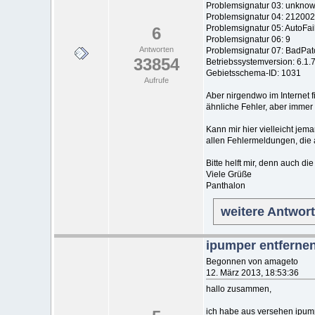
Problemsignatur 03: unkno
Problemsignatur 04: 21200
Problemsignatur 05: AutoFai
6
Problemsignatur 06: 9
Antworten
Problemsignatur 07: BadPat
33854
Betriebssystemversion: 6.1.
Gebietsschema-ID: 1031
Aufrufe
Aber nirgendwo im Internet 
ähnliche Fehler, aber immer
Kann mir hier vielleicht je
allen Fehlermeldungen, die 
Bitte helft mir, denn auch d
Viele Grüße
Panthalon
weitere Antwor
ipumper entfernen
Begonnen von amageto
12. März 2013, 18:53:36
hallo zusammen,
ich habe aus versehen ipump