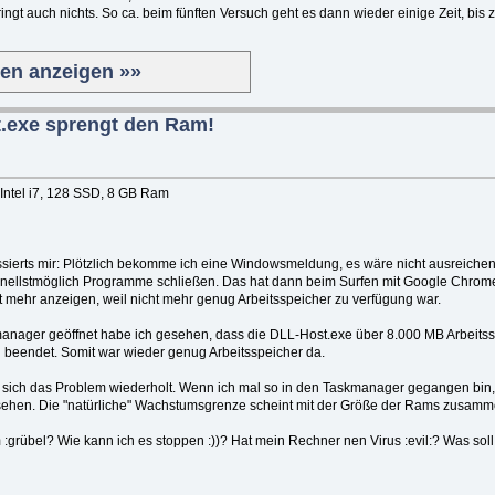
gt auch nichts. So ca. beim fünften Versuch geht es dann wieder einige Zeit, bis
ten anzeigen »»
t.exe sprengt den Ram!
 Intel i7, 128 SSD, 8 GB Ram
ssierts mir: Plötzlich bekomme ich eine Windowsmeldung, es wäre nicht ausreichen
schnellstmöglich Programme schließen. Das hat dann beim Surfen mit Google Chrome
lt mehr anzeigen, weil nicht mehr genug Arbeitsspeicher zu verfügung war.
nager geöffnet habe ich gesehen, dass die DLL-Host.exe über 8.000 MB Arbeitss
beendet. Somit war wieder genug Arbeitsspeicher da.
 sich das Problem wiederholt. Wenn ich mal so in den Taskmanager gegangen bin,
ehen. Die "natürliche" Wachstumsgrenze scheint mit der Größe der Rams zusamm
grübel? Wie kann ich es stoppen :))? Hat mein Rechner nen Virus :evil:? Was soll 