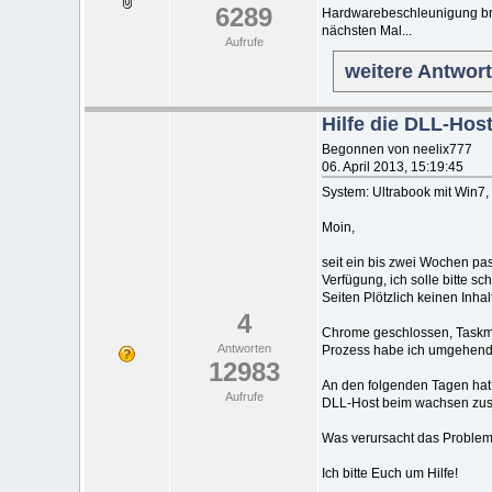
6289
Hardwarebeschleunigung brin
nächsten Mal...
Aufrufe
weitere Antwor
Hilfe die DLL-Hos
Begonnen von neelix777
06. April 2013, 15:19:45
System: Ultrabook mit Win7,
Moin,
seit ein bis zwei Wochen pa
Verfügung, ich solle bitte 
Seiten Plötzlich keinen Inha
4
Chrome geschlossen, Taskma
Antworten
Prozess habe ich umgehend 
12983
An den folgenden Tagen hat
Aufrufe
DLL-Host beim wachsen zus
Was verursacht das Problem :
Ich bitte Euch um Hilfe!