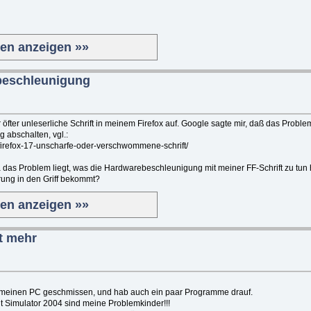
ten anzeigen »»
beschleunigung
r öfter unleserliche Schrift in meinem Firefox auf. Google sagte mir, daß das Proble
 abschalten, vgl.:
/firefox-17-unscharfe-oder-verschwommene-schrift/
 das Problem liegt, was die Hardwarebeschleunigung mit meiner FF-Schrift zu tu
erung in den Griff bekommt?
ten anzeigen »»
ht mehr
 meinen PC geschmissen, und hab auch ein paar Programme drauf.
ht Simulator 2004 sind meine Problemkinder!!!