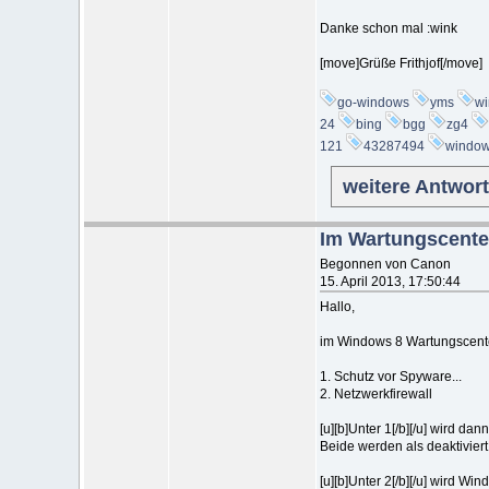
Danke schon mal :wink
[move]Grüße Frithjof[/move]
go-windows
yms
w
24
bing
bgg
zg4
121
43287494
windo
weitere Antwor
Im Wartungscenter 
Begonnen von Canon
15. April 2013, 17:50:44
Hallo,
im Windows 8 Wartungscente
1. Schutz vor Spyware...
2. Netzwerkfirewall
[u][b]Unter 1[/b][/u] wird d
Beide werden als deaktiviert
[u][b]Unter 2[/b][/u] wird Wi