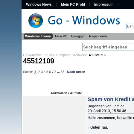
Windows News
Mein PC Profil
Impressum
Windows Forum
Mein PC
Einloggen
Registrieren
Go Windows Forum
»
Computer-Stichworte  
45512109
»
45512109
Seiten: [
1
]
2
3
4
5
6
7
8
...
83
Nach unten
Antworten / Aufrufe
Spam von Kredit 
Begonnen von Frithjof
20. April 2013, 15:50:46
Hallo zusammen, ich wollte
[i]Guten Tag,