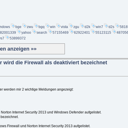
indows
bge
zwu
bgq
win
vista
zgu
d2k
win7
d2s
5818
82001339
yahoo
search
57155469
62922401
55123115
48705
ws7
53899372
ten anzeigen »»
wird die Firewall als deaktiviert bezeichnet
r werden mir 2 wichtige Meldungen angezeigt:
ann Norton Internet Security 2013 und Windows Defender aufgelistet.
 bezeichnet.
ndows Firewall und Norton Internet Security 2013 aufgelistet.