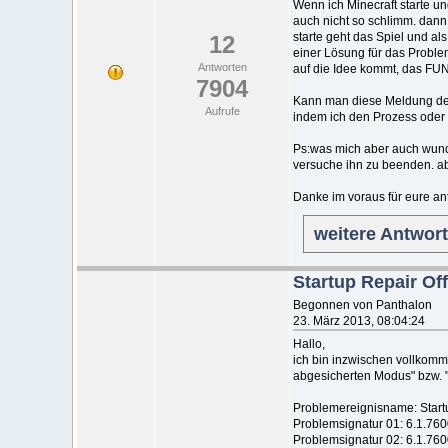
Wenn ich Minecraft starte und
auch nicht so schlimm. dann
starte geht das Spiel und al
12
einer Lösung für das Problem
Antworten
auf die Idee kommt, das FU
7904
Kann man diese Meldung de
Aufrufe
indem ich den Prozess oder
Ps:was mich aber auch wunder
versuche ihn zu beenden. abe
Danke im voraus für eure an
weitere Antwor
Startup Repair Off
Begonnen von Panthalon
23. März 2013, 08:04:24
Hallo,
ich bin inzwischen vollkomm
abgesicherten Modus" bzw. "
Problemereignisname: Startu
Problemsignatur 01: 6.1.76
Problemsignatur 02: 6.1.76