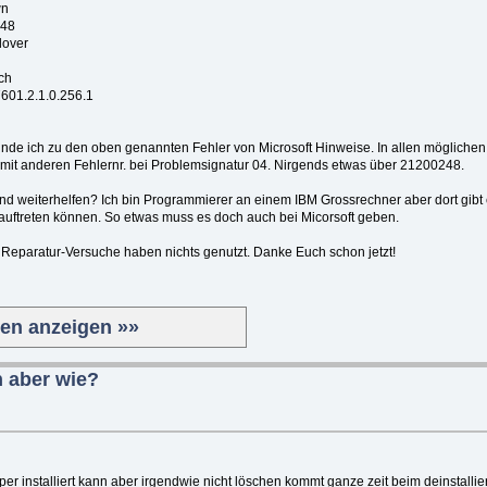
wn
248
lover
ch
7601.2.1.0.256.1
finde ich zu den oben genannten Fehler von Microsoft Hinweise. In allen möglichen
 mit anderen Fehlernr. bei Problemsignatur 04. Nirgends etwas über 21200248.
mand weiterhelfen? Ich bin Programmierer an einem IBM Grossrechner aber dort gibt
auftreten können. So etwas muss es doch auch bei Micorsoft geben.
ie Reparatur-Versuche haben nichts genutzt. Danke Euch schon jetzt!
ten anzeigen »»
 aber wie?
er installiert kann aber irgendwie nicht löschen kommt ganze zeit beim deinstalli