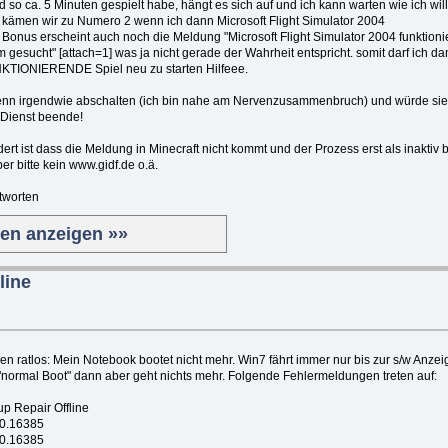
 so ca. 5 Minuten gespielt habe, hängt es sich auf und ich kann warten wie ich will 
 kämen wir zu Numero 2 wenn ich dann Microsoft Flight Simulator 2004
s Bonus erscheint auch noch die Meldung "Microsoft Flight Simulator 2004 funktioni
 gesucht" [attach=1] was ja nicht gerade der Wahrheit entspricht. somit darf ich da
NKTIONIERENDE Spiel neu zu starten Hilfeee.
nn irgendwie abschalten (ich bin nahe am Nervenzusammenbruch) und würde sie 
 Dienst beende!
t ist dass die Meldung in Minecraft nicht kommt und der Prozess erst als inaktiv 
r bitte kein www.gidf.de o.ä.
tworten
ten anzeigen »»
line
en ratlos: Mein Notebook bootet nicht mehr. Win7 fährt immer nur bis zur s/w Anze
normal Boot" dann aber geht nichts mehr. Folgende Fehlermeldungen treten auf:
p Repair Offline
00.16385
00.16385