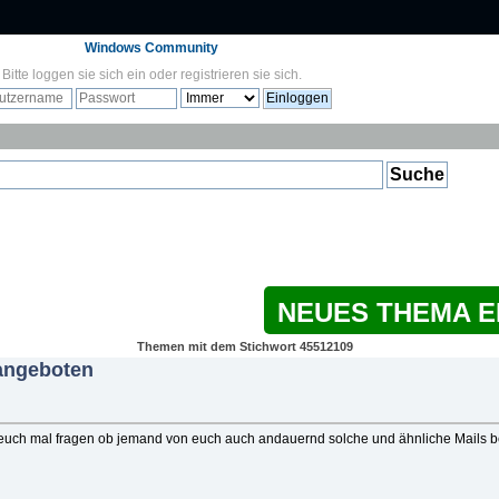
Windows Community
Bitte
loggen sie sich ein
oder
registrieren sie sich
.
NEUES THEMA 
Themen mit dem Stichwort 45512109
angeboten
 euch mal fragen ob jemand von euch auch andauernd solche und ähnliche Mails 