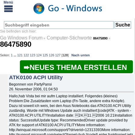
Go Windows Forum
Computer-Stichworte
»
86475890
»
86475890
Seiten:
1
...
121
122
123
124
125
126
127
[
128
]
Nach unten
NEUES THEMA ERSTELLEN
ATK0100 ACPI Utility
Begonnen von PartyPansi
26. November 2006, 01:04:50
Hallo,hab Vista bei mir aufm Laptop installiert. Folgendes (kleines)
Problem:Die Zusatztasten vom Laptop (Fn-Taste, andere extra Knöpfe).
Dazu ist soweit ich weis, bei den Asus Notebooks das ATK0100 ACPI Utility
zuständig. Wurde mit WIndows Update auch installiert:[code]ATK - system -
ATK0100 ACPI UTILITYInstallation date: 24.11.2006 16:21Installation
status: SuccessfulUpdate type: RecommendedDriver update provided by
ATK for support of ATK0100 ACPI UTILITYMore information:
http://winqual.microsoft.com/support/?driverid=12313393More information:
http://support.microsoft.com/select/?target=hub [/code]Leider funktioniert jetz