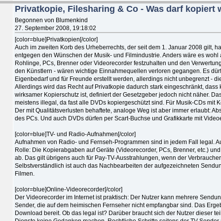
Privatkopie, Filesharing & Co - Was darf kopiert
Begonnen von Blumenkind
27. September 2008, 19:18:02
[color=blue]Privatkopien[/color]
Auch im zweiten Korb des Urheberrechts, der seit dem 1. Januar 2008 gilt, ha
entgegen den Wünschen der Musik- und Filmindustrie. Anders wäre es wohl
Rohlinge, PCs, Brenner oder Videorecorder festzuhalten und den Verwertun
den Künstlern - wären wichtige Einnahmequellen verloren gegangen. Es dür
Eigenbedarf und für Freunde erstellt werden, allerdings nicht unbegrenzt -
Allerdings wird das Recht auf Privatkopie dadurch stark eingeschränkt, das
wirksamer Kopierschutz ist, definiert der Gesetzgeber jedoch nicht näher. Da
meistens illegal, da fast alle DVDs kopiergeschützt sind. Für Musik-CDs mit K
Der mit Qualitätsverlusten behaftete, analoge Weg ist aber immer erlaubt: 
des PCs. Und auch DVDs dürfen per Scart-Buchse und Grafikkarte mit Vide
[color=blue]TV- und Radio-Aufnahmen[/color]
Aufnahmen von Radio- und Fernseh-Programmen sind in jedem Fall legal. Au
Rolle: Die Kopierabgaben auf Geräte (Videorecorder, PCs, Brenner, etc.) 
ab. Das gilt übrigens auch für Pay-TV-Ausstrahlungen, wenn der Verbrauch
Selbstverständlich ist auch das Nachbearbeiten der aufgezeichneten Sendu
Filmen.
[color=blue]Online-Videorecorder[/color]
Der Videorecorder im Internet ist praktisch: Der Nutzer kann mehrere Sen
Sender, die auf dem heimischen Fernseher nicht empfangbar sind. Das Erg
Download bereit. Ob das legal ist? Darüber braucht sich der Nutzer dieser teil
Dienste keine Gedanken machen. Rechtliche Schritte seitens der TV-Sender