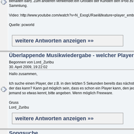
behalten darf). Zum anderen verwendet ein Großteil der Kunden den iPod zu 
Sammlung.
Video: http://www.youtube.com/watch?v=N_ExogURaeI&feature=player_em
Quelle: pcworld
weitere Antworten anzeigen »»
Überlappende Musikwiedergabe - welcher Playe
Begonnen von Lord_Zuribu
30. April 2009, 19:22:02
Hallo zusammen,
Ich suche einen Player, der z.B. in den letzten 5 Sekunden bereits das näch
der das kann? Kann gut möglich sein, dass es schon ein Player kann, den jed
jemand so etwas kennt, bitte angeben. Wenn möglich Freeware.
Gruss
Lord_Zuribu
weitere Antworten anzeigen »»
Songsuche