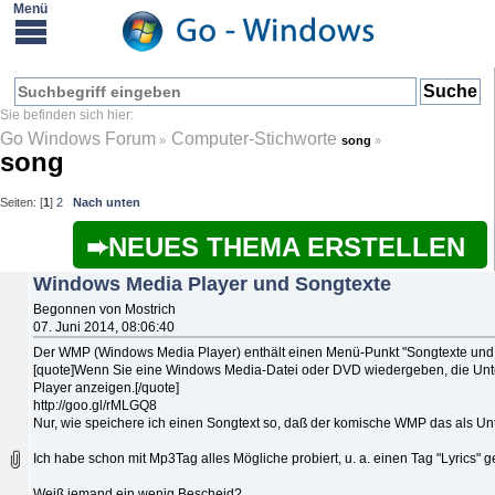
Go Windows Forum
Computer-Stichworte
»
song
»
song
Seiten: [
1
]
2
Nach unten
NEUES THEMA ERSTELLEN
Windows Media Player und Songtexte
Begonnen von Mostrich
07. Juni 2014, 08:06:40
Der WMP (Windows Media Player) enthält einen Menü-Punkt "Songtexte und Unte
[quote]Wenn Sie eine Windows Media-Datei oder DVD wiedergeben, die Unter
Player anzeigen.[/quote]
http://goo.gl/rMLGQ8
Nur, wie speichere ich einen Songtext so, daß der komische WMP das als Unte
Ich habe schon mit Mp3Tag alles Mögliche probiert, u. a. einen Tag "Lyrics" ges
Weiß jemand ein wenig Bescheid?