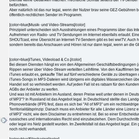
befürchten.
Aber natürlich ist das nur legal, wenn der Nutzer brav seine GEZ-Gebühren b
öffentlich-rechtlichen Sender im Programm.
[color=blue]Musik- und Video-Streams[/color]
Prinzipiell unterscheiden sich Ausstrahlungen eines Programms über das Intern
Aufnehmen von Radio- und TV-Sendungen im Internet ebenfalls erlaubt. Eine
SHOUTcast, eine Übersicht an Internet-TV-Sendern gibt es bei wwiTV. Auch hier
sondern bereits das Anschauen und Hören ist nur dann legal, wenn an die GE
[color=blue]iTunes, Videoload & Co.[/color]
Bei diesen Diensten hängt es von den Allgemeinen Geschäftsbedingungen (A
Rippen seiner über Video-Stream verteilten Leihfilme. Von den Kauffilmen bei
iTunes erlaubt es, gekaufte Titel auf fünf verschiedene Geräte zu übertrag
iTunes-Songs in MP3-Dateien wird übrigens ein digitales Wasserzeichen übert
Handel soll so verhindert werden. Auf jeden Fall ist es ratsam für den Kunde
AGBs der Anbieter zu werfen.
Und was ist mit Anbietern im Ausland, deren Preise weit unter denen in Deuts
of MP3"? In Russland ist das Angebot legal. In Deutschland stellte das Land
Phonoverbände (IFPI) fest, dass es sich bei "All of MP3" um ein rechtswidrig
Territorialitätsprinzip: Danach muss ein Anbieter für alle Länder eine Lizenz 
of MP3" nicht, wie dem Disclaimer zu entnehmen ist. Bei so einer Entscheidun
russisches und internationales Recht sind einzubeziehen. Dem Durchschnittsu
oder legal ins Netz gestellt wurden. Im Zweifelsfall ist das Angebot legal. Ei
noch nicht verhandelt.
[color=blue]Filesharing[/color]