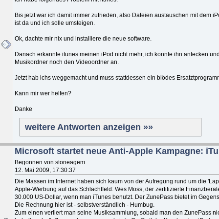
Bis jetzt war ich damit immer zufrieden, also Dateien austauschen mit dem 
ist da und ich solle umsteigen.
Ok, dachte mir nix und installiere die neue software.
Danach erkannte itunes meinen iPod nicht mehr, ich konnte ihn antecken un
Musikordner noch den Videoordner an.
Jetzt hab ichs weggemacht und muss stattdessen ein blödes Ersatztprogra
Kann mir wer helfen?
Danke
weitere Antworten anzeigen »»
Microsoft startet neue Anti-Apple Kampagne: iTu
Begonnen von stoneagem
12. Mai 2009, 17:30:37
Die Massen im Internet haben sich kaum von der Aufregung rund um die 'Lapto
Apple-Werbung auf das Schlachtfeld: Wes Moss, der zertifizierte Finanzberat
30.000 US-Dollar, wenn man iTunes benutzt. Der ZunePass bietet im Gegensa
Die Rechnung hier ist - selbstverständlich - Humbug.
Zum einen verliert man seine Musiksammlung, sobald man den ZunePass nich