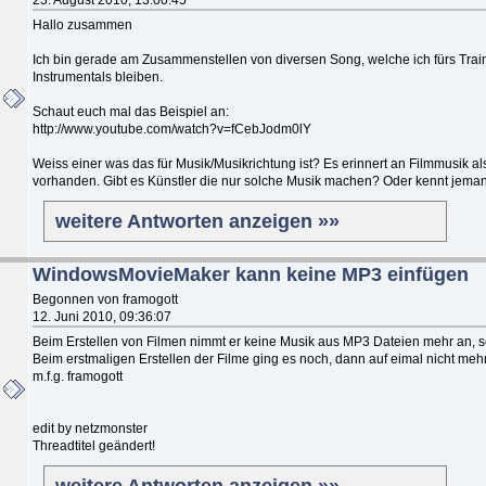
Hallo zusammen
Ich bin gerade am Zusammenstellen von diversen Song, welche ich fürs Trai
Instrumentals bleiben.
Schaut euch mal das Beispiel an:
http://www.youtube.com/watch?v=fCebJodm0lY
Weiss einer was das für Musik/Musikrichtung ist? Es erinnert an Filmmusik al
vorhanden. Gibt es Künstler die nur solche Musik machen? Oder kennt jeman
weitere Antworten anzeigen »»
WindowsMovieMaker kann keine MP3 einfügen
Begonnen von framogott
12. Juni 2010, 09:36:07
Beim Erstellen von Filmen nimmt er keine Musik aus MP3 Dateien mehr an,
Beim erstmaligen Erstellen der Filme ging es noch, dann auf eimal nicht meh
m.f.g. framogott
edit by netzmonster
Threadtitel geändert!
weitere Antworten anzeigen »»