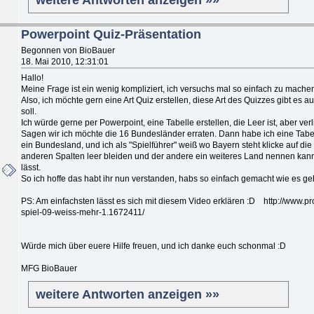
Powerpoint Quiz-Präsentation
Begonnen von BioBauer
18. Mai 2010, 12:31:01
Hallo!
Meine Frage ist ein wenig kompliziert, ich versuchs mal so einfach zu machen
Also, ich möchte gern eine Art Quiz erstellen, diese Art des Quizzes gibt es
soll.
Ich würde gerne per Powerpoint, eine Tabelle erstellen, die Leer ist, aber verli
Sagen wir ich möchte die 16 Bundesländer erraten. Dann habe ich eine Tabelle 
ein Bundesland, und ich als "Spielführer" weiß wo Bayern steht klicke auf die
anderen Spalten leer bleiden und der andere ein weiteres Land nennen kann 
lässt.
So ich hoffe das habt ihr nun verstanden, habs so einfach gemacht wie es geh
PS: Am einfachsten lässt es sich mit diesem Video erklären :D http://www.p
spiel-09-weiss-mehr-1.1672411/
Würde mich über euere Hilfe freuen, und ich danke euch schonmal :D
MFG BioBauer
weitere Antworten anzeigen »»