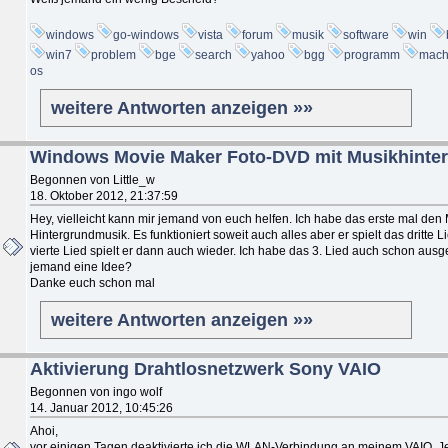
windows
go-windows
vista
forum
musik
software
win
win7
problem
bge
search
yahoo
bgg
programm
mac
os
weitere Antworten anzeigen »»
Windows Movie Maker Foto-DVD mit Musikhinte
Begonnen von Little_w
18. Oktober 2012, 21:37:59
Hey, vielleicht kann mir jemand von euch helfen. Ich habe das erste mal den
Hintergrundmusik. Es funktioniert soweit auch alles aber er spielt das dritte 
vierte Lied spielt er dann auch wieder. Ich habe das 3. Lied auch schon ausge
jemand eine Idee?
Danke euch schon mal
weitere Antworten anzeigen »»
Aktivierung Drahtlosnetzwerk Sony VAIO
Begonnen von ingo wolf
14. Januar 2012, 10:45:26
Ahoi,
vor einigen Tagen deaktivierte ich die WLAN-Verbindung an meinem VAIO. Jetz