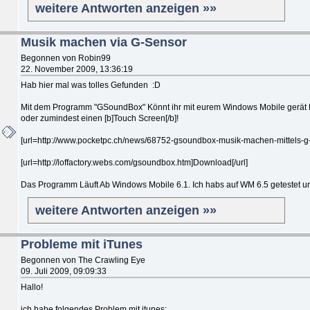
weitere Antworten anzeigen »»
Musik machen via G-Sensor
Begonnen von Robin99
22. November 2009, 13:36:19
Hab hier mal was tolles Gefunden :D
Mit dem Programm "GSoundBox" Könnt ihr mit eurem Windows Mobile gerät Mu
oder zumindest einen [b]Touch Screen[/b]!
[url=http://www.pocketpc.ch/news/68752-gsoundbox-musik-machen-mittels-g-se
[url=http://loffactory.webs.com/gsoundbox.htm]Download[/url]
Das Programm Läuft Ab Windows Mobile 6.1. Ich habs auf WM 6.5 getestet und
weitere Antworten anzeigen »»
Probleme mit iTunes
Begonnen von The Crawling Eye
09. Juli 2009, 09:09:33
Hallo!
ich habe folgendes Problem mit itunes: