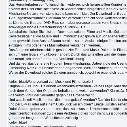
Das Herunterladen von "offensichtlich widerrechtlich hergestellten Kopien" is
erkennt der User eine "offensichtlich widerrechtlich hergestellte Kopie"? We
Filesharing-Netzwerken steht, ist die Lage wohl klar: Der Download ist illeg
TV ausgestrahlt wurde? Hier kann der Verbraucher nicht ohne weiteres feststel
es könnte ein illegaler DVD-Ripp sein, aber genauso gut ein vom Bildschirm
schwieriger ist die Unterscheidung bei Musik-CDs.
Aus strafrechtlicher Sicht ist der Download solcher Filme und Musikstücke unb
Gesetzeslage hat die Musik- und Filmindustrie Anspruch auf Schadenersatz
unter gewerblichem Ausmaß kann bereits - so die Ansicht einiger Juristen un
einzigen Films oder eines Musikalbums verstanden werden.
Das Anbieten urheberrechtlich geschützter Film- und Musik-Dateien in Filesh
sich um eine legale Privatkopie handelt: Durch das Einstellen wird die Kop
das nennt sich dann "unerlaubte Veröffentlichung".
Und da liegt das generelle Problem beim Filesharing: Dateien, die der User
Filesharing-Netz zum Herunterladen angeboten. Weil das Anbieten urheberrech
Weise der Download solcher Dateien unmöglich, obwohl er eigentlich legal 
[color=blue]Weiterverkauf von Musik und Filmen[/color]
Original-DVDs und CDs dürfen weiterverkauft werden - keine Frage. Aber darf 
nach dem Verkauf der Originale behalten und weiter verwenden? Klares Ja. Der
- da verstößt nur der Verkäufer gegen das Urheberrecht.
Und was ist mit Musikdateien, die online gekauft wurden? Darf der Käufer ei
und per E-Mail oder auf einem USB-Stick verschicken? Einige Juristen sehen
Datei. Andere geben zu bedenken, dass so etwas im Urheberrecht nicht ausdrü
Gerichtsentscheidungen zu diesem Problem gibt es noch nicht. Es ist ungekl
genannten imaginären Werkstücken zulässig ist.
[color=blue]
Verkauf von Software - ein Sonderfall[/color]