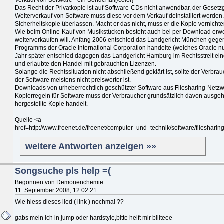
Das Recht der Privatkopie ist auf Software-CDs nicht anwendbar, der Gesetz
Weiterverkauf von Software muss diese vor dem Verkauf deinstalliert werde
Sicherheitskopie überlassen. Macht er das nicht, muss er die Kopie vernichte
Wie beim Online-Kauf von Musikstücken besteht auch bei per Download erwo
weiterverkaufen will. Anfang 2006 entschied das Landgericht München gegen
Programms der Oracle International Corporation handelte (welches Oracle n
Jahr später entschied dagegen das Landgericht Hamburg im Rechtsstreit ei
und erlaubte den Handel mit gebrauchten Lizenzen.
Solange die Rechtssituation nicht abschließend geklärt ist, sollte der Verb
der Software meistens nicht preiswerter ist.
Downloads von urheberrechtlich geschützter Software aus Filesharing-Netzwe
Kopierregeln für Software muss der Verbraucher grundsätzlich davon ausgeh
hergestellte Kopie handelt.
Quelle <a
href=http://www.freenet.de/freenet/computer_und_technik/software/fileshar
weitere Antworten anzeigen »»
Songsuche pls help =(
Begonnen von Demonenchemie
11. September 2008, 12:02:21
Wie hiess dieses lied ( link ) nochmal ??
gabs mein ich in jump oder hardstyle,bitte helft mir biiiteee