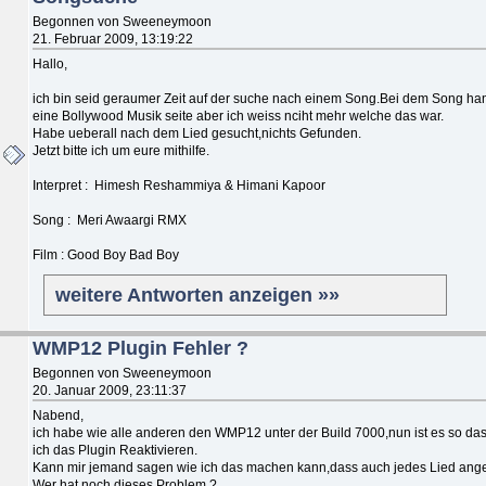
Begonnen von Sweeneymoon
21. Februar 2009, 13:19:22
Hallo,
ich bin seid geraumer Zeit auf der suche nach einem Song.Bei dem Song han
eine Bollywood Musik seite aber ich weiss nciht mehr welche das war.
Habe ueberall nach dem Lied gesucht,nichts Gefunden.
Jetzt bitte ich um eure mithilfe.
Interpret : Himesh Reshammiya & Himani Kapoor
Song : Meri Awaargi RMX
Film : Good Boy Bad Boy
weitere Antworten anzeigen »»
WMP12 Plugin Fehler ?
Begonnen von Sweeneymoon
20. Januar 2009, 23:11:37
Nabend,
ich habe wie alle anderen den WMP12 unter der Build 7000,nun ist es so d
ich das Plugin Reaktivieren.
Kann mir jemand sagen wie ich das machen kann,dass auch jedes Lied angez
Wer hat noch dieses Problem ?