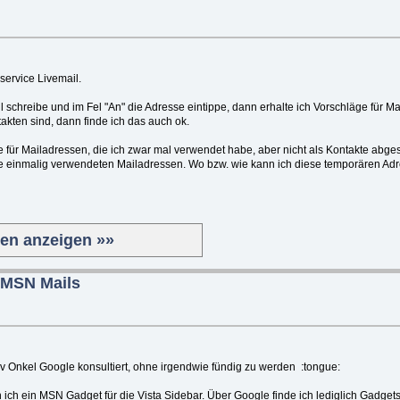
lservice Livemail.
l schreibe und im Fel "An" die Adresse eintippe, dann erhalte ich Vorschläge für 
kten sind, dann finde ich das auch ok.
e für Mailadressen, die ich zwar mal verwendet habe, aber nicht als Kontakte abge
se einmalig verwendeten Mailadressen. Wo bzw. wie kann ich diese temporären Ad
ten anzeigen »»
 MSN Mails
nsiv Onkel Google konsultiert, ohne irgendwie fündig zu werden :tongue:
ch ich ein MSN Gadget für die Vista Sidebar. Über Google finde ich lediglich Gadg