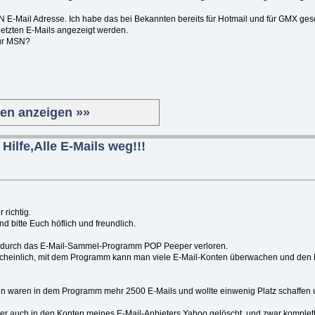
N E-Mail Adresse. Ich habe das bei Bekannten bereits für Hotmail und für GMX ges
 letzten E-Mails angezeigt werden.
ür MSN?
ten anzeigen »»
Hilfe,Alle E-Mails weg!!!
r richtig.
nd bitte Euch höflich und freundlich.
h durch das E-Mail-Sammel-Programm POP Peeper verloren.
cheinlich, mit dem Programm kann man viele E-Mail-Konten überwachen und den P
un waren in dem Programm mehr 2500 E-Mails und wollte einwenig Platz schaffen 
ber auch in den Konten meines E-Mail-Anbieters Yahoo gelöscht, und zwar komplett