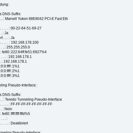
ndung:
DNS-Suffix:
 . . : Marvell Yukon 88E8042 PCI-E Fast Eth
 . . . : 00-22-64-51-69-27
. : Ja
. . . : Ja
 . . . : 192.168.178.100
 . . : 255.255.255.0
. . : fe80::222:64ff:fe51:6927%4
. . . : 192.168.178.1
. . : 192.168.178.1
f::1%1
f::2%1
f::3%1
ling Pseudo-Interface:
DNS-Suffix:
 . . : Teredo Tunneling Pseudo-Interface
 . . . : FF-FF-FF-FF-FF-FF-FF-FF
 . : Nein
 fe80::ffff:ffff:fffd%5
. . :
 . . : Deaktiviert
nneling Pseudo-Interface: