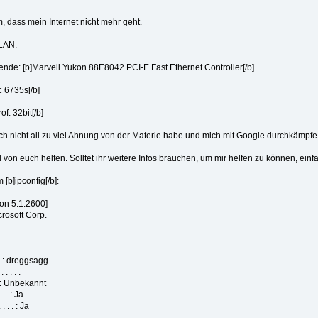
, dass mein Internet nicht mehr geht.
-LAN.
ende: [b]Marvell Yukon 88E8042 PCI-E Fast Ethernet Controller[/b]
c 6735s[/b]
f. 32bit[/b]
ch nicht all zu viel Ahnung von der Materie habe und mich mit Google durchkämpfe
d von euch helfen. Solltet ihr weitere Infos brauchen, um mir helfen zu können, ein
[b]ipconfig[/b]:
on 5.1.2600]
rosoft Corp.
 . : dreggsagg
 . . :
 . : Unbekannt
 . : Ja
. . : Ja