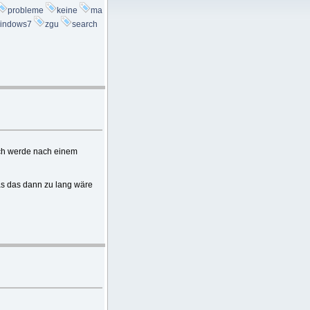
probleme
keine
ma
indows7
zgu
search
ich werde nach einem
as das dann zu lang wäre