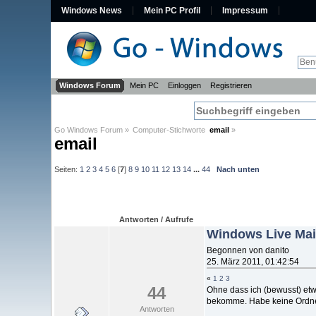
Windows News
Mein PC Profil
Impressum
Windows Forum
Mein PC
Einloggen
Registrieren
Go Windows Forum
»
Computer-Stichworte  
email
»
email
Seiten:
1
2
3
4
5
6
[
7
]
8
9
10
11
12
13
14
...
44
Nach unten
Antworten / Aufrufe
Windows Live Mail
Begonnen von danito
25. März 2011, 01:42:54
«
1
2
3
44
Ohne dass ich (bewusst) etw
bekomme. Habe keine Ordn
Antworten