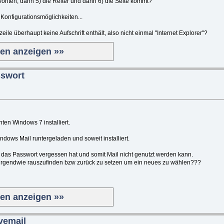
voriten, dann 5) die Reiter und dann 6) die Seite kommt?
 Konfigurationsmöglichkeiten...
mzeile überhaupt keine Aufschrift enthält, also nicht einmal "Internet Explorer"?
ten anzeigen »»
sswort
ten Windows 7 installiert.
dows Mail runtergeladen und soweit installiert.
e das Passwort vergessen hat und somit Mail nicht genutzt werden kann.
t irgendwie rauszufinden bzw zurück zu setzen um ein neues zu wählen???
ten anzeigen »»
ivemail