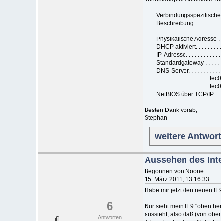
Verbindungsspezifisches 
Beschreibung. . . . . . . . .
Physikalische Adresse . . .
DHCP aktiviert. . . . . . . . .
IP-Adresse. . . . . . . . . . 
Standardgateway . . . . . . . 
DNS-Server. . . . . . . . . . . 
fec0:0:0:fff
fec0:0:0:fff
NetBIOS über TCP/IP . . . . .
Besten Dank vorab,
Stephan
weitere Antwor
Aussehen des Inte
Begonnen von Noone
15. März 2011, 13:16:33
Habe mir jetzt den neuen IE9
6
Nur sieht mein IE9 "oben he
aussieht, also daß (von oben
Antworten