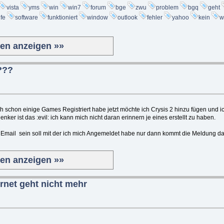
vista
yms
win
win7
forum
bge
zwu
problem
bgq
geht
lfe
software
funktioniert
window
outlook
fehler
yahoo
kein
w
ten anzeigen »»
???
h schon einige Games Registriert habe jetzt möchte ich Crysis 2 hinzu fügen und 
ker ist das :evil: ich kann mich nicht daran erinnern je eines erstellt zu haben.
 Email sein soll mit der ich mich Angemeldet habe nur dann kommt die Meldung d
ten anzeigen »»
ernet geht nicht mehr