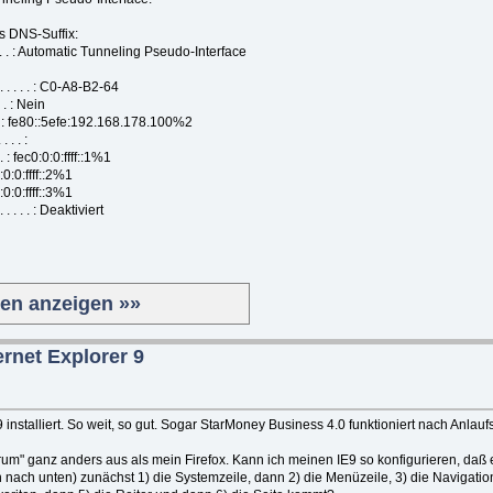
DNS-Suffix:
 . . : Automatic Tunneling Pseudo-Interface
 . . . : C0-A8-B2-64
 . : Nein
. . : fe80::5efe:192.168.178.100%2
. . :
. : fec0:0:0:ffff::1%1
f::2%1
f::3%1
 . . : Deaktiviert
ten anzeigen »»
rnet Explorer 9
 installiert. So weit, so gut. Sogar StarMoney Business 4.0 funktioniert nach Anlauf
rum" ganz anders aus als mein Firefox. Kann ich meinen IE9 so konfigurieren, daß
 nach unten) zunächst 1) die Systemzeile, dann 2) die Menüzeile, 3) die Navigation 