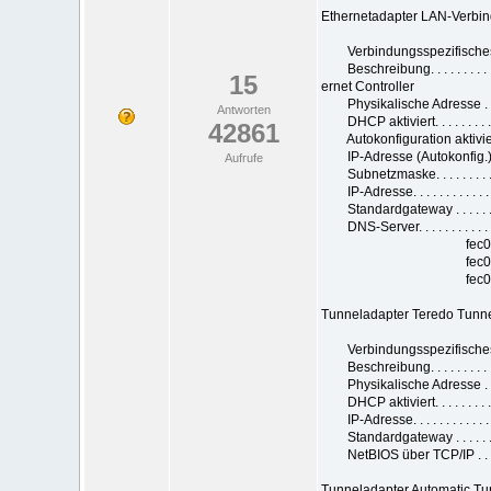
Ethernetadapter LAN-Verbi
Verbindungsspezifisches 
Beschreibung. . . . . . . . .
15
ernet Controller
Physikalische Adresse . . .
Antworten
DHCP aktiviert. . . . . . . . . 
42861
Autokonfiguration aktiviert 
IP-Adresse (Autokonfig.). .
Aufrufe
Subnetzmaske. . . . . . . . .
IP-Adresse. . . . . . . . . . 
Standardgateway . . . . . . 
DNS-Server. . . . . . . . . . 
fec0:0:0:fff
fec0:0:0:fff
fec0:0:0:fff
Tunneladapter Teredo Tunne
Verbindungsspezifisches 
Beschreibung. . . . . . . . .
Physikalische Adresse . . .
DHCP aktiviert. . . . . . . . .
IP-Adresse. . . . . . . . . . . . :
Standardgateway . . . . . . . 
NetBIOS über TCP/IP . . . . .
Tunneladapter Automatic Tu