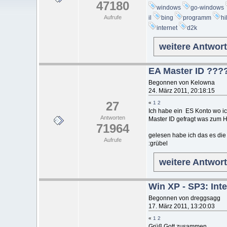
47180
windows
go-windows
Aufrufe
il
bing
programm
hi
internet
d2k
weitere Antwor
EA Master ID ???
Begonnen von Kelowna
24. März 2011, 20:18:15
27
«
1
2
Ich habe ein ES Konto wo ic
Antworten
Master ID gefragt was zum Hen
71964
gelesen habe ich das es die
Aufrufe
:grübel
weitere Antwor
Win XP - SP3: Int
Begonnen von dreggsagg
17. März 2011, 13:20:03
«
1
2
Grüß Gott zusammen,