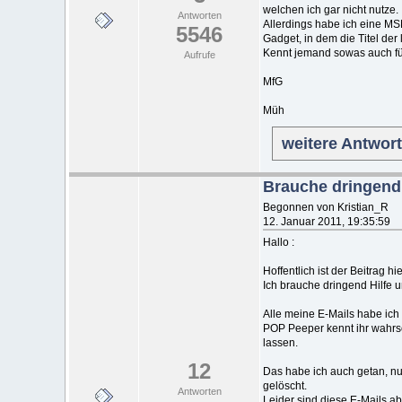
welchen ich gar nicht nutze.
Antworten
Allerdings habe ich eine MS
5546
Gadget, in dem die Titel der
Kennt jemand sowas auch f
Aufrufe
MfG
Müh
weitere Antwor
Brauche dringend 
Begonnen von Kristian_R
12. Januar 2011, 19:35:59
Hallo :
Hoffentlich ist der Beitrag hie
Ich brauche dringend Hilfe u
Alle meine E-Mails habe ic
POP Peeper kennt ihr wahrs
lassen.
12
Das habe ich auch getan, n
gelöscht.
Antworten
Leider sind diese E-Mails a