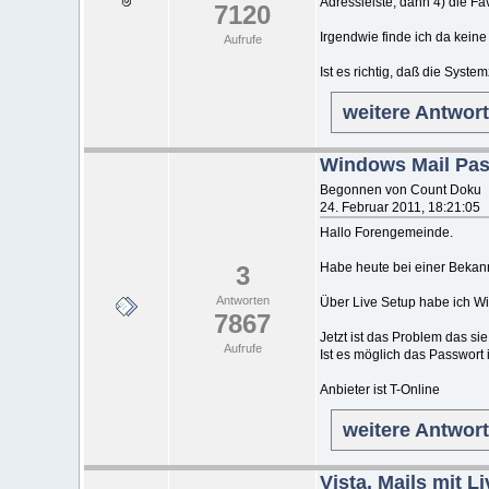
Adressleiste, dann 4) die Fa
7120
Irgendwie finde ich da keine
Aufrufe
Ist es richtig, daß die Syste
weitere Antwor
Windows Mail Pa
Begonnen von Count Doku
24. Februar 2011, 18:21:05
Hallo Forengemeinde.
Habe heute bei einer Bekann
3
Antworten
Über Live Setup habe ich Win
7867
Jetzt ist das Problem das si
Aufrufe
Ist es möglich das Passwor
Anbieter ist T-Online
weitere Antwor
Vista, Mails mit L