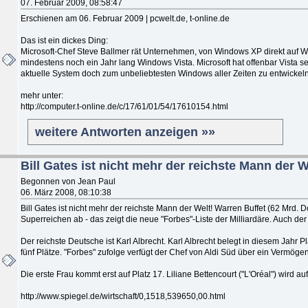
07. Februar 2009, 08:58:47
Erschienen am 06. Februar 2009 | pcwelt.de, t-online.de
Das ist ein dickes Ding:
Microsoft-Chef Steve Ballmer rät Unternehmen, von Windows XP direkt auf W
mindestens noch ein Jahr lang Windows Vista. Microsoft hat offenbar Vista s
aktuelle System doch zum unbeliebtesten Windows aller Zeiten zu entwickeln
mehr unter:
http://computer.t-online.de/c/17/61/01/54/17610154.html
weitere Antworten anzeigen »»
Bill Gates ist nicht mehr der reichste Mann der W
Begonnen von Jean Paul
06. März 2008, 08:10:38
Bill Gates ist nicht mehr der reichste Mann der Welt! Warren Buffet (62 Mrd. D
Superreichen ab - das zeigt die neue "Forbes"-Liste der Milliardäre. Auch de
Der reichste Deutsche ist Karl Albrecht. Karl Albrecht belegt in diesem Jahr 
fünf Plätze. "Forbes" zufolge verfügt der Chef von Aldi Süd über ein Vermögen
Die erste Frau kommt erst auf Platz 17. Liliane Bettencourt ("L'Oréal") wird au
http://www.spiegel.de/wirtschaft/0,1518,539650,00.html