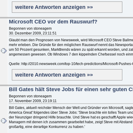
weitere Antworten anzeigen »»
Microsoft CEO vor dem Rauswurf?
Begonnen von stoneagem
30. Dezember 2009, 23:11:51
Glaubt man den Prognosen von Newsweek, wird Microsoft CEO Steve Ballmer
mehr erleben. Die Gründe für den möglichen Rauswurf nennt das Newsportal dir
um 50 Prozent gesunken, Markttrends wären zu spät erkannt worden, und zahl
angemessen gewesen. Ob Windows 7 den kippelnden Chefsessel noch einmal 
Quelle: http://2010.newsweek.com/top-10/tech-predictions/Microsoft-Pushes-
weitere Antworten anzeigen »»
Bill Gates hält Steve Jobs für einen sehr guten 
Begonnen von stoneagem
17. November 2009, 23:19:11
Bill Gates, aktuell reichster Mensch der Welt und Gründer von Microsoft, sag
America Great' folgendes über Steve Jobs: 'Steve brachte ein tolles Team un
der Neunziger dringend Hilfe brauchte. Und Steve hat es geschafft Apple wi
Managern mit denen ich zusammen gearbeitet habe, zeigt Steve mit Abstand
großartig, eine derartige Konkurrenz zu haben.'