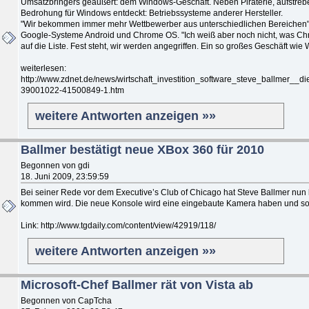
Umsatzbringers geäußert: dem Windows-Geschäft. Neben Piraterie, aufstreb
Bedrohung für Windows entdeckt: Betriebssysteme anderer Hersteller.
"Wir bekommen immer mehr Wettbewerber aus unterschiedlichen Bereichen",
Google-Systeme Android und Chrome OS. "Ich weiß aber noch nicht, was Chrome
auf die Liste. Fest steht, wir werden angegriffen. Ein so großes Geschäft wi
weiterlesen:
http://www.zdnet.de/news/wirtschaft_investition_software_steve_ballmer_
39001022-41500849-1.htm
weitere Antworten anzeigen »»
Ballmer bestätigt neue XBox 360 für 2010
Begonnen von gdi
18. Juni 2009, 23:59:59
Bei seiner Rede vor dem Executive’s Club of Chicago hat Steve Ballmer nun
kommen wird. Die neue Konsole wird eine eingebaute Kamera haben und s
Link: http://www.tgdaily.com/content/view/42919/118/
weitere Antworten anzeigen »»
Microsoft-Chef Ballmer rät von Vista ab
Begonnen von CapTcha