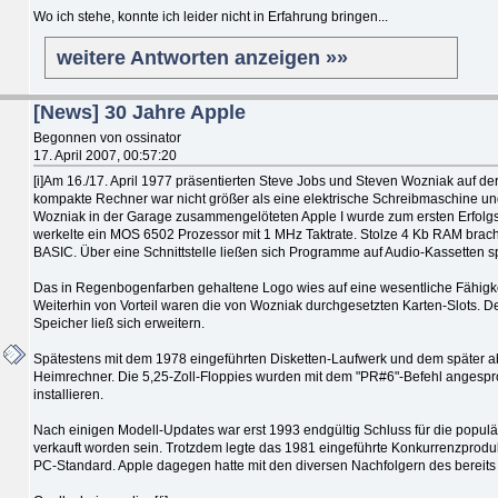
Wo ich stehe, konnte ich leider nicht in Erfahrung bringen...
weitere Antworten anzeigen »»
[News] 30 Jahre Apple
Begonnen von ossinator
17. April 2007, 00:57:20
[i]Am 16./17. April 1977 präsentierten Steve Jobs und Steven Wozniak auf de
kompakte Rechner war nicht größer als eine elektrische Schreibmaschine u
Wozniak in der Garage zusammengelöteten Apple I wurde zum ersten Erfolgs
werkelte ein MOS 6502 Prozessor mit 1 MHz Taktrate. Stolze 4 Kb RAM bracht
BASIC. Über eine Schnittstelle ließen sich Programme auf Audio-Kassetten 
Das in Regenbogenfarben gehaltene Logo wies auf eine wesentliche Fähigkeit 
Weiterhin von Vorteil waren die von Wozniak durchgesetzten Karten-Slots. De
Speicher ließ sich erweitern.
Spätestens mit dem 1978 eingeführten Disketten-Laufwerk und dem später a
Heimrechner. Die 5,25-Zoll-Floppies wurden mit dem "PR#6"-Befehl angesp
installieren.
Nach einigen Modell-Updates war erst 1993 endgültig Schluss für die populär
verkauft worden sein. Trotzdem legte das 1981 eingeführte Konkurrenzprodu
PC-Standard. Apple dagegen hatte mit den diversen Nachfolgern des bereits 