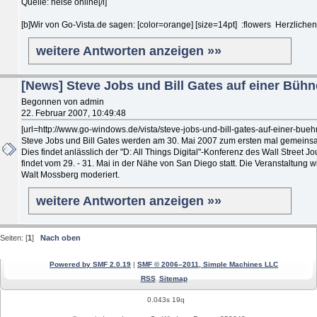
Quelle: heise online[/i]
[b]Wir von Go-Vista.de sagen: [color=orange] [size=14pt] :flowers Herzlichen G
weitere Antworten anzeigen »»
[News] Steve Jobs und Bill Gates auf einer Bühn
Begonnen von admin
22. Februar 2007, 10:49:48
[url=http://www.go-windows.de/vista/steve-jobs-und-bill-gates-auf-einer-bueh
Steve Jobs und Bill Gates werden am 30. Mai 2007 zum ersten mal gemeinsa
Dies findet anlässlich der "D: All Things Digital"-Konferenz des Wall Street J
findet vom 29. - 31. Mai in der Nähe von San Diego statt. Die Veranstaltung 
Walt Mossberg moderiert.
weitere Antworten anzeigen »»
Seiten: [
1
]
Nach oben
Powered by SMF 2.0.19
|
SMF © 2006–2011, Simple Machines LLC
RSS
Sitemap
0.043s 19q