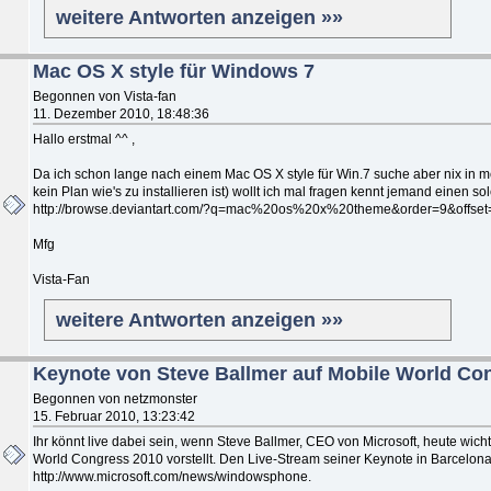
weitere Antworten anzeigen »»
Mac OS X style für Windows 7
Begonnen von Vista-fan
11. Dezember 2010, 18:48:36
Hallo erstmal ^^ ,
Da ich schon lange nach einem Mac OS X style für Win.7 suche aber nix in m
kein Plan wie's zu installieren ist) wollt ich mal fragen kennt jemand einen so
http://browse.deviantart.com/?q=mac%20os%20x%20theme&order=9&offset=0#/
Mfg
Vista-Fan
weitere Antworten anzeigen »»
Keynote von Steve Ballmer auf Mobile World Co
Begonnen von netzmonster
15. Februar 2010, 13:23:42
Ihr könnt live dabei sein, wenn Steve Ballmer, CEO von Microsoft, heute w
World Congress 2010 vorstellt. Den Live-Stream seiner Keynote in Barcelona 
http://www.microsoft.com/news/windowsphone.