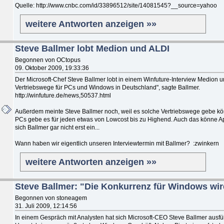
Quelle: http://www.cnbc.com/id/33896512/site/14081545?__source=yahoo
weitere Antworten anzeigen »»
Steve Ballmer lobt Medion und ALDI
Begonnen von OCtopus
09. Oktober 2009, 19:33:36
Der Microsoft-Chef Steve Ballmer lobt in einem Winfuture-Interview Medion und
Vertriebswege für PCs und Windows in Deutschland", sagte Ballmer.
http://winfuture.de/news,50537.html
Außerdem meinte Steve Ballmer noch, weil es solche Vertriebswege gebe könn
PCs gebe es für jeden etwas von Lowcost bis zu Highend. Auch das könne Appl
sich Ballmer gar nicht erst ein...
Wann haben wir eigentlich unseren Interviewtermin mit Ballmer? :zwinkern
weitere Antworten anzeigen »»
Steve Ballmer: "Die Konkurrenz für Windows wi
Begonnen von stoneagem
31. Juli 2009, 12:14:56
In einem Gespräch mit Analysten hat sich Microsoft-CEO Steve Ballmer ausfü