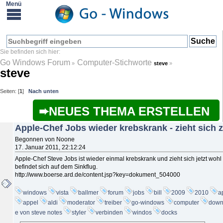
Go Windows Forum
Computer-Stichworte
»
steve
»
steve
Seiten: [
1
]
Nach unten
NEUES THEMA ERSTELLEN
Apple-Chef Jobs wieder krebskrank - zieht sich 
Begonnen von Noone
17. Januar 2011, 22:12:24
Apple-Chef Steve Jobs ist wieder einmal krebskrank und zieht sich jetzt woh
befindet sich auf dem Sinkflug.
http://www.boerse.ard.de/content.jsp?key=dokument_504000
windows
vista
ballmer
forum
jobs
bill
2009
2010
a
appel
aldi
moderator
treiber
go-windows
computer
down
e von steve notes
styler
verbinden
windos
docks