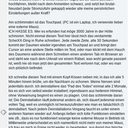
hochfahren, bleibt nach dem Anmelden schwarz, und setzt bei brutal-
Neustart (jede Stromzufuhr gekappt) wieder alle meine persönlichen
Einstellungen außer Kraft?
Am schlimmsten ist das Touchpad. (PC ist ein Laptop, ich verwende lieber
eine externe Maus).
ICH HASSE ES. Wer es erfunden hat möge 3000 Jahre in der Hölle
schmoren. Nicht einmal diesen Text hier lässt mich das verdammte
ScheiXX-Ding in Ruhe schreiben. Jede zweite Zeile, alle 30 Sekunden
kommt der Daumen wieder irgendwo am Touchpad an und bringt den
Cursor an eine andere Stelle mitten im Text, oder man klickt mit dem Hauch
des Daumens während dem Schreiben einen anderen Tab im Browser an
und steht wie nach dem Urknall vor einem Rätsel, was wohl gerade passiert
ist, weiß nie ob man jetzt den gesammten Text verloren hat, oder wo man
sich plötzlich befindet.
Ich schreibe diesen Text mit einem Kopf-Kissen neben mir, in das ich alle 5
Minuten hinein brülle, um die Nachbarn zu schonen. Meine Nerven sind
jedenfalls durch. Ich deinstalliere das "Pad des Todes" einmal alle 2 Monate,
bis es sich von selbst wieder installiert, irgendwann aus heiterem Himmel,
ohne Vorwarnung beginnt es einen zu plagen. Und das schlimmste daran
ist: Die Deinstallation läuft jedesmal anders ab, sich dauert jedesmal einen
vollen Tag, weil es unmöglich ist herauszufinden wie man es tatsächlich (!)
deinstalliert. Nach jedem Deinstallations-Vorgang taucht es unter einem
anderen Namen wieder auf. Anfangs ließen sich tolle Funktionen einstellen
wie zB., dass es nur funktioniert solange keine externe Mouse in Betrieb ist.
Mittlerweile unterscheidet es sich namentlich nicht mehr von meiner Maus,
ich trau es mich in Folge nicht weiter zu bearbeiten, aus Angst das falsche