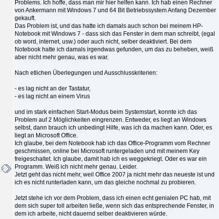
Problems. Ich hoffe, dass man mir hier helfen kann. Ich hab einen Rechner
von Ankermann mit Windows 7 und 64 Bit Betriebssystem Anfang Dezember
gekauft.
Das Problem ist, und das hatte ich damals auch schon bei meinem HP-
Notebook mit Windows 7 - dass sich das Fenster in dem man schreibt, (egal
ob word, internet, usw.) oder auch nicht, selber deaktiviert. Bei dem
Notebook hatte ich damals irgendwas gefunden, um das zu beheben, weiß
aber nicht mehr genau, was es war.
Nach etlichen Überlegungen und Ausschlusskriterien:
- es lag nicht an der Tastatur,
- es lag nicht an einem Virus
und im stark einfachen Start-Modus beim Systemstart, konnte ich das
Problem auf 2 Möglichkeiten eingrenzen. Entweder, es liegt an Windows
selbst, dann brauch ich unbedingt Hilfe, was ich da machen kann. Oder, es
liegt an Microsoft Office.
Ich glaube, bei dem Notebook hab ich das Office-Programm vom Rechner
geschmissen, online bei Microsoft runtergeladen und mit meinem Key
freigeschaltet. Ich glaube, damit hab ich es weggekriegt. Oder es war ein
Programm. Weiß ich nicht mehr genau. Leider.
Jetzt geht das nicht mehr, weil Office 2007 ja nicht mehr das neueste ist und
ich es nicht runterladen kann, um das gleiche nochmal zu probieren.
Jetzt stehe ich vor dem Problem, dass ich einen echt genialen PC hab, mit
dem sich super toll arbeiten ließe, wenn sich das entsprechende Fenster, in
dem ich arbeite, nicht dauernd selber deaktivieren würde.