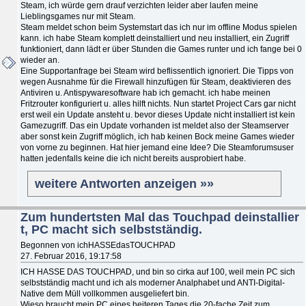
Steam, ich würde gern drauf verzichten leider aber laufen meine
Lieblingsgames nur mit Steam.
Steam meldet schon beim Systemstart das ich nur im offline Modus spielen
kann. ich habe Steam komplett deinstalliert und neu installiert, ein Zugriff
funktioniert, dann lädt er über Stunden die Games runter und ich fange bei 0
wieder an.
Eine Supportanfrage bei Steam wird beflissentlich ignoriert. Die Tipps von
wegen Ausnahme für die Firewall hinzufügen für Steam, deaktivieren des
Antiviren u. Antispywaresoftware hab ich gemacht. ich habe meinen
Fritzrouter konfiguriert u. alles hilft nichts. Nun startet Project Cars gar nicht
erst weil ein Update ansteht u. bevor dieses Update nicht installiert ist kein
Gamezugriff. Das ein Update vorhanden ist meldet also der Steamserver
aber sonst kein Zugriff möglich, ich hab keinen Bock meine Games wieder
von vorne zu beginnen. Hat hier jemand eine Idee? Die Steamforumsuser
hatten jedenfalls keine die ich nicht bereits ausprobiert habe.
weitere Antworten anzeigen »»
Zum hundertsten Mal das Touchpad deinstallier
t, PC macht sich selbstständig.
Begonnen von ichHASSEdasTOUCHPAD
27. Februar 2016, 19:17:58
ICH HASSE DAS TOUCHPAD, und bin so cirka auf 100, weil mein PC sich
selbstständig macht und ich als moderner Analphabet und ANTI-Digital-
Native dem Müll vollkommen ausgeliefert bin.
Wieso braucht mein PC eines heiteren Tages die 20-fache Zeit zum