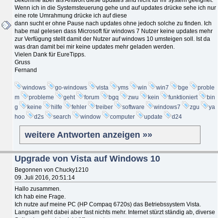
Wenn ich in die Systemsteuerung gehe und auf updates drücke sehe ich nur
eine rote Umrahmung drücke ich auf diese
dann sucht er ohne Pause nach updates ohne jedoch solche zu finden. Ich
habe mal gelesen dass Microsoft für windows 7 Nutzer keine updates mehr
zur Verfügung stellt damit der Nutzer auf windows 10 umsteigen soll. Ist da
was dran damit bei mir keine updates mehr geladen werden.
Vielen Dank für EureTipps.
Gruss
Fernand
windows
go-windows
vista
yms
win
win7
bge
proble
m
probleme
geht
forum
bgq
zwu
kein
funktioniert
bin
g
keine
hilfe
fehler
treiber
software
windows7
zgu
ya
hoo
d2s
search
window
computer
update
d24
weitere Antworten anzeigen »»
Upgrade von Vista auf Windows 10
Begonnen von Chucky1210
09. Juli 2016, 20:51:14
Hallo zusammen.
Ich hab eine Frage.
Ich nutze auf meine PC (HP Compaq 6720s) das Betriebssystem Vista.
Langsam geht dabei aber fast nichts mehr. Internet stürzt ständig ab, diverse