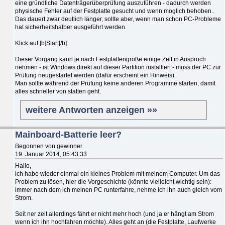
eine gründliche Datenträgerüberprüfung auszuführen - dadurch werden
physische Fehler auf der Festplatte gesucht und wenn möglich behoben..
Das dauert zwar deutlich länger, sollte aber, wenn man schon PC-Probleme
hat sicherheitshalber ausgeführt werden.
Klick auf [b]Start[/b].
Dieser Vorgang kann je nach Festplattengröße einige Zeit in Anspruch
nehmen - ist Windows direkt auf dieser Partition installiert - muss der PC zur
Prüfung neugestartet werden (dafür erscheint ein Hinweis).
Man sollte während der Prüfung keine anderen Programme starten, damit
alles schneller von statten geht.
weitere Antworten anzeigen »»
Mainboard-Batterie leer?
Begonnen von gewinner
19. Januar 2014, 05:43:33
Hallo,
ich habe wieder einmal ein kleines Problem mit meinem Computer. Um das
Problem zu lösen, hier die Vorgeschichte (könnte vielleicht wichtig sein):
immer nach dem ich meinen PC runterfahre, nehme ich ihn auch gleich vom
Strom.
Seit ner zeit allerdings fährt er nicht mehr hoch (und ja er hängt am Strom
wenn ich ihn hochfahren möchte). Alles geht an (die Festplatte, Laufwerke