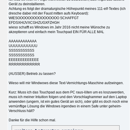
Gerät zu deinstallieren.
Achtung es folgt der dramaturgische Höhepunkt meines 111-elf-Textes (ich
dresche dabei mit der Faust mitten aufs Keyboard):
WIESOOOOOOOOOOOOOOOO SCHAFFGT
EFDSXHIJVXCGHZUGXFZHGH
wieso schafft es Windows im Jahr 2016 nicht meine Wünsche zu
akzeptieren und einfach mein Touchpad EIN FÜR ALLE MAL
AAAAAAAAAAAA
UUUUUUUUUUU
SSSSSSSSSSS
SSSSSSSSSSS
EEEEEEEEEEEEE
RRRRRRRRRRRR
(AUSSER) Betrieb zu lassen?
Wieso will mir Windwows diese Text-Vernichtungs-Maschine aufzwingen.
Kurz: Muss ich das Touchpad aus dem PC raus-löten um es loszuwerden,
muss ich meiner Intuition folgen und den Vorschlaghammer auf den Laptop
anwenden (ungern, ist ein gutes Gerät an sich), oder gibt es doch noch eine
vernünftige Lösung die Windows irgendwo in einem Safe unter geheim-
Verschluss hält?
Danke für die Hilfe schon mal.