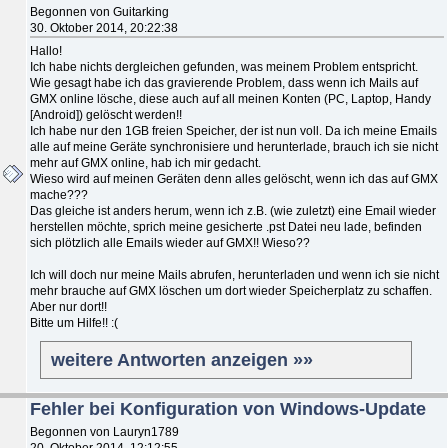
Begonnen von Guitarking
30. Oktober 2014, 20:22:38
Hallo!
Ich habe nichts dergleichen gefunden, was meinem Problem entspricht.
Wie gesagt habe ich das gravierende Problem, dass wenn ich Mails auf
GMX online lösche, diese auch auf all meinen Konten (PC, Laptop, Handy
[Android]) gelöscht werden!!
Ich habe nur den 1GB freien Speicher, der ist nun voll. Da ich meine Emails
alle auf meine Geräte synchronisiere und herunterlade, brauch ich sie nicht
mehr auf GMX online, hab ich mir gedacht.
Wieso wird auf meinen Geräten denn alles gelöscht, wenn ich das auf GMX
mache???
Das gleiche ist anders herum, wenn ich z.B. (wie zuletzt) eine Email wieder
herstellen möchte, sprich meine gesicherte .pst Datei neu lade, befinden
sich plötzlich alle Emails wieder auf GMX!! Wieso??
Ich will doch nur meine Mails abrufen, herunterladen und wenn ich sie nicht
mehr brauche auf GMX löschen um dort wieder Speicherplatz zu schaffen.
Aber nur dort!!
Bitte um Hilfe!! :(
weitere Antworten anzeigen »»
Fehler bei Konfiguration von Windows-Update
Begonnen von Lauryn1789
20. Oktober 2014, 12:12:55