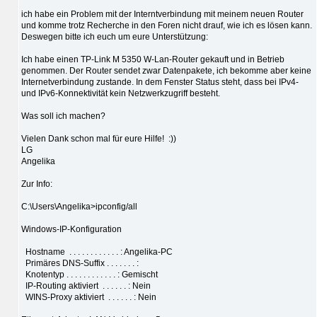
ich habe ein Problem mit der Interntverbindung mit meinem neuen Router
und komme trotz Recherche in den Foren nicht drauf, wie ich es lösen kann.
Deswegen bitte ich euch um eure Unterstützung:
Ich habe einen TP-Link M 5350 W-Lan-Router gekauft und in Betrieb
genommen. Der Router sendet zwar Datenpakete, ich bekomme aber keine
Internetverbindung zustande. In dem Fenster Status steht, dass bei IPv4-
und IPv6-Konnektivität kein Netzwerkzugriff besteht.
Was soll ich machen?
Vielen Dank schon mal für eure Hilfe! :))
LG
Angelika
Zur Info:
C:\Users\Angelika>ipconfig/all
Windows-IP-Konfiguration
Hostname . . . . . . . . . . . . : Angelika-PC
Primäres DNS-Suffix . . . . . . . :
Knotentyp . . . . . . . . . . . . : Gemischt
IP-Routing aktiviert . . . . . . : Nein
WINS-Proxy aktiviert . . . . . . : Nein