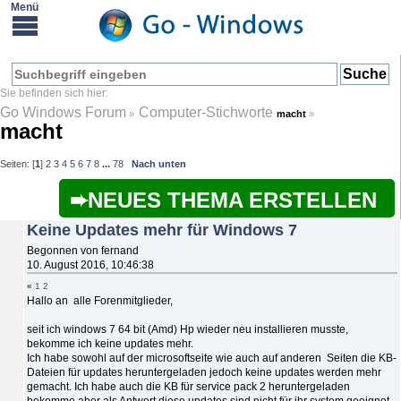
Go Windows Forum
Computer-Stichworte
»
macht
»
macht
Seiten: [
1
]
2
3
4
5
6
7
8
...
78
Nach unten
NEUES THEMA ERSTELLEN
Keine Updates mehr für Windows 7
Begonnen von fernand
10. August 2016, 10:46:38
«
1
2
Hallo an alle Forenmitglieder,
seit ich windows 7 64 bit (Amd) Hp wieder neu installieren musste,
bekomme ich keine updates mehr.
Ich habe sowohl auf der microsoftseite wie auch auf anderen Seiten die KB-
Dateien für updates heruntergeladen jedoch keine updates werden mehr
gemacht. Ich habe auch die KB für service pack 2 heruntergeladen
bekomme aber als Antwort diese updates sind nicht für ihr system geeignet.