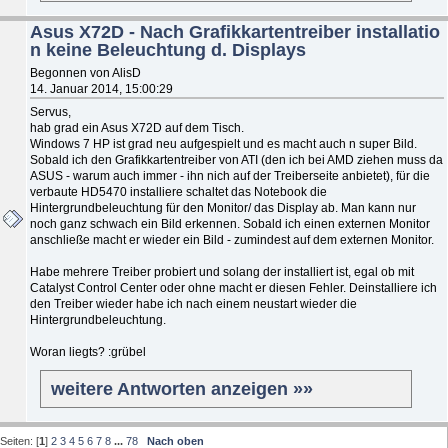
Asus X72D - Nach Grafikkartentreiber installatio
n keine Beleuchtung d. Displays
Begonnen von AlisD
14. Januar 2014, 15:00:29
Servus,
hab grad ein Asus X72D auf dem Tisch.
Windows 7 HP ist grad neu aufgespielt und es macht auch n super Bild.
Sobald ich den Grafikkartentreiber von ATI (den ich bei AMD ziehen muss da
ASUS - warum auch immer - ihn nich auf der Treiberseite anbietet), für die
verbaute HD5470 installiere schaltet das Notebook die
Hintergrundbeleuchtung für den Monitor/ das Display ab. Man kann nur
noch ganz schwach ein Bild erkennen. Sobald ich einen externen Monitor
anschließe macht er wieder ein Bild - zumindest auf dem externen Monitor.
Habe mehrere Treiber probiert und solang der installiert ist, egal ob mit
Catalyst Control Center oder ohne macht er diesen Fehler. Deinstalliere ich
den Treiber wieder habe ich nach einem neustart wieder die
Hintergrundbeleuchtung.
Woran liegts? :grübel
weitere Antworten anzeigen »»
Seiten: [
1
]
2
3
4
5
6
7
8
...
78
Nach oben