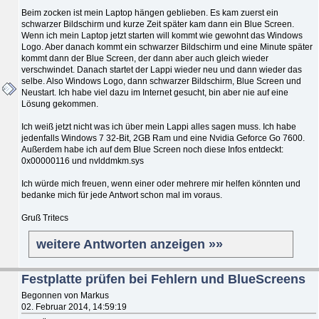
Beim zocken ist mein Laptop hängen geblieben. Es kam zuerst ein
schwarzer Bildschirm und kurze Zeit später kam dann ein Blue Screen.
Wenn ich mein Laptop jetzt starten will kommt wie gewohnt das Windows
Logo. Aber danach kommt ein schwarzer Bildschirm und eine Minute später
kommt dann der Blue Screen, der dann aber auch gleich wieder
verschwindet. Danach startet der Lappi wieder neu und dann wieder das
selbe. Also Windows Logo, dann schwarzer Bildschirm, Blue Screen und
Neustart. Ich habe viel dazu im Internet gesucht, bin aber nie auf eine
Lösung gekommen.
Ich weiß jetzt nicht was ich über mein Lappi alles sagen muss. Ich habe
jedenfalls Windows 7 32-Bit, 2GB Ram und eine Nvidia Geforce Go 7600.
Außerdem habe ich auf dem Blue Screen noch diese Infos entdeckt:
0x00000116 und nvlddmkm.sys
Ich würde mich freuen, wenn einer oder mehrere mir helfen könnten und
bedanke mich für jede Antwort schon mal im voraus.
Gruß Tritecs
weitere Antworten anzeigen »»
Festplatte prüfen bei Fehlern und BlueScreens
Begonnen von Markus
02. Februar 2014, 14:59:19