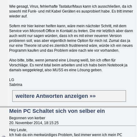
Wie gesagt, Virus, fehlerhafte Tastatur/Maus kann ich ausschließen, da ich
sowohl mit Funk- und mit Kabel Geräten es ausprobiert habe. Es tritt immer
wieder auf.
Sofern mir hier keiner helfen kann, wäre mein nächster Schritt, mit dem
Service von Microsoft Office in Kontakt zu treten. Die mir letztlich aber dann
auch wohl nur sagen würden, dass ich es mit einer neueren Version
probieren soll, was aber eigentlich keine Option für mich ist. Zumal das ja
nur eine Theorie ist und es ziemlich frustrierend wäre, würde ich ein neues
Programm kaufen und das Problem wäre nach wie vor vorhanden.
Also bitte, bitte, wenn jemand eine Lösung weiß, bin ich offen für
Vorschläge. Es nervt total beim arbeiten und ich habs beim Notebook ja
damals weggekriegt, also MUSS es eine Lösung geben.
LG
Sabrina
weitere Antworten anzeigen »»
Mein PC Schaltet sich von selber ein
Begonnen von kerber
20. November 2014, 18:15:25
Hey Leute,
Ich hab da ein merkwürdiges Problem, fast immer wenn ich mein PC