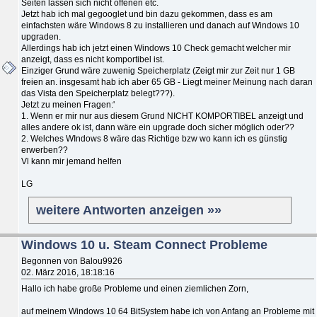
Seiten lassen sich nicht öffenen etc.
Jetzt hab ich mal gegooglet und bin dazu gekommen, dass es am
einfachsten wäre Windows 8 zu installieren und danach auf Windows 10
upgraden.
Allerdings hab ich jetzt einen Windows 10 Check gemacht welcher mir
anzeigt, dass es nicht komportibel ist.
Einziger Grund wäre zuwenig Speicherplatz (Zeigt mir zur Zeit nur 1 GB
freien an. insgesamt hab ich aber 65 GB - Liegt meiner Meinung nach daran
das Vista den Speicherplatz belegt???).
Jetzt zu meinen Fragen:'
1. Wenn er mir nur aus diesem Grund NICHT KOMPORTIBEL anzeigt und
alles andere ok ist, dann wäre ein upgrade doch sicher möglich oder??
2. Welches WIndows 8 wäre das Richtige bzw wo kann ich es günstig
erwerben??
Vl kann mir jemand helfen
LG
weitere Antworten anzeigen »»
Windows 10 u. Steam Connect Probleme
Begonnen von Balou9926
02. März 2016, 18:18:16
Hallo ich habe große Probleme und einen ziemlichen Zorn,
auf meinem Windows 10 64 BitSystem habe ich von Anfang an Probleme mit