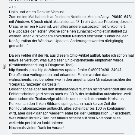
«
1
2
Hallo und vielen Dank im Voraus!
Zum ersten Mal habe ich auf meinem Notebook Medion Akoya P6640, 64Bit,
mit Windows 8 (noch nicht aktualisiert auf 8.1) ein Update-Problem, dessen
Ursache mir ein Rätsel ist, weil alles andere ausgezeichnet funktioniert.
Die Updates der letzten Woche scheinen zunächst komplett installiert zu
werden, aber kurz vor dem erwarteten Neustart erscheint: "Fehler bei der
Konfiguration der Windows-Updates. Änderungen werden rückgängig
gemacht ..."
Da ein Fehler mit der Nr. aus diesem Chip-Artikel auftrat, habe ich schon mal
teilweise versucht, was auf dieser Chip-Internetseite empfohlen wurde
(Problembehandlung & Diagnose-Tool):
http://praxistipps.chip.de/windows-update-fehler-0x80070490_34041
Die offenbar vorliegenden und erkannten Fehler wurden dann
wahrscheinlich so behoben wie in den angehängten Miniaturansichten der
"Reparaturanzeige" dargestellt.
Leider hat das aber bei den Installationsversuchen nichts verändert und die
Fehler scheinen jetzt schon nach ca. 30 % der Installation aufzutreten, weil
dann schon die Textanzeige abbricht und der sich drehende Kreis aus
Punkten an den linken Bildrand springt, dann nach kurzer Zeit die
Konfigurationsanzeige auftaucht, alles scheinbar bis 100 % konfiguriert
wird, aber direkt danach wieder "Fehler bei der Konfiguration ... " erscheint.
Was würdet Ihr tun? Darüber hinaus scheint auf dem Notebook alles
weiterhin perfekt zu funktionieren.
Nochmals vielen Dank im Voraus!