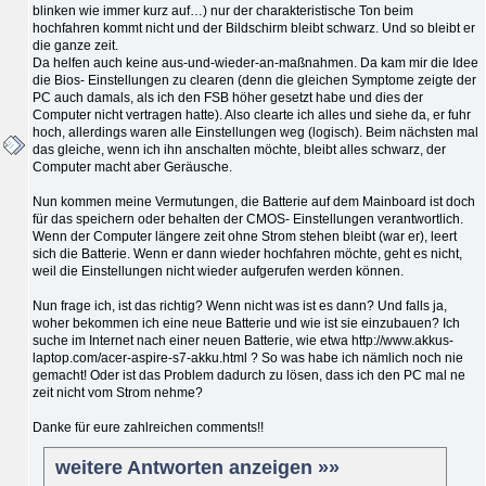
blinken wie immer kurz auf…) nur der charakteristische Ton beim
hochfahren kommt nicht und der Bildschirm bleibt schwarz. Und so bleibt er
die ganze zeit.
Da helfen auch keine aus-und-wieder-an-maßnahmen. Da kam mir die Idee
die Bios- Einstellungen zu clearen (denn die gleichen Symptome zeigte der
PC auch damals, als ich den FSB höher gesetzt habe und dies der
Computer nicht vertragen hatte). Also clearte ich alles und siehe da, er fuhr
hoch, allerdings waren alle Einstellungen weg (logisch). Beim nächsten mal
das gleiche, wenn ich ihn anschalten möchte, bleibt alles schwarz, der
Computer macht aber Geräusche.
Nun kommen meine Vermutungen, die Batterie auf dem Mainboard ist doch
für das speichern oder behalten der CMOS- Einstellungen verantwortlich.
Wenn der Computer längere zeit ohne Strom stehen bleibt (war er), leert
sich die Batterie. Wenn er dann wieder hochfahren möchte, geht es nicht,
weil die Einstellungen nicht wieder aufgerufen werden können.
Nun frage ich, ist das richtig? Wenn nicht was ist es dann? Und falls ja,
woher bekommen ich eine neue Batterie und wie ist sie einzubauen? Ich
suche im Internet nach einer neuen Batterie, wie etwa http://www.akkus-
laptop.com/acer-aspire-s7-akku.html ? So was habe ich nämlich noch nie
gemacht! Oder ist das Problem dadurch zu lösen, dass ich den PC mal ne
zeit nicht vom Strom nehme?
Danke für eure zahlreichen comments!!
weitere Antworten anzeigen »»