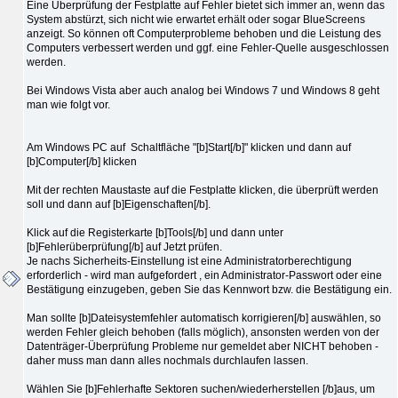
Eine Überprüfung der Festplatte auf Fehler bietet sich immer an, wenn das
System abstürzt, sich nicht wie erwartet erhält oder sogar BlueScreens
anzeigt. So können oft Computerprobleme behoben und die Leistung des
Computers verbessert werden und ggf. eine Fehler-Quelle ausgeschlossen
werden.
Bei Windows Vista aber auch analog bei Windows 7 und Windows 8 geht
man wie folgt vor.
Am Windows PC auf Schaltfläche "[b]Start[/b]" klicken und dann auf
[b]Computer[/b] klicken
Mit der rechten Maustaste auf die Festplatte klicken, die überprüft werden
soll und dann auf [b]Eigenschaften[/b].
Klick auf die Registerkarte [b]Tools[/b] und dann unter
[b]Fehlerüberprüfung[/b] auf Jetzt prüfen.
Je nachs Sicherheits-Einstellung ist eine Administratorberechtigung
erforderlich - wird man aufgefordert , ein Administrator-Passwort oder eine
Bestätigung einzugeben, geben Sie das Kennwort bzw. die Bestätigung ein.
Man sollte [b]Dateisystemfehler automatisch korrigieren[/b] auswählen, so
werden Fehler gleich behoben (falls möglich), ansonsten werden von der
Datenträger-Überprüfung Probleme nur gemeldet aber NICHT behoben -
daher muss man dann alles nochmals durchlaufen lassen.
Wählen Sie [b]Fehlerhafte Sektoren suchen/wiederherstellen [/b]aus, um