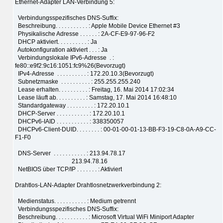
Ethernet-Adapter LAN-Verbindung 5:
Verbindungsspezifisches DNS-Suffix:
Beschreibung. . . . . . . . . . . : Apple Mobile Device Ethernet #3
Physikalische Adresse . . . . . . : 2A-CF-E9-97-96-F2
DHCP aktiviert. . . . . . . . . . : Ja
Autokonfiguration aktiviert . . . : Ja
Verbindungslokale IPv6-Adresse . :
fe80::e9f2:9c16:1051:fc9%26(Bevorzugt)
IPv4-Adresse . . . . . . . . . . : 172.20.10.3(Bevorzugt)
Subnetzmaske . . . . . . . . . . : 255.255.255.240
Lease erhalten. . . . . . . . . . : Freitag, 16. Mai 2014 17:02:34
Lease läuft ab. . . . . . . . . . : Samstag, 17. Mai 2014 16:48:10
Standardgateway . . . . . . . . . : 172.20.10.1
DHCP-Server . . . . . . . . . . . : 172.20.10.1
DHCPv6-IAID . . . . . . . . . . . : 338350057
DHCPv6-Client-DUID. . . . . . . . : 00-01-00-01-13-BB-F3-19-C8-0A-A9-CC-
F1-F0
DNS-Server . . . . . . . . . . . : 213.94.78.17
213.94.78.16
NetBIOS über TCP/IP . . . . . . . : Aktiviert
Drahtlos-LAN-Adapter Drahtlosnetzwerkverbindung 2:
Medienstatus. . . . . . . . . . . : Medium getrennt
Verbindungsspezifisches DNS-Suffix:
Beschreibung. . . . . . . . . . . : Microsoft Virtual WiFi Miniport Adapter