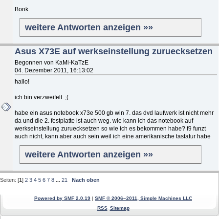
Bonk
weitere Antworten anzeigen »»
Asus X73E auf werkseinstellung zuruecksetzen
Begonnen von KaMi-KaTzE
04. Dezember 2011, 16:13:02
hallo!
ich bin verzweifelt ;(
habe ein asus notebook x73e 500 gb win 7. das dvd laufwerk ist nicht mehr
da und die 2. festplatte ist auch weg. wie kann ich das notebook auf
werkseinstellung zuruecksetzen so wie ich es bekommen habe? f9 funzt
auch nicht, kann aber auch sein weil ich eine amerikanische tastatur habe
weitere Antworten anzeigen »»
Seiten: [
1
]
2
3
4
5
6
7
8
...
21
Nach oben
Powered by SMF 2.0.19
|
SMF © 2006–2011, Simple Machines LLC
RSS
Sitemap