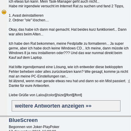
ich etwas tun kann. Mein Task-Manager geht auch nicht...
Habe mir irgendwie versucht im Internet Rat zu suchen und fand 2 Tipps,
1. Avast deinstallieren
2. Ordner "ole" löschen....
Okay, das habe ich dann mal gemacht. Hat beides kurz funktioniert... Dann
war alles beim Alten...
Ich habe den Rat bekommen, meine Festplatte zu formatieren... Ja super
gerne, aber ich habe doch keine Windows CD... Ich meine, dann müsste ich
Windows 8 ja neu installieren oder??? Und das war nunmal direkt beim
Kauf auf dem Laptop.
Hat bitte irgendjemand eine Lösung, wie ich entweder diese bekloppten
Fehler beheben oder alles zurücksetzen kann? Wie gesagt, komme ja nicht
mal an meine PC-Einstellungen ran...
Ist ätzend, wenn man gerade etwas neu hat und dann so ein Mist passiert. ;(
Danke für eure Antworten.
Liebe Grüße von Lalou[/color][/size][/font][/font]
weitere Antworten anzeigen »»
BlueScreen
Begonnen von Joker-PlayPoker