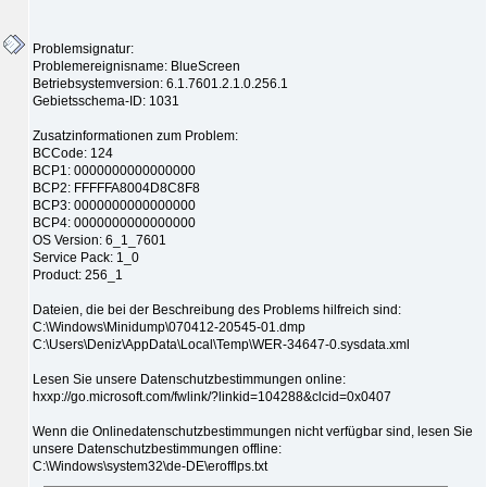
Problemsignatur:
Problemereignisname: BlueScreen
Betriebsystemversion: 6.1.7601.2.1.0.256.1
Gebietsschema-ID: 1031
Zusatzinformationen zum Problem:
BCCode: 124
BCP1: 0000000000000000
BCP2: FFFFFA8004D8C8F8
BCP3: 0000000000000000
BCP4: 0000000000000000
OS Version: 6_1_7601
Service Pack: 1_0
Product: 256_1
Dateien, die bei der Beschreibung des Problems hilfreich sind:
C:\Windows\Minidump\070412-20545-01.dmp
C:\Users\Deniz\AppData\Local\Temp\WER-34647-0.sysdata.xml
Lesen Sie unsere Datenschutzbestimmungen online:
hxxp://go.microsoft.com/fwlink/?linkid=104288&clcid=0x0407
Wenn die Onlinedatenschutzbestimmungen nicht verfügbar sind, lesen Sie
unsere Datenschutzbestimmungen offline:
C:\Windows\system32\de-DE\erofflps.txt