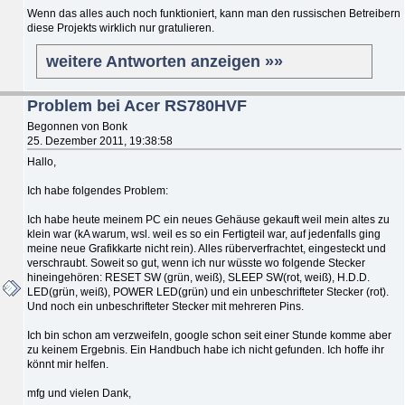
Wenn das alles auch noch funktioniert, kann man den russischen Betreibern
diese Projekts wirklich nur gratulieren.
weitere Antworten anzeigen »»
Problem bei Acer RS780HVF
Begonnen von Bonk
25. Dezember 2011, 19:38:58
Hallo,
Ich habe folgendes Problem:
Ich habe heute meinem PC ein neues Gehäuse gekauft weil mein altes zu
klein war (kA warum, wsl. weil es so ein Fertigteil war, auf jedenfalls ging
meine neue Grafikkarte nicht rein). Alles rüberverfrachtet, eingesteckt und
verschraubt. Soweit so gut, wenn ich nur wüsste wo folgende Stecker
hineingehören: RESET SW (grün, weiß), SLEEP SW(rot, weiß), H.D.D.
LED(grün, weiß), POWER LED(grün) und ein unbeschrifteter Stecker (rot).
Und noch ein unbeschrifteter Stecker mit mehreren Pins.
Ich bin schon am verzweifeln, google schon seit einer Stunde komme aber
zu keinem Ergebnis. Ein Handbuch habe ich nicht gefunden. Ich hoffe ihr
könnt mir helfen.
mfg und vielen Dank,