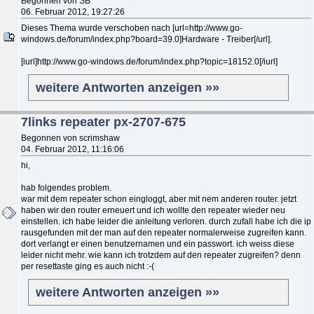
Begonnen von SB
06. Februar 2012, 19:27:26
Dieses Thema wurde verschoben nach [url=http://www.go-
windows.de/forum/index.php?board=39.0]Hardware - Treiber[/url].
[iurl]http://www.go-windows.de/forum/index.php?topic=18152.0[/iurl]
weitere Antworten anzeigen »»
7links repeater px-2707-675
Begonnen von scrimshaw
04. Februar 2012, 11:16:06
hi,
hab folgendes problem.
war mit dem repeater schon eingloggt, aber mit nem anderen router. jetzt
haben wir den router erneuert und ich wollte den repeater wieder neu
einstellen. ich habe leider die anleitung verloren. durch zufall habe ich die ip
rausgefunden mit der man auf den repeater normalerweise zugreifen kann.
dort verlangt er einen benutzernamen und ein passwort. ich weiss diese
leider nicht mehr. wie kann ich trotzdem auf den repeater zugreifen? denn
per resettaste ging es auch nicht :-(
weitere Antworten anzeigen »»