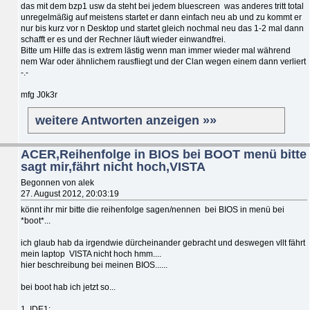
das mit dem bzp1 usw da steht bei jedem bluescreen was anderes tritt total
unregelmäßig auf meistens startet er dann einfach neu ab und zu kommt er
nur bis kurz vor n Desktop und startet gleich nochmal neu das 1-2 mal dann
schafft er es und der Rechner läuft wieder einwandfrei.
Bitte um Hilfe das is extrem lästig wenn man immer wieder mal während
nem War oder ähnlichem rausfliegt und der Clan wegen einem dann verliert
-.-
mfg J0k3r
weitere Antworten anzeigen »»
ACER,Reihenfolge in BIOS bei BOOT menü bitte
sagt mir,fährt nicht hoch,VISTA
Begonnen von alek
27. August 2012, 20:03:19
könnt ihr mir bitte die reihenfolge sagen/nennen bei BIOS in menü bei
*boot*...
ich glaub hab da irgendwie dürcheinander gebracht und deswegen vllt fährt
mein laptop VISTA nicht hoch hmm....
hier beschreibung bei meinen BIOS......
bei boot hab ich jetzt so...
1. IDE1: