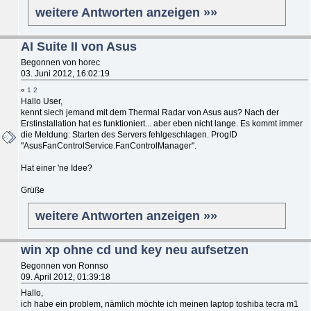
weitere Antworten anzeigen »»
AI Suite II von Asus
Begonnen von horec
03. Juni 2012, 16:02:19
«
1
2
Hallo User,
kennt siech jemand mit dem Thermal Radar von Asus aus? Nach der
Erstinstallation hat es funktioniert... aber eben nicht lange. Es kommt immer
die Meldung: Starten des Servers fehlgeschlagen. ProgID
"AsusFanControlService.FanControlManager".
Hat einer 'ne Idee?
Grüße
weitere Antworten anzeigen »»
win xp ohne cd und key neu aufsetzen
Begonnen von Ronnso
09. April 2012, 01:39:18
Hallo,
ich habe ein problem, nämlich möchte ich meinen laptop toshiba tecra m1