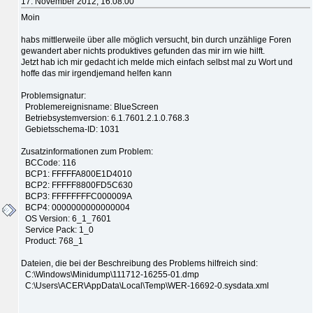
17. November 2012, 16:08:00
Moin
habs mittlerweile über alle möglich versucht, bin durch unzählige Foren
gewandert aber nichts produktives gefunden das mir irn wie hilft.
Jetzt hab ich mir gedacht ich melde mich einfach selbst mal zu Wort und
hoffe das mir irgendjemand helfen kann
Problemsignatur:
Problemereignisname: BlueScreen
Betriebsystemversion: 6.1.7601.2.1.0.768.3
Gebietsschema-ID: 1031
Zusatzinformationen zum Problem:
BCCode: 116
BCP1: FFFFFA800E1D4010
BCP2: FFFFF8800FD5C630
BCP3: FFFFFFFFC000009A
BCP4: 0000000000000004
OS Version: 6_1_7601
Service Pack: 1_0
Product: 768_1
Dateien, die bei der Beschreibung des Problems hilfreich sind:
C:\Windows\Minidump\111712-16255-01.dmp
C:\Users\ACER\AppData\Local\Temp\WER-16692-0.sysdata.xml