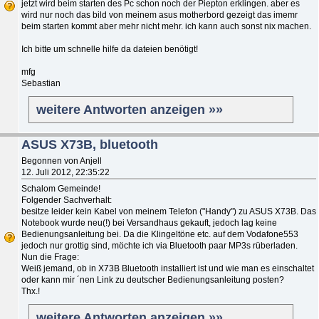
jetzt wird beim starten des Pc schon noch der Piepton erklingen. aber es
wird nur noch das bild von meinem asus motherbord gezeigt das imemr
beim starten kommt aber mehr nicht mehr. ich kann auch sonst nix machen.
Ich bitte um schnelle hilfe da dateien benötigt!
mfg
Sebastian
weitere Antworten anzeigen »»
ASUS X73B, bluetooth
Begonnen von Anjell
12. Juli 2012, 22:35:22
Schalom Gemeinde!
Folgender Sachverhalt:
besitze leider kein Kabel von meinem Telefon ("Handy") zu ASUS X73B. Das
Notebook wurde neu(!) bei Versandhaus gekauft, jedoch lag keine
Bedienungsanleitung bei. Da die Klingeltöne etc. auf dem Vodafone553
jedoch nur grottig sind, möchte ich via Bluetooth paar MP3s rüberladen.
Nun die Frage:
Weiß jemand, ob in X73B Bluetooth installiert ist und wie man es einschaltet
oder kann mir ´nen Link zu deutscher Bedienungsanleitung posten?
Thx.!
weitere Antworten anzeigen »»