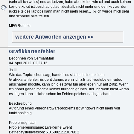
(sehr alt ich weiss) neu aufsetzen, habe aber keine win cd und auch keinen
key die xp cd ist beschädigt läuft deshalb nicht mehr und den key auf der
rückseite des laptops kann man nicht mehr lesen... :-\ ich würde mich sehr
übe schnelle hilfe freuen...
MFG Ronnso
weitere Antworten anzeigen »»
Grafikkartenfehler
Begonnen von GermanMan
04. April 2012, 02:27:16
Ja Hi,
Wie das Topic schon sagt, handelt es sich bei mir um einen
Grafikkartenfehler. Es geht darum, wenn ich z.B. auf youtube ein video
anschauen möchte, kann ich dies zwar tun aber eben nur auf 240p. Wenn
ich höher gehen möchte kommt nurnoch grünes Bild. Ich weiß nicht woran
es liegen kann... Habe schon im Fehlerspeicher nachgeschaut
Beschreibung
Aufgrund eines Videohardwareproblems ist Windows nicht mehr voll
funktionsfähig.
Problemsignatur
Problemereignisame: LiveKernelEvent
Betriebsystemversion: 6.0.6002.2.2.0.768.2