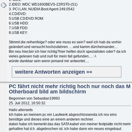
2.IDEO: WDC WD1600BEVS-22RST0-(S1)
3. PCI LAN: NUIDIA Boot Agent 249.0542
4.CD/DVD:
5:USB CD/DVD ROM:
6.USB HDD:
7.USB FDD:
8.USB KEY:
Stimmt die reihenfolge? oder wie muss es sein? weil ich hab da vorhin
geändert und versucht hochzufahren......und kamm dürcheinander....
Bin neu hier,bin ich hier richtig?hier helfen doch spezialisten oder? da ich
vieles gelesen hab und null für mein fall gefunden.... :-\
würde dankbar sein wenn jemand mir antwortet.....
weitere Antworten anzeigen »»
PC fährt nicht mehr richtig hoch nur noch das M
Otherboard bild am bildschirm
Begonnen von Sebastian19993
25. Juli 2012, 16:50:32
Hallo allerseits
Ich habe an meinem pc ein Laufwerk abgeschlossenda ich nru eins
benötige und dieses eine an einem anderen rechner.
dabei habe ich bemerkt das das SATA kabel von meiner festplatte nicht mehr
gehaltne hat d.h. abgebrochen ist. ich habe dann ein neues eingebaut.