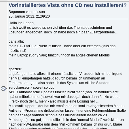
Vorinstalliertes Vista ohne CD neu installieren!?
Begonnen von poisson
25. Januar 2012, 21:09:20
Hallo ihr Lieben,
ja, ich weiß es wurde schon viel über das Thema geschrieben und
Lösungen angeboten, doch ich habe noch ein paar Zusatzprobleme...
ganz allg:
mein CD/ DVD Laufwerk ist futsch - habe aber ein externes (falls das
nützlich ist)
mein Laptop (Sony Vaio) funzt nur noch im abgesicherten Modus
speziell:
angefangen hatte alles mit einem hässlichen Virus den ich mir bei irgend
ner Mail eingefangen hatte, dadurch bekam ich unmengen an
Fehlermeldungen, also habe ich das System um etliche Stunden
zurückgesetzt - soweit so gut
ABER automatische Updates funzten nicht mehr (hab ich natürlich erst
später mitbekommen) soweit war mir das egal, doch dann funzte weder
Firefox noch der IE mehr - also musste eine Lösung her ...
Mircosoft support - der hat mir empfohlen erstmal im abgesicherten Modus
Anti-viren-Programme drüberlaufen lassen - nur eine Fehlermeldugn (hatte
nen paar Tage vorhher schon eines drüber alufen lassen ca 20
Meldungen)... nu gut, dann sollte ich in den "normal Modus" zurückkehren ...
nach der PW-Eingabe udn dem "Willkommen" bekam ich nur grün/ blaue
Steifen aber keine vernünftige Benutzeroberfläche ... auch eine