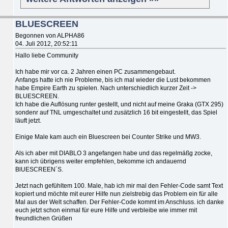
BLUESCREEN
Begonnen von ALPHA86
04. Juli 2012, 20:52:11
Hallo liebe Community
Ich habe mir vor ca. 2 Jahren einen PC zusammengebaut.
Anfangs hatte ich nie Probleme, bis ich mal wieder die Lust bekommen
habe Empire Earth zu spielen. Nach unterschiedlich kurzer Zeit ->
BLUESCREEN.
Ich habe die Auflösung runter gestellt, und nicht auf meine Graka (GTX 295)
sondenr auf TNL umgeschaltet und zusätzlich 16 bit eingestellt, das Spiel
läuft jetzt.
Einige Male kam auch ein Bluescreen bei Counter Strike und MW3.
Als ich aber mit DIABLO 3 angefangen habe und das regelmäßg zocke,
kann ich übrigens weiter empfehlen, bekomme ich andauernd
BlUESCREEN´S.
Jetzt nach gefühltem 100. Male, hab ich mir mal den Fehler-Code samt Text
kopiert und möchte mit eurer Hilfe nun zielstrebig das Problem ein für alle
Mal aus der Welt schaffen. Der Fehler-Code kommt im Anschluss. ich danke
euch jetzt schon einmal für eure Hilfe und verbleibe wie immer mit
freundlichen Grüßen