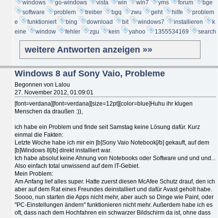
windows
go-windows
vista
win
win7
yms
forum
bge
software
problem
treiber
bgq
zwu
geht
hilfe
problem
e
funktioniert
bing
download
bit
windows7
installieren
k
eine
window
fehler
zgu
kein
yahoo
1355534169
search
weitere Antworten anzeigen »»
Windows 8 auf Sony Vaio, Probleme
Begonnen von Lalou
27. November 2012, 01:09:01
[font=verdana][font=verdana][size=12pt][color=blue]Huhu ihr klugen
Menschen da draußen :)),
ich habe ein Problem und finde seit Samstag keine Lösung dafür. Kurz
einmal die Fakten:
Letzte Woche habe ich mir ein [b]Sony Vaio Notebook[/b] gekauft, auf dem
[b]Windows 8[/b] direkt installiert war.
Ich habe absolut keine Ahnung von Notebooks oder Software und und und...
Also einfach total unwissend auf dem IT-Gebiet.
Mein Problem:
Am Anfang lief alles super. Hatte zuerst diesen McAfee Schutz drauf, den ich
aber auf dem Rat eines Freundes deinstalliert und dafür Avast geholt habe.
Soooo, nun starten die Apps nicht mehr, aber auch so Dinge wie Paint, oder
"PC-Einstellungen ändern" funktionieren nicht mehr. Außerdem habe ich es
oft, dass nach dem Hochfahren ein schwarzer Bildschirm da ist, ohne dass