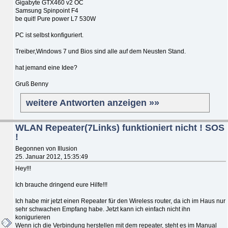
Gigabyte GTX460 v2 OC
Samsung Spinpoint F4
be quit! Pure power L7 530W
PC ist selbst konfiguriert.
Treiber,Windows 7 und Bios sind alle auf dem Neusten Stand.
hat jemand eine Idee?
Gruß Benny
weitere Antworten anzeigen »»
WLAN Repeater(7Links) funktioniert nicht ! SOS
!
Begonnen von Illusion
25. Januar 2012, 15:35:49
Hey!!!
Ich brauche dringend eure Hilfe!!!
Ich habe mir jetzt einen Repeater für den Wireless router, da ich im Haus nur
sehr schwachen Empfang habe. Jetzt kann ich einfach nicht ihn
konigurieren
Wenn ich die Verbindung herstellen mit dem repeater, steht es im Manual