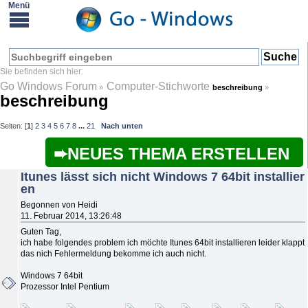
Go Windows Forum
Computer-Stichworte
»
beschreibung
»
beschreibung
Seiten: [
1
]
2
3
4
5
6
7
8
...
21
Nach unten
NEUES THEMA ERSTELLEN
Itunes lässt sich nicht Windows 7 64bit installier
en
Begonnen von Heidi
11. Februar 2014, 13:26:48
Guten Tag,
ich habe folgendes problem ich möchte Itunes 64bit installieren leider klappt
das nich Fehlermeldung bekomme ich auch nicht.
Windows 7 64bit
Prozessor Intel Pentium