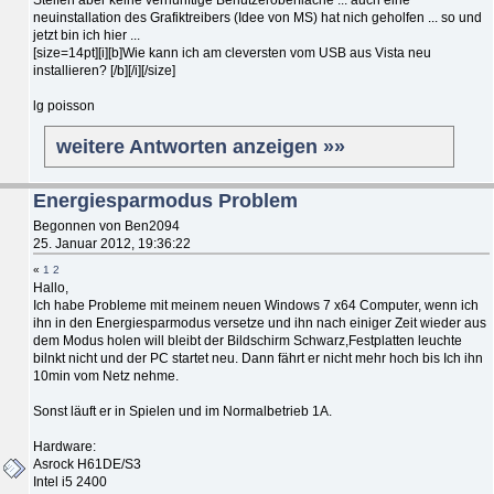
neuinstallation des Grafiktreibers (Idee von MS) hat nich geholfen ... so und
jetzt bin ich hier ...
[size=14pt][i][b]Wie kann ich am cleversten vom USB aus Vista neu
installieren? [/b][/i][/size]
lg poisson
weitere Antworten anzeigen »»
Energiesparmodus Problem
Begonnen von Ben2094
25. Januar 2012, 19:36:22
«
1
2
Hallo,
Ich habe Probleme mit meinem neuen Windows 7 x64 Computer, wenn ich
ihn in den Energiesparmodus versetze und ihn nach einiger Zeit wieder aus
dem Modus holen will bleibt der Bildschirm Schwarz,Festplatten leuchte
bilnkt nicht und der PC startet neu. Dann fährt er nicht mehr hoch bis Ich ihn
10min vom Netz nehme.
Sonst läuft er in Spielen und im Normalbetrieb 1A.
Hardware:
Asrock H61DE/S3
Intel i5 2400