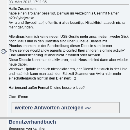
03. März 2012, 17:11:35
Hallo Zusammen,
habe einen Trojaner beseitigt. Der war im Verzeichnis User mit Namen
p20s8ybejw.exe
Avira und Spybot hat (hoffentlich) alles beseitigt, Hijackthis hat auch nichts
mehr gefunden.
Allerdings kann ich keine neuen USB Geräte mehr anschließen, weder Stick
noch Maus und in den Diensten sind über 30 neue Dienste mit
Phantasienamen. In der Beschreibung dieser Dienste steht immer:
"New service would allow parents to control their children´s online activity"
Eine Kindersicherung ist aber nicht installiert oder aktiviert.
Diese Dienste kann man deaktivieren, nach Neustart sind dann aber wieder
neue dabei.
Windows-Update kann ich nicht aktivieren, der Dienst fehlt auch in der Liste
und natürlich kann man auch den Echzeit-Scanner von Avira nicht mehr
einschalten(auch nicht in den Diensten). ;(
Hat jemand außer Format C: eine bessere Idee?
Ciao IPman
weitere Antworten anzeigen »»
Benutzerhandbuch
Begonnen von kamiher