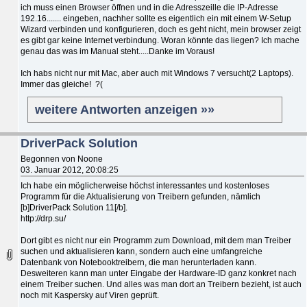
ich muss einen Browser öffnen und in die Adresszeille die IP-Adresse
192.16....... eingeben, nachher sollte es eigentlich ein mit einem W-Setup
Wizard verbinden und konfigurieren, doch es geht nicht, mein browser zeigt
es gibt gar keine Internet verbindung. Woran könnte das liegen? Ich mache
genau das was im Manual steht.....Danke im Voraus!
Ich habs nicht nur mit Mac, aber auch mit Windows 7 versucht(2 Laptops).
Immer das gleiche! ?(
weitere Antworten anzeigen »»
DriverPack Solution
Begonnen von Noone
03. Januar 2012, 20:08:25
Ich habe ein möglicherweise höchst interessantes und kostenloses
Programm für die Aktualisierung von Treibern gefunden, nämlich
[b]DriverPack Solution 11[/b].
http://drp.su/
Dort gibt es nicht nur ein Programm zum Download, mit dem man Treiber
suchen und aktualisieren kann, sondern auch eine umfangreiche
Datenbank von Notebooktreibern, die man herunterladen kann.
Desweiteren kann man unter Eingabe der Hardware-ID ganz konkret nach
einem Treiber suchen. Und alles was man dort an Treibern bezieht, ist auch
noch mit Kaspersky auf Viren geprüft.