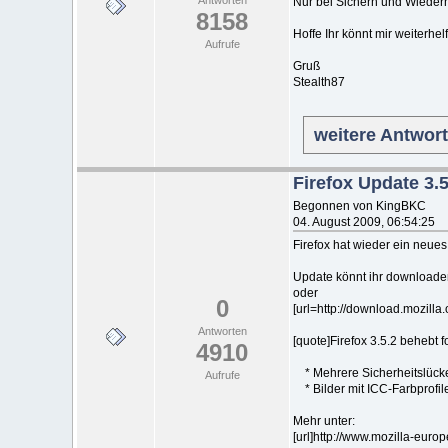
Nur bei Sichern und Wieder
8158
Hoffe Ihr könnt mir weiterhel
Aufrufe
Gruß
Stealth87
weitere Antwor
Firefox Update 3.5
Begonnen von KingBKC
04. August 2009, 06:54:25
Firefox hat wieder ein neue
Update könnt ihr downloaden,
oder
0
[url=http://download.mozilla
Antworten
[quote]Firefox 3.5.2 behebt
4910
* Mehrere Sicherheitslück
Aufrufe
* Bilder mit ICC-Farbprofilen
Mehr unter:
[url]http://www.mozilla-europe