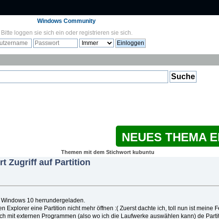
Windows Community
Bitte
loggen sie sich ein
oder
registrieren sie sich
.
NEUES THEMA 
Themen mit dem Stichwort kubuntu
t Zugriff auf Partition
r Windows 10 herrundergeladen.
n Explorer eine Partition nicht mehr öffnen :( Zuerst dachte ich, toll nun ist meine F
ich mit externen Programmen (also wo ich die Laufwerke auswählen kann) de Part