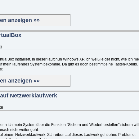
ten anzeigen »»
rtualBox
23
ualBox installiert. In dieser läuft nun Windows XP. Ich weiß leider nicht, wie ich m
f mein laufendes System bekomme. Da gibt es doch bestimmt eine Tasten-Kombi
r.
ten anzeigen »»
auf Netzwerklaufwerk
36
enn ich mein System über die Funktion "Sichern und Wiederherstellen" sichern will
nach nicht weiter geht.
auf einem Netzwerklaufwerk. Schreiben auf dieses Laufwerk geht ohne Probleme.