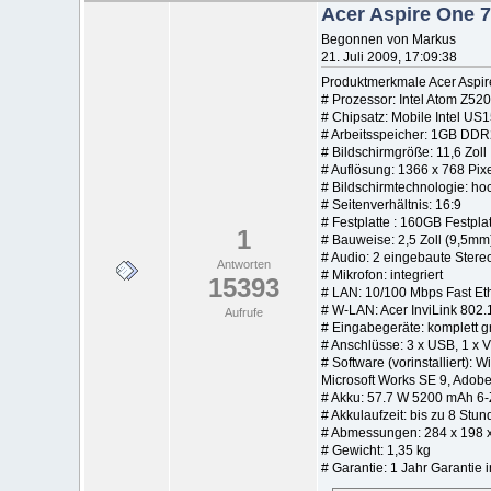
Acer Aspire One 
Begonnen von Markus
21. Juli 2009, 17:09:38
Produktmerkmale Acer Aspi
# Prozessor: Intel Atom Z52
# Chipsatz: Mobile Intel U
# Arbeitsspeicher: 1GB DDR2
# Bildschirmgröße: 11,6 Zoll
# Auflösung: 1366 x 768 Pi
# Bildschirmtechnologie: ho
# Seitenverhältnis: 16:9
# Festplatte : 160GB Festpla
1
# Bauweise: 2,5 Zoll (9,5mm
# Audio: 2 eingebaute Stere
Antworten
# Mikrofon: integriert
15393
# LAN: 10/100 Mbps Fast Et
# W-LAN: Acer InviLink 802.
Aufrufe
# Eingabegeräte: komplett g
# Anschlüsse: 3 x USB, 1 x V
# Software (vorinstalliert
Microsoft Works SE 9, Adob
# Akku: 57.7 W 5200 mAh 6-Z
# Akkulaufzeit: bis zu 8 Stu
# Abmessungen: 284 x 198 x
# Gewicht: 1,35 kg
# Garantie: 1 Jahr Garantie i