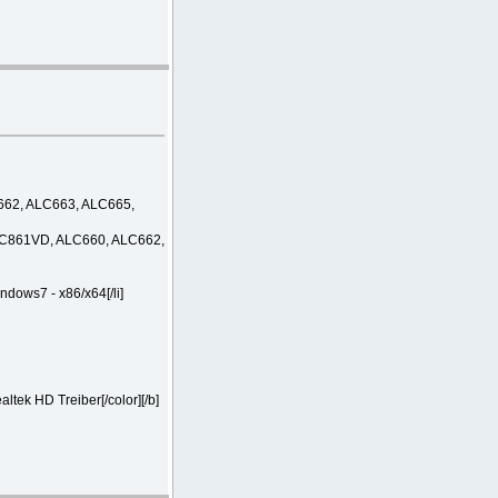
662, ALC663, ALC665,
LC861VD, ALC660, ALC662,
dows7 - x86/x64[/li]
k HD Treiber[/color][/b]