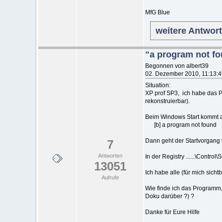
MfG Blue
weitere Antwor
"a program not f
Begonnen von albert39
02. Dezember 2010, 11:13:
Situation:
XP prof SP3, ich habe das P
rekonstruierbar).
Beim Windows Start kommt a
[b] a program not found s
Dann geht der Startvorgang w
7
Antworten
In der Registry ......\Control
13051
Ich habe alle (für mich sich
Aufrufe
Wie finde ich das Programm,
Doku darüber ?) ?
Danke für Eure Hilfe