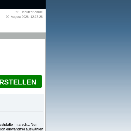
391
Benutzer online
09. August 2026, 12:17:28
ERSTELLEN
estplatte im arsch... Nun
ition einwandfrei auswählen