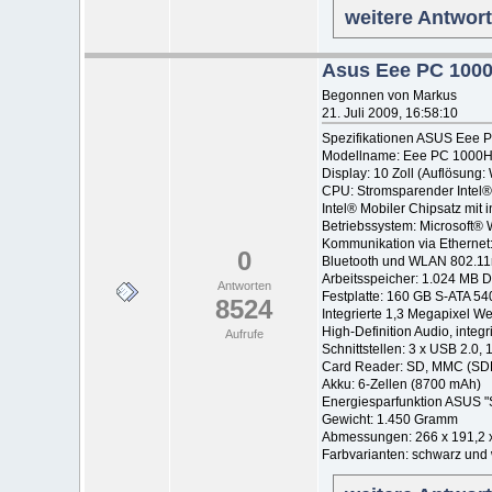
weitere Antwor
Asus Eee PC 100
Begonnen von Markus
21. Juli 2009, 16:58:10
Spezifikationen ASUS Eee
Modellname: Eee PC 1000
Display: 10 Zoll (Auflösung
CPU: Stromsparender Intel
Intel® Mobiler Chipsatz mit i
Betriebssystem: Microsoft
Kommunikation via Ethernet: 
0
Bluetooth und WLAN 802.11n 
Arbeitsspeicher: 1.024 MB
Antworten
Festplatte: 160 GB S-ATA 5
8524
Integrierte 1,3 Megapixel 
High-Definition Audio, integ
Aufrufe
Schnittstellen: 3 x USB 2.0, 
Card Reader: SD, MMC (S
Akku: 6-Zellen (8700 mAh)
Energiesparfunktion ASUS "
Gewicht: 1.450 Gramm
Abmessungen: 266 x 191,2 
Farbvarianten: schwarz und