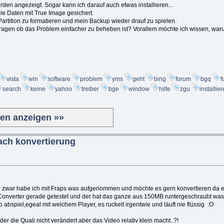
den angezeigt. Sogar kann ich darauf auch etwas installieren...
ie Daten mit True Image gesichert.
Partition zu formatieren und mein Backup wieder drauf zu spielen.
fragen ob das Problem einfacher zu beheben ist? Vorallem möchte ich wissen, waru
vista
win
software
problem
yms
geht
bing
forum
bgq
f
search
keine
yahoo
treiber
bge
window
hilfe
zgu
installie
ten anzeigen »»
ach konvertierung
 zwar habe ich mit Fraps was aufgenommen und möchte es gern konvertieren da es
nverter gerade getestet und der hat das ganze aus 150MB runtergeschraubt was i
 abspiel,egeal mit welchem Player, es ruckelt irgentwie und läuft nie flüssig :O
er die Quali nicht verändert aber das Video relativ klein macht..?!