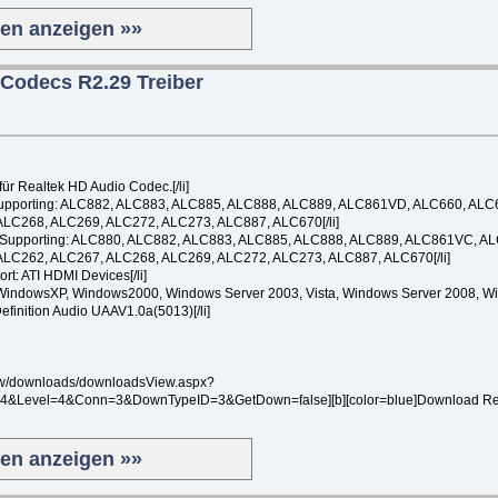
ten anzeigen »»
 Codecs R2.29 Treiber
für Realtek HD Audio Codec.[/li]
Supporting: ALC882, ALC883, ALC885, ALC888, ALC889, ALC861VD, ALC660, ALC
LC268, ALC269, ALC272, ALC273, ALC887, ALC670[/li]
 Supporting: ALC880, ALC882, ALC883, ALC885, ALC888, ALC889, ALC861VC, A
LC262, ALC267, ALC268, ALC269, ALC272, ALC273, ALC887, ALC670[/li]
t: ATI HDMI Devices[/li]
t WindowsXP, Windows2000, Windows Server 2003, Vista, Windows Server 2008, Win
Definition Audio UAAV1.0a(5013)[/li]
m.tw/downloads/downloadsView.aspx?
Level=4&Conn=3&DownTypeID=3&GetDown=false][b][color=blue]Download Realte
ten anzeigen »»