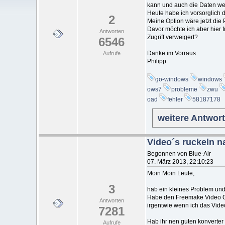
kann und auch die Daten wer
Heute habe ich vorsorglich d
2
Meine Option wäre jetzt die 
Davor möchte ich aber hier 
Antworten
Zugriff verweigert?
6546
Danke im Vorraus
Aufrufe
Philipp
go-windows
windows
ows7
probleme
zwu
oad
fehler
58187178
weitere Antwor
Video´s ruckeln n
Begonnen von Blue-Air
07. März 2013, 22:10:23
Moin Moin Leute,
3
hab ein kleines Problem und
Habe den Freemake Video Co
Antworten
irgentwie wenn ich das Video
7281
Hab ihr nen guten konverter d
Aufrufe