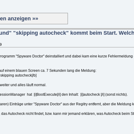
ten anzeigen »»
ound" "skipping autocheck" kommt beim Start. Wel
49
rogramm "Spyware Doctor" deinstalliert und dabei kam eine kurze Fehlermeldung 
uf einem blauen Screen ca. 7 Sekunden lang die Meldung:
kipping autocheck[/b]
eiter und alles läuft normal.
\SessionManager hat [i]BootExecute[/i] den Inhalt: [i]autocheck [/i] (sonst nichts).
tbaren) Einträge unter "Spyware Doctor" aus der Regitry entfernt, aber die Meldun
 das Autocheck nicht findet, bzw. kann mir jemand erklären, was Autocheck beim St