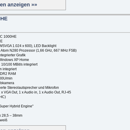
ten anzeigen »»
0HE
 PC 1000HE
HE
: WSVGA 1.024 x 600), LED Backlight
® Atom N280 Prozessor (1,66 GHz, 667 MHz FSB)
ntegrierter Grafik
® Windows XP Home
10/100 MBit/s integriert
integriert
 DDR2 RAM
400U/min
Webkamera
rierte Stereolautsprecher und Mikrofon
1 x VGA Out, 1 x Audio in, 1 x Audio Out, RJ-45
DHC)
Super Hybrid Engine"
x 28,5 – 38mm
 weiß