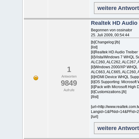
weitere Antwor
Realtek HD Audio
Begonnen von ossinator
25. Juli 2009, 00:54:44
[b]Changelog:[/b]
[list]
[li]Realtek HD Audio Treiber 
[li]Vista/Windows 7 WHQL 
ALC260, ALC262, ALC267, A
[li]Windows 2000/XP WHQL
1
ALC663, ALC665, ALC260, A
Antworten
[li]HDMI Device WHQL Suppor
9849
[li]OS Supporting: Microsof
[li]Pack with Microsoft High 
Aufrufe
[li]Customizations.[/li]
[/list]
[url=http://www.realtek.co
Langid=1&PNid=14&PFid=24&
[/url]
weitere Antwor