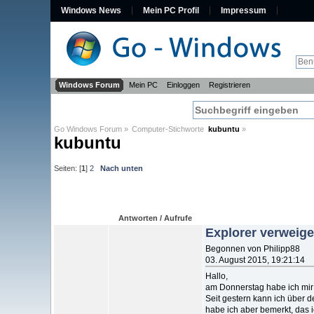
Windows News
Mein PC Profil
Impressum
Windows Forum
Mein PC
Einloggen
Registrieren
Go Windows Forum
»
Computer-Stichworte  
kubuntu
»
kubuntu
Seiten: [
1
]
2
Nach unten
Antworten / Aufrufe
Explorer verweiger
Begonnen von Philipp88
03. August 2015, 19:21:14
Hallo,
am Donnerstag habe ich mi
Seit gestern kann ich über de
habe ich aber bemerkt, das 