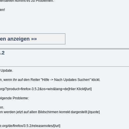
herstellen kommt es zu Problemen.
fen!
ten anzeigen »»
.2
s Update.
 wenn ihr auf den Reiter "Hilfe -> Nach Updates Suchen" klickt.
.org/?product=firefox-3.5.2&os=win&lang=de]Hier Klickt[/url]
 folgende Probleme:
en.
 werden jetzt auf allen Bildschirmen korrekt dargestellt.[/quote]
.org/de/firefox/3.5.2/releasenotes/[/url]