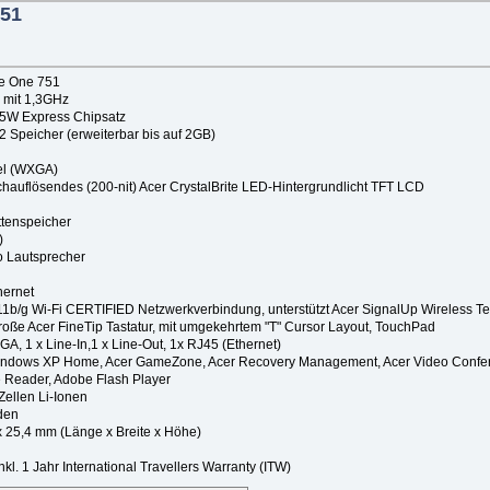
751
re One 751
0 mit 1,3GHz
S15W Express Chipsatz
 Speicher (erweiterbar bis auf 2GB)
xel (WXGA)
chauflösendes (200-nit) Acer CrystalBrite LED-Hintergrundlicht TFT LCD
ttenspeicher
)
o Lautsprecher
hernet
11b/g Wi-Fi CERTIFIED Netzwerkverbindung, unterstützt Acer SignalUp Wireless T
roße Acer FineTip Tastatur, mit umgekehrtem "T" Cursor Layout, TouchPad
GA, 1 x Line-In,1 x Line-Out, 1x RJ45 (Ethernet)
): Windows XP Home, Acer GameZone, Acer Recovery Management, Acer Video Confe
e Reader, Adobe Flash Player
ellen Li-Ionen
nden
 25,4 mm (Länge x Breite x Höhe)
nkl. 1 Jahr International Travellers Warranty (ITW)