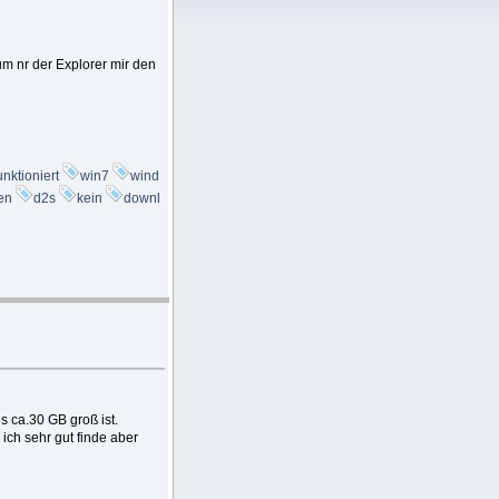
m nr der Explorer mir den
unktioniert
win7
wind
ren
d2s
kein
downl
 ca.30 GB groß ist.
ch sehr gut finde aber