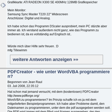
Grafikkarte: ATI RADEON X300 SE 400MHz 128MB Grafikspeicher
Mein Monitor:
Samsung Sync Master T220 22'' Widescreen
Anschlüsse: Digital und Analog.
Ich habe schon das Programm DScaler ausprobiert, mein PC stürzte aber
immer ab. Ich verstand außerdem nicht ganz, wie das Programm zu
bedienen ist, da es vollständig auf Englisch ist..
Würde mich über Hilfe sehr freuen. :D
mfg Tillewimm
weitere Antworten anzeigen »»
PDFCreator - wie unter WordVBA programmiere
n?
Begonnen von Jean Raul
03. Juli 2008, 22:35:12
Hat schon mal jemand versucht, mit dem (kostenlosen) PDFCreator
http://www.pdfforge.org/
WordVBA zu programmieren? Im Prinzip schaffe ich es ja mit dem
mitgelieferten Beispielprogrammen. Ich habe aber Probleme damit, den
Dateinamen zu programmieren, unter dem die pdf ausgegeben werden soll.
Die PDF wird immer mit dem Pfad und Namen ausgegeben, der den