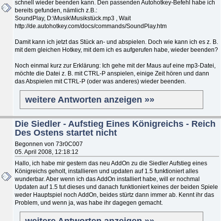
schnell wieder beenden kann. Den passenden Autohotkey-Befehl habe ich
bereits gefunden, nämlich z.B.:
SoundPlay, D:\Musik\Musikstück.mp3 , Wait
http://de.autohotkey.com/docs/commands/SoundPlay.htm
Damit kann ich jetzt das Stück an- und abspielen. Doch wie kann ich es z. B.
mit dem gleichen Hotkey, mit dem ich es aufgerufen habe, wieder beenden?
Noch einmal kurz zur Erklärung: Ich gehe mit der Maus auf eine mp3-Datei,
möchte die Datei z. B. mit CTRL-P anspielen, einige Zeit hören und dann
das Abspielen mit CTRL-P (oder was anderes) wieder beenden.
weitere Antworten anzeigen »»
Die Siedler - Aufstieg Eines Königreichs - Reich
Des Ostens startet nicht
Begonnen von 73r0C007
05. April 2008, 12:18:12
Hallo, ich habe mir gestern das neu AddOn zu die Siedler Aufstieg eines
Königreichs geholt, installieren und updaten auf 1.5 funktioniert alles
wunderbar. Aber wenn ich das AddOn installiert habe, will er nochmal
Updaten auf 1.5 tut dieses und danach funktioniert keines der beiden Spiele
weder Hauptspiel noch AddOn, beides stürtz dann immer ab. Kennt ihr das
Problem, und wenn ja, was habe ihr dagegen gemacht.
weitere Antworten anzeigen »»