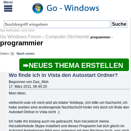
Go Windows Forum
Computer-Stichworte
»
programmier
»
programmier
Seiten: [
1
]
Nach unten
NEUES THEMA ERSTELLEN
Wo finde ich in Vista den Autostart Ordner?
Begonnen von Das_Müh
17. März 2011, 06:40:20
Moin Moin,
vielleicht oute ich mich jetzt als totaler Volldepp, (ich bitte um Nachsicht, ich
habe soeben eine anstrengende Nachtschicht hinter mir) doch ich finde den
Autostart Ordner in Vista nicht ;(
Ich hatte ihn bislang auch nie gebraucht. Nun hat jedoch meine
Herzallerliebste Skype installiert und dieses Programm hat sich gleich im
Autostart festgebissen-fährt ergo jedesmal mit dem Rechner hoch, was mich