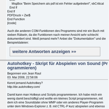
MsgBox "Beim Speichern als pdf ist ein Fehler aufgetreten!", vbCritical
End If
End If
PDFDruck = Zwi$
End Function
[/code]
Auch die anderen COM-Funktionen des Programms sind mir ein Buch mit
sieben Rätseln, da die Funktionen nach meiner Ansicht sehr schlecht
dokumentiert sind. Weiß jemand mehr? Anbei die "Dokumentation" und die
Beispieldateien:
weitere Antworten anzeigen »»
Autohotkey - Skript für Abspielen von Sound (Pr
ogrammieren)
Begonnen von Jean Raul
03. Mai 2008, 22:58:06
Kennt jemand Autohotkey?
http://de.autohotkey.com/
Damit kann man Hotkeys und Scripts programmieren. Ich habe mich ein
wenig damit beschäftigt und wollte ein kleines Script programmieren, mit
dem ich eine Sounddatei ohne WMP oder ein anderes Player-Programm
unter dem Windows-Explorer z. B. mit CTRL-P kurz abspielen und ebenso