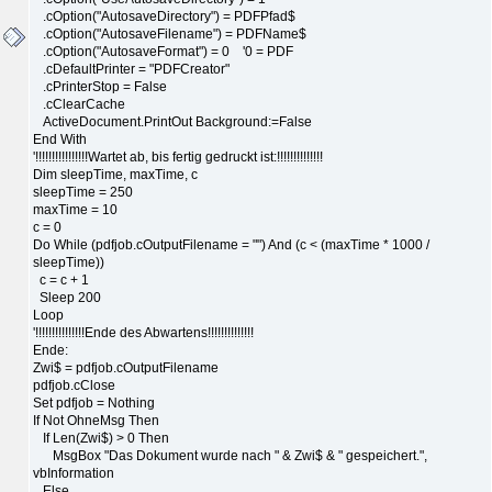
.cOption("AutosaveDirectory") = PDFPfad$
.cOption("AutosaveFilename") = PDFName$
.cOption("AutosaveFormat") = 0 '0 = PDF
.cDefaultPrinter = "PDFCreator"
.cPrinterStop = False
.cClearCache
ActiveDocument.PrintOut Background:=False
End With
'!!!!!!!!!!!!!!!!Wartet ab, bis fertig gedruckt ist:!!!!!!!!!!!!!!
Dim sleepTime, maxTime, c
sleepTime = 250
maxTime = 10
c = 0
Do While (pdfjob.cOutputFilename = "") And (c < (maxTime * 1000 /
sleepTime))
c = c + 1
Sleep 200
Loop
'!!!!!!!!!!!!!!!Ende des Abwartens!!!!!!!!!!!!!!
Ende:
Zwi$ = pdfjob.cOutputFilename
pdfjob.cClose
Set pdfjob = Nothing
If Not OhneMsg Then
If Len(Zwi$) > 0 Then
MsgBox "Das Dokument wurde nach " & Zwi$ & " gespeichert.",
vbInformation
Else