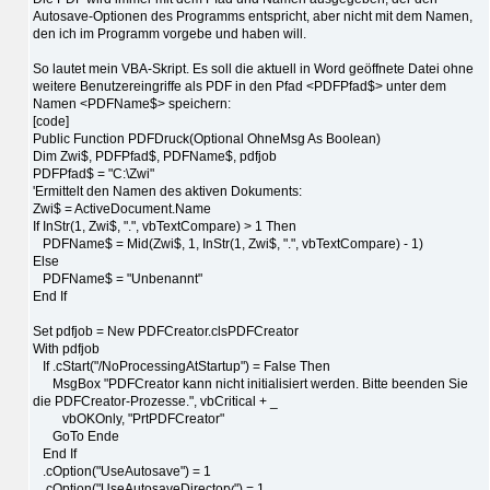
Autosave-Optionen des Programms entspricht, aber nicht mit dem Namen,
den ich im Programm vorgebe und haben will.
So lautet mein VBA-Skript. Es soll die aktuell in Word geöffnete Datei ohne
weitere Benutzereingriffe als PDF in den Pfad <PDFPfad$> unter dem
Namen <PDFName$> speichern:
[code]
Public Function PDFDruck(Optional OhneMsg As Boolean)
Dim Zwi$, PDFPfad$, PDFName$, pdfjob
PDFPfad$ = "C:\Zwi"
'Ermittelt den Namen des aktiven Dokuments:
Zwi$ = ActiveDocument.Name
If InStr(1, Zwi$, ".", vbTextCompare) > 1 Then
PDFName$ = Mid(Zwi$, 1, InStr(1, Zwi$, ".", vbTextCompare) - 1)
Else
PDFName$ = "Unbenannt"
End If
Set pdfjob = New PDFCreator.clsPDFCreator
With pdfjob
If .cStart("/NoProcessingAtStartup") = False Then
MsgBox "PDFCreator kann nicht initialisiert werden. Bitte beenden Sie
die PDFCreator-Prozesse.", vbCritical + _
vbOKOnly, "PrtPDFCreator"
GoTo Ende
End If
.cOption("UseAutosave") = 1
.cOption("UseAutosaveDirectory") = 1