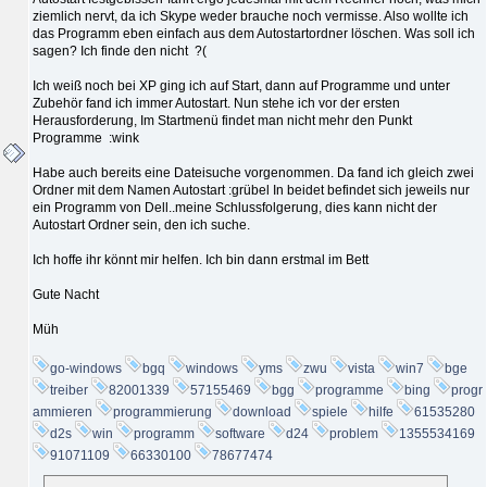
ziemlich nervt, da ich Skype weder brauche noch vermisse. Also wollte ich
das Programm eben einfach aus dem Autostartordner löschen. Was soll ich
sagen? Ich finde den nicht ?(
Ich weiß noch bei XP ging ich auf Start, dann auf Programme und unter
Zubehör fand ich immer Autostart. Nun stehe ich vor der ersten
Herausforderung, Im Startmenü findet man nicht mehr den Punkt
Programme :wink
Habe auch bereits eine Dateisuche vorgenommen. Da fand ich gleich zwei
Ordner mit dem Namen Autostart :grübel In beidet befindet sich jeweils nur
ein Programm von Dell..meine Schlussfolgerung, dies kann nicht der
Autostart Ordner sein, den ich suche.
Ich hoffe ihr könnt mir helfen. Ich bin dann erstmal im Bett
Gute Nacht
Müh
go-windows
bgq
windows
yms
zwu
vista
win7
bge
treiber
82001339
57155469
bgg
programme
bing
progr
ammieren
programmierung
download
spiele
hilfe
61535280
d2s
win
programm
software
d24
problem
1355534169
91071109
66330100
78677474