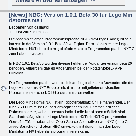
[News] NBC: Version 1.0.1 Beta 30 für Lego Min
dstorms NXT
Begonnen von ossinator
11. Juni 2007, 21:26:36
Die Assembler-artige Programmiersprache NBC (Next Byte Codes) ist seit
kurzem in der Version 1.0.1 Beta 30 verfügbar. Damit lässt sich der Lego
Mindstorms NXT ohne die mitgelieferte visuelle Programmiersprache NXT-G
zum Leben erwecken.
In NBC 1.0.1 Beta 30 wurden diverse Fehler der Vorgängerversion Beta 29
behoben. Außerdem gab es Änderungen bei der RotateMotorEx API-
Funktion.
Die Programmiersprache wendet sich an fortgeschrittene Anwender, die den
Lego Mindstorms NXT-Roboter nicht mit der mitgelieferten visuellen
Programmiersprache NXT-G programmieren wollen.
Der Lego Mindstorms NXT ist ein Roboterbausatz für Heimanwender. Der
rund 260 Euro teure Bausatz ermöglicht den Bau unterschiedlicher
Robotermodelle, wobei durchaus individuelle Kreationen möglich sind.
Standardmäßig wird der Lego Mindstorms NXT mit NXT-G programmiert.
Gewiefte Tüftler haben aber Open-Source-Alternativen wie NXC (eine C-
artige Sprache) und eben NBC entwickelt, mit denen man den Lego
Mindstorms NXT ebenfalls programmieren kann.