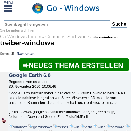
Go Windows Forum
Computer-Stichworte
»
treiber-windows
»
treiber-windows
Seiten: [
1
]
Nach unten
NEUES THEMA ERSTELLEN
Google Earth 6.0
Begonnen von ossinator
30. November 2010, 10:06:46
Google Earth steht ab sofort in der Version 6.0 zum Download bereit. Neu
sind die nahtlose Integration von Street View sowie 3D-Modelle von
unzähligen Baumarten, die die Landschaft noch realistischer machen.
[url=http://www.google.com/intl/de/earth/download/ge/agree.html][b]
[color=blue]Download Google Earth[/color][/b][/url]
windows
go-windows
treiber
win
vista
win7
software