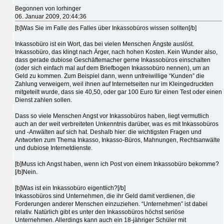
Begonnen von lorhinger
06. Januar 2009, 20:44:36
[b]Was Sie im Falle des Falles über Inkassobüros wissen sollten[/b]
Inkassobüro ist ein Wort, das bei vielen Menschen Ängste auslöst.
Inkassobüro, das klingt nach Ärger, nach hohen Kosten. Kein Wunder also,
dass gerade dubiose Geschäftemacher gerne Inkassobüros einschalten
(oder sich einfach mal auf dem Briefbogen Inkassobüro nennen), um an
Geld zu kommen. Zum Beispiel dann, wenn unfreiwillige “Kunden” die
Zahlung verweigern, weil ihnen auf Internetseiten nur im Kleingedruckten
mitgeteilt wurde, dass sie 40,50, oder gar 100 Euro für einen Test oder einen
Dienst zahlen sollen.
Dass so viele Menschen Angst vor Inkassobüros haben, liegt vermutlich
auch an der weit verbreiteten Unkenntnis darüber, was es mit Inkassobüros
und -Anwälten auf sich hat. Deshalb hier: die wichtigsten Fragen und
Antworten zum Thema Inkasso, Inkasso-Büros, Mahnungen, Rechtsanwälte
und dubiose Internetdienste.
[b]Muss ich Angst haben, wenn ich Post von einem Inkassobüro bekomme?
[/b]Nein.
[b]Was ist ein Inkassobüro eigentlich?[/b]
Inkassobüros sind Unternehmen, die ihr Geld damit verdienen, die
Forderungen anderer Menschen einzuziehen. “Unternehmen” ist dabei
relativ. Natürlich gibt es unter den Inkassobüros höchst seriöse
Unternehmen. Allerdings kann auch ein 18-jähriger Schüler mit