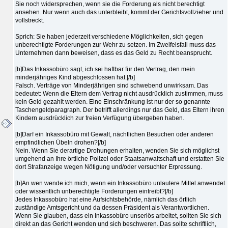
Sie noch widersprechen, wenn sie die Forderung als nicht berechtigt
ansehen. Nur wenn auch das unterbleibt, kommt der Gerichtsvollzieher und
vollstreckt.
Sprich: Sie haben jederzeit verschiedene Möglichkeiten, sich gegen
unberechtigte Forderungen zur Wehr zu setzen. Im Zweifelsfall muss das
Unternehmen dann beweisen, dass es das Geld zu Recht beansprucht.
[b]Das Inkassobüro sagt, ich sei haftbar für den Vertrag, den mein
minderjähriges Kind abgeschlossen hat.[/b]
Falsch. Verträge von Minderjährigen sind schwebend unwirksam. Das
bedeutet: Wenn die Eltern dem Vertrag nicht ausdrücklich zustimmen, muss
kein Geld gezahlt werden. Eine Einschränkung ist nur der so genannte
Taschengeldparagraph. Der betrifft allerdings nur das Geld, das Eltern ihren
Kindern ausdrücklich zur freien Verfügung übergeben haben.
[b]Darf ein Inkassobüro mit Gewalt, nächtlichen Besuchen oder anderen
empfindlichen Übeln drohen?[/b]
Nein. Wenn Sie derartige Drohungen erhalten, wenden Sie sich möglichst
umgehend an Ihre örtliche Polizei oder Staatsanwaltschaft und erstatten Sie
dort Strafanzeige wegen Nötigung und/oder versuchter Erpressung.
[b]An wen wende ich mich, wenn ein Inkassobüro unlautere Mittel anwendet
oder wissentlich unberechtigte Forderungen eintreibt?[/b]
Jedes Inkassobüro hat eine Aufsichtsbehörde, nämlich das örtlich
zuständige Amtsgericht und da dessen Präsident als Verantwortlichen.
Wenn Sie glauben, dass ein Inkassobüro unseriös arbeitet, sollten Sie sich
direkt an das Gericht wenden und sich beschweren. Das sollte schriftlich,