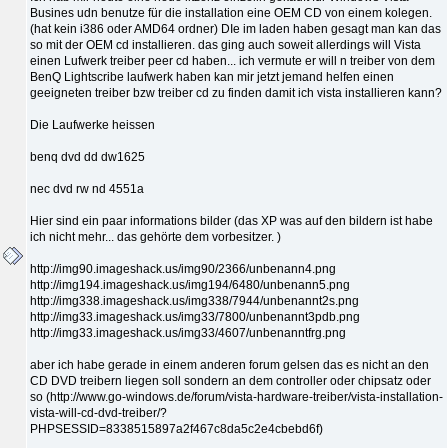
Busines udn benutze für die installation eine OEM CD von einem kolegen.
(hat kein i386 oder AMD64 ordner) DIe im laden haben gesagt man kan das
so mit der OEM cd installieren. das ging auch soweit allerdings will Vista
einen Lufwerk treiber peer cd haben... ich vermute er will n treiber von dem
BenQ Lightscribe laufwerk haben kan mir jetzt jemand helfen einen
geeigneten treiber bzw treiber cd zu finden damit ich vista installieren kann?
Die Laufwerke heissen
benq dvd dd dw1625
nec dvd rw nd 4551a
Hier sind ein paar informations bilder (das XP was auf den bildern ist habe
ich nicht mehr... das gehörte dem vorbesitzer. )
http://img90.imageshack.us/img90/2366/unbenann4.png
http://img194.imageshack.us/img194/6480/unbenann5.png
http://img338.imageshack.us/img338/7944/unbenannt2s.png
http://img33.imageshack.us/img33/7800/unbenannt3pdb.png
http://img33.imageshack.us/img33/4607/unbenanntfrg.png
aber ich habe gerade in einem anderen forum gelsen das es nicht an den
CD DVD treibern liegen soll sondern an dem controller oder chipsatz oder
so (http://www.go-windows.de/forum/vista-hardware-treiber/vista-installation-
vista-will-cd-dvd-treiber/?
PHPSESSID=8338515897a2f467c8da5c2e4cbebd6f)