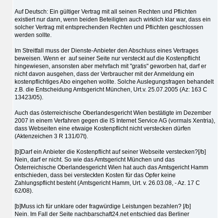
Auf Deutsch: Ein gültiger Vertrag mit all seinen Rechten und Pflichten
existiert nur dann, wenn beiden Beteiligten auch wirklich klar war, dass ein
solcher Vertrag mit entsprechenden Rechten und Pflichten geschlossen
werden sollte.
Im Streitfall muss der Dienste-Anbieter den Abschluss eines Vertrages
beweisen. Wenn er auf seiner Seite nur versteckt auf die Kostenpflicht
hingewiesen, ansonsten aber mehrfach mit "gratis" geworben hat, darf er
nicht davon ausgehen, dass der Verbraucher mit der Anmeldung ein
kostenpflichtiges Abo eingehen wollte. Solche Auslegungsfragen behandelt
z.B. die Entscheidung Amtsgericht München, Urt.v. 25.07.2005 (Az: 163 C
13423/05).
Auch das österreichische Oberlandesgericht Wien bestätigte im Dezember
2007 in einem Verfahren gegen die IS Internet Service AG (vormals Xentria),
dass Webseiten eine etwaige Kostenpflicht nicht verstecken dürfen
(Aktenzeichen 3 R 131/07t).
[b]Darf ein Anbieter die Kostenpflicht auf seiner Webseite verstecken?[/b]
Nein, darf er nicht. So wie das Amtsgericht München und das
Österreichische Oberlandesgericht Wien hat auch das Amtsgericht Hamm
entschieden, dass bei versteckten Kosten für das Opfer keine
Zahlungspflicht besteht (Amtsgericht Hamm, Urt. v. 26.03.08, - Az. 17 C
62/08).
[b]Muss ich für unklare oder fragwürdige Leistungen bezahlen? [/b]
Nein. Im Fall der Seite nachbarschaft24.net entschied das Berliner