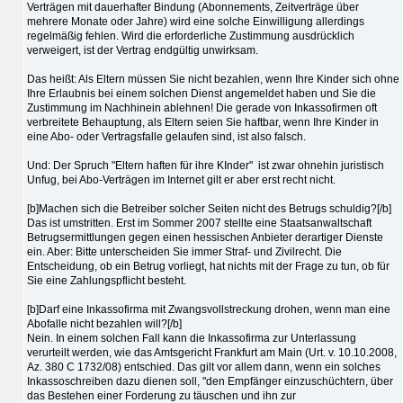
Verträgen mit dauerhafter Bindung (Abonnements, Zeitverträge über
mehrere Monate oder Jahre) wird eine solche Einwilligung allerdings
regelmäßig fehlen. Wird die erforderliche Zustimmung ausdrücklich
verweigert, ist der Vertrag endgültig unwirksam.
Das heißt: Als Eltern müssen Sie nicht bezahlen, wenn Ihre Kinder sich ohne
Ihre Erlaubnis bei einem solchen Dienst angemeldet haben und Sie die
Zustimmung im Nachhinein ablehnen! Die gerade von Inkassofirmen oft
verbreitete Behauptung, als Eltern seien Sie haftbar, wenn Ihre Kinder in
eine Abo- oder Vertragsfalle gelaufen sind, ist also falsch.
Und: Der Spruch "Eltern haften für ihre KInder" ist zwar ohnehin juristisch
Unfug, bei Abo-Verträgen im Internet gilt er aber erst recht nicht.
[b]Machen sich die Betreiber solcher Seiten nicht des Betrugs schuldig?[/b]
Das ist umstritten. Erst im Sommer 2007 stellte eine Staatsanwaltschaft
Betrugsermittlungen gegen einen hessischen Anbieter derartiger Dienste
ein. Aber: Bitte unterscheiden Sie immer Straf- und Zivilrecht. Die
Entscheidung, ob ein Betrug vorliegt, hat nichts mit der Frage zu tun, ob für
Sie eine Zahlungspflicht besteht.
[b]Darf eine Inkassofirma mit Zwangsvollstreckung drohen, wenn man eine
Abofalle nicht bezahlen will?[/b]
Nein. In einem solchen Fall kann die Inkassofirma zur Unterlassung
verurteilt werden, wie das Amtsgericht Frankfurt am Main (Urt. v. 10.10.2008,
Az. 380 C 1732/08) entschied. Das gilt vor allem dann, wenn ein solches
Inkassoschreiben dazu dienen soll, "den Empfänger einzuschüchtern, über
das Bestehen einer Forderung zu täuschen und ihn zur