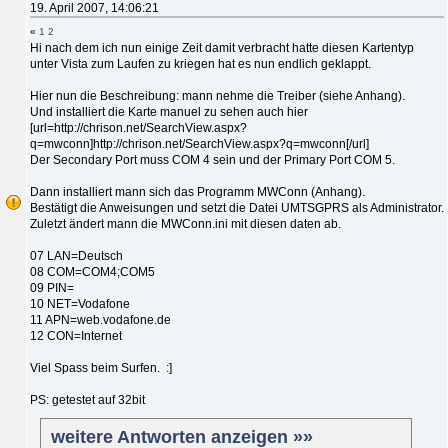
19. April 2007, 14:06:21
«
1
2
Hi nach dem ich nun einige Zeit damit verbracht hatte diesen Kartentyp
unter Vista zum Laufen zu kriegen hat es nun endlich geklappt.
Hier nun die Beschreibung: mann nehme die Treiber (siehe Anhang).
Und installiert die Karte manuel zu sehen auch hier
[url=http://chrison.net/SearchView.aspx?
q=mwconn]http://chrison.net/SearchView.aspx?q=mwconn[/url]
Der Secondary Port muss COM 4 sein und der Primary Port COM 5.
Dann installiert mann sich das Programm MWConn (Anhang).
Bestätigt die Anweisungen und setzt die Datei UMTSGPRS als Administrator.
Zuletzt ändert mann die MWConn.ini mit diesen daten ab.
07 LAN=Deutsch
08 COM=COM4;COM5
09 PIN=
10 NET=Vodafone
11 APN=web.vodafone.de
12 CON=Internet
Viel Spass beim Surfen. :]
PS: getestet auf 32bit
weitere Antworten anzeigen »»