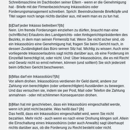
Schreibmaschine im Dachboden seiner Eltern - wenn er die Genehmigung
hat - Briefe mit der Firmenbezeichnung Inkassobüro oder
Forderungsmanagement schreiben. Sprich: Beeindruckende Briefköpfe und
Titel sagen noch lange nichts darüber aus, mit wem man es zu tun hat.
[b]Darf jeder Inkasso betreiben?[/b]
Nein. Um fremde Forderungen einziehen zu dürfen, braucht man eine
(schriftliche) Erlaubnis des Landgerichts- oder Amtsgerichtspräsidenten des
Bezirks, in dem man seinen Firmensitz hat. Wenn Sie nicht sicher sind, ob
ein Inkassobüro eine Genehmigung hat, fragen Sie beim Gericht nach, in
dessen Zuständigkeit das Büro seinen Sitz hat. Wichtig zu wissen: Auch eine
vorliegende Inkassoerlaubnis sagt nichts darüber aus, ob eine Forderung im
Einzelfall berechtigt ist, oder nicht. Und: Über Inkassobüros, die es mit Recht
und Gesetz nicht so ernst nehmen, können (und sollten!) Sie sich jederzeit
beim örtlichen Gericht beschweren.
[b]Was darf ein Inkassobüro?[/b]
Vor allem drohen. Inkassobüros verdienen ihr Geld damit, andere zur
Zahlung von berechtigten (oder unberechtigten) Ausständen zu bewegen.
Und das versuchen sie, indem sie per Post, Mail oder Telefon die Zahlung
anmahnen - oder mit schlimmen Konsequenzen drohen.
[b]Man hat mir geschrieben, dass ein Inkassobüro eingeschaltet werde,
wenn ich jetzt nicht bezahle. Was heißt das? [/b]
Das heißt, dass ein Inkassobüro eingeschaltet wird, wenn Sie nicht
bezahlen. Mehr nicht - auch wenn es nach einer Drohung klingen soll. Allein
die Einschaltung eines Inkassobüros (oder auch Anwalts) sagt überhaupt
nichts darüber aus, ob die Forderung zu Recht besteht oder nicht.