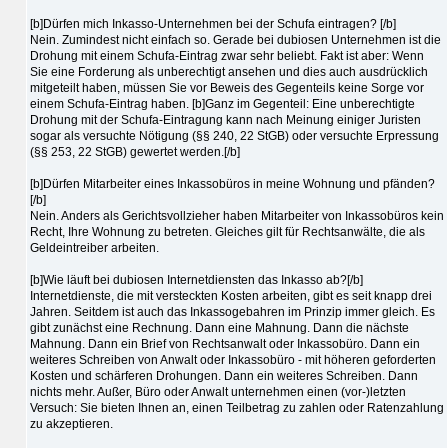
[b]Dürfen mich Inkasso-Unternehmen bei der Schufa eintragen? [/b]
Nein. Zumindest nicht einfach so. Gerade bei dubiosen Unternehmen ist die
Drohung mit einem Schufa-Eintrag zwar sehr beliebt. Fakt ist aber: Wenn
Sie eine Forderung als unberechtigt ansehen und dies auch ausdrücklich
mitgeteilt haben, müssen Sie vor Beweis des Gegenteils keine Sorge vor
einem Schufa-Eintrag haben. [b]Ganz im Gegenteil: Eine unberechtigte
Drohung mit der Schufa-Eintragung kann nach Meinung einiger Juristen
sogar als versuchte Nötigung (§§ 240, 22 StGB) oder versuchte Erpressung
(§§ 253, 22 StGB) gewertet werden.[/b]
[b]Dürfen Mitarbeiter eines Inkassobüros in meine Wohnung und pfänden?
[/b]
Nein. Anders als Gerichtsvollzieher haben Mitarbeiter von Inkassobüros kein
Recht, Ihre Wohnung zu betreten. Gleiches gilt für Rechtsanwälte, die als
Geldeintreiber arbeiten.
[b]Wie läuft bei dubiosen Internetdiensten das Inkasso ab?[/b]
Internetdienste, die mit versteckten Kosten arbeiten, gibt es seit knapp drei
Jahren. Seitdem ist auch das Inkassogebahren im Prinzip immer gleich. Es
gibt zunächst eine Rechnung. Dann eine Mahnung. Dann die nächste
Mahnung. Dann ein Brief von Rechtsanwalt oder Inkassobüro. Dann ein
weiteres Schreiben von Anwalt oder Inkassobüro - mit höheren geforderten
Kosten und schärferen Drohungen. Dann ein weiteres Schreiben. Dann
nichts mehr. Außer, Büro oder Anwalt unternehmen einen (vor-)letzten
Versuch: Sie bieten Ihnen an, einen Teilbetrag zu zahlen oder Ratenzahlung
zu akzeptieren.