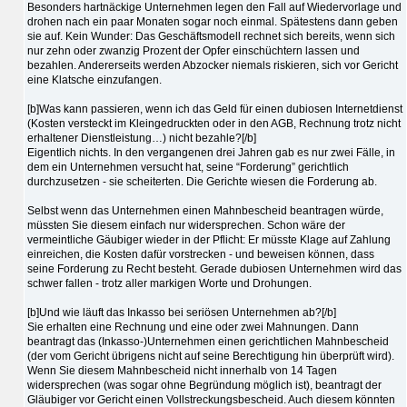
Besonders hartnäckige Unternehmen legen den Fall auf Wiedervorlage und
drohen nach ein paar Monaten sogar noch einmal. Spätestens dann geben
sie auf. Kein Wunder: Das Geschäftsmodell rechnet sich bereits, wenn sich
nur zehn oder zwanzig Prozent der Opfer einschüchtern lassen und
bezahlen. Andererseits werden Abzocker niemals riskieren, sich vor Gericht
eine Klatsche einzufangen.
[b]Was kann passieren, wenn ich das Geld für einen dubiosen Internetdienst
(Kosten versteckt im Kleingedruckten oder in den AGB, Rechnung trotz nicht
erhaltener Dienstleistung…) nicht bezahle?[/b]
Eigentlich nichts. In den vergangenen drei Jahren gab es nur zwei Fälle, in
dem ein Unternehmen versucht hat, seine “Forderung” gerichtlich
durchzusetzen - sie scheiterten. Die Gerichte wiesen die Forderung ab.
Selbst wenn das Unternehmen einen Mahnbescheid beantragen würde,
müssten Sie diesem einfach nur widersprechen. Schon wäre der
vermeintliche Gäubiger wieder in der Pflicht: Er müsste Klage auf Zahlung
einreichen, die Kosten dafür vorstrecken - und beweisen können, dass
seine Forderung zu Recht besteht. Gerade dubiosen Unternehmen wird das
schwer fallen - trotz aller markigen Worte und Drohungen.
[b]Und wie läuft das Inkasso bei seriösen Unternehmen ab?[/b]
Sie erhalten eine Rechnung und eine oder zwei Mahnungen. Dann
beantragt das (Inkasso-)Unternehmen einen gerichtlichen Mahnbescheid
(der vom Gericht übrigens nicht auf seine Berechtigung hin überprüft wird).
Wenn Sie diesem Mahnbescheid nicht innerhalb von 14 Tagen
widersprechen (was sogar ohne Begründung möglich ist), beantragt der
Gläubiger vor Gericht einen Vollstreckungsbescheid. Auch diesem könnten