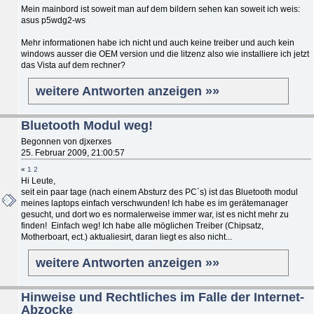
Mein mainbord ist soweit man auf dem bildern sehen kan soweit ich weis:
asus p5wdg2-ws
Mehr informationen habe ich nicht und auch keine treiber und auch kein
windows ausser die OEM version und die litzenz also wie installiere ich jetzt
das Vista auf dem rechner?
weitere Antworten anzeigen »»
Bluetooth Modul weg!
Begonnen von djxerxes
25. Februar 2009, 21:00:57
«
1
2
Hi Leute,
seit ein paar tage (nach einem Absturz des PC´s) ist das Bluetooth modul
meines laptops einfach verschwunden! Ich habe es im gerätemanager
gesucht, und dort wo es normalerweise immer war, ist es nicht mehr zu
finden! Einfach weg! Ich habe alle möglichen Treiber (Chipsatz,
Motherboart, ect.) aktualiesirt, daran liegt es also nicht...
weitere Antworten anzeigen »»
Hinweise und Rechtliches im Falle der Internet-
Abzocke