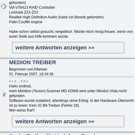
gefunden)
VIA VT6421 RAID Controller
Lexmark Z23-Z33
Realtek High Definition Audio (habe ich Bereits gefunden)
Patin Couffin engine
Habe schon selbst gesucht, vergeblich. Würde mich riesig freuen, wenn von
eurer Seite aus hilfe kommen würde.
weitere Antworten anzeigen »»
MEDION TREIBER
Begonnen von Alfaman
01. Februar 2007, 18:34:36
«
1
2
...
5
6
»
Hallo erstmal,
mein Meidion (Tevion) Scanner MD 42666 wird unter Windos Vista nicht
gefunden.
Software wurde installiert, allerdings ohne Erfolg. In der Hardware-Übersicht
ist zu lesen: Kein 32 Bit-Treiber (Fehler 28).
Wer weiss Rat?
weitere Antworten anzeigen »»