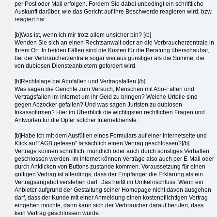
per Post oder Mail erfolgen. Fordern Sie dabei unbedingt ein schriftliche
Auskunft darüber, wie das Gericht auf Ihre Beschwerde reagieren wird, bzw.
reagiert hat.
[b]Was ist, wenn ich mir trotz allem unsicher bin? [/b]
Wenden Sie sich an einen Rechtsanwalt oder an die Verbraucherzentrale in
Ihrem Ort. In beiden Fällen sind die Kosten für die Beratung überschaubar,
bei der Verbraucherzentrale sogar weitaus günstiger als die Summe, die
von dubiosen Diensteanbietern gefordert wird.
[b]Rechtslage bei Abofallen und Vertragsfallen [/b]
Was sagen die Gerichte zum Versuch, Menschen mit Abo-Fallen und
Vertragsfallen im Internet um ihr Geld zu bringen? Welche Urteile sind
gegen Abzocker gefallen? Und was sagen Juristen zu dubiosen
Inkassofirmen? Hier im Überblick die wichtigsten rechtlichen Fragen und
Antworten für die Opfer solcher Internetdienste.
[b]Habe ich mit dem Ausfüllen eines Formulars auf einer Internetseite und
Klick auf "AGB gelesen" tatsächlich einen Vertrag geschlossen?[/b]
Verträge können schriftlich, mündlich oder auch durch sonstiges Verhalten
geschlossen werden. Im Internet können Verträge also auch per E-Mail oder
durch Anklicken von Buttons zustande kommen. Voraussetzung für einen
gültigen Vertrag ist allerdings, dass der Empfänger die Erklärung als ein
Vertragsangebot verstehen darf. Das heißt im Umkehrschluss: Wenn ein
Anbieter aufgrund der Gestaltung seiner Homepage nicht davon ausgehen
darf, dass der Kunde mit einer Anmeldung einen kostenpflichtigen Vertrag
eingehen möchte, dann kann sich der Verbraucher darauf berufen, dass
kein Vertrag geschlossen wurde.