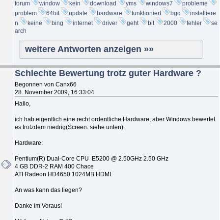
forum
window
kein
download
yms
windows7
probleme
problem
64bit
update
hardware
funktioniert
bgq
installiere
n
keine
bing
internet
driver
geht
bit
2000
fehler
se
arch
weitere Antworten anzeigen »»
Schlechte Bewertung trotz guter Hardware ?
Begonnen von Canx66
28. November 2009, 16:33:04
Hallo,
ich hab eigentlich eine recht ordentliche Hardware, aber Windows bewertet
es trotzdem niedrig(Screen: siehe unten).
Hardware:
Pentium(R) Dual-Core CPU E5200 @ 2.50GHz 2.50 GHz
4 GB DDR-2 RAM 400 Chace
ATI Radeon HD4650 1024MB HDMI
An was kann das liegen?
Danke im Voraus!