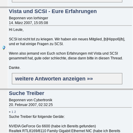
Vista und SCSI - Eure Erfahrungen
Begonnen von lorhinger
14. März 2007, 15:05:08
Hi Leute,
SCSI ist nicht tot zu kriegen. Wir haben ein neues Mitglied, [b]Hippo6[/b],
und er hat einige Fragen zu SCSI.
Wenn also jemand von Euch schon Erfahrungen mit Vista und SCSI
gesammelt hat, gute oder schlechte, diese dann bitte in diesen Thread.
Danke.
weitere Antworten anzeigen »»
Suche Treiber
Begonnen von Cybertronik
20. Februar 2007, 02:32:25
«
1
2
Suche Treiber für folgende Geräte:
NVIDIA GeForce Go 6600 (habe ich Bereits gefunden)
Realtek RTL8169/8110 Family Gigabit Ethernet NIC (habe ich Bereits