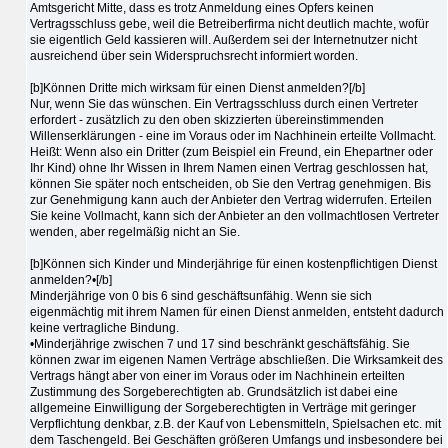
Amtsgericht Mitte, dass es trotz Anmeldung eines Opfers keinen
Vertragsschluss gebe, weil die Betreiberfirma nicht deutlich machte, wofür
sie eigentlich Geld kassieren will. Außerdem sei der Internetnutzer nicht
ausreichend über sein Widerspruchsrecht informiert worden.
[b]Können Dritte mich wirksam für einen Dienst anmelden?[/b]
Nur, wenn Sie das wünschen. Ein Vertragsschluss durch einen Vertreter
erfordert - zusätzlich zu den oben skizzierten übereinstimmenden
Willenserklärungen - eine im Voraus oder im Nachhinein erteilte Vollmacht.
Heißt: Wenn also ein Dritter (zum Beispiel ein Freund, ein Ehepartner oder
Ihr Kind) ohne Ihr Wissen in Ihrem Namen einen Vertrag geschlossen hat,
können Sie später noch entscheiden, ob Sie den Vertrag genehmigen. Bis
zur Genehmigung kann auch der Anbieter den Vertrag widerrufen. Erteilen
Sie keine Vollmacht, kann sich der Anbieter an den vollmachtlosen Vertreter
wenden, aber regelmäßig nicht an Sie.
[b]Können sich Kinder und Minderjährige für einen kostenpflichtigen Dienst
anmelden?•[/b]
Minderjährige von 0 bis 6 sind geschäftsunfähig. Wenn sie sich
eigenmächtig mit ihrem Namen für einen Dienst anmelden, entsteht dadurch
keine vertragliche Bindung.
•Minderjährige zwischen 7 und 17 sind beschränkt geschäftsfähig. Sie
können zwar im eigenen Namen Verträge abschließen. Die Wirksamkeit des
Vertrags hängt aber von einer im Voraus oder im Nachhinein erteilten
Zustimmung des Sorgeberechtigten ab. Grundsätzlich ist dabei eine
allgemeine Einwilligung der Sorgeberechtigten in Verträge mit geringer
Verpflichtung denkbar, z.B. der Kauf von Lebensmitteln, Spielsachen etc. mit
dem Taschengeld. Bei Geschäften größeren Umfangs und insbesondere bei