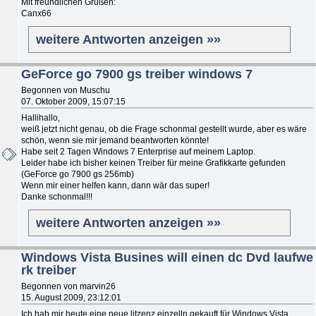
Mit freundlichen Grüßen:
Canx66
weitere Antworten anzeigen »»
GeForce go 7900 gs treiber windows 7
Begonnen von Muschu
07. Oktober 2009, 15:07:15
Hallihallo,
weiß jetzt nicht genau, ob die Frage schonmal gestellt wurde, aber es wäre
schön, wenn sie mir jemand beantworten könnte!
Habe seit 2 Tagen Windows 7 Enterprise auf meinem Laptop.
Leider habe ich bisher keinen Treiber für meine Grafikkarte gefunden
(GeForce go 7900 gs 256mb)
Wenn mir einer helfen kann, dann wär das super!
Danke schonmal!!!
weitere Antworten anzeigen »»
Windows Vista Busines will einen dc Dvd laufwe
rk treiber
Begonnen von marvin26
15. August 2009, 23:12:01
Ich hab mir heute eine neue litzenz einzelln gekauft für Windows Vista