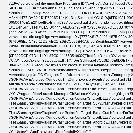
\".19y\" verweist auf die ungültige Programm-ID \"sxyfile\"., Der Schlüssel
581BBAEF8DBA}\" verweist auf die ungültige Anwendungs-ID \"{1C5221CB
Schlüssel \"CLSID\{C523F39F-9C83-11D3-9094-00104BD0D535}\" verweist a
AB44-4477-BAB0-151E5936D144}\"., Der Schlüssel \"CLSID\{8FF91931-2
00500440ECE2}\ToolBoxBitmap32\" verweist auf die fehlende Toolbox-Bitma
1\"., Der Schlüssel \"CLSID\{777BA816-2498-4875-933A-3067DE883070}\" ve
{777BA818-2498-4875-933A-3067DE883070}\"., Der Schlüssel \"CLSID\{
verweist auf die ungültige Anwendungs-ID \"{777BA817-2498-4875-933A-306
{676D68E6-C435-11D2-AEC1-E6BCC959B40A}\ToolBoxBitmap32\" verweist a
\"d:\e\1092\build\bin\release\BITBUT~1.OCX, 1\"., Der Schlüssel \"CLSI
verweist auf die ungültige Anwendungs-ID \"{1C5221CB-C1F6-4999-8936-50
{0FB90DCF-97D1-11D1-87C0-444553540000}\ToolBoxBitmap32\" verweist au
\"C:\Windows\system32\duzactx.dll, 1\"., Der Schlüssel \"CLSID\{0E9D0E4F
00A0248F2EF0}\ToolBoxBitmap32\" verweist auf die fehlende Toolbox-Bitmap 
Schlüssel \"SOFTWARE\Microsoft\Windows\CurrentVersion\App Paths\Emergen
Anwendungspfad \"C:\Program Files\sixteen tons entertainment\Emergency 2
\"SOFTWARE\Microsoft\Windows NT\CurrentVersion\Fonts\" verweist auf \"MT 
auf die fehlende Schriftartendatei \"MT Extra (TrueType)\"., Der Schlüssel
\"SOFTWARE\Microsoft\Windows\CurrentVersion\Run\" verweist auf den Registri
\"\"C:\Program Files\Launch Manager\CtrlVol.exe\"\" zeigt, einen ungültigen St
\"SOFTWARE\Microsoft\Windows\CurrentVersion\SharedDLLs\" verweist auf di
Files\Samsung\Kies\Plugins\CrashBrokerForTarget_SLP\CrashBrokerForTarget
\"SOFTWARE\Microsoft\Windows\CurrentVersion\SharedDLLs\" verweist auf di
Files\Samsung\Kies\Plugins\CrashBrokerForTarget_Bada\CrashBrokerForTarge
\"SOFTWARE\Microsoft\Windows\CurrentVersion\SharedDLLs\" verweist auf di
Files\Samsung\Kies\Plugins\CrashBrokerForTarget_Android\CrashBrokerForTa
\"SOFTWARE\Microsoft\Windows\CurrentVersion\SharedDLLs\" verweist auf d
\"C:\Users\Jo\AppData\Local\Temp\InstallAX.exe\"."