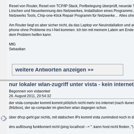
Reset von Router, Reset von TCP/IP Stack, Portbelegung überprüft, neuest
Löschen und Neuerkennung des Netzwerkes, Installlation eines Programms
Netzwerks Tools, Chip-one-Klick Repair Programm für Netzwerke... Alles ohn
Am Router liegt es aber sicher nicht, da das Laptop vor Neuinstallation und
phone ohne Probleme ins I-Net kommen. Ich bin mit meinem Latein am Ende
dem Problem helfen kann.
MfG
Sebastian
weitere Antworten anzeigen »»
nur lokaler wlan-zugriff unter vista - kein internet
Begonnen von vistaonkel
26. August 2011, 20:54:32
der vista-computer kommt kommt plötzlich nicht mehr ins internet (nach itunes d
(fritzbox), der xp-computer im gleichen wlan dagegen schon.
über dhcp geht gar nichts, mit statischen IPs kommt vista zumindest noch in 
dns auflösung funktioniert nicht (ping localhost --> "..kann host nicht finden..")