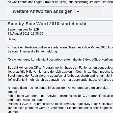
an was könnte das liegen? (router neustart, -zurücksetzung, treiberaustausch et
weitere Antworten anzeigen »»
Side-by-Side Word 2010 startet nicht
Begonnen von Jo_ZZR
25. August 2011, 19:58:06
Hallo,
ich habe ein Problem und zwar startet mein Gesamtes Office Parket 2010 Ho
Es kommt immer die Fehlermeldung:
"Die Anwendung konnte nicht gestartet werden, da die Side-by-Side-Konfigurat
Es geht keines der Office-Programme. Ich habe den Fehler schon gegooglet a
lieber auf die Hilfe von jemand der sich auskennt. Noch hinzufügen möchte 
Bereinigung der Registrierung gelaufen ist (unbeabsichtigt) und ich mir ni
lief, weiß nicht mehr ob ich es danach nochmals verwendet habe, ich hänge 
Ich habe dazu noch folgende Infos aus dem Anwendungsereignisprotokol:
[quote]
Fehler beim Generieren des Aktivierungskontextes für "C:\Program Files\Micr
abhängige Assemblierung
"Microsoft.VC90.CRT,processorArchitecture="x86",publicKeyToken="1fc8b3b
konnte nicht gefunden werden. Verwenden Sie für eine detaillierte Diagnose
[/quote]