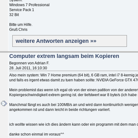
Windows 7 Professional
Service Pack 1
32 Bit
Bitte um Hilfe.
Gruß Chris
weitere Antworten anzeigen »»
Computer extrem langsam beim Kopieren
Begonnen von Adrian F.
28. Juli 2011, 16:10:30
Also mein system: Win 7 Home premium (64 bit), 6 GB ram, intel i7 8-kerni
und falls es irgent etwas damit zu tuen haben sollte: NVIDIA GeForce GTX 47
Mein problemist das wenn ich egal ob von der einen patition von der anderen
Kopiergeschwindigkeit extrem gering ist. der tiefstwert war 8 byte/s (ich habe mich n
Manchmal fängt es auch bei 100MB/s an und wird dann kontinuirlich weniger
angekommen ist und dann leicht in beide richtungen variiert.
ich wollte wissen wie ich dies ändern kann oder ein programm mit dem man d
danke schon einmal im voraus^^