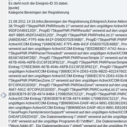
Es steht noch die Ereignis-ID 33 dabei.
[quote]
Kategorie:Bereinigen der Registrierung
21.08.2011 14:16,Infos,Bereinigen der Registrierung,Erfolgreich,Keine Aktion
38,"ProgID \"SkypePNR.PNRResults.1\" verweist auf den ungültigen Active
95DF2A4E6120}\"., ProgID \"SkypePNR.PNRResults\" verweist auf den ungü
4bf7-9B85-95DF2A4E6120}\"., ProgID \"SkypePNR.PNRPrefixList.1\" verweist
{A86DEA6C-F7F5-4bfe-841F-D56D0702E46B}\"., ProgID \"SkypePNR.PNRPrefix
ActiveX/COM-Eintrag \"{A86DEA6C-F7F5-4bfe-841F-D56D0702E46B}\"., Pr
verweist auf den ungültigen ActiveX/COM-Eintrag \"{EEDBEBD7-A7A2-4eca
\"SkypePNR.PNRParserThreaded\" verweist auf den ungültigen ActiveX/C
6EA87AE94F2B}\"., ProgID \"SkypePNR.PNRParserSimple.1\" verweist auf d
467B-404b-A6FB-D1C6F2E3F821}\"., ProgID \"SkypePNR.PNRParserSimple\" 
Eintrag \"{76EE3666-467B-404b-A6FB-D1C6F2E3F821}\"., ProgID \"SkypePN
ungültigen ActiveX/COM-Eintrag \"{880EC974-2D63-433b-9B2D-4022476023
verweist auf den ungültigen ActiveX/COM-Eintrag \"{880EC974-2D63-433b-
\"SkypePNR.PNRGeoZone.1\" verweist auf den ungültigen ActiveX/COM-Ein
B7C0FA201E00}\"., ProgID \"SkypePNR.PNRGeoZone\" verweist auf den ung
4b67-A91C-B7C0FA201E00}\"., ProgID \"SkypePNR.PNRCountryList.1\" verwei
{E803EB79-B72B-4974-84B4-1709B350C521}\"., ProgID \"SkypePNR.PNRCount
ActiveX/COM-Eintrag \"{E803EB79-B72B-4974-84B4-1709B350C521}\"., Prog
ungültigen ActiveX/COM-Eintrag \"{B9696D4A-DA0F-4614-9891-EB1081D913E
den ungültigen ActiveX/COM-Eintrag \"{B9696D4A-DA0F-4614-9891-EB1081
\"JavaPlugin.FamilyVersionSupport\" verweist auf den ungültigen ActiveX
D4DAF1D92D43}\"., Die Dateierweiterung \".xhtml\" verweist auf die ungültige
\".xht\" verweist auf die ungültige Programm-ID \"xhtfile\"., Die Dateierweiteru
\"Word.Addin.8\"., Die Dateierweiterung \".shtml\" verweist auf die ungültige 