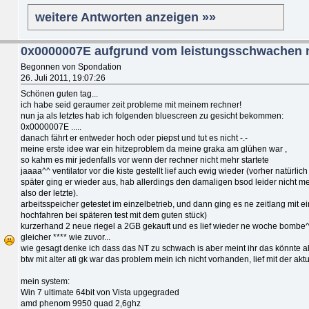
weitere Antworten anzeigen »»
0x0000007E aufgrund vom leistungsschwachen n
Begonnen von Spondation
26. Juli 2011, 19:07:26
Schönen guten tag...
ich habe seid geraumer zeit probleme mit meinem rechner!
nun ja als letztes hab ich folgenden bluescreen zu gesicht bekommen:
0x0000007E .....
danach fährt er entweder hoch oder piepst und tut es nicht -.-
meine erste idee war ein hitzeproblem da meine graka am glühen war ,
so kahm es mir jedenfalls vor wenn der rechner nicht mehr startete
jaaaa^^ ventilator vor die kiste gestellt lief auch ewig wieder (vorher natürlich
später ging er wieder aus, hab allerdings den damaligen bsod leider nicht m
also der letzte).
arbeitsspeicher getestet im einzelbetrieb, und dann ging es ne zeitlang mit e
hochfahren bei späteren test mit dem guten stück)
kurzerhand 2 neue riegel a 2GB gekauft und es lief wieder ne woche bombe^^ 
gleicher **** wie zuvor...
wie gesagt denke ich dass das NT zu schwach is aber meint ihr das könnte a
btw mit alter ati gk war das problem mein ich nicht vorhanden, lief mit der aktu
mein system:
Win 7 ultimate 64bit von Vista upgegraded
amd phenom 9950 quad 2,6ghz