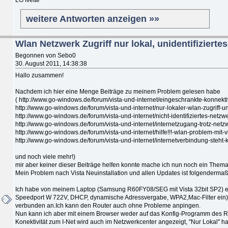
weitere Antworten anzeigen »»
Wlan Netzwerk Zugriff nur lokal, unidentifizierte
Begonnen von Sebo0
30. August 2011, 14:38:38
Hallo zusammen!
Nachdem ich hier eine Menge Beiträge zu meinem Problem gelesen habe
( http://www.go-windows.de/forum/vista-und-internet/eingeschrankte-konnektivi
http://www.go-windows.de/forum/vista-und-internet/nur-lokaler-wlan-zugriff-unt
http://www.go-windows.de/forum/vista-und-internet/nicht-identifiziertes-netzwer
http://www.go-windows.de/forum/vista-und-internet/internetzugang-trotz-net
http://www.go-windows.de/forum/vista-und-internet/hilfe!!!-wlan-problem-mit-vi
http://www.go-windows.de/forum/vista-und-internet/internetverbindung-steht-
und noch viele mehr!)
mir aber keiner dieser Beiträge helfen konnte mache ich nun noch ein Thema 
Mein Problem nach Vista Neuinstallation und allen Updates ist folgenderma
Ich habe von meinem Laptop (Samsung R60FY08/SEG mit Vista 32bit SP2) ei
Speedport W 722V, DHCP, dynamische Adressvergabe, WPA2,Mac-Filter ein) 
verbunden an.Ich kann den Router auch ohne Probleme anpingen.
Nun kann ich aber mit einem Browser weder auf das Konfig-Programm des Rou
Konektivität zum I-Net wird auch im Netzwerkcenter angezeigt, "Nur Lokal" hal