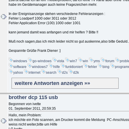
habe im Gerätemanager auch keine Fragezeichen mehr.
In der Ereignisanzeige stehen verschiedene Fehleranzeigen :
Fehler Loadperf 1000 oder 3011 oder 3012
Fehler Application Error (100) 1000 oder 1001
kann jemand damit was anfangen und mir helfen ? Bitte !!
Muß noch sagen,das ich mich leider nicht so gut auskenne,also bitte Geduld..
Gespannte Grüße Frank Diener :]
windows
go-windows
vista
win7
win
yms
forum
prob
software
windows7
hilfe
funktioniert
fehler
bing
program
yahoo
internet
search
d2s
d2k
weitere Antworten anzeigen »»
brother dcp 115 usb
Begonnen von ivette
01. September 2011, 20:59:35
Hallo, mein Problem:
ich möchte ein Foto scannen, am Drucker kommt die Meldung PC-Anschluss
weiss nicht weiter,bitte um Hilfe
LG Ivette