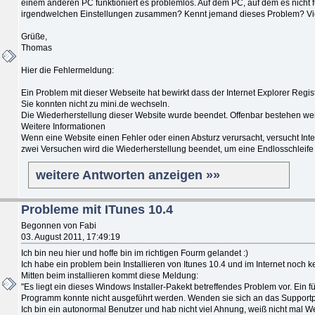
einem anderen PC funktioniert es problemlos. Auf dem PC, auf dem es nicht fun
irgendwelchen Einstellungen zusammen? Kennt jemand dieses Problem? Viel
Grüße,
Thomas
Hier die Fehlermeldung:
Ein Problem mit dieser Webseite hat bewirkt dass der Internet Explorer Regis
Sie konnten nicht zu mini.de wechseln.
Die Wiederherstellung dieser Website wurde beendet. Offenbar bestehen wei
Weitere Informationen
Wenn eine Website einen Fehler oder einen Absturz verursacht, versucht Inter
zwei Versuchen wird die Wiederherstellung beendet, um eine Endlosschleife
weitere Antworten anzeigen »»
Probleme mit ITunes 10.4
Begonnen von Fabi
03. August 2011, 17:49:19
Ich bin neu hier und hoffe bin im richtigen Fourm gelandet :)
Ich habe ein problem bein Installieren von Itunes 10.4 und im Internet noch k
Mitten beim installieren kommt diese Meldung:
"Es liegt ein dieses Windows Installer-Pakekt betreffendes Problem vor. Ein fü
Programm konnte nicht ausgeführt werden. Wenden sie sich an das Supportpe
Ich bin ein autonormal Benutzer und hab nicht viel Ahnung, weiß nicht mal W