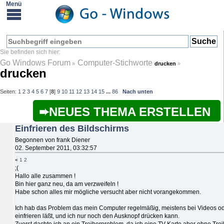
Go Windows Forum
Computer-Stichworte
»
drucken
»
drucken
Seiten:
1
2
3
4
5
6
7
[
8
]
9
10
11
12
13
14
15
...
86
Nach unten
NEUES THEMA ERSTELLEN
Einfrieren des Bildschirms
Begonnen von frank Diener
02. September 2011, 03:32:57
«
1
2
;(
Hallo alle zusammen !
Bin hier ganz neu, da am verzweifeln !
Habe schon alles mir mögliche versucht aber nicht vorangekommen.
Ich hab das Problem das mein Computer regelmäßig, meistens bei Videos o
einfrieren läßt, und ich nur noch den Ausknopf drücken kann.
Zuerst dachte ich an ein Treiberproblem, da ich eine TV Karte aber ohne Treib