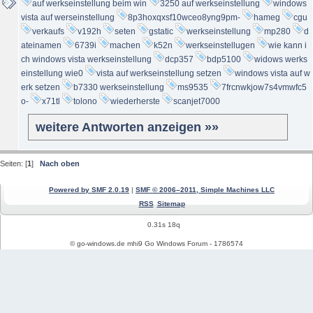
auf werkseinstellung beim win
3250 auf werkseinstellung
windows
vista auf werseinstellung
8p3hoxqxsf10wceo8yng9pm-
hameg
cgu
verkaufs
v192h
seten
gstatic
werkseinstellung
mp280
d
ateinamen
6739i
machen
k52n
werkseinstellugen
wie kann i
ch windows vista werkseinstellung
dcp357
bdp5100
widows werks
einstellung wie0
vista auf werkseinstellung setzen
windows vista auf w
erk setzen
b7330 werkseinstellung
ms9535
7frcnwkjow7s4vmwfc5
o-
x71tl
tolono
wiederherste
scanjet7000
weitere Antworten anzeigen »»
Seiten: [
1
]
Nach oben
Powered by SMF 2.0.19
|
SMF © 2006–2011, Simple Machines LLC
RSS
Sitemap
0.31s 18q
© go-windows.de mhi9 Go Windows Forum - 1786574
Windows News
Mein PC Profil
REGISTRIEREN
Impressum