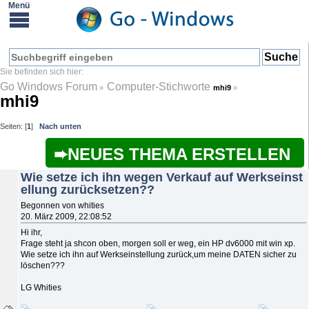
Go Windows Forum
Computer-Stichworte
»
mhi9
»
mhi9
Seiten: [
1
]
Nach unten
NEUES THEMA ERSTELLEN
Wie setze ich ihn wegen Verkauf auf Werkseinst
ellung zurücksetzen??
Begonnen von whities
20. März 2009, 22:08:52
Hi ihr,
Frage steht ja shcon oben, morgen soll er weg, ein HP dv6000 mit win xp.
Wie setze ich ihn auf Werkseinstellung zurück,um meine DATEN sicher zu
löschen???
LG Whities