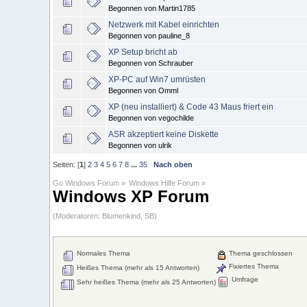
Begonnen von Martin1785
Netzwerk mit Kabel einrichten
Begonnen von pauline_8
XP Setup bricht ab
Begonnen von Schrauber
XP-PC auf Win7 umrüsten
Begonnen von Omml
XP (neu installiert) & Code 43 Maus friert ein
Begonnen von vegochilde
ASR akzeptiert keine Diskette
Begonnen von ulrik
Seiten: [
1
]
2
3
4
5
6
7
8
...
35
Nach oben
Go Windows Forum
»
Windows Hilfe Forum
»
Windows XP Forum
(Moderatoren:
Blumenkind
,
SB
)
Normales Thema
Thema geschlossen
Fixiertes Thema
Heißes Thema (mehr als 15 Antworten)
Umfrage
Sehr heißes Thema (mehr als 25 Antworten)