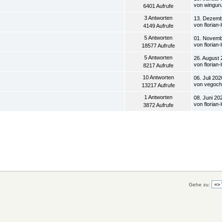
von wingur
6401 Aufrufe
3 Antworten
13. Dezemb
von florian-
4149 Aufrufe
5 Antworten
01. Novemb
von florian-
18577 Aufrufe
5 Antworten
26. August 
von florian-
8217 Aufrufe
10 Antworten
06. Juli 202
von vegoch
13217 Aufrufe
1 Antworten
08. Juni 20
von florian-
3872 Aufrufe
Gehe zu: