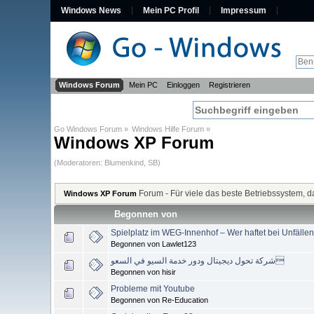
Windows News
Mein PC Profil
Impressum
Windows Forum
Mein PC
Einloggen
Registrieren
Go Windows Forum
»
Windows Hilfe Forum
»
Windows XP Forum
(Moderatoren:
Blumenkind
,
SB
)
Forum - Für viele das beste Betriebssystem, das
Windows XP Forum
Begonnen von
Spielplatz im WEG-Innenhof – Wer haftet bei Unfälle
Begonnen von Lawlet123
شركة تحول ديجيتال ودور خدمة السيو في السعو
Begonnen von hisir
Probleme mit Youtube
Begonnen von Re-Education