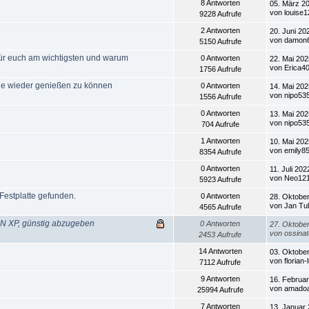
8 Antworten
05. März 20
von louise1
9228 Aufrufe
2 Antworten
20. Juni 20
von damon
5150 Aufrufe
ür euch am wichtigsten und warum
0 Antworten
22. Mai 202
von Erica4
1756 Aufrufe
ele wieder genießen zu können
0 Antworten
14. Mai 202
von nipo53
1556 Aufrufe
0 Antworten
13. Mai 202
von nipo53
704 Aufrufe
1 Antworten
10. Mai 202
von emily8
8354 Aufrufe
0 Antworten
11. Juli 202
von Neo12
5923 Aufrufe
 Festplatte gefunden.
0 Antworten
28. Oktober
von Jan Tu
4565 Aufrufe
N XP, günstig abzugeben
0 Antworten
27. Oktober
von ossinat
2453 Aufrufe
14 Antworten
03. Oktober
von florian-
7112 Aufrufe
9 Antworten
16. Februar
von amadoa
25994 Aufrufe
7 Antworten
13. Januar 