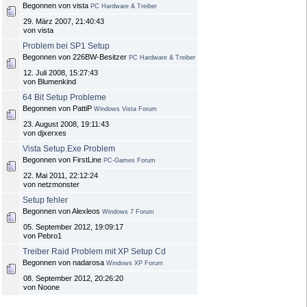
Begonnen von vista
PC Hardware & Treiber
29. März 2007, 21:40:43
von vista
Problem bei SP1 Setup
Begonnen von 226BW-Besitzer
PC Hardware & Treiber
12. Juli 2008, 15:27:43
von Blumenkind
64 Bit Setup Probleme
Begonnen von PattiP
Windows Vista Forum
23. August 2008, 19:11:43
von djxerxes
Vista Setup.Exe Problem
Begonnen von FirstLine
PC-Games Forum
22. Mai 2011, 22:12:24
von netzmonster
Setup fehler
Begonnen von Alexleos
Windows 7 Forum
05. September 2012, 19:09:17
von Pebro1
Treiber Raid Problem mit XP Setup Cd
Begonnen von nadarosa
Windows XP Forum
08. September 2012, 20:26:20
von Noone