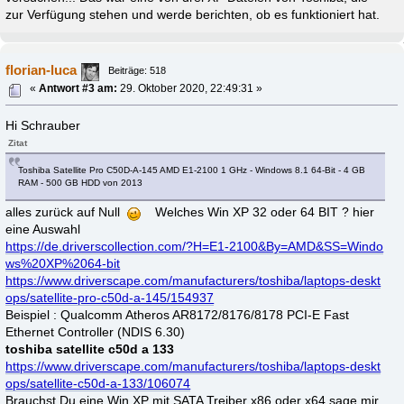
zur Verfügung stehen und werde berichten, ob es funktioniert hat.
florian-luca
Beiträge: 518
«
Antwort #3 am:
29. Oktober 2020, 22:49:31 »
Hi Schrauber
Zitat
Toshiba Satellite Pro C50D-A-145 AMD E1-2100 1 GHz - Windows 8.1 64-Bit - 4 GB
RAM - 500 GB HDD von 2013
alles zurück auf Null
Welches Win XP 32 oder 64 BIT ? hier
eine Auswahl
https://de.driverscollection.com/?H=E1-2100&By=AMD&SS=Windo
ws%20XP%2064-bit
https://www.driverscape.com/manufacturers/toshiba/laptops-deskt
ops/satellite-pro-c50d-a-145/154937
Beispiel : Qualcomm Atheros AR8172/8176/8178 PCI-E Fast
Ethernet Controller (NDIS 6.30)
toshiba satellite c50d a 133
https://www.driverscape.com/manufacturers/toshiba/laptops-deskt
ops/satellite-c50d-a-133/106074
Brauchst Du eine Win XP mit SATA Treiber x86 oder x64 sage mir