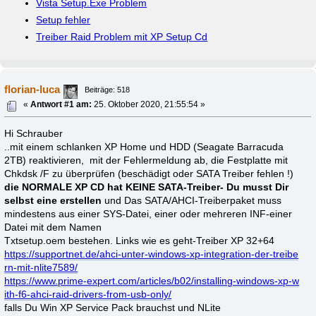
Vista Setup.Exe Problem
Setup fehler
Treiber Raid Problem mit XP Setup Cd
florian-luca
Beiträge: 518
«
Antwort #1 am:
25. Oktober 2020, 21:55:54 »
Hi Schrauber
..mit einem schlanken XP Home und HDD (Seagate Barracuda
2TB) reaktivieren, mit der Fehlermeldung ab, die Festplatte mit
Chkdsk /F zu überprüfen (beschädigt oder SATA Treiber fehlen !)
die NORMALE XP CD hat KEINE SATA-Treiber- Du musst Dir
selbst eine erstellen
und Das SATA/AHCI-Treiberpaket muss
mindestens aus einer SYS-Datei, einer oder mehreren INF-einer
Datei mit dem Namen
Txtsetup.oem bestehen. Links wie es geht-Treiber XP 32+64
https://supportnet.de/ahci-unter-windows-xp-integration-der-treibe
rn-mit-nlite7589/
https://www.prime-expert.com/articles/b02/installing-windows-xp-w
ith-f6-ahci-raid-drivers-from-usb-only/
falls Du Win XP Service Pack brauchst und NLite