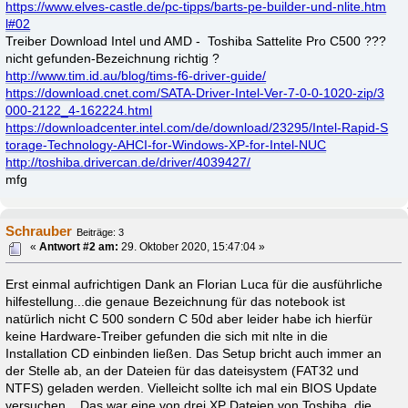
https://www.elves-castle.de/pc-tipps/barts-pe-builder-und-nlite.htm
l#02
Treiber Download Intel und AMD - Toshiba Sattelite Pro C500 ???
nicht gefunden-Bezeichnung richtig ?
http://www.tim.id.au/blog/tims-f6-driver-guide/
https://download.cnet.com/SATA-Driver-Intel-Ver-7-0-0-1020-zip/3
000-2122_4-162224.html
https://downloadcenter.intel.com/de/download/23295/Intel-Rapid-S
torage-Technology-AHCI-for-Windows-XP-for-Intel-NUC
http://toshiba.drivercan.de/driver/4039427/
mfg
Schrauber
Beiträge: 3
«
Antwort #2 am:
29. Oktober 2020, 15:47:04 »
Erst einmal aufrichtigen Dank an Florian Luca für die ausführliche
hilfestellung...die genaue Bezeichnung für das notebook ist
natürlich nicht C 500 sondern C 50d aber leider habe ich hierfür
keine Hardware-Treiber gefunden die sich mit nlte in die
Installation CD einbinden ließen. Das Setup bricht auch immer an
der Stelle ab, an der Dateien für das dateisystem (FAT32 und
NTFS) geladen werden. Vielleicht sollte ich mal ein BIOS Update
versuchen... Das war eine von drei XP Dateien von Toshiba, die