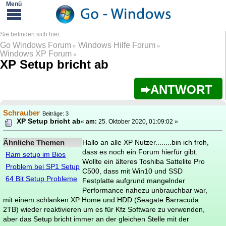
Go Windows Forum
Windows Hilfe Forum
»
»
Windows XP Forum
»
XP Setup bricht ab
ANTWORT
Schrauber
Beiträge: 3
XP Setup bricht ab
«
am:
25. Oktober 2020, 01:09:02 »
Ähnliche Themen
Hallo an alle XP Nutzer........bin ich froh,
dass es noch ein Forum hierfür gibt.
Ram setup im Bios
Wollte ein älteres Toshiba Sattelite Pro
Problem bei SP1 Setup
C500, dass mit Win10 und SSD
64 Bit Setup Probleme
Festplatte aufgrund mangelnder
Performance nahezu unbrauchbar war,
mit einem schlanken XP Home und HDD (Seagate Barracuda
2TB) wieder reaktivieren um es für Kfz Software zu verwenden,
aber das Setup bricht immer an der gleichen Stelle mit der