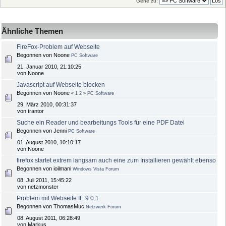
Gehe zu:
Ähnliche Themen
FireFox-Problem auf Webseite
Begonnen von Noone
PC Software
21. Januar 2010, 21:10:25
von Noone
Javascript auf Webseite blocken
Begonnen von Noone
«
1
2
»
PC Software
29. März 2010, 00:31:37
von trantor
Suche ein Reader und bearbeitungs Tools für eine PDF Datei
Begonnen von Jenni
PC Software
01. August 2010, 10:10:17
von Noone
firefox startet extrem langsam auch eine zum Installieren gewählt ebenso
Begonnen von ioilmani
Windows Vista Forum
08. Juli 2011, 15:45:22
von netzmonster
Problem mit Webseite IE 9.0.1
Begonnen von ThomasMuc
Netzwerk Forum
08. August 2011, 06:28:49
von Markus