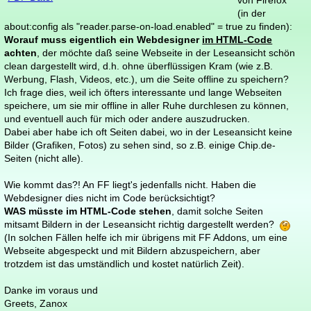
von Firefox
(in der
about:config als "reader.parse-on-load.enabled" = true zu finden):
Worauf muss eigentlich ein Webdesigner
im HTML-Code
achten
, der möchte daß seine Webseite in der Leseansicht schön
clean dargestellt wird, d.h. ohne überflüssigen Kram (wie z.B.
Werbung, Flash, Videos, etc.), um die Seite offline zu speichern?
Ich frage dies, weil ich öfters interessante und lange Webseiten
speichere, um sie mir offline in aller Ruhe durchlesen zu können,
und eventuell auch für mich oder andere auszudrucken.
Dabei aber habe ich oft Seiten dabei, wo in der Leseansicht keine
Bilder (Grafiken, Fotos) zu sehen sind, so z.B. einige Chip.de-
Seiten (nicht alle).
Wie kommt das?! An FF liegt's jedenfalls nicht. Haben die
Webdesigner dies nicht im Code berücksichtigt?
WAS müsste im HTML-Code stehen
, damit solche Seiten
mitsamt Bildern in der Leseansicht richtig dargestellt werden?
(In solchen Fällen helfe ich mir übrigens mit FF Addons, um eine
Webseite abgespeckt und mit Bildern abzuspeichern, aber
trotzdem ist das umständlich und kostet natürlich Zeit).
Danke im voraus und
Greets, Zanox