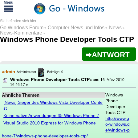
Go Windows Forum
Computer News und Infos
News
»
»
»
News-Kommentare
»
Windows Phone Developer Tools CTP
ANTWORT
admin
Administrator
Beiträge: 0
Windows Phone Developer Tools CTP
«
am:
16. März 2010,
16:46:17 »
Ähnliche Themen
Windows
Phone
[News] Sieger des Windows Vista Developer Conte
Developer
st
Tools CTP
Keine native Anwendungen für Windows Phone 7
http://www.g
Visual Studio 2010 Express for Windows Phone
o-windows.d
e/windows-p
hone-7/windows-phone-developer-tools-ctp/