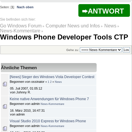
Seiten: [
1
]
Nach oben
ANTWORT
Go Windows Forum
Computer News und Infos
News
»
»
»
News-Kommentare
»
Windows Phone Developer Tools CTP
Gehe zu:
Ähnliche Themen
[News] Sieger des Windows Vista Developer Contest
Begonnen von ossinator
«
1
2
»
News
05. Juli 2007, 01:05:12
von Johnny R.
Keine native Anwendungen für Windows Phone 7
Begonnen von admin
News-Kommentare
16. März 2010, 16:47:31
von admin
Visual Studio 2010 Express for Windows Phone
Begonnen von admin
News-Kommentare