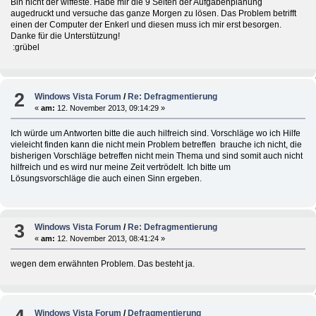
Bin nicht der wiffeste. Habe mir die 9 Seiten der Aufgabenplanung
augedruckt und versuche das ganze Morgen zu lösen. Das Problem betrifft
einen der Computer der Enkerl und diesen muss ich mir erst besorgen.
Danke für die Unterstützung!
:grübel
2
Windows Vista Forum
/
Re: Defragmentierung
«
am:
12. November 2013, 09:14:29 »
Ich würde um Antworten bitte die auch hilfreich sind. Vorschläge wo ich Hilfe
vieleicht finden kann die nicht mein Problem betreffen brauche ich nicht, die
bisherigen Vorschläge betreffen nicht mein Thema und sind somit auch nicht
hilfreich und es wird nur meine Zeit vertrödelt. Ich bitte um
Lösungsvorschläge die auch einen Sinn ergeben.
3
Windows Vista Forum
/
Re: Defragmentierung
«
am:
12. November 2013, 08:41:24 »
wegen dem erwähnten Problem. Das besteht ja.
Windows Vista Forum
/
Defragmentierung