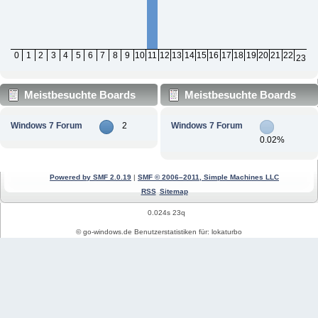
0
1
2
3
4
5
6
7
8
9
10
11
12
13
14
15
16
17
18
19
20
21
22
23
Meistbesuchte Boards
Meistbesuchte Boards
nach Beiträgen
nach Aktivität
Windows 7 Forum
2
Windows 7 Forum
0.02%
Powered by SMF 2.0.19
|
SMF © 2006–2011, Simple Machines LLC
RSS
Sitemap
0.024s 23q
© go-windows.de Benutzerstatistiken für: lokaturbo
Windows News
Mein PC Profil
REGISTRIEREN
Impressum