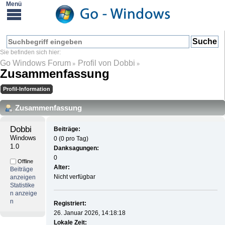
Go Windows Forum
Profil von Dobbi
»
»
Zusammenfassung
Profil-Information
Zusammenfassung
Dobbi 
Beiträge:
Windows 
0 (0 pro Tag)
1.0
Danksagungen:
0
Offline
Alter:
Beiträge
Nicht verfügbar
anzeigen
Statistike
n anzeige
n
Registriert:
26. Januar 2026, 14:18:18
Lokale Zeit: