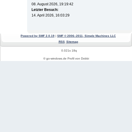
08. August 2026, 19:19:42
Letzter Besuch:
14. April 2026, 16:03:29
Powered by SMF 2.0.19
|
SMF © 2006–2011, Simple Machines LLC
RSS
Sitemap
0.021s 18q
© go-windows.de Profil von Dobbi
Windows News
Mein PC Profil
REGISTRIEREN
Impressum