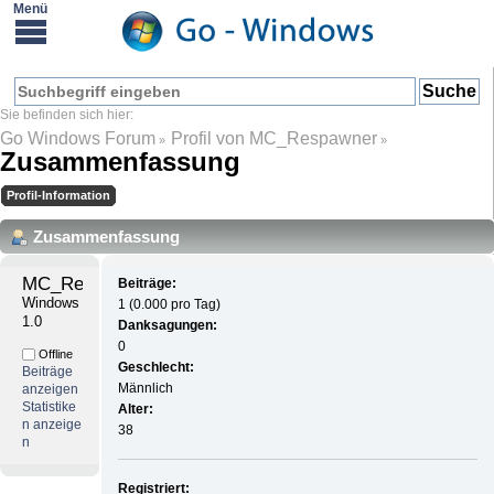
Go Windows Forum
Profil von MC_Respawner
»
»
Zusammenfassung
Profil-Information
Zusammenfassung
MC_Respawner 
Beiträge:
Windows 
1 (0.000 pro Tag)
1.0
Danksagungen:
0
Offline
Geschlecht:
Beiträge
Männlich
anzeigen
Statistike
Alter:
n anzeige
38
n
Registriert: