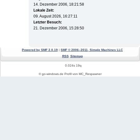
14. Dezember 2006, 18:21:58
Lokale Zeit:
09. August 2026, 16:27:11
Letzter Besuch:
21. Dezember 2006, 15:28:50
Powered by SMF 2.0.19
|
SMF © 2006–2011, Simple Machines LLC
RSS
Sitemap
0.024s 19q
© go-windows.de Profil von MC_Respawner
Windows News
Mein PC Profil
REGISTRIEREN
Impressum