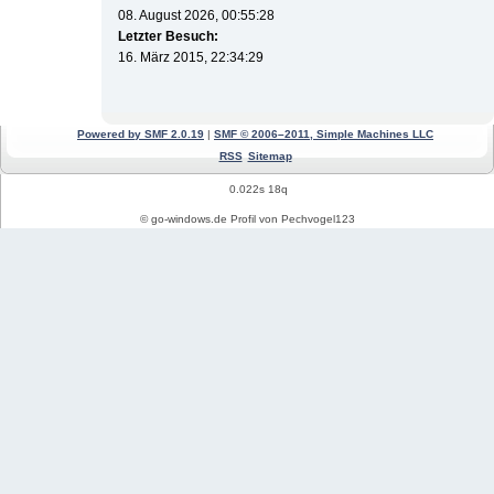
08. August 2026, 00:55:28
Letzter Besuch:
16. März 2015, 22:34:29
Powered by SMF 2.0.19
|
SMF © 2006–2011, Simple Machines LLC
RSS
Sitemap
0.022s 18q
© go-windows.de Profil von Pechvogel123
Windows News
Mein PC Profil
REGISTRIEREN
Impressum