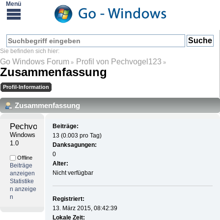
Go Windows Forum
Profil von Pechvogel123
»
»
Zusammenfassung
Profil-Information
Zusammenfassung
Pechvogel123 
Beiträge:
Windows 
13 (0.003 pro Tag)
1.0
Danksagungen:
0
Offline
Alter:
Beiträge
Nicht verfügbar
anzeigen
Statistike
n anzeige
n
Registriert:
13. März 2015, 08:42:39
Lokale Zeit: