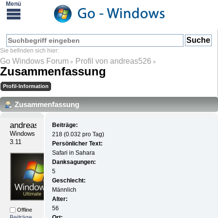
Go Windows Forum
Profil von andreas526
»
»
Zusammenfassung
Profil-Information
Zusammenfassung
andreas526 
Beiträge:
Windows 
218 (0.032 pro Tag)
3.11
Persönlicher Text:
Safari in Sahara
Danksagungen:
5
Geschlecht:
Männlich
Alter:
56
Offline
Beiträge
Ort: