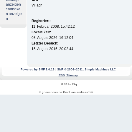
anzeigen
Villach
Statistike
n anzeige
n
Registriert:
11. Februar 2008, 15:42:12
Lokale Zeit:
08. August 2026, 16:12:04
Letzter Besuch:
15. August 2015, 20:02:44
Powered by SMF 2.0.19
|
SMF © 2006–2011, Simple Machines LLC
RSS
Sitemap
0.041s 19q
© go-windows.de Profil von andreas526
Windows News
Mein PC Profil
REGISTRIEREN
Impressum