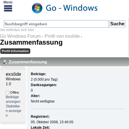
Go Windows Forum
Profil von exslide
»
»
Zusammenfassung
Profil-Information
Zusammenfassung
exslide 
Beiträge:
Windows 
2 (0.000 pro Tag)
1.0
Danksagungen:
0
Offline
Alter:
Beiträge
Nicht verfügbar
anzeigen
Statistike
n anzeige
n
Registriert:
05. Oktober 2008, 15:46:05
Lokale Zeit: