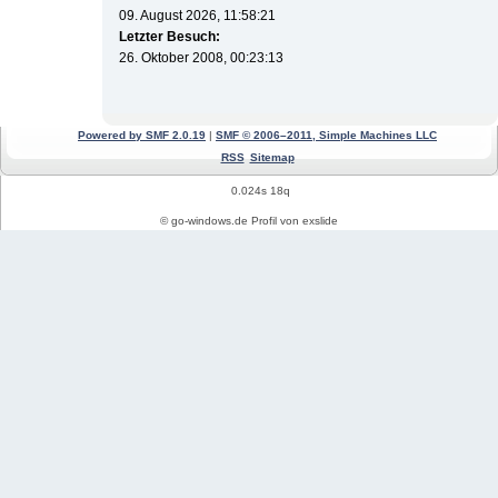
09. August 2026, 11:58:21
Letzter Besuch:
26. Oktober 2008, 00:23:13
Powered by SMF 2.0.19
|
SMF © 2006–2011, Simple Machines LLC
RSS
Sitemap
0.024s 18q
© go-windows.de Profil von exslide
Windows News
Mein PC Profil
REGISTRIEREN
Impressum