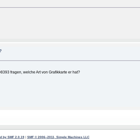
?
93 fragen, welche Art von Grafikkarte er hat?
d by SMF 2.0.19
|
SMF © 2006–2011, Simple Machines LLC