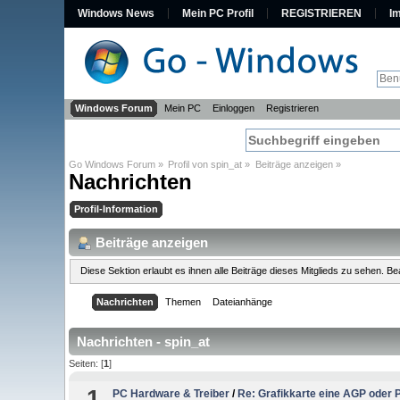
Windows News
Mein PC Profil
REGISTRIEREN
I
Windows Forum
Mein PC
Einloggen
Registrieren
Go Windows Forum
»
Profil von spin_at
»
Beiträge anzeigen
»
Nachrichten
Profil-Information
Beiträge anzeigen
Diese Sektion erlaubt es ihnen alle Beiträge dieses Mitglieds zu sehen. 
Nachrichten
Themen
Dateianhänge
Nachrichten - spin_at
Seiten: [
1
]
1
PC Hardware & Treiber
/
Re: Grafikkarte eine AGP oder 