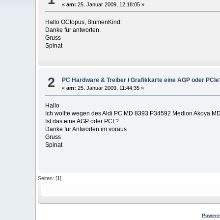
«
am:
25. Januar 2009, 12:18:05 »
Hallo OCtopus, BlumenKind:
Danke für antworten.
Gruss
Spinat
2
PC Hardware & Treiber
/
Grafikkarte eine AGP oder PCIe
«
am:
25. Januar 2009, 11:44:35 »
Hallo
Ich wollte wegen des Aldi PC MD 8393 P34592 Medion Akoya MD83
Ist das eine AGP oder PCI ?
Danke für Antworten im voraus
Gruss
Spinat
Seiten: [
1
]
Powere