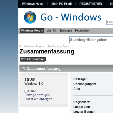
Windows News
Mein PC Profil
REGISTRIEREN
I
Windows Forum
Mein PC
Einloggen
Registrieren
Go Windows Forum
»
Profil von str0m
»
Zusammenfassung
Profil-Information
Zusammenfassung
str0m 
Beiträge:
Windows 1.0
Danksagungen:
Alter:
Offline
Beiträge anzeigen
Statistiken anzeigen
Registriert:
Lokale Zeit:
Letzter Besuch: