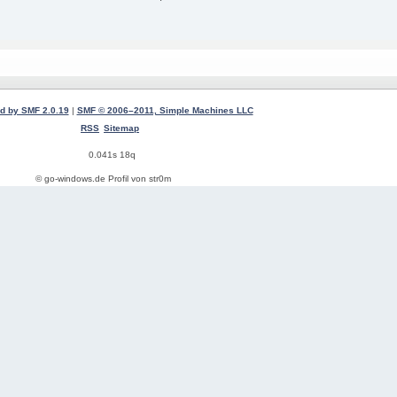
d by SMF 2.0.19
|
SMF © 2006–2011, Simple Machines LLC
RSS
Sitemap
0.041s 18q
© go-windows.de Profil von str0m