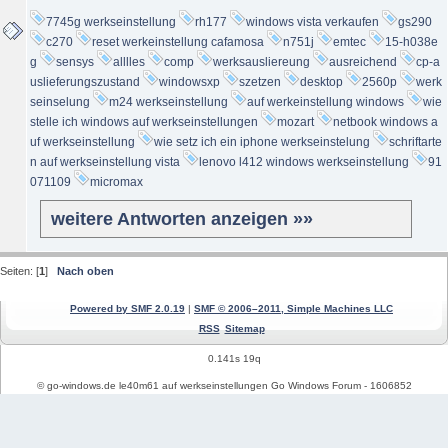
7745g werkseinstellung
rh177
windows vista verkaufen
gs290
c270
reset werkeinstellung cafamosa
n751j
emtec
15-h038e
g
sensys
alllles
comp
werksausliereung
ausreichend
cp-a
uslieferungszustand
windowsxp
szetzen
desktop
2560p
werk
seinselung
m24 werkseinstellung
auf werkeinstellung windows
wie
stelle ich windows auf werkseinstellungen
mozart
netbook windows a
uf werkseinstellung
wie setz ich ein iphone werkseinstelung
schriftarte
n auf werkseinstellung vista
lenovo l412 windows werkseinstellung
91
071109
micromax
weitere Antworten anzeigen »»
Seiten: [
1
]
Nach oben
Powered by SMF 2.0.19
|
SMF © 2006–2011, Simple Machines LLC
RSS
Sitemap
0.141s 19q
© go-windows.de le40m61 auf werkseinstellungen Go Windows Forum - 1606852
Windows News
Mein PC Profil
REGISTRIEREN